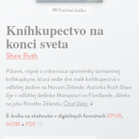
Prečítať ukážku
Kníhkupectvo na
konci sveta
Shaw Ruth
Pútavé, vtipné a srdcervúce spomienky šarmantnej
kníhkupkyne, ktorá vedie dve malé kníhkupectvá v
odľahlej dedine na Novom Zélande. Autorka Ruth Shaw
žije v odľahlej dedinke Manapouri vo Fiordlande, ďaleko
na juhu Nového Zélandu.
Čítať ďalej
↓
E-kniha na stiahnutie v digitálnych formátoch
EPUB
,
MOBI
a
PDF
?