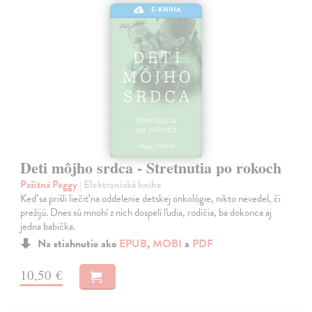
E-KNIHA
Deti môjho srdca - Stretnutia po rokoch
Pažitná Peggy
| Elektronická kniha
Keď sa prišli liečiť na oddelenie detskej onkológie, nikto nevedel, či
prežijú. Dnes sú mnohí z nich dospelí ľudia, rodičia, ba dokonca aj
jedna babička.
Na stiahnutie ako
EPUB
,
MOBI
a
PDF
10,50 €