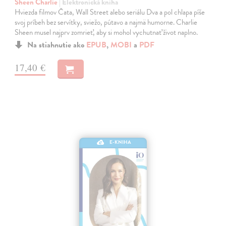
Sheen Charlie
| Elektronická kniha
Hviezda filmov Čata, Wall Street alebo seriálu Dva a pol chlapa píše
svoj príbeh bez servítky, sviežo, pútavo a najmä humorne. Charlie
Sheen musel najprv zomrieť, aby si mohol vychutnať život naplno.
Na stiahnutie ako
EPUB
,
MOBI
a
PDF
17,40 €
E-KNIHA