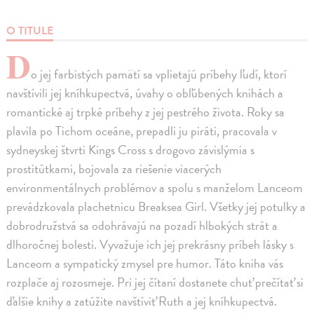
O TITULE
D
o jej farbistých pamätí sa vplietajú príbehy ľudí, ktorí
navštívili jej kníhkupectvá, úvahy o obľúbených knihách a
romantické aj trpké príbehy z jej pestrého života. Roky sa
plavila po Tichom oceáne, prepadli ju piráti, pracovala v
sydneyskej štvrti Kings Cross s drogovo závislýmia s
prostitútkami, bojovala za riešenie viacerých
environmentálnych problémov a spolu s manželom Lanceom
prevádzkovala plachetnicu Breaksea Girl. Všetky jej potulky a
dobrodružstvá sa odohrávajú na pozadí hlbokých strát a
dlhoročnej bolesti. Vyvažuje ich jej prekrásny príbeh lásky s
Lanceom a sympatický zmysel pre humor. Táto kniha vás
rozplače aj rozosmeje. Pri jej čítaní dostanete chuť prečítať si
ďalšie knihy a zatúžite navštíviť Ruth a jej kníhkupectvá.