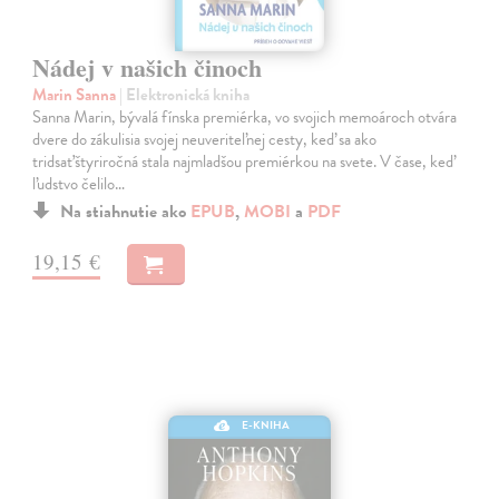
Nádej v našich činoch
Marin Sanna
| Elektronická kniha
Sanna Marin, bývalá fínska premiérka, vo svojich memoároch otvára
dvere do zákulisia svojej neuveriteľnej cesty, keď sa ako
tridsaťštyriročná stala najmladšou premiérkou na svete. V čase, keď
ľudstvo čelilo…
Na stiahnutie ako
EPUB
,
MOBI
a
PDF
19,15 €
E-KNIHA