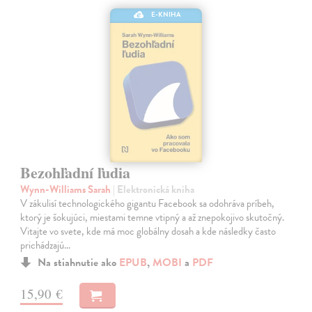
E-KNIHA
Bezohľadní ľudia
Wynn-Williams Sarah
| Elektronická kniha
V zákulisí technologického gigantu Facebook sa odohráva príbeh,
ktorý je šokujúci, miestami temne vtipný a až znepokojivo skutočný.
Vitajte vo svete, kde má moc globálny dosah a kde následky často
prichádzajú…
Na stiahnutie ako
EPUB
,
MOBI
a
PDF
15,90 €