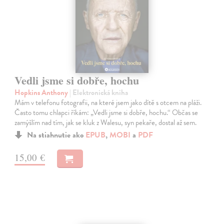
Vedli jsme si dobře, hochu
Hopkins Anthony
| Elektronická kniha
Mám v telefonu fotografii, na které jsem jako dítě s otcem na pláži.
Často tomu chlapci říkám: „Vedli jsme si dobře, hochu.“ Občas se
zamýšlím nad tím, jak se kluk z Walesu, syn pekaře, dostal až sem.
Na stiahnutie ako
EPUB
,
MOBI
a
PDF
15,00 €