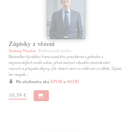
Zápisky z vězení
Sarkozy Nicolas
| Elektronická kniha
Bestseller bývalého francouzského prezidenta a jednoho z
nejmocnějších mužů světa, jehož zatčení vzbudilo mezinárodní
rozruch a přepsalo dějiny „Ve vězení není co vidět ani co dělat. Slyšet
lze naopak…
Na stiahnutie ako
EPUB
a
MOBI
10,39 €