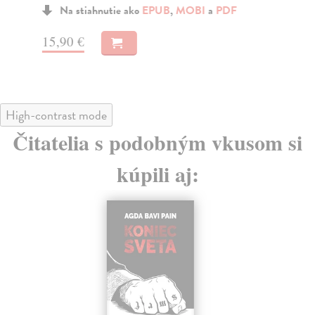
Na stiahnutie ako
EPUB
,
MOBI
a
PDF
15,90 €
12
High-contrast mode
Čitatelia s podobným vkusom si
kúpili aj: