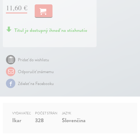
11,60 €
Titul je dostupný ihneď na stiahnutie
Pridať do wishlistu
Odporučiť známemu
Zdielať na Facebooku
VYDAVATEĽ
POČET STRÁN
JAZYK
Ikar
328
Slovenčina