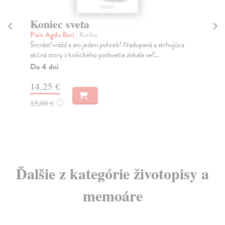
Koniec sveta
Br
Pain Agda Bavi
| Kniha
Dr
Štrnásť vrážd a ani jeden pohreb! Nadupaná a strhujúca
Výb
akčná story z košického podsvetia získala veľ...
Ca
...
Do 4 dní
Na
14,25 €
13
15,00 €
?
14
Ďalšie z kategórie životopisy a
memoáre