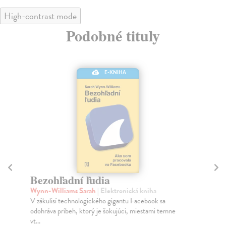
High-contrast mode
Podobné tituly
E-KNIHA
Bezohľadní ľudia
K
Wynn-Williams Sarah
| Elektronická kniha
Ma
V zákulisí technologického gigantu Facebook sa
Ang
odohráva príbeh, ktorý je šokujúci, miestami temne
dcé
vt...
výc