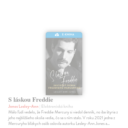
E-KNIHA
S láskou Freddie
Jones Lesley-Ann
| Elektronická kniha
Málo ľudí vedelo, že Freddie Mercury si viedol denník, no iba štyria z
jeho najbližšieho okolia vedia, čo sa s ním stalo. V roku 2021 jedna z
Mercuryho blízkych osôb oslovila autorku Lesley-Ann Jones a…