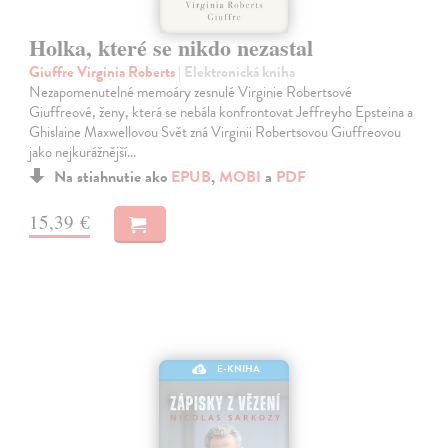
Holka, které se nikdo nezastal
Giuffre Virginia Roberts
| Elektronická kniha
Nezapomenutelné memoáry zesnulé Virginie Robertsové
Giuffreové, ženy, která se nebála konfrontovat Jeffreyho Epsteina a
Ghislaine Maxwellovou Svět zná Virginii Robertsovou Giuffreovou
jako nejkurážnější…
Na stiahnutie ako
EPUB
,
MOBI
a
PDF
15,39 €
E-KNIHA