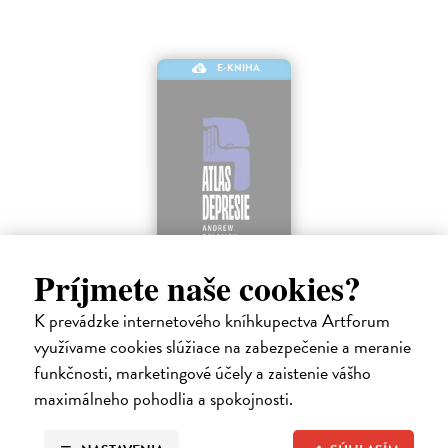
E-KNIHA
Príjmete naše cookies?
Atlas depresie
K prevádzke internetového kníhkupectva Artforum
Solomon Andrew
| Elektronická kniha
Kniha Atlas depresie skúma depresiu z osobného, kultúrneho a
využívame cookies slúžiace na zabezpečenie a meranie
odborného hľadiska. Andrew Solomon čerpá z vlastnej skúsenosti s
funkčnosti, marketingové účely a zaistenie vášho
chorobou, z rozhovorov s ľuďmi s depresiou, ale aj osobnosťami z
maximálneho pohodlia a spokojnosti.
lekárskeho,…
Na stiahnutie ako
EPUB
,
MOBI
a
PDF