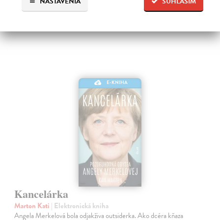
NASTAVENIA
SÚHLASÍM
27,99 €
E-KNIHA
Kancelárka
Marton Kati
| Elektronická kniha
Angela Merkelová bola odjakživa outsiderka. Ako dcéra kňaza