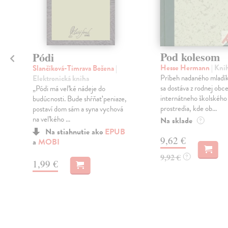
Pod kolesom
Pódi
Hesse Hermann
| Kni
Slančíková-Timrava Božena
|
Príbeh nadaného mladík
Elektronická kniha
a
sa dostáva z rodnej obc
„Pódi má veľké nádeje do
internátneho školského
budúcnosti. Bude shŕňať peniaze,
prostredia, kde ob...
postaví dom sám a syna vychová
na veľkého ...
Na sklade
?
Na stiahnutie ako
EPUB
9,62 €
a
MOBI
9,92 €
?
1,99 €