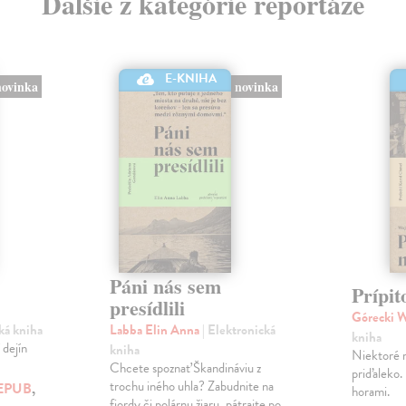
Ďalšie z kategórie reportáže
E-KNIHA
novinka
novinka
Páni nás sem
Prípit
presídlili
Górecki 
cká kniha
Labba Elin Anna
| Elektronická
kniha
 dejín
kniha
Niektoré 
Chcete spoznať Škandináviu z
priďaleko.
trochu iného uhla? Zabudnite na
EPUB
,
horami.
fjordy či polárnu žiaru, pátrajte po