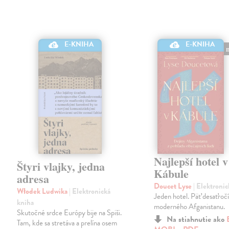
E-KNIHA
E-KNIHA
Najlepší hotel v
Štyri vlajky, jedna
Kábule
adresa
Doucet Lyse
| Elektroni
Włodek Ludwika
| Elektronická
Jeden hotel. Päť desaťročí
kniha
moderného Afganistanu.
Skutočné srdce Európy bije na Spiši.
Na stiahnutie ako
Tam, kde sa stretáva a prelína osem