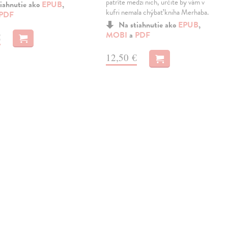
patríte medzi nich, určite by vám v
iahnutie ako
EPUB
,
kufri nemala chýbať kniha Merhaba.
PDF
Na stiahnutie ako
EPUB
,
MOBI
a
PDF
€
12,50 €