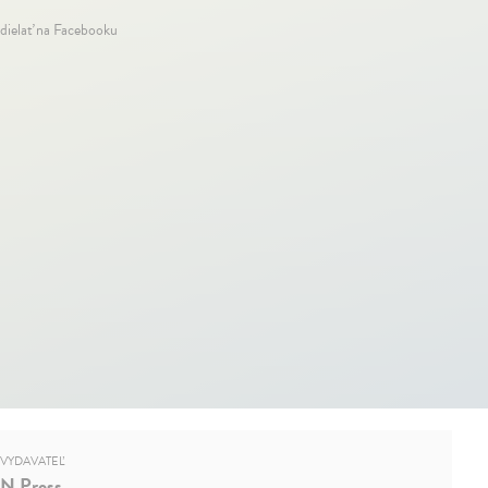
dielať na Facebooku
VYDAVATEĽ
N Press