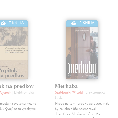
E-KNIHA
E-KNIHA
ok na predkov
Merhaba
Wojciech
| Elektronická
Szabłowski Witold
| Elektronická
kniha
miesta na svete sú možno
Niečo na tom Turecku asi bude, inak
 Ukrývajú sa za vysokými
by na jeho pláže nesmerovali
desaťtisíce Slovákov ročne. Ak