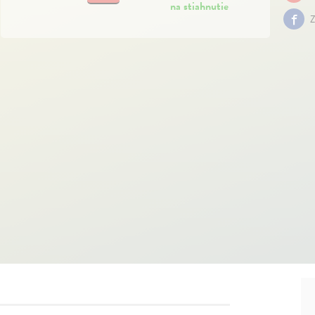
na stiahnutie
Z