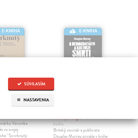
E-KNIHA
E-KNIHA
SÚHLASÍM
NASTAVENIA
tý svet
O demokraciách a
Kr
kultoch smrti
p
 Veronika
|
 kniha
Murray Douglas
| Elektronická
Myc
inárka Veronika
kniha
Ele
s vo svojej
Britský novinár a publicista
Čier
nihe “Scvrknutý
Douglas Murray prináša v knihe
oči 