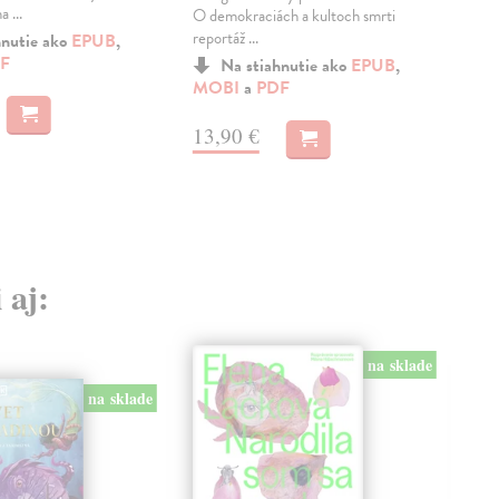
 ...
O demokraciách a kultoch smrti
zuby
reportáž ...
hnutie ako
EPUB
,
F
Na stiahnutie ako
EPUB
,
MO
MOBI
a
PDF
16
13,90 €
 aj:
na sklade
na sklade