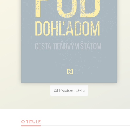
Prečítať ukážku
O TITULE