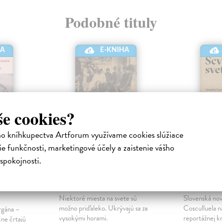
Podobné tituly
HA
E-KNIHA
še cookies?
ho kníhkupectva Artforum využívame cookies slúžiace
e funkčnosti, marketingové účely a zaistenie vášho
spokojnosti.
novej
Prípitok na predkov
Scvrknu
Górecki Wojciech
| Elektronická
Cosculluella
kniha
Elektronická
Niektoré miesta na svete sú
Slovenská nov
možno priďaleko. Ukrývajú sa za
Cosculluela ná
rgána –
vysokými horami.
reportážnej k
ne črtajú