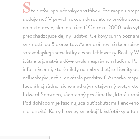
S
te sieťou spoločenských vzťahov. Ste mapou prepoj
sledujeme? V prvých rokoch dvadsiateho prvého storoč
no nikto nevie, ako ich triediť. Od roku 2000 bolo vy
predchádzajúce dejiny ľudstva. Celkový súhrn poznan
sa zmestil do 5 exabajtov. Americká novinárka a spiso
spravodajskej špecialistky a whistleblowerky Reality 
štátne tajomstvá a dôverovala nesprávnym ľuďom. Po t
informáciami, ktoré nikdy nemala vidieť, sa Reality oci
neľudskejšie, než si dokázala predstaviť. Autorka map
federálnej súdnej siene a odkrýva utajovaný svet, v k
Edward Snowden, záchranný pes čimatka, ktorá urobí 
Pod dohľadom je fascinujúca púť zákutiami tieňového
nie je sväté. Kerry Howley sa nebojí klásť otázky o t