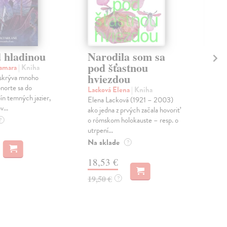
d hladinou
Narodila som sa
Se
pod šťastnou
Tamara
| Kniha
Kuc
hviezdou
 skrýva mnoho
Kni
onorte sa do
„Nep
Lacková Elena
| Kniha
bín temných jazier,
je o
Elena Lacková (1921 – 2003)
...
vyvo
ako jedna z prvých začala hovoriť
mlad
o rómskom holokauste – resp. o
?
Na 
utrpení...
Na sklade
?
23
18,53 €
24,
19,50 €
?