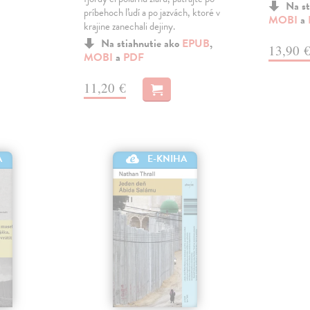
Na st
príbehoch ľudí a po jazvách, ktoré v
MOBI
a
krajine zanechali dejiny.
Na stiahnutie ako
EPUB
,
13,90 
MOBI
a
PDF
11,20 €
A
E-KNIHA