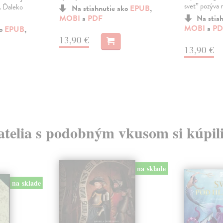
svet” pozýva na
. Ďaleko
Na stiahnutie ako
EPUB
,
MOBI
a
PDF
Na stia
MOBI
a
PD
ko
EPUB
,
13,90 €
13,90 €
atelia s podobným vkusom si kúpili
na sklade
na sklade