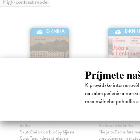
High-contrast mode
E-KNIHA
E-KNI
Príjmete na
K prevádzke internetové
na zabezpečenie a merani
maximálneho pohodlia a 
Štyri vlajky, jedna
Utópia v Leni
adresa
záhrade
Włodek Ludwika
| Elektronická
Onderčanin Lukáš
|
kniha
Elektronická kniha
j
Skutočné srdce Európy bije na
Nie je to žiadna fatamo
Spiši. Tam, kde sa stretáva a
pred očami sa im skutoč