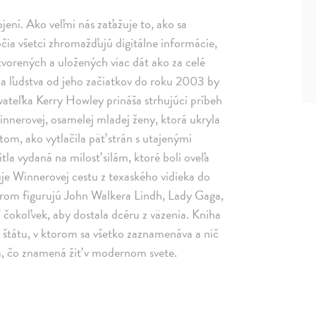
ení. Ako veľmi nás zaťažuje to, ako sa
ia všetci zhromažďujú digitálne informácie,
tvorených a uložených viac dát ako za celé
ia ľudstva od jeho začiatkov do roku 2003 by
vateľka Kerry Howley prináša strhujúci príbeh
Winnerovej, osamelej mladej ženy, ktorá ukryla
om, ako vytlačila päť strán s utajenými
tla vydaná na milosť silám, ktoré boli oveľa
uje Winnerovej cestu z texaského vidieka do
torom figurujú John Walkera Lindh, Lady Gaga,
čokoľvek, aby dostala dcéru z väzenia. Kniha
 štátu, v ktorom sa všetko zaznamenáva a nič
om, čo znamená žiť v modernom svete.