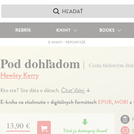
REBRÍK
KNIHY
BOOKS
E-KNIHY
-
REPORTÁŽE
Pod dohľadom
Cesta tieňovým štá
Howley Kerry
Kto ste? Ste dáta o dátach.
Čítať ďalej
↓
E-kniha na stiahnutie v digitálnych formátoch
EPUB
,
MOBI
a
P
13,90 €
Titul je dostupný ihneď
O