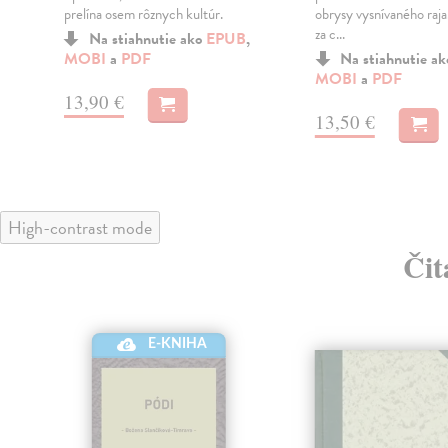
prelína osem rôznych kultúr.
obrysy vysnívaného raja
za c...
Na stiahnutie ako
EPUB
,
MOBI
a
PDF
Na stiahnutie a
MOBI
a
PDF
13,90 €
13,50 €
High-contrast mode
Čit
E-KNIHA