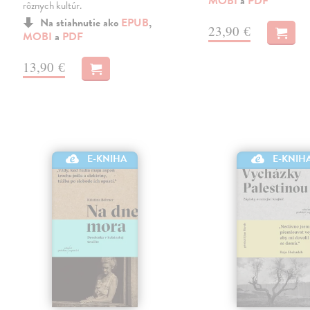
MOBI
a
PDF
rôznych kultúr.
Na stiahnutie ako
EPUB
,
23,90 €
MOBI
a
PDF
13,90 €
E-KNIHA
E-KNIH