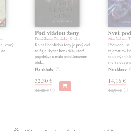
Pod vládou ženy
Svet po
ha
Dvořáková Daniela
| Kniha
Macfarlane 
a, ktorý
Kniha Pod vládou ženy je prvý diel
Pod vodou sa
e do
trilógie Rytier bez kráľa, ktorá
tajomstiev. P
pojednáva o málo preskúmanom
tajuplných hl
obd...
morí a oceánov
Na sklade
Na sklade
?
32,30 €
14,16 €
34,00 €
14,90 €
?
?