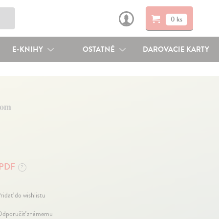
0 ks
E-KNIHY
OSTATNÉ
DAROVACIE KARTY
tom
PDF
?
ridať do wishlistu
dporučiť známemu