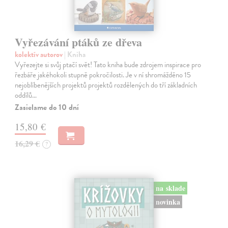
Vyřezávání ptáků ze dřeva
kolektív autorov
| Kniha
Vyřezejte si svůj ptačí svět! Tato kniha bude zdrojem inspirace pro
řezbáře jakéhokoli stupně pokročilosti. Je v ní shromážděno 15
nejoblíbenějších projektů projektů rozdělených do tří základních
oddílů…
Zasielame do 10 dní
15,80 €
16,29 €
?
na sklade
novinka