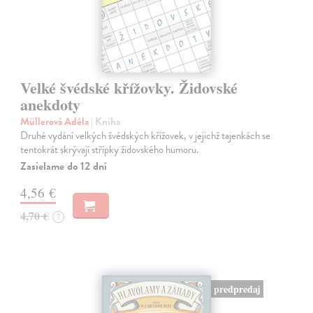
Velké švédské křížovky. Židovské
anekdoty
Müllerová Adéla
| Kniha
Druhé vydání velkých švédských křížovek, v jejichž tajenkách se
tentokrát skrývají střípky židovského humoru.
Zasielame do 12 dní
4,56 €
4,70 €
?
predpredaj