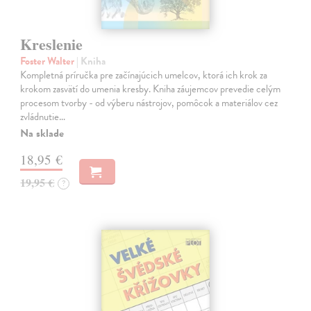
Kreslenie
Foster Walter
| Kniha
Kompletná príručka pre začínajúcich umelcov, ktorá ich krok za
krokom zasvätí do umenia kresby. Kniha záujemcov prevedie celým
procesom tvorby - od výberu nástrojov, pomôcok a materiálov cez
zvládnutie…
Na sklade
18,95 €
19,95 €
?