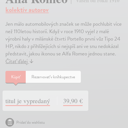
Vášeň od roku 1910
kolektív autorov
Jen málo automobilových značek se může pochlubit více
než 110letou historií. Když v roce 1910 vyjel z malé
výrobní haly v milánské čtvrti Portello první vůz Tipo 24
HP, nikdo z přihlížejících si nejspíš ani ve snu nedokázal
představit, jakou ikonou se Alfa Romeo jednou stane.
Čítať ďalej
↓
Kúpiť
Rezervovať v kníhkupectve
titul je vypredaný
39,90 €
Pridať do wishlistu