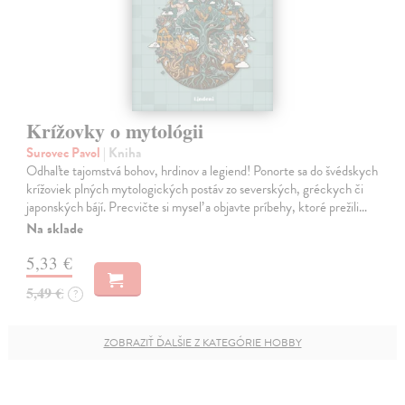
Krížovky o mytológii
Surovec Pavol
| Kniha
Odhaľte tajomstvá bohov, hrdinov a legiend! Ponorte sa do švédskych
krížoviek plných mytologických postáv zo severských, gréckych či
japonských bájí. Precvičte si myseľ a objavte príbehy, ktoré prežili…
Na sklade
5,33 €
5,49 €
?
ZOBRAZIŤ ĎALŠIE Z KATEGÓRIE HOBBY