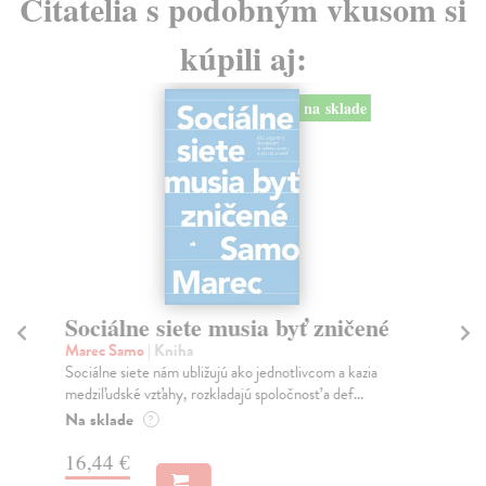
Čitatelia s podobným vkusom si
kúpili aj:
na sklade
Sociálne siete musia byť zničené
S
K
Marec Samo
| Kniha
Sociálne siete nám ubližujú ako jednotlivcom a kazia
Mik
medziľudské vzťahy, rozkladajú spoločnosť a def...
Mon
o k
Na sklade
?
Na
16,44 €
23