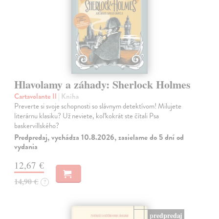
Hlavolamy a záhady: Sherlock Holmes
Cartavolante Il
| Kniha
Preverte si svoje schopnosti so slávnym detektívom! Milujete
literárnu klasiku? Už neviete, koľkokrát ste čítali Psa
baskervillského?
Predpredaj, vychádza 10.8.2026, zasielame do 5 dní od
vydania
12,67 €
14,90 €
?
predpredaj