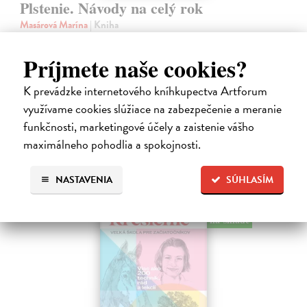
Plstenie. Návody na celý rok
Masárová Marína
| Kniha
Ponorte sa do sveta vlny a vlastnoručne vyrobených plstených
vecičiek. Kniha obsahuje informácie o druhoch vlny a potrebných
Príjmete naše cookies?
pomôckach, taktiež podrobne popisuje základné techniky suchého
plstenia.
K prevádzke internetového kníhkupectva Artforum
Na sklade
využívame cookies slúžiace na zabezpečenie a meranie
funkčnosti, marketingové účely a zaistenie vášho
28,90 €
maximálneho pohodlia a spokojnosti.
NASTAVENIA
SÚHLASÍM
na sklade