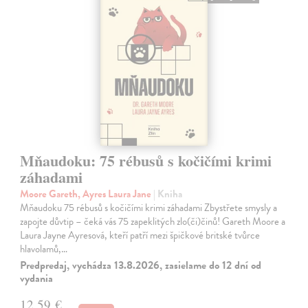
Mňaudoku: 75 rébusů s kočičími krimi
záhadami
Moore Gareth, Ayres Laura Jane
| Kniha
Mňaudoku 75 rébusů s kočičími krimi záhadami Zbystřete smysly a
zapojte důvtip – čeká vás 75 zapeklitých zlo(či)činů! Gareth Moore a
Laura Jayne Ayresová, kteří patří mezi špičkové britské tvůrce
hlavolamů,…
Predpredaj, vychádza 13.8.2026, zasielame do 12 dní od
vydania
12,59 €