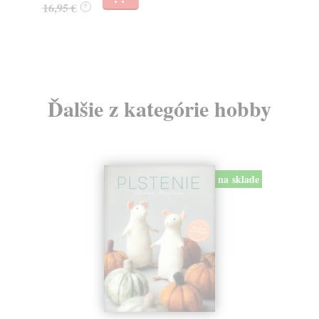
16,95 €
?
24
Ďalšie z kategórie hobby
na sklade