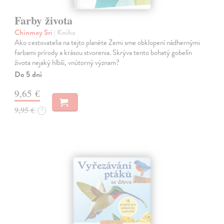
Farby života
Chinmoy Sri
| Kniha
Ako cestovatelia na tejto planéte Zemi sme obklopení nádhernými
farbami prírody a krásou stvorenia. Skrýva tento bohatý gobelín
života nejaký hlbší, vnútorný význam?
Do 5 dní
9,65 €
9,95 €
?