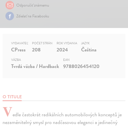
Odporučiť známemu
Zdielať na Facebooku
VYDAVATEĽ
POČET STRÁN
ROK VYDANIA
JAZYK
CPress
208
2024
Čeština
VÄZBA
EAN
Tvrdá väzba / Hardback
9788026454120
O TITULE
V
edle častokrát radikálních automobilových konceptů je
nezaměnitelný smysl pro nadčasovou eleganci a jedinečný