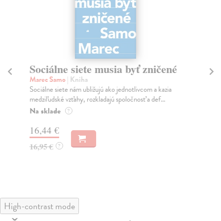
Sociálne siete musia byť zničené
S
K
Marec Samo
| Kniha
Sociálne siete nám ubližujú ako jednotlivcom a kazia
Mik
medziľudské vzťahy, rozkladajú spoločnosť a def...
Mon
o k
Na sklade
?
Na
16,44 €
23
16,95 €
?
24
High-contrast mode