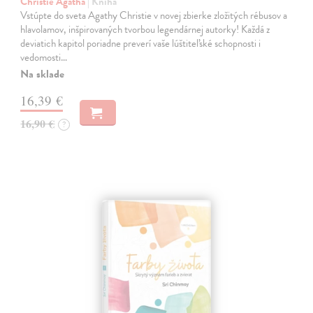
Christie Agatha
| Kniha
Vstúpte do sveta Agathy Christie v novej zbierke zložitých rébusov a
hlavolamov, inšpirovaných tvorbou legendárnej autorky! Každá z
deviatich kapitol poriadne preverí vaše lúštiteľské schopnosti i
vedomosti…
Na sklade
16,39 €
16,90 €
?