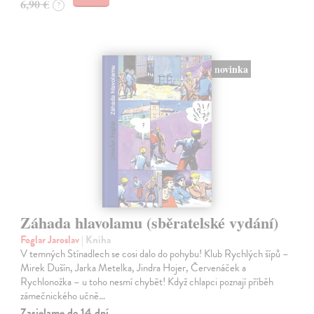
6,90 €
?
novinka
Záhada hlavolamu (sběratelské vydání)
Foglar Jaroslav
| Kniha
V temných Stínadlech se cosi dalo do pohybu! Klub Rychlých šípů –
Mirek Dušín, Jarka Metelka, Jindra Hojer, Červenáček a
Rychlonožka – u toho nesmí chybět! Když chlapci poznají příběh
zámečnického učně…
Zasielame do 14 dní