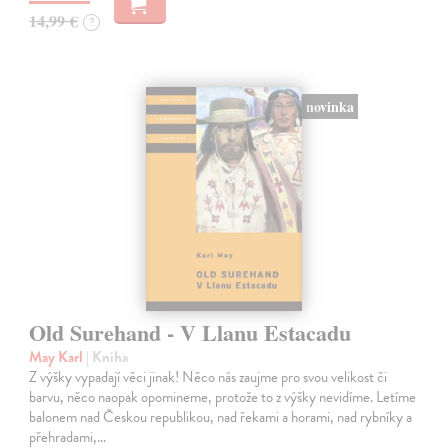
14,99 €
?
novinka
Old Surehand - V Llanu Estacadu
May Karl
| Kniha
Z výšky vypadají věci jinak! Něco nás zaujme pro svou velikost či
barvu, něco naopak opomineme, protože to z výšky nevidíme. Letíme
balonem nad Českou republikou, nad řekami a horami, nad rybníky a
přehradami,…