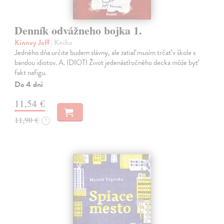
Denník odvážneho bojka 1.
Kinney Jeff
| Kniha
Jedného dňa určite budem slávny, ale zatiaľ musím trčať v škole s
bandou idiotov. A. IDIOTI Život jedenásťročného decka môže byť
fakt nafigu.
Do 4 dní
11,54 €
11,90 €
?