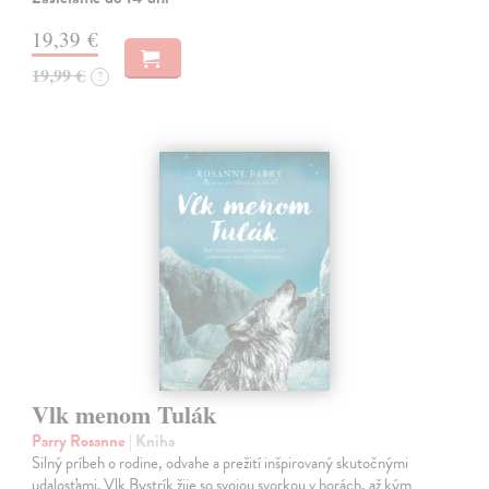
19,39 €
19,99 €
?
Vlk menom Tulák
Parry Rosanne
| Kniha
Silný príbeh o rodine, odvahe a prežití inšpirovaný skutočnými
udalosťami. Vlk Bystrík žije so svojou svorkou v horách, až kým