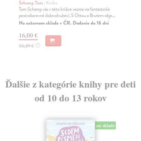
sveta
Cu
Pří
kolektív autorov
| Kniha
neb
Bratia Grimmovci, H. Ch. Andersen, Ch. Perrault a iní
svetoví autori. Výber najkrajších svetových ro...
Za
Do 3 dní
7,
8,63 €
8,
8,90 €
?
Ďalšie z kategórie knihy pre deti
od 10 do 13 rokov
na sklade