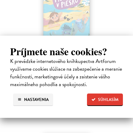
Príjmete naše cookies?
Sedem písmen v piesku
Hlušíková Marta
| Kniha
K prevádzke internetového kníhkupectva Artforum
Dovolenka na Kréte je niekedy plná prekvapení. Súrodenci Noro a
využívame cookies slúžiace na zabezpečenie a meranie
Anabela pri mori spoznávajú svojráznych Chrtovcov, natrafia na
usušenú jaštericu, zaujmú ich Uwe a Hans, ktorí sú takmer celé dni
funkčnosti, marketingové účely a zaistenie vášho
zahrabaní…
maximálneho pohodlia a spokojnosti.
Na sklade
?
14,20 €
NASTAVENIA
SÚHLASÍM
14,95 €
?