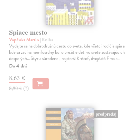
Spiace mesto
Vopěnka Martin
| Kniha
Vydajte sa na dobrodružnú cestu do sveta, kde všetci rodičia spia a
kde sa začína nemilosrdný boj o prežitie detí vo svete zostávajúcich
dospelých... Štyria súrodenci, najstarší Krištof, dvojčatá Ema a…
Do 4 dní
8,63 €
8,90 €
?
predpredaj