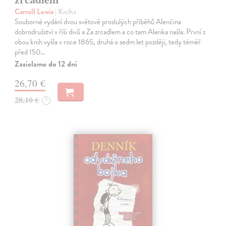
Carroll Lewis
| Kniha
Souborné vydání dvou světově proslulých příběhů Alenčina
dobrodružství v říši divů a Za zrcadlem a co tam Alenka našla. První z
obou knih vyšla v roce 1865, druhá o sedm let později, tedy téměř
před 150…
Zasielame do 12 dní
26,70 €
28,10 €
?