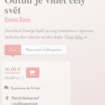
svět
Koens Enne
Devítiletá Deetje bydlí se svojí maminkou v bytovce.
Jednoho dne nalezne na ulici dopis.
Čítať ďalej
↓
Kúpiť
Rezervovať v kníhkupectve
16,00 €
16,49 €
?
Zasielame do 14 dní
Pozrieť dostupnosť
v kníhkupectvách