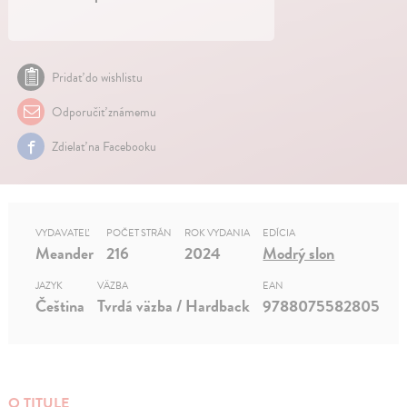
Pridať do wishlistu
Odporučiť známemu
Zdielať na Facebooku
VYDAVATEĽ
POČET STRÁN
ROK VYDANIA
EDÍCIA
Meander
216
2024
Modrý slon
JAZYK
VÄZBA
EAN
Čeština
Tvrdá väzba / Hardback
9788075582805
O TITULE