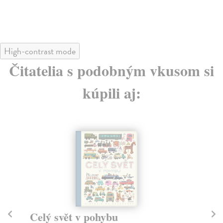
28
High-contrast mode
Čitatelia s podobným vkusom si
kúpili aj:
Najkrajšie rozprávky z celého
Zv