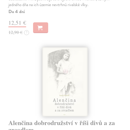
jedného dňa na ich územie nevtrhnú rivalské vlky.
Do 4 dní
12,51 €
12,90 €
?
Alenčina dobrodružství v říši divů a za
zrcadlem