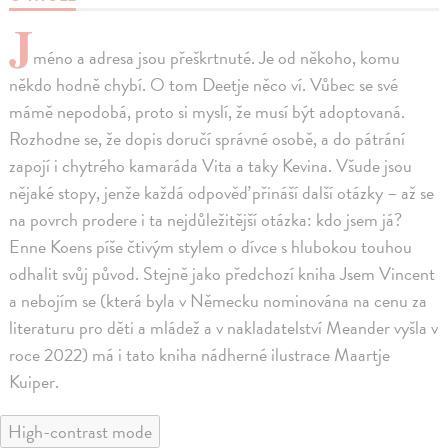
J
méno a adresa jsou přeškrtnuté. Je od někoho, komu
někdo hodně chybí. O tom Deetje něco ví. Vůbec se své
mámě nepodobá, proto si myslí, že musí být adoptovaná.
Rozhodne se, že dopis doručí správné osobě, a do pátrání
zapojí i chytrého kamaráda Vita a taky Kevina. Všude jsou
nějaké stopy, jenže každá odpověď přináší další otázky – až se
na povrch prodere i ta nejdůležitější otázka: kdo jsem já?
Enne Koens píše čtivým stylem o dívce s hlubokou touhou
odhalit svůj původ. Stejně jako předchozí kniha Jsem Vincent
a nebojím se (která byla v Německu nominována na cenu za
literaturu pro děti a mládež a v nakladatelství Meander vyšla v
roce 2022) má i tato kniha nádherné ilustrace Maartje
Kuiper.
High-contrast mode