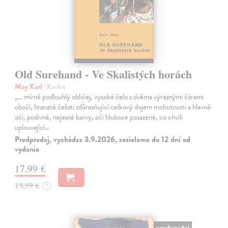
Old Surehand - Ve Skalistých horách
May Karl
| Kniha
„… mírně podlouhlý obličej, vysoké čelo s dvěma výraznými čárami
obočí, hranaté čelisti zdůrazňující celkový dojem mohutnosti a hlavně
oči, podivné, nejasné barvy, oči hluboce posazené, co chvíli
uplouvající…
Predpredaj, vychádza 3.9.2026, zasielame do 12 dní od
vydania
17,99 €
19,99 €
?
predpredaj