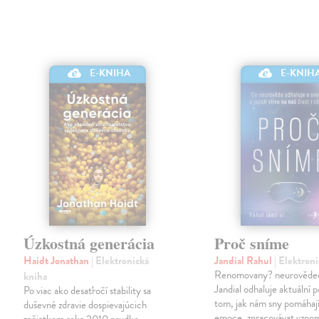
E-KNIHA
E-KNIH
Úzkostná generácia
Proč sníme
Haidt Jonathan
| Elektronická
Jandial Rahul
| Elektron
Renomovany? neurověde
kniha
Jandial odhaluje aktuální 
Po viac ako desaťročí stability sa
tom, jak nám sny pomáhají
duševné zdravie dospievajúcich
emoce, zpracovávat vzpo
začiatkom roka 2010 prudko