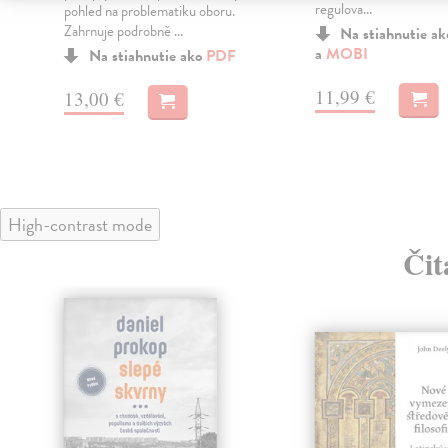
regulova...
pohled na problematiku oboru.
Zahrnuje podrobně ...
Na stiahnutie a
a
MOBI
Na stiahnutie ako
PDF
11,99 €
13,00 €
High-contrast mode
Čit