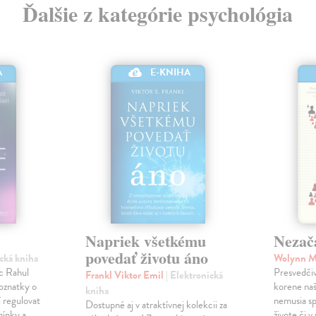
Ďalšie z kategórie psychológia
E-KNIHA
A
Napriek všetkému
Nezač
povedať životu áno
ická kniha
Wolynn 
c Rahul
Presvedčiv
Frankl Viktor Emil
| Elektronická
poznatky o
korene na
kniha
 regulovat
nemusia s
Dostupné aj v atraktívnej kolekcii za
mínky a
živote či 