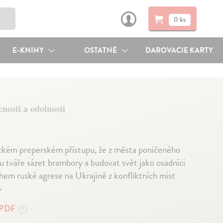
0 ks
E-KNIHY
OSTATNÉ
DAROVACIE KARTY
nosti a odolnosti
ickém preperském přístupu, že z města poničeného
otu tváře sázet brambory a budovat svět jako osadníci
em ruské agrese na Ukrajině z konfliktních míst
↓
PDF
?