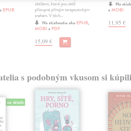
obtížemi, které jsou stěží
Na stia
ko
EPUB
přístupné přímým terapeutickým
a
MOBI
snahám. V těch...
11,95 €
Na stiahnutie ako
EPUB
,
MOBI
a
PDF
15,09 €
atelia s podobným vkusom si kúpili
na sklade