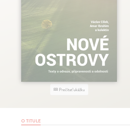
Prečítať ukážku
O TITULE