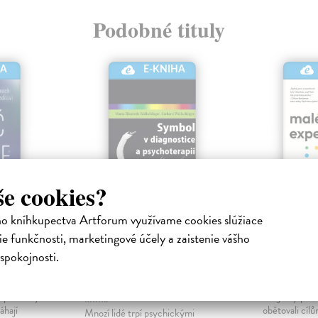
Podobné tituly
HA
E-KNIHA
še cookies?
ho kníhkupectva Artforum využívame cookies slúžiace
Symbol v
Malé ex
e funkčnosti, marketingové účely a zaistenie vášho
diagnostice a
onická
Cunff Anne-
spokojnosti.
psychoterapii
Elektronická
dec Rahul
Kolikrát jste u
Wollschläger
| Elektronická
ní poznatky
mít jasný plá
kniha
áhají
obětovali cílům
Mnozí lidé trpí psychickými