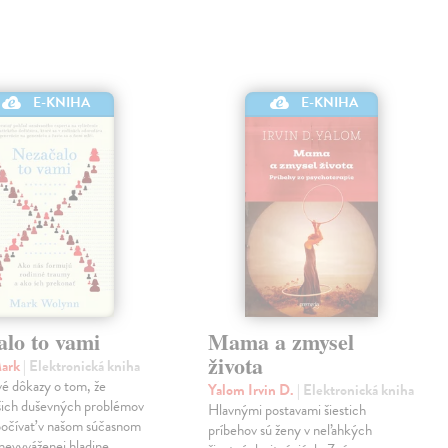
E-KNIHA
E-KNIHA
alo to vami
Mama a zmysel
života
Mark
| Elektronická kniha
é dôkazy o tom, že
Yalom Irvin D.
| Elektronická kniha
šich duševných problémov
Hlavnými postavami šiestich
počívať v našom súčasnom
príbehov sú ženy v neľahkých
v nevyváženej hladine