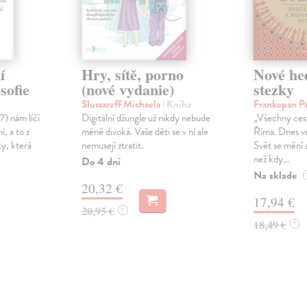
í
Hry, sítě, porno
Nové he
sofie
(nové vydanie)
stezky
Slussareff Michaela
| Kniha
Frankopan P
) nám líčí
Digitální džungle už nikdy nebude
„Všechny cest
í, a to z
méně divoká. Vaše děti se v ní ale
Říma. Dnes v
ky, která
nemusejí ztratit.
Svět se mění 
než kdy...
Do 4 dní
Na sklade
20,32 €
17,94 €
20,95 €
?
18,49 €
?