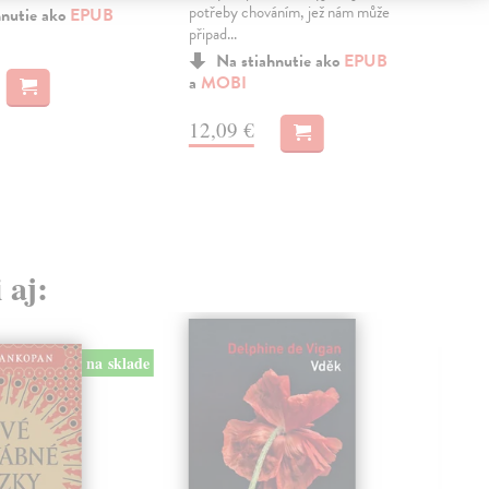
sroz
potřeby chováním, jež nám může
hnutie ako
EPUB
připad...
MO
Na stiahnutie ako
EPUB
a
MOBI
17
12,09 €
 aj:
na sklade