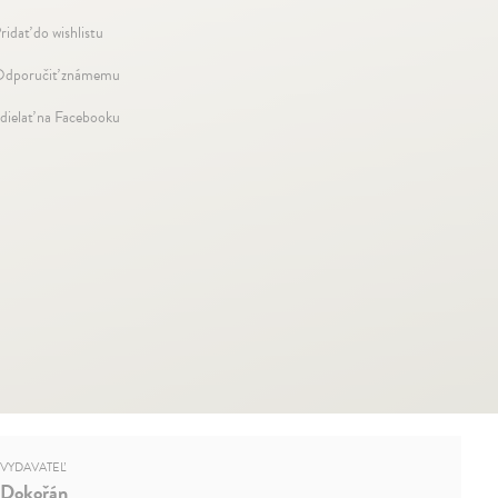
ridať do wishlistu
dporučiť známemu
dielať na Facebooku
VYDAVATEĽ
Dokořán