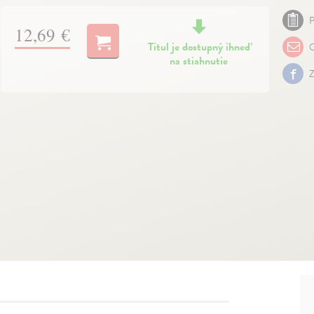
P
12,69 €
Titul je dostupný ihneď
O
na stiahnutie
Z