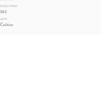
POČET STRÁN
362
JAZYK
Čeština