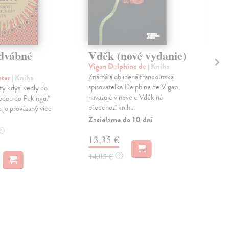
dvábné
Vděk (nové vydanie)
Vš
Vigan Delphine de
| Kniha
Krá
Známá a oblíbená francouzská
Kni
eter
| Kniha
spisovatelka Delphine de Vigan
edi
y kdysi vedly do
navazuje v novele Vděk na
pol
edou do Pekingu.“
předchozí knih...
česk
a je provázaný více
Zasielame do 10 dní
Na 
?
13,35 €
11
14,05 €
11,
?