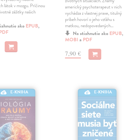
životných situáciách. Známy
h látok v mozgu. Príčinou
americký psychoterapeut v nich
ivotné zážitky našich
vychádza z vlastnej praxe, titulný
príbeh hovorí o jeho vzťahu s
iahnutie ako
EPUB
,
matkou, nedopovedaných…
PDF
Na stiahnutie ako
EPUB
,
MOBI
a
PDF
7,90 €
E-KNIHA
E-KNIHA