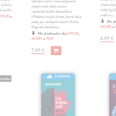
výhodnú cenu! Znovuobjavené
 učení a
chemickýc
majstrovské dielo autora
me využít…
môžu byť ž
medzinárodného bestsellera
rodičov,…
EPUB
a
Hľadanie zmyslu života, ktoré dáva
Na st
nádej aj v neistých časoch. Kniha
MOBI
a
Napriek všetkému…
Na stiahnutie ako
EPUB
,
6,95 €
MOBI
a
PDF
7,95 €
E-KNIHA
ovinka