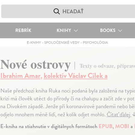
REBRÍK
KNIHY
BOOKS
E-KNIHY
-
SPOLOČENSKÉ VEDY
-
PSYCHOLÓGIA
Nové ostrovy
Texty o odvaze, připrave
Ibrahim Amar
,
kolektív Václav Cílek a
Naše předchozí kniha Ruka noci podaná byla založená na typ
krizí má člověk utéct do přírody či na chalupu a začít zde v p
na Divokém západě. Jenže při koronavirové pandemii nebo běh
odjelo mnohem méně lidí, než kolik odjet mohlo.
Čítať ďalej
E-kniha na stiahnutie v digitálnych formátoch
EPUB
,
MOBI
a