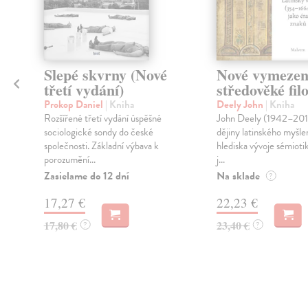
Slepé skvrny (Nové
Nové vymezen
třetí vydání)
středověké filo
Prokop Daniel
| Kniha
Deely John
| Kniha
Rozšířené třetí vydání úspěšné
John Deely (1942–2017
sociologické sondy do české
dějiny latinského myšlen
společnosti. Základní výbava k
hlediska vývoje sémioti
porozumění...
j...
Zasielame do 12 dní
Na sklade
?
17,27 €
22,23 €
17,80 €
23,40 €
?
?