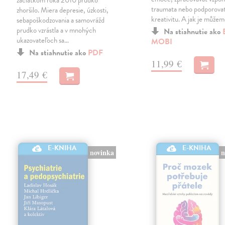
traumata nebo podporovat
zhoršilo. Miera depresie, úzkosti,
kreativitu. A jak je může
sebapoškodzovania a samovrážd
prudko vzrástla a v mnohých
Na stiahnutie ako
ukazovateľoch sa…
MOBI
Na stiahnutie ako
PDF
11,99 €
17,49 €
E-KNIHA
E-KNIHA
n
novinka