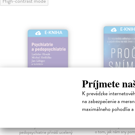
High-contrast mode
E-KNI
E-KNIHA
Príjmete na
K prevádzke internetové
Psychiatrie a
Proč sníme
na zabezpečenie a merani
pedopsychiatrie
Jandial Rahul
| Elektr
maximálneho pohodlia a 
kniha
Hosák Ladislav
| Elektronická
Renomovany? neurově
kniha
Jandial odhaluje aktuál
Kniha Psychiatrie a
o tom, jak nám sny pom
pedopsychiatrie přináší ucelený