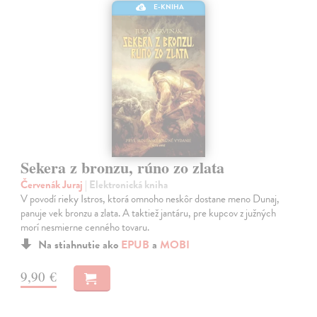
E-KNIHA
Sekera z bronzu, rúno zo zlata
Červenák Juraj
| Elektronická kniha
V povodí rieky Istros, ktorá omnoho neskôr dostane meno Dunaj,
panuje vek bronzu a zlata. A taktiež jantáru, pre kupcov z južných
morí nesmierne cenného tovaru.
Na stiahnutie ako
EPUB
a
MOBI
9,90 €