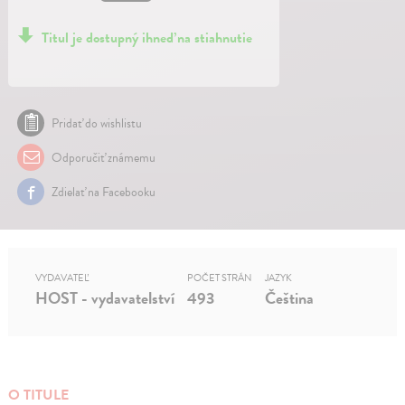
Titul je dostupný ihneď na stiahnutie
Pridať do wishlistu
Odporučiť známemu
Zdielať na Facebooku
VYDAVATEĽ
POČET STRÁN
JAZYK
HOST - vydavatelství
493
Čeština
O TITULE