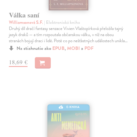
Válka saní
Williamsonová S.F.
| Elektronická kniha
Druhý díl dračí fantasy senzace Vivien Vlaštopírková přeložila tajný
jazyk draků — a tím rozpoutala občanskou válku, v níž na obou
stranách bojují draci i lidé. Poté co po nešťastných událostech unikla…
Na stiahnutie ako
EPUB
,
MOBI
a
PDF
18,69 €
E-KNIHA