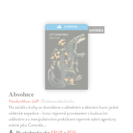
E-KNIHA
novinka
Absoluce
VanderMeer Jeff
| Elektronická kniha
Na začátku knihy se dozvídáme o záhadném a děsivém konci jedné
vědecké expedice - konci tajemně provázaném s budoucími
událostmi a s manipulativními praktikami tajemné státní agentury
známé jako Centrála.…
Na stiahnutie ako
EPUB
a
PDF