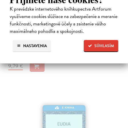
K prevádzke internetového kníhkupectva Artforum
využívame cookies slúžiace na zabezpečenie a meranie
Neuromant
funkčnosti, marketingové účely a zaistenie vášho
Gibson William
| Elektronická kniha
maximálneho pohodlia a spokojnosti.
Základné dielo kyberpunku, klasika sci-fi a jedna z najsilnejších vízií
budúcnosti Matrix je svet vo svete, globálny konsenzus, prelud,
vyjadrenie každého jedného dátového bajtu v kyberpriestore. Henry…
NASTAVENIA
SÚHLASÍM
Na stiahnutie ako
EPUB
,
MOBI
a
PDF
9,79 €
E-KNIHA