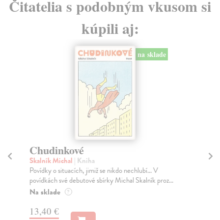
Čitatelia s podobným vkusom si
kúpili aj:
na sklade
Chudinkové
Skalník Michal
| Kniha
Si
Povídky o situacích, jimiž se nikdo nechlubí... V
Do
povídkách své debutové sbírky Michal Skalník proz...
Pří
Na sklade
?
roz
13,40 €