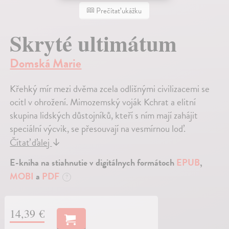
Prečítať ukážku
Skryté ultimátum
Domská Marie
Křehký mír mezi dvěma zcela odlišnými civilizacemi se
ocitl v ohrožení. Mimozemský voják Kchrat a elitní
skupina lidských důstojníků, kteří s ním mají zahájit
speciální výcvik, se přesouvají na vesmírnou loď.
Čítať ďalej
↓
E-kniha na stiahnutie v digitálnych formátoch
EPUB
,
MOBI
a
PDF
?
14,39 €