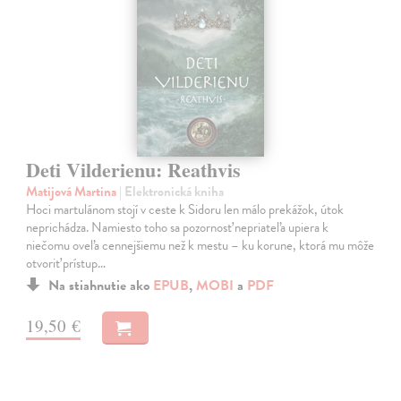
Deti Vilderienu: Reathvis
Matijová Martina
| Elektronická kniha
Hoci martulánom stojí v ceste k Sidoru len málo prekážok, útok
neprichádza. Namiesto toho sa pozornosť nepriateľa upiera k
niečomu oveľa cennejšiemu než k mestu – ku korune, ktorá mu môže
otvoriť prístup…
Na stiahnutie ako
EPUB
,
MOBI
a
PDF
19,50 €