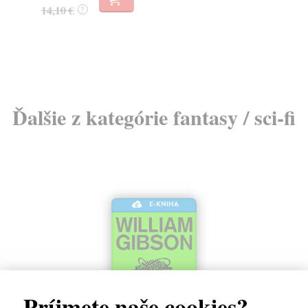
14,10 €
?
9,
Ďalšie z kategórie fantasy / sci-fi
E-KNIHA
Príjmete naše cookies?