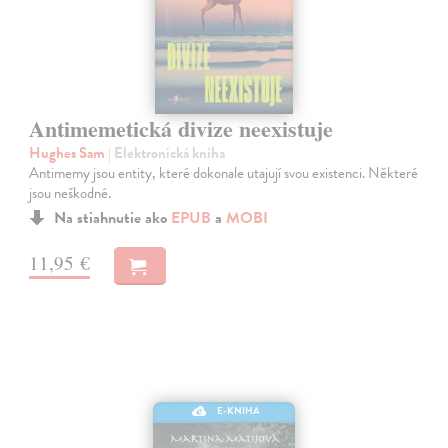
Antimemetická divize neexistuje
Hughes Sam
| Elektronická kniha
Antimemy jsou entity, které dokonale utajují svou existenci. Některé
jsou neškodné.
Na stiahnutie ako
EPUB
a
MOBI
11,95 €
E-KNIHA