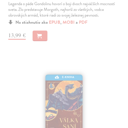
Legenda o páde Gondolinu hovorí o boji dvoch najväčších mocností
sveta. Zlo predstavuje Morgoth, najhorší zo všetkých, vodca
obrovských armád, ktoré riadi zo svojej železnej pevnosti.
Na stiahnutie ako
EPUB
,
MOBI
a
PDF
13,99 €
E-KNIHA