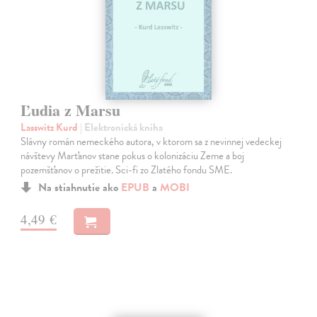
Ľudia z Marsu
Lasswitz Kurd
| Elektronická kniha
Slávny román nemeckého autora, v ktorom sa z nevinnej vedeckej
návštevy Marťanov stane pokus o kolonizáciu Zeme a boj
pozemšťanov o prežitie. Sci-fi zo Zlatého fondu SME.
Na stiahnutie ako
EPUB
a
MOBI
4,49 €