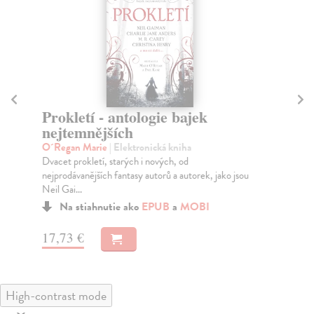
Prokletí - antologie bajek
P
nejtemnějších
Tol
Sou
O´Regan Marie
| Elektronická kniha
Sed
Dvacet prokletí, starých i nových, od
nejprodávanějších fantasy autorů a autorek, jako jsou
Neil Gai...
Na stiahnutie ako
EPUB
a
MOBI
15
17,73 €
High-contrast mode