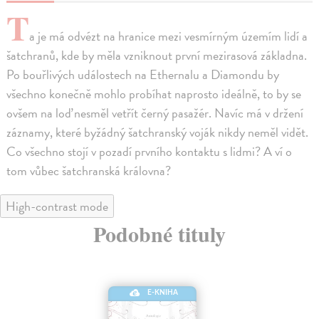
T
a je má odvézt na hranice mezi vesmírným územím lidí a
šatchranů, kde by měla vzniknout první mezirasová základna.
Po bouřlivých událostech na Ethernalu a Diamondu by
všechno konečně mohlo probíhat naprosto ideálně, to by se
ovšem na loď nesměl vetřít černý pasažér. Navíc má v držení
záznamy, které byžádný šatchranský voják nikdy neměl vidět.
Co všechno stojí v pozadí prvního kontaktu s lidmi? A ví o
tom vůbec šatchranská královna?
High-contrast mode
Podobné tituly
E-KNIHA