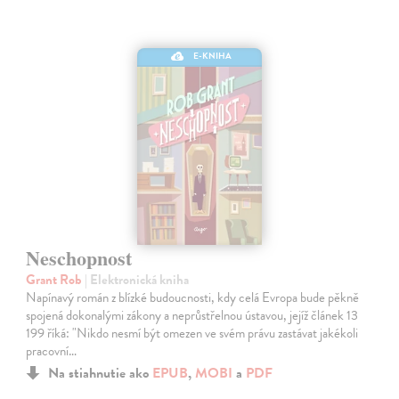
E-KNIHA
Neschopnost
Grant Rob
| Elektronická kniha
Napínavý román z blízké budoucnosti, kdy celá Evropa bude pěkně
spojená dokonalými zákony a neprůstřelnou ústavou, jejíž článek 13
199 říká: "Nikdo nesmí být omezen ve svém právu zastávat jakékoli
pracovní…
Na stiahnutie ako
EPUB
,
MOBI
a
PDF