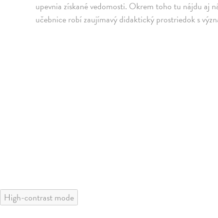
upevnia získané vedomosti. Okrem toho tu nájdu aj ná
učebnice robí zaujímavý didaktický prostriedok s vý
High-contrast mode