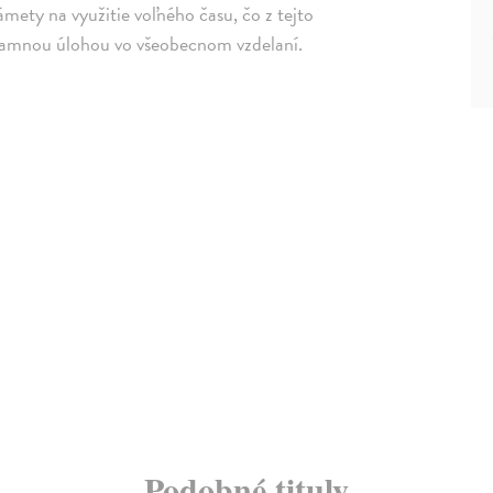
mety na využitie voľného času, čo z tejto
znamnou úlohou vo všeobecnom vzdelaní.
Podobné tituly