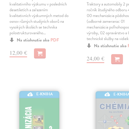
kvalitativního výzkumu v posledních
Traktory a automobily 2 p
desetiletích a zařazením
ročník študijného odboru
kvalitativních výzkumných metod do
00 mechanizácia pôdohos
osnov různých studijních oborů na
(odborné zamerania: 01
vysokých školách se technika
mechanizácia poľnohospod
polostrukturovaného…
výroby, 02 opravárstvo a
technické služby na vidie
Na stiahnutie ako
PDF
Na stiahnutie ako
12,00 €
24,00 €
E-KNIHA
E-KNIH