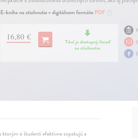
recyklácie a zhodnocovania druhotných surovín, ako aj platn
E-kniha na stiahnutie v digitálnom formáte
PDF
?
P
16,80 €
Titul je dostupný ihneď
O
na stiahnutie
Z
ka ktorým si študenti efektívne zopakujú a