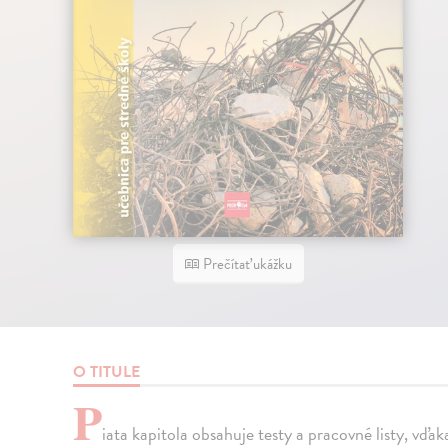
Prečítať ukážku
O TITULE
P
iata kapitola obsahuje testy a pracovné listy, vďa