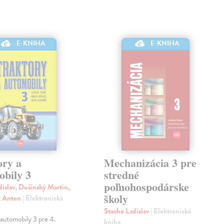
E-KNIHA
E-KNIHA
ory a
Mechanizácia 3 pre
obily 3
stredné
poľnohospodárske
dislav, Dušinský Martin,
školy
k Anton
| Elektronická
Stacho Ladislav
| Elektronická
 automobily 3 pre 4.
kniha