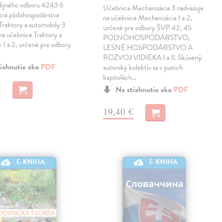
udijného odboru 4243 6
Učebnica Mechanizácia 3 nadväzuje
cia pôdohospodárstva
na učebnice Mechanizácia 1 a 2,
Traktory a automobily 3
určené pre odbory ŠVP 42, 45
na učebnice Traktory a
POĽNOHOSPODÁRSTVO,
 1 a 2, určené pre odbory
LESNÉ HOSPODÁRSTVO A
…
ROZVOJ VIDIEKA I a II. Skúsený
iahnutie ako
PDF
autorský kolektív sa v piatich
kapitolách…
€
Na stiahnutie ako
PDF
19,40 €
E-KNIHA
E-KNIHA