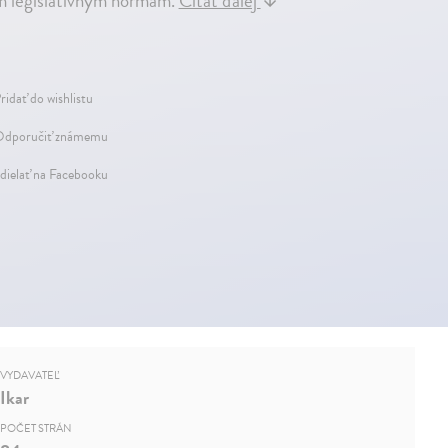
ým legislatívnym normám.
Čítať ďalej
↓
ridať do wishlistu
dporučiť známemu
dielať na Facebooku
VYDAVATEĽ
Ikar
POČET STRÁN