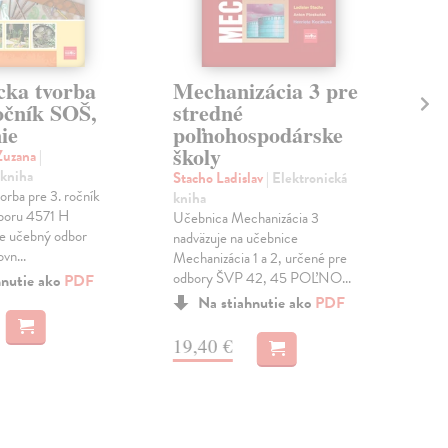
cka tvorba
Mechanizácia 3 pre
Me
očník SOŠ,
stredné
st
ie
poľnohospodárske
po
školy
šk
Zuzana
|
 kniha
Stacho Ladislav
| Elektronická
Sta
orba pre 3. ročník
kniha
kni
dboru 4571 H
Učebnica Mechanizácia 3
Uče
re učebný odbor
nadväzuje na učebnice
die
vn...
Mechanizácia 1 a 2, určené pre
odbo
odbory ŠVP 42, 45 POĽNO...
pros
hnutie ako
PDF
Na stiahnutie ako
PDF
19,40 €
19