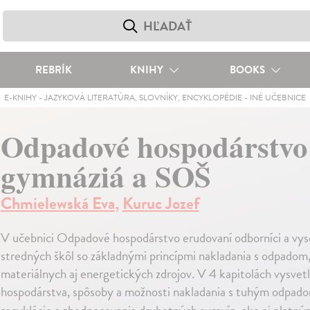
REBRÍK
KNIHY
BOOKS
E-KNIHY
-
JAZYKOVÁ LITERATÚRA, SLOVNÍKY, ENCYKLOPÉDIE
-
INÉ UČEBNICE
Odpadové hospodárstvo
gymnáziá a SOŠ
Chmielewská Eva
,
Kuruc Jozef
V učebnici Odpadové hospodárstvo erudovaní odborníci a vy
stredných škôl so základnými princípmi nakladania s odpadom,
materiálnych aj energetických zdrojov. V 4 kapitolách vysv
hospodárstva, spôsoby a možnosti nakladania s tuhým odpado