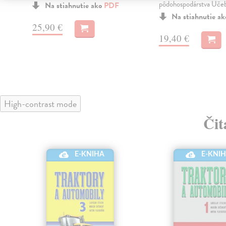
pôdohospodárstva Učeb.
Na stiahnutie ako
PDF
Na stiahnutie a
25,90 €
19,40 €
High-contrast mode
Čit
E-KNIHA
E-KNI