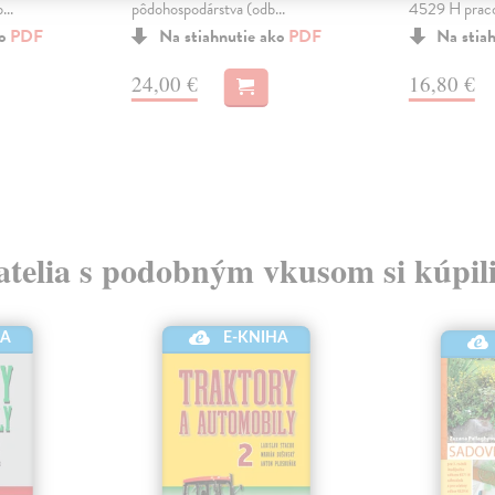
..
pôdohospodárstva (odb...
4529 H praco
ko
PDF
Na stiahnutie ako
PDF
Na stia
24,00 €
16,80 €
atelia s podobným vkusom si kúpili
E-KNIHA
HA