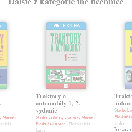
Ďalšie z kategórie iné učebnice
A
E-KNIHA
Traktory a
Trakt
.
automobily 1, 2.
autom
vydanie
Stacho La
Ploskuňá
ý Martin,
Stacho Ladislav, Dušinský Martin,
kniha
ronická
Ploskuňák Anton
| Elektronická
Traktory a
kniha