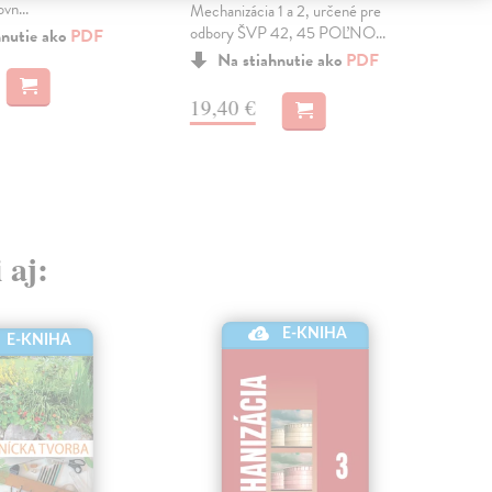
vn...
Mechanizácia 1 a 2, určené pre
odbo
odbory ŠVP 42, 45 POĽNO...
pros
hnutie ako
PDF
Na stiahnutie ako
PDF
19,40 €
19
 aj:
E-KNIHA
E-KNIHA