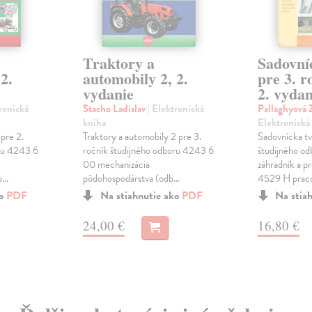
Traktory a
Sadovní
2.
automobily 2, 2.
pre 3. r
vydanie
2. vydan
tronická
Stacho Ladislav
| Elektronická
Pallaghyová 
kniha
Elektronická
 pre 2.
Traktory a automobily 2 pre 3.
Sadovnícka tv
oru 4243 6
ročník študijného odboru 4243 6
študijného o
00 mechanizácia
záhradník a p
..
pôdohospodárstva (odb...
4529 H praco
ko
PDF
Na stiahnutie ako
PDF
Na stia
24,00 €
16,80 €