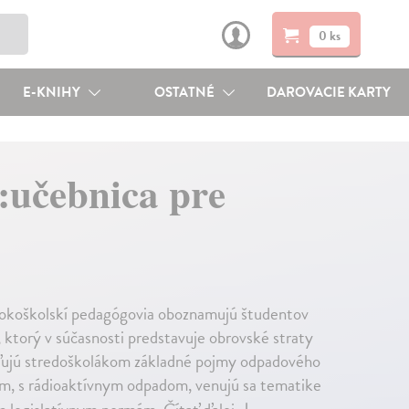
0 ks
E-KNIHY
OSTATNÉ
DAROVACIE KARTY
:učebnica pre
sokoškolskí pedagógovia oboznamujú študentov
 ktorý v súčasnosti predstavuje obrovské straty
etľujú stredoškolákom základné pojmy odpadového
m, s rádioaktívnym odpadom, venujú sa tematike