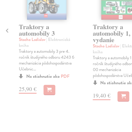
Traktory a
Traktory a
a
automobily 3
automobily 1, 
vydanie
Stacho Ladislav
| Elektronická
kniha
Stacho Ladislav
| Elek
Traktory a automobily 3 pre 4.
kniha
ročník študijného odboru 4243 6
Traktory a automobily 1
mechanizácia pôdohospodárstva
ročník študijného odb
Učebnic...
00 mechanizácia
pôdohospodárstva Učeb.
Na stiahnutie ako
PDF
Na stiahnutie a
25,90 €
19,40 €