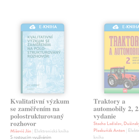
E-KNIHA
E-KNIH
Kvalitativní výzkum
Traktory a
se zaměřením na
automobily 2, 2
polostrukturovaný
vydanie
rozhovor
Stacho Ladislav, Dušinsk
Ploskuňák Anton
| Elekt
Mišovič Ján
| Elektronická kniha
S rostoucím využíváním
kniha