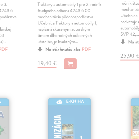
ročník št
re 3.
Traktory a automobily 1 pre 2. ročník
mechanizá
 4243 6
študijného odboru 4243 6 00
Učebnica 
podárstva
mechanizácia pôdohospodárstva
nadväzuje 
Učebnica Traktory a automobily 1,
automobily
árskej
napísaná skúseným autorským
ŠVP 42,
 03
tímom dlhoročných odborných
ku)…
učiteľov, je kvalitným…
Na st
PDF
Na stiahnutie ako
PDF
25,90 
19,40 €
E-KNIHA
A