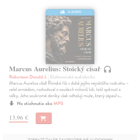
E-AUDIO
Marcus Aurelius: Stoický císař
Robertson Donald J.
| Elektronická audiokniha
Marcus Aurelius vládl Římské říši v době jejího největšího rozkvětu –
velel armádám, rozhodoval o osudech milionů lidí, řešil spiknutí a
války. Jeho soukromé deníky však odhalují muže, který zápasil s…
Na stiahnutie ako
MP3
13,96 €
ZOBRAZIŤ ĎALŠIE Z KATEGÓRIE INÉ AUDIOKNIHY