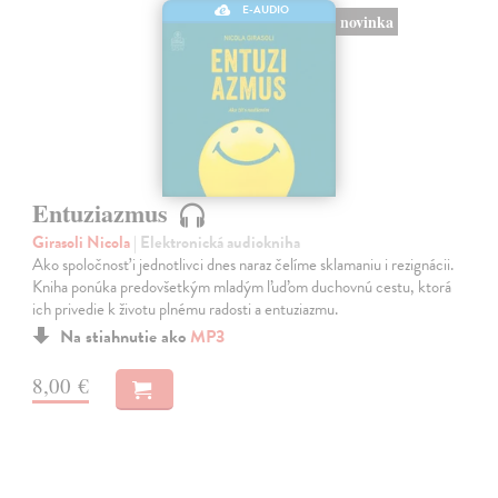
E-AUDIO
novinka
Entuziazmus
Girasoli Nicola
| Elektronická audiokniha
Ako spoločnosť i jednotlivci dnes naraz čelíme sklamaniu i rezignácii.
Kniha ponúka predovšetkým mladým ľuďom duchovnú cestu, ktorá
ich privedie k životu plnému radosti a entuziazmu.
Na stiahnutie ako
MP3
8,00 €