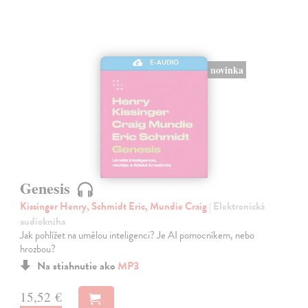
E-AUDIO
novinka
Genesis
Kissinger Henry, Schmidt Eric, Mundie Craig
| Elektronická
audiokniha
Jak pohlížet na umělou inteligenci? Je AI pomocníkem, nebo
hrozbou?
Na stiahnutie ako
MP3
15,52 €