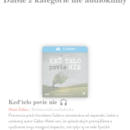
E-AUDIO
Keď telo povie nie
Maté Gábor
| Elektronická audiokniha
Prevencia pred chorobami ľudstvo zamestnáva od nepamäti. Lekár a
uznávaný autor Gábor Maté verí, že spôsob akým premýšľame a
využívame svoju mozgovú kapacitu, má vplyv aj na naše fyzické