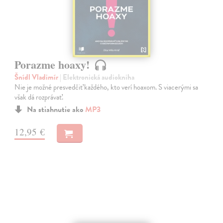
Porazme hoaxy!
Šnídl Vladimír
| Elektronická audiokniha
Nie je možné presvedčiť každého, kto verí hoaxom. S viacerými sa
však dá rozprávať.
Na stiahnutie ako
MP3
12,95 €