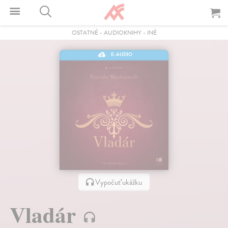
OSTATNÉ
-
AUDIOKNIHY
-
INÉ
E-AUDIO
Vypočuť ukážku
Vladár