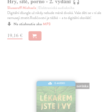
Hry, sítě, porno - 2. vydání
Slussareff Michaela
| Elektronická audiokniha
Digitální džungle už nikdy nebude méně divoká. Vaše děti se v ní ale
nemusejí ztratit.Rodičovství je těžké – a to digitální obzvlášť.
Na stiahnutie ako
MP3
19,16 €
E-AUDIO
novinka