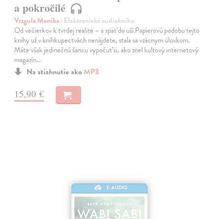
a pokročilé
Vrzgula Monika
| Elektronická audiokniha
Od večierkov k tvrdej realite – a späť do uší.Papierovú podobu tejto
knihy už v kníhkupectvách nenájdete, stala sa vzácnym úlovkom.
Máte však jedinečnú šancu vypočuť si, ako znel kultový internetový
magazín…
Na stiahnutie ako
MP3
15,90 €
E-AUDIO