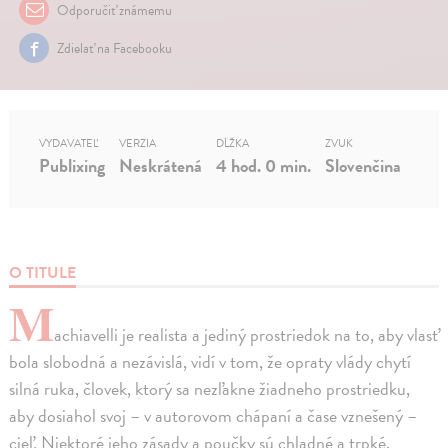
Odporučiť známemu
Zdielať na Facebooku
VYDAVATEĽ
VERZIA
DĹŽKA
ZVUK
Publixing
Neskrátená
4 hod. 0 min.
Slovenčina
O TITULE
M
achiavelli je realista a jediný prostriedok na to, aby vlasť
bola slobodná a nezávislá, vidí v tom, že opraty vlády chytí
silná ruka, človek, ktorý sa nezľakne žiadneho prostriedku,
aby dosiahol svoj – v autorovom chápaní a čase vznešený –
cieľ. Niektoré jeho zásady a poučky sú chladné a trpké,