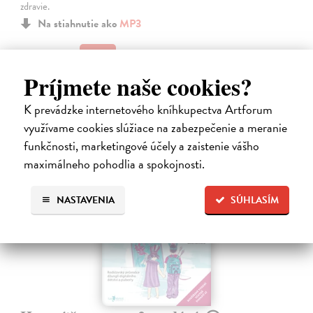
zdravie.
Na stiahnutie ako
MP3
14,45 €
Príjmete naše cookies?
K prevádzke internetového kníhkupectva Artforum
využívame cookies slúžiace na zabezpečenie a meranie
funkčnosti, marketingové účely a zaistenie vášho
maximálneho pohodlia a spokojnosti.
E-AUDIO
novinka
NASTAVENIA
SÚHLASÍM