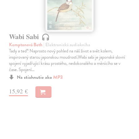
Wabi Sabi
Kemptonová Beth
| Elektronická audiokniha
Tady a teď! Naprosto nový pohled na náš život a svět kolem,
inspirovaný starou japonskou moudrostí.Wabi sabi je japonské slovní
spojení vyjadřující krásu prostého, nedokonalého a měnícího se v
čase. Spojení…
Na stiahnutie ako
MP3
15,92 €