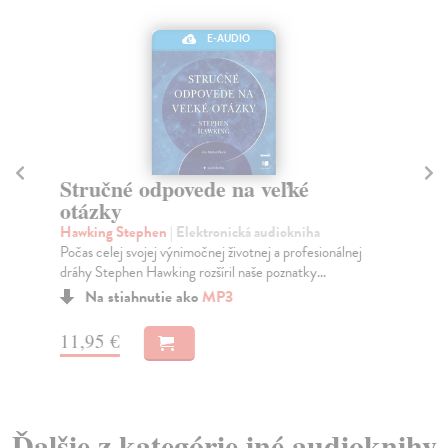
E-AUDIO
Stručné odpovede na veľké
K
otázky
Mo
Alž
Hawking Stephen
| Elektronická audiokniha
pla
Počas celej svojej výnimočnej životnej a profesionálnej
dráhy Stephen Hawking rozšíril naše poznatky...
Na stiahnutie ako
MP3
17
11,95 €
Ďalšie z kategórie iné audioknihy