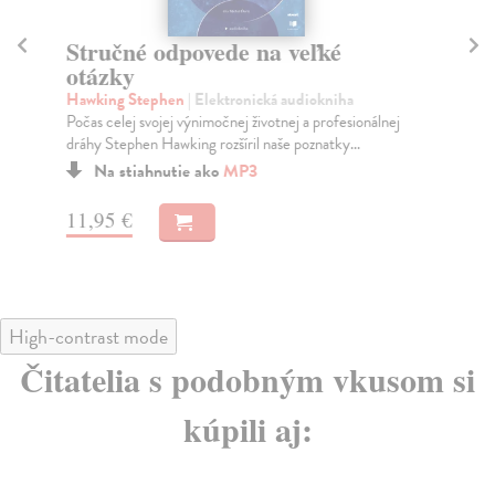
Stručné odpovede na veľké
K
otázky
Mo
Alž
Hawking Stephen
| Elektronická audiokniha
pla
Počas celej svojej výnimočnej životnej a profesionálnej
dráhy Stephen Hawking rozšíril naše poznatky...
Na stiahnutie ako
MP3
17
11,95 €
High-contrast mode
Čitatelia s podobným vkusom si
kúpili aj: