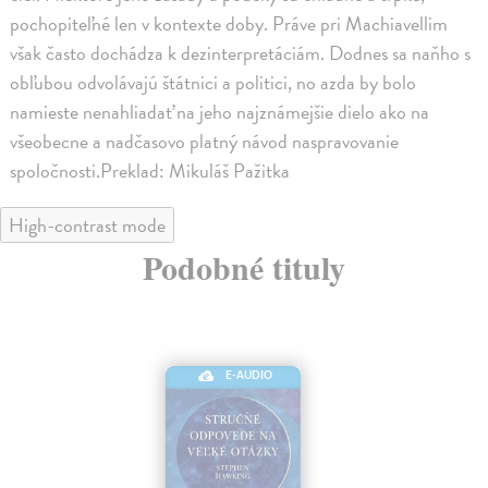
pochopiteľné len v kontexte doby. Práve pri Machiavellim
však často dochádza k dezinterpretáciám. Dodnes sa naňho s
obľubou odvolávajú štátnici a politici, no azda by bolo
namieste nenahliadať na jeho najznámejšie dielo ako na
všeobecne a nadčasovo platný návod naspravovanie
spoločnosti.Preklad: Mikuláš Pažitka
High-contrast mode
Podobné tituly
E-AUDIO