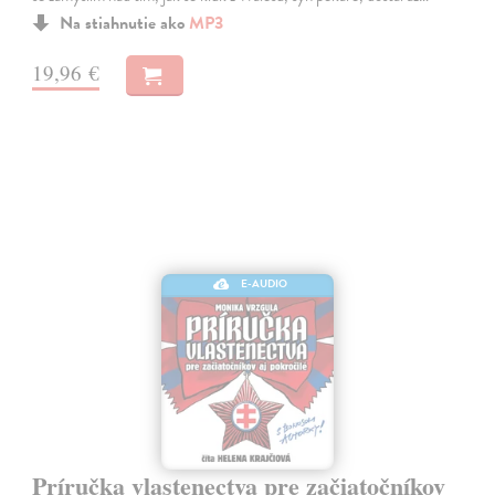
Na stiahnutie ako
MP3
19,96 €
E-AUDIO
Príručka vlastenectva pre začiatočníkov