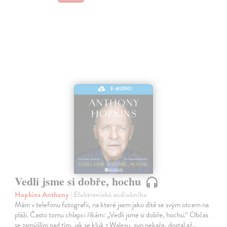
E-AUDIO
Vedli jsme si dobře, hochu
Hopkins Anthony
| Elektronická audiokniha
Mám v telefonu fotografii, na které jsem jako dítě se svým otcem na
pláži. Často tomu chlapci říkám: „Vedli jsme si dobře, hochu.“ Občas
se zamýšlím nad tím, jak se kluk z Walesu, syn pekaře, dostal až…