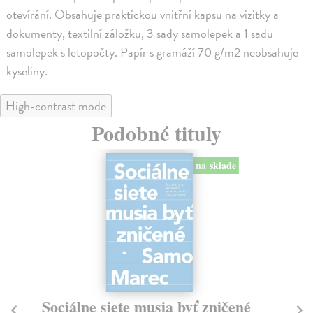
otevírání. Obsahuje praktickou vnitřní kapsu na vizitky a
dokumenty, textilní záložku, 3 sady samolepek a 1 sadu
samolepek s letopočty. Papír s gramáží 70 g/m2 neobsahuje
kyseliny.
High-contrast mode
Podobné tituly
na sklade
Sociálne siete musia byť zničené
S