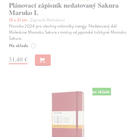
Plánovací zápisník nedatovaný Sakura
Maruko L
13 x 21 cm
| Zápisník Moleskine
Novinka 2024 pro všechny milovníky mangy. Nedatovaný diář
Moleskine Momoko Sakura s motivy od japonské tvůrkyně Momoko
Sakura.
Na sklade
?
31,40 €
na sklade