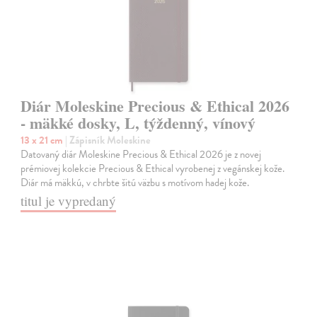
Diár Moleskine Precious & Ethical 2026
- mäkké dosky, L, týždenný, vínový
13 x 21 cm
| Zápisník Moleskine
Datovaný diár Moleskine Precious & Ethical 2026 je z novej
prémiovej kolekcie Precious & Ethical vyrobenej z vegánskej kože.
Diár má mäkkú, v chrbte šitú väzbu s motívom hadej kože.
titul je vypredaný