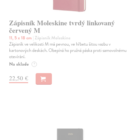
Zápisník Moleskine tvrdý linkovaný
červený M
11, 5 x 18 cm
| Zápisník Moleskine
Zápisník ve velikosti M má pevnou, ve hřbetu šitou vazbu v
kartonových deskách. Obepíná ho pružná páska proti samovolnému
otevírání.
Na sklade
?
22,50 €