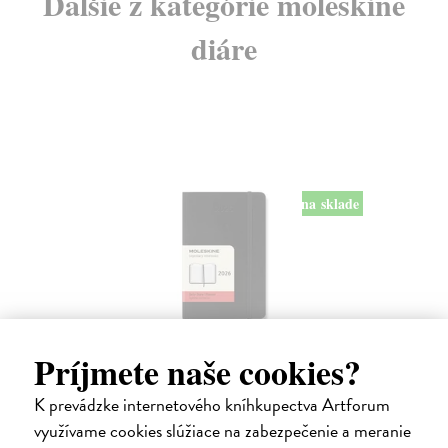
Ďalšie z kategórie moleskine
diáre
na sklade
Diár Moleskine 2026 - mäkké dosky, S,
Príjmete naše cookies?
denný, čierny
K prevádzke internetového kníhkupectva Artforum
9 x 14 cm
| Zápisník Moleskine
Denný diár vreckové veľkosti na rok 2026. Na každý deň stránka pre
využívame cookies slúžiace na zabezpečenie a meranie
poznámky a schôdzky.