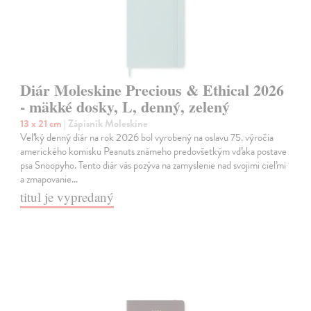
Diár Moleskine Precious & Ethical 2026
- mäkké dosky, L, denný, zelený
13 x 21 cm
| Zápisník Moleskine
Veľký denný diár na rok 2026 bol vyrobený na oslavu 75. výročia
amerického komisku Peanuts známeho predovšetkým vďaka postave
psa Snoopyho. Tento diár vás pozýva na zamyslenie nad svojimi cieľmi
a zmapovanie…
titul je vypredaný