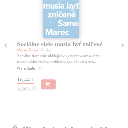
Sociálne siete musia byť zničené
S
K
Marec Samo
| Kniha
Sociálne siete nám ubližujú ako jednotlivcom a kazia
Mik
medziľudské vzťahy, rozkladajú spoločnosť a def...
Mon
o k
Na sklade
?
Na
16,44 €
23
16,95 €
?
24