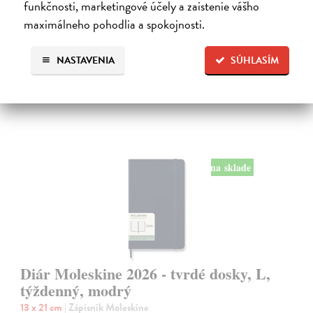
funkčnosti, marketingové účely a zaistenie vášho
Na sklade
?
maximálneho pohodlia a spokojnosti.
24,50 €
NASTAVENIA
SÚHLASÍM
na sklade
Diár Moleskine 2026 - tvrdé dosky, L,
týždenný, modrý
13 x 21 cm
| Zápisník Moleskine