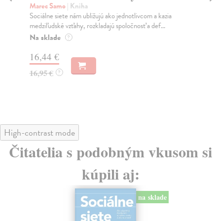
K
Marec Samo
| Kniha
Sociálne siete nám ubližujú ako jednotlivcom a kazia
Mik
medziľudské vzťahy, rozkladajú spoločnosť a def...
Mon
o k
Na sklade
?
Na
16,44 €
23
16,95 €
?
24
High-contrast mode
Čitatelia s podobným vkusom si
kúpili aj:
na sklade