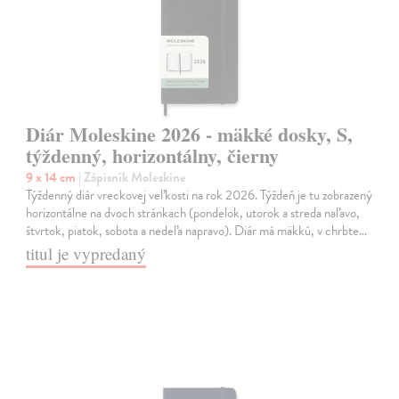
Diár Moleskine 2026 - mäkké dosky, S,
týždenný, horizontálny, čierny
9 x 14 cm
| Zápisník Moleskine
Týždenný diár vreckovej veľkosti na rok 2026. Týždeň je tu zobrazený
horizontálne na dvoch stránkach (pondelok, utorok a streda naľavo,
štvrtok, piatok, sobota a nedeľa napravo). Diár má mäkkú, v chrbte…
titul je vypredaný