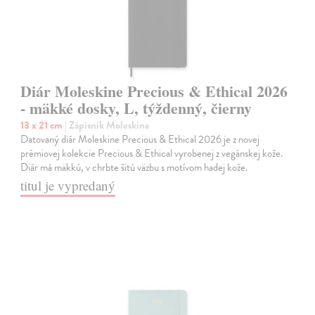
Diár Moleskine Precious & Ethical 2026
- mäkké dosky, L, týždenný, čierny
13 x 21 cm
| Zápisník Moleskine
Datovaný diár Moleskine Precious & Ethical 2026 je z novej
prémiovej kolekcie Precious & Ethical vyrobenej z vegánskej kože.
Diár má mäkkú, v chrbte šitú väzbu s motívom hadej kože.
titul je vypredaný