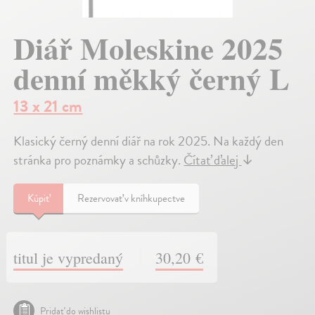
Diář Moleskine 2025
denní měkký černý L
13 x 21 cm
Klasický černý denní diář na rok 2025. Na každý den
stránka pro poznámky a schůzky.
Čítať ďalej
↓
Kúpiť
Rezervovať v kníhkupectve
titul je vypredaný
30,20 €
Pridať do wishlistu