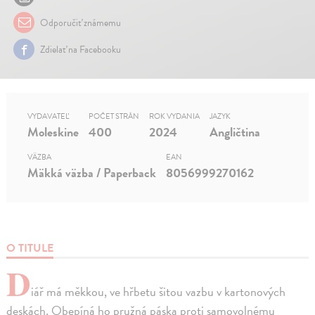
Odporučiť známemu
Zdielať na Facebooku
VYDAVATEĽ
POČET STRÁN
ROK VYDANIA
JAZYK
Moleskine
400
2024
Angličtina
VÄZBA
EAN
Mäkká väzba / Paperback
8056999270162
O TITULE
D
iář má měkkou, ve hřbetu šitou vazbu v kartonových
deskách. Obepíná ho pružná páska proti samovolnému