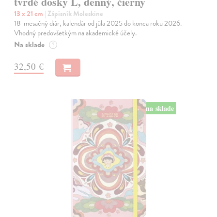
tvrdé dosky L, denný, čierny
13 x 21 cm
| Zápisník Moleskine
18-mesačný diár, kalendár od júla 2025 do konca roku 2026.
Vhodný predovšetkým na akademické účely.
Na sklade
?
32,50 €
na sklade