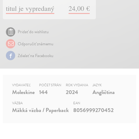
titul je vypredaný
24,00 €
Pridať do wishlistu
Odporučiť známemu
Zdielať na Facebooku
VYDAVATEĽ
POČET STRÁN
ROK VYDANIA
JAZYK
Moleskine
144
2024
Angličtina
VÄZBA
EAN
Mäkká väzba / Paperback
8056999270452