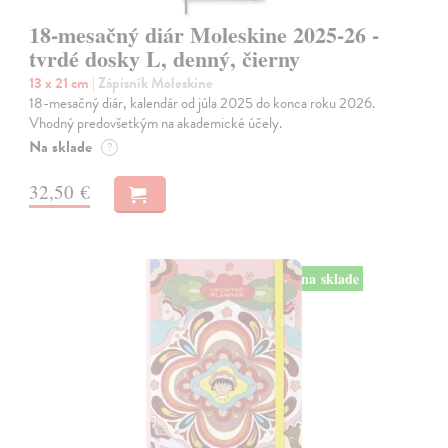
18-mesačný diár Moleskine 2025-26 -
tvrdé dosky L, denný, čierny
13 x 21 cm
| Zápisník Moleskine
18-mesačný diár, kalendár od júla 2025 do konca roku 2026.
Vhodný predovšetkým na akademické účely.
Na sklade
?
32,50 €
na sklade