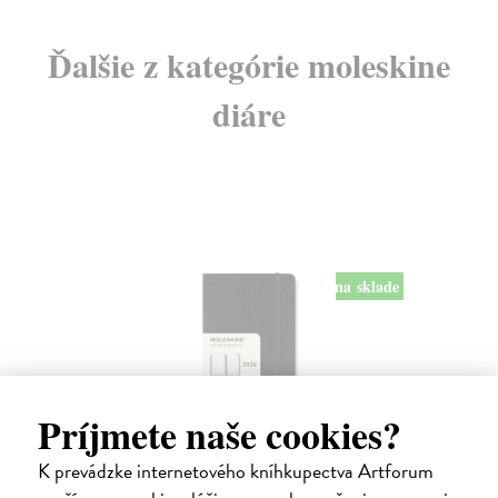
Ďalšie z kategórie moleskine
diáre
na sklade
Príjmete naše cookies?
Diár Moleskine 2026 - mäkké dosky, S,
K prevádzke internetového kníhkupectva Artforum
denný, čierny