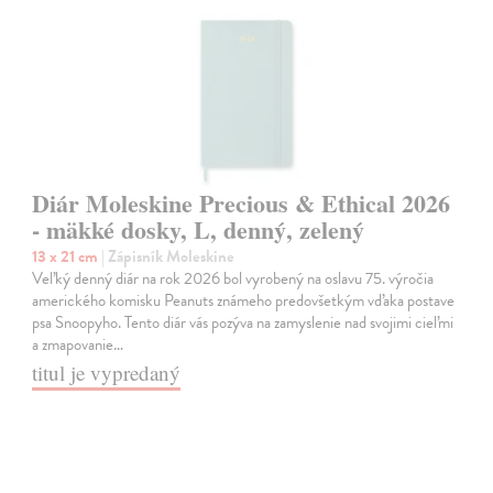
Diár Moleskine Precious & Ethical 2026
- mäkké dosky, L, denný, zelený
13 x 21 cm
| Zápisník Moleskine
Veľký denný diár na rok 2026 bol vyrobený na oslavu 75. výročia
amerického komisku Peanuts známeho predovšetkým vďaka postave
psa Snoopyho. Tento diár vás pozýva na zamyslenie nad svojimi cieľmi
a zmapovanie…
titul je vypredaný