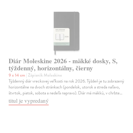
Diár Moleskine 2026 - mäkké dosky, S,
týždenný, horizontálny, čierny
9 x 14 cm
| Zápisník Moleskine
Týždenný diár vreckovej veľkosti na rok 2026. Týždeň je tu zobrazený
horizontálne na dvoch stránkach (pondelok, utorok a streda naľavo,
štvrtok, piatok, sobota a nedeľa napravo). Diár má mäkkú, v chrbte…
titul je vypredaný