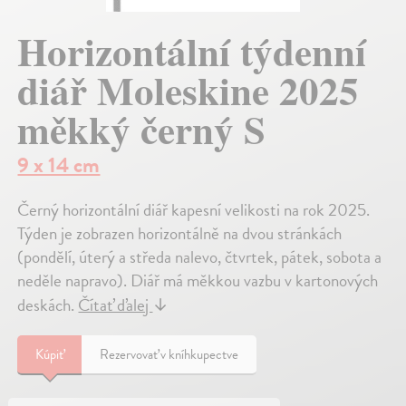
Horizontální týdenní
diář Moleskine 2025
měkký černý S
9 x 14 cm
Černý horizontální diář kapesní velikosti na rok 2025.
Týden je zobrazen horizontálně na dvou stránkách
(pondělí, úterý a středa nalevo, čtvrtek, pátek, sobota a
neděle napravo). Diář má měkkou vazbu v kartonových
deskách.
Čítať ďalej
↓
Kúpiť
Rezervovať v kníhkupectve