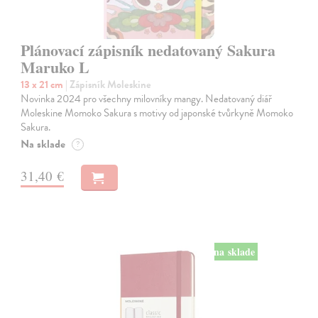
Plánovací zápisník nedatovaný Sakura
Maruko L
13 x 21 cm
| Zápisník Moleskine
Novinka 2024 pro všechny milovníky mangy. Nedatovaný diář
Moleskine Momoko Sakura s motivy od japonské tvůrkyně Momoko
Sakura.
Na sklade
?
31,40 €
na sklade