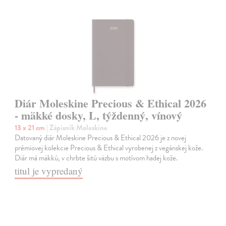
Diár Moleskine Precious & Ethical 2026
- mäkké dosky, L, týždenný, vínový
13 x 21 cm
| Zápisník Moleskine
Datovaný diár Moleskine Precious & Ethical 2026 je z novej
prémiovej kolekcie Precious & Ethical vyrobenej z vegánskej kože.
Diár má mäkkú, v chrbte šitú väzbu s motívom hadej kože.
titul je vypredaný