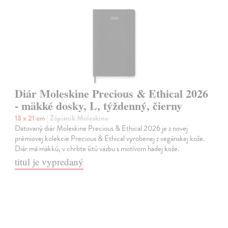
Diár Moleskine Precious & Ethical 2026
- mäkké dosky, L, týždenný, čierny
13 x 21 cm
| Zápisník Moleskine
Datovaný diár Moleskine Precious & Ethical 2026 je z novej
prémiovej kolekcie Precious & Ethical vyrobenej z vegánskej kože.
Diár má mäkkú, v chrbte šitú väzbu s motívom hadej kože.
titul je vypredaný