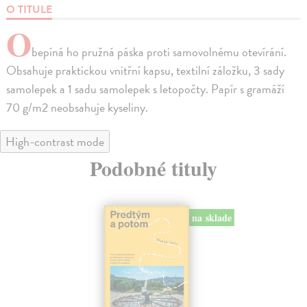
O TITULE
O
bepíná ho pružná páska proti samovolnému otevírání.
Obsahuje praktickou vnitřní kapsu, textilní záložku, 3 sady
samolepek a 1 sadu samolepek s letopočty. Papír s gramáží
70 g/m2 neobsahuje kyseliny.
High-contrast mode
Podobné tituly
na sklade
novinka