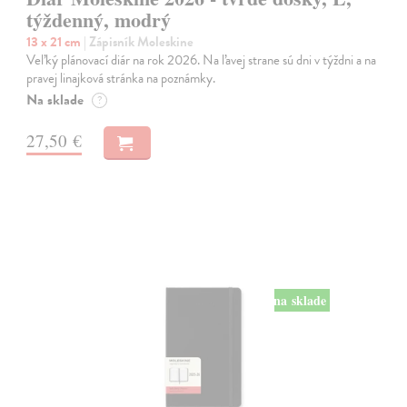
týždenný, modrý
13 x 21 cm
| Zápisník Moleskine
Veľký plánovací diár na rok 2026. Na ľavej strane sú dni v týždni a na
pravej linajková stránka na poznámky.
Na sklade
?
27,50 €
na sklade