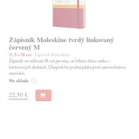
Zápisník Moleskine tvrdý linkovaný
červený M
11, 5 x 18 cm
| Zápisník Moleskine
Zápisník ve velikosti M má pevnou, ve hřbetu šitou vazbu v
kartonových deskách. Obepíná ho pružná páska proti samovolnému
otevírání.
Na sklade
?
22,50 €