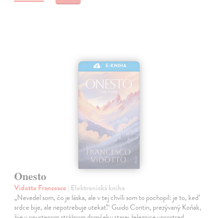
E-KNIHA
Onesto
Vidotto Francesco
| Elektronická kniha
„Nevedel som, čo je láska, ale v tej chvíli som to pochopil: je to, keď
srdce bije, ale nepotrebuje utekať.“ Guido Contin, prezývaný Koňak,
žije v opustenom strážnom domčeku starej železnice uprostred…