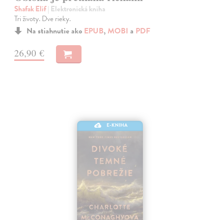
Shafak Elif
| Elektronická kniha
Tri životy. Dve rieky.
Na stiahnutie ako
EPUB
,
MOBI
a
PDF
26,90 €
E-KNIHA