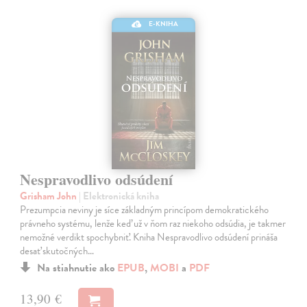
E-KNIHA
Nespravodlivo odsúdení
Grisham John
| Elektronická kniha
Prezumpcia neviny je síce základným princípom demokratického
právneho systému, lenže keď už v ňom raz niekoho odsúdia, je takmer
nemožné verdikt spochybniť. Kniha Nespravodlivo odsúdení prináša
desať skutočných…
Na stiahnutie ako
EPUB
,
MOBI
a
PDF
13,90 €