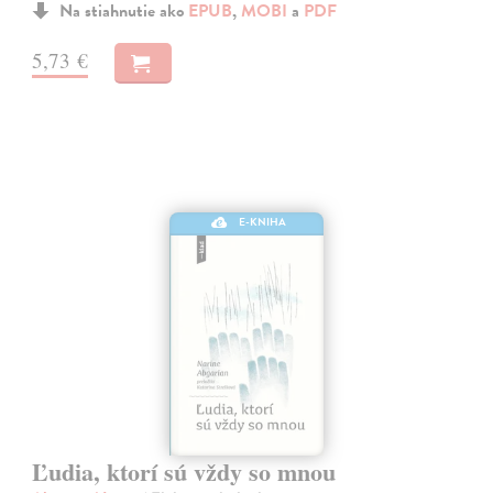
Na stiahnutie ako
EPUB
,
MOBI
a
PDF
5,73 €
E-KNIHA
Ľudia, ktorí sú vždy so mnou