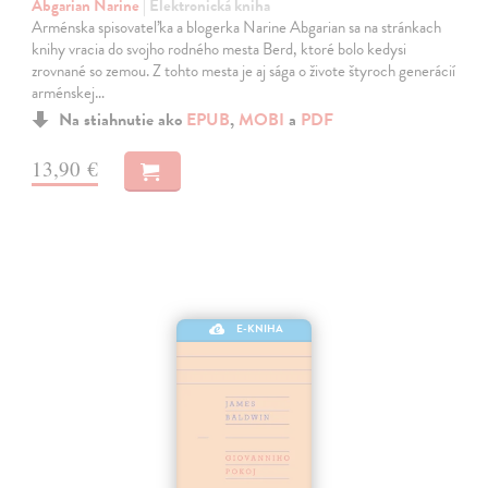
Abgarian Narine
| Elektronická kniha
Arménska spisovateľka a blogerka Narine Abgarian sa na stránkach
knihy vracia do svojho rodného mesta Berd, ktoré bolo kedysi
zrovnané so zemou. Z tohto mesta je aj sága o živote štyroch generácií
arménskej…
Na stiahnutie ako
EPUB
,
MOBI
a
PDF
13,90 €
E-KNIHA