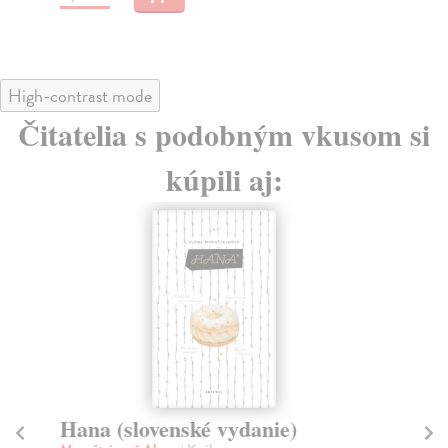
High-contrast mode
Čitatelia s podobným vkusom si
kúpili aj:
Hana (slovenské vydanie)
Vš