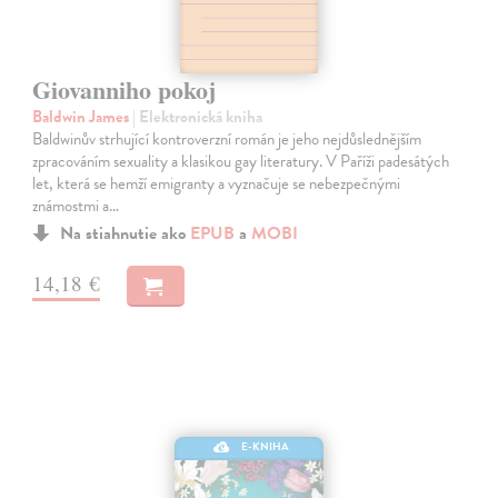
Giovanniho pokoj
Baldwin James
| Elektronická kniha
Baldwinův strhující kontroverzní román je jeho nejdůslednějším
zpracováním sexuality a klasikou gay literatury. V Paříži padesátých
let, která se hemží emigranty a vyznačuje se nebezpečnými
známostmi a…
Na stiahnutie ako
EPUB
a
MOBI
14,18 €
E-KNIHA