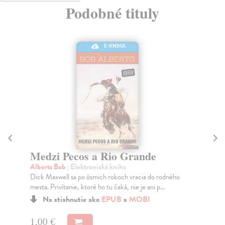
Podobné tituly
E-KNIHA
Medzi Pecos a Rio Grande
Ri
Alberts Bob
| Elektronická kniha
Ki
Dick Maxwell sa po ôsmich rokoch vracia do rodného
Hla
mesta. Privítanie, ktoré ho tu čaká, nie je ani p...
lem
Na stiahnutie ako
EPUB
a
MOBI
1,00 €
1,