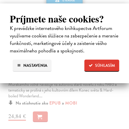
E-KNIHA
Príjmete naše cookies?
K prevádzke internetového kníhkupectva Artforum
využívame cookies slúžiace na zabezpečenie a meranie
funkčnosti, marketingové účely a zaistenie vášho
maximálneho pohodlia a spokojnosti.
Město a jeho nejisté zdi
NASTAVENIA
SÚHLASÍM
Murakami Haruki
| Elektronická kniha
Město a jeho nejisté zdi – dlouho očekávaný román Harukiho
Murakamiho volně navazuje na autorovu starší novelu z roku 1980 a
tematicky se prolíná s jeho kultovním dílem Konec světa & Hard-
boiled Wonderland.…
Na stiahnutie ako
EPUB
a
MOBI
24,84 €