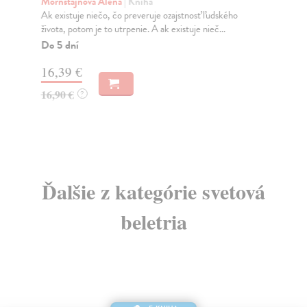
Mornštajnová Alena
| Kniha
Ba
Ak existuje niečo, čo preveruje ozajstnosť ľudského
Mes
života, potom je to utrpenie. A ak existuje nieč...
aj 
Do 5 dní
Na
16,39 €
13
16,90 €
15
?
Ďalšie z kategórie svetová
beletria