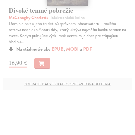
Divoké temné pobrežie
McConaghy Charlotte
| Elektronická kniha
Dominic Salt a jeho tri deti sú správcami Shearwateru – malého
ostrova neďaleko Antarktídy, ktorý ukrýva najväčšiu banku semien na
svete. Kedysi pulzujúce výskumné centrum je dnes pre stúpajúcu
hladinu…
Na stiahnutie ako
EPUB
,
MOBI
a
PDF
16,90 €
ZOBRAZIŤ ĎALŠIE Z KATEGÓRIE SVETOVÁ BELETRIA