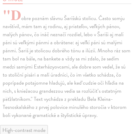
"D
obre poznám slávnu Šarišskú stolicu. Často somju
navštívil, mám tam aj rodinu, aj priateľov, veľkých pánov,
malých pánov, čo ináč neznačí rozdiel, lebo v Šariši aj malí
páni sú veľkými pánmi a obrátene: aj veľkí páni sú malými
pánmi. Šariš je stolicou dobrého tónu a ilúzií. Mnoho ráz som
tam bol na bále, na bankete a vždy sa mi zdalo, že sedím
medzi samými Esterházyovcami, ale dobre som vedel, že sú
to stoliční pisári a malí úradníci, čo im všetko schádza, čo
poprípade potajomne hladujú, ale keď cudzie oči hľadia na
nich, s kniežacou grandezzou vedia sa rozlúčiť s ostatným
päťzlatníkom." Text vychádza z prekladu Bela Kleina-
Tesnoskalského z prvej polovice minulého storočia v ktorom
boli vykonané gramatické a štylistické úpravy.
High-contrast mode