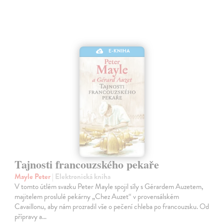
E-KNIHA
Tajnosti francouzského pekaře
Mayle Peter
| Elektronická kniha
V tomto útlém svazku Peter Mayle spojil síly s Gérardem Auzetem,
majitelem proslulé pekárny „Chez Auzet“ v provensálském
Cavaillonu, aby nám prozradil vše o pečení chleba po francouzsku. Od
přípravy a…