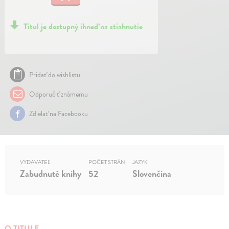
Titul je dostupný ihneď na stiahnutie
Pridať do wishlistu
Odporučiť známemu
Zdielať na Facebooku
VYDAVATEĽ
POČET STRÁN
JAZYK
Zabudnuté knihy
52
Slovenčina
O TITULE