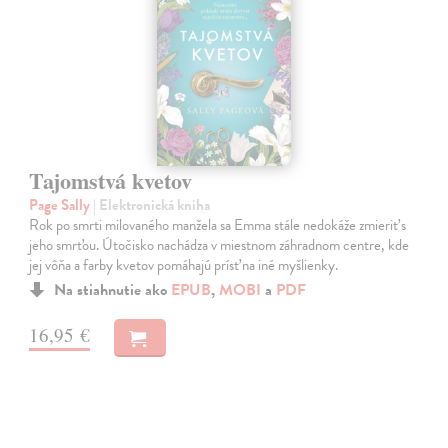
Tajomstvá kvetov
Page Sally
| Elektronická kniha
Rok po smrti milovaného manžela sa Emma stále nedokáže zmieriť s
jeho smrťou. Útočisko nachádza v miestnom záhradnom centre, kde
jej vôňa a farby kvetov pomáhajú prísť na iné myšlienky.
Na stiahnutie ako
EPUB
,
MOBI
a
PDF
16,95 €