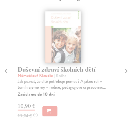
Duševní zdraví školních dětí
So
Němečková Klaudie
| Kniha
Hu
Jak poznat, že dítě potřebuje pomoc? A jakou roli v
Zám
tom hrajeme my – rodiče, pedagogové či pracovníc...
a d
Zasielame do 10 dní
Za
10,90 €
18
11,24 €
18
?