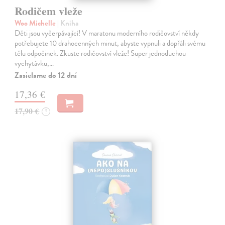
Rodičem vleže
Woo Michelle
| Kniha
Děti jsou vyčerpávající! V maratonu moderního rodičovství někdy
potřebujete 10 drahocenných minut, abyste vypnuli a dopřáli svému
tělu odpočinek. Zkuste rodičovství vleže! Super jednoduchou
vychytávku,…
Zasielame do 12 dní
17,36 €
17,90 €
?