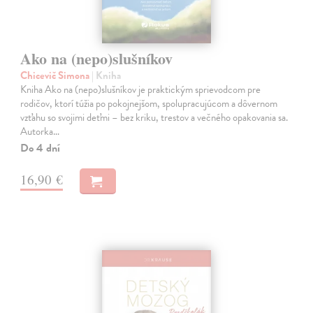
Ako na (nepo)slušníkov
Chicevič Simona
| Kniha
Kniha Ako na (nepo)slušníkov je praktickým sprievodcom pre
rodičov, ktorí túžia po pokojnejšom, spolupracujúcom a dôvernom
vzťahu so svojimi deťmi – bez kriku, trestov a večného opakovania sa.
Autorka…
Do 4 dní
16,90 €