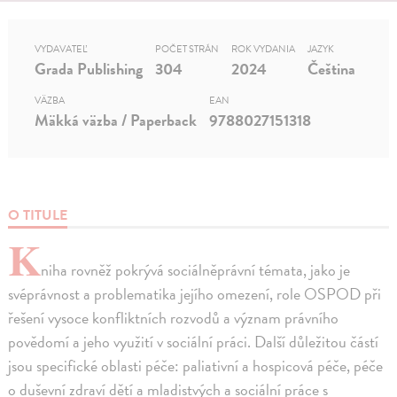
VYDAVATEĽ
POČET STRÁN
ROK VYDANIA
JAZYK
Grada Publishing
304
2024
Čeština
VÄZBA
EAN
Mäkká väzba / Paperback
9788027151318
O TITULE
K
niha rovněž pokrývá sociálněprávní témata, jako je
svéprávnost a problematika jejího omezení, role OSPOD při
řešení vysoce konfliktních rozvodů a význam právního
povědomí a jeho využití v sociální práci. Další důležitou částí
jsou specifické oblasti péče: paliativní a hospicová péče, péče
o duševní zdraví dětí a mladistvých a sociální práce s