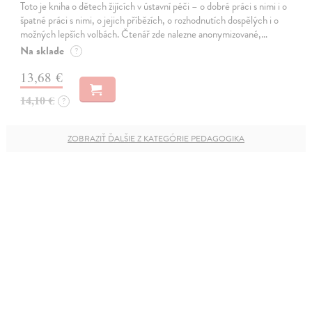
Toto je kniha o dětech žijících v ústavní péči – o dobré práci s nimi i o
špatné práci s nimi, o jejich příbězích, o rozhodnutích dospělých i o
možných lepších volbách. Čtenář zde nalezne anonymizované,…
Na sklade
?
13,68 €
14,10 €
?
ZOBRAZIŤ ĎALŠIE Z KATEGÓRIE PEDAGOGIKA