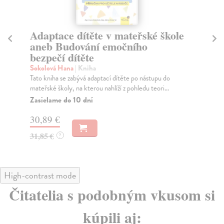
Adaptace dítěte v mateřské škole
Do
aneb Budování emočního
Br
bezpečí dítěte
Kni
kte
Sokolová Hana
| Kniha
Na
Tato kniha se zabývá adaptací dítěte po nástupu do
mateřské školy, na kterou nahlíží z pohledu teori...
22
Zasielame do 10 dní
23
30,89 €
31,85 €
?
High-contrast mode
Čitatelia s podobným vkusom si
kúpili aj: