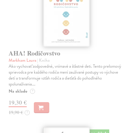
AHA! Rodičovstvo
Markham Laura
| Kniha
Ako vychovať zodpovedné, vnímavé a šťastné deti. Tento prelomový
sprievodca pre každého rodiča mení zaužívané postupy vo výchove
detí a transformuje vzťah rodiča a dieťaťa do pohodlného
spolunažívania.…
Na sklade
?
19,30 €
19,90 €
?