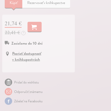
Kúpiť
Rezervovať v kníhkupectve
21,74 €
22,41 €
?
Zasielame do 10 dní
Pozrieť dostupnosť
v kníhkupectvách
Pridať do wishlistu
Odporučiť známemu
Zdielať na Facebooku