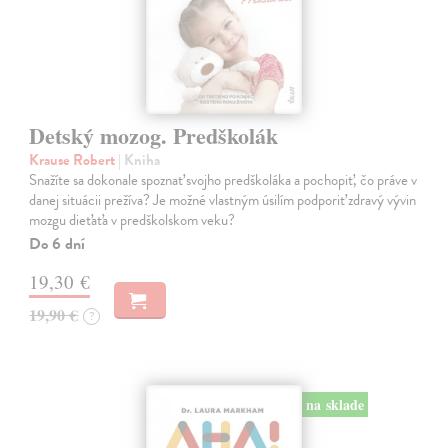
Detský mozog. Predškolák
Krause Robert
| Kniha
Snažíte sa dokonale spoznať svojho predškoláka a pochopiť, čo práve v
danej situácii prežíva? Je možné vlastným úsilím podporiť zdravý vývin
mozgu dieťaťa v predškolskom veku?
Do 6 dní
19,30 €
19,90 €
?
na sklade