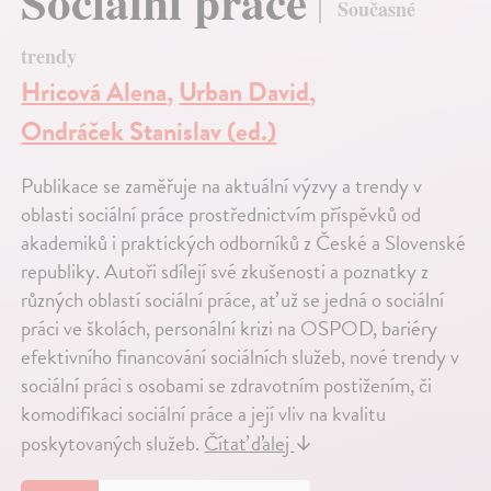
Sociální práce
Současné
trendy
Hricová Alena
,
Urban David
,
Ondráček Stanislav (ed.)
Publikace se zaměřuje na aktuální výzvy a trendy v
oblasti sociální práce prostřednictvím příspěvků od
akademiků i praktických odborníků z České a Slovenské
republiky. Autoři sdílejí své zkušenosti a poznatky z
různých oblastí sociální práce, ať už se jedná o sociální
práci ve školách, personální krizi na OSPOD, bariéry
efektivního financování sociálních služeb, nové trendy v
sociální práci s osobami se zdravotním postižením, či
komodifikaci sociální práce a její vliv na kvalitu
poskytovaných služeb.
Čítať ďalej
↓