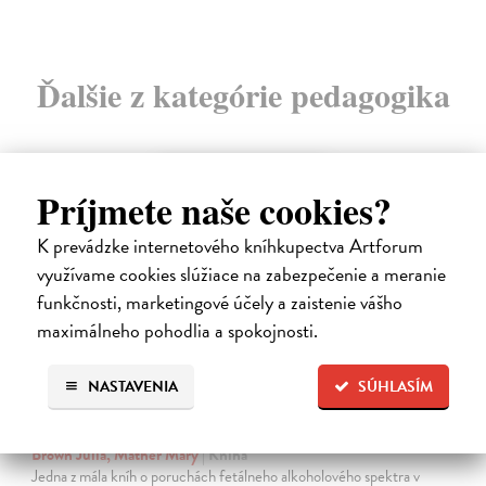
Ďalšie z kategórie pedagogika
na sklade
Príjmete naše cookies?
K prevádzke internetového kníhkupectva Artforum
využívame cookies slúžiace na zabezpečenie a meranie
funkčnosti, marketingové účely a zaistenie vášho
maximálneho pohodlia a spokojnosti.
NASTAVENIA
SÚHLASÍM
Ako byť rodičom dieťaťa s FASD
Brown Julia, Mather Mary
| Kniha
Jedna z mála kníh o poruchách fetálneho alkoholového spektra v