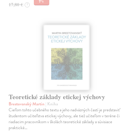
17,80 €
?
Teoretické základy etickej výchovy
Brestovanský Martin
| Kniha
Cieľom tohto učebného textu a jeho nadväzných častí je predstaviť
študentom učiteľstva etickej výchovy, ale tiež učiteľom v teréne či
riadiacim pracovníkom v školách teoretické základy a súvisiace
praktické…