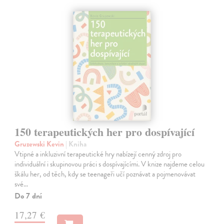
150 terapeutických her pro dospívající
Gruzewski Kevin
| Kniha
Vtipné a inkluzivní terapeutické hry nabízejí cenný zdroj pro
individuální i skupinovou práci s dospívajícími. V knize najdeme celou
škálu her, od těch, kdy se teenageři učí poznávat a pojmenovávat
své…
Do 7 dní
17,27 €