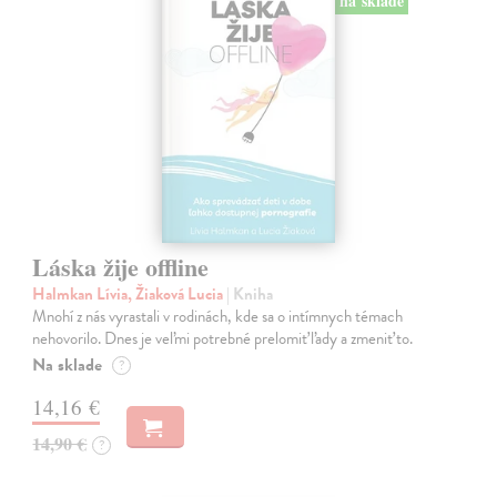
na sklade
Láska žije offline
Halmkan Lívia, Žiaková Lucia
| Kniha
Mnohí z nás vyrastali v rodinách, kde sa o intímnych témach
nehovorilo. Dnes je veľmi potrebné prelomiť ľady a zmeniť to.
Na sklade
?
14,16 €
14,90 €
?