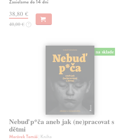
Zasielame do 14 dní
38,80 €
40,00 €
?
na sklade
Nebuď p*ča aneb jak (ne)pracovat s
dětmi
Morávek Tomáš
| Kniha