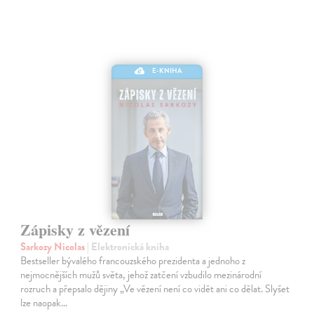
E-KNIHA
Zápisky z vězení
Sarkozy Nicolas
| Elektronická kniha
Bestseller bývalého francouzského prezidenta a jednoho z
nejmocnějších mužů světa, jehož zatčení vzbudilo mezinárodní
rozruch a přepsalo dějiny „Ve vězení není co vidět ani co dělat. Slyšet
lze naopak…