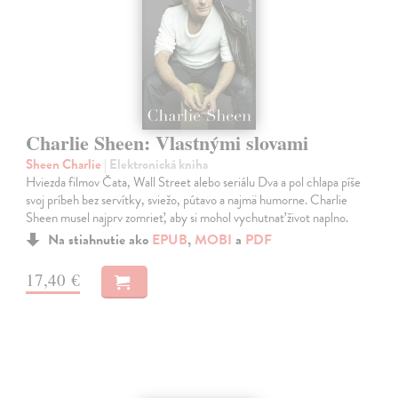
Charlie Sheen: Vlastnými slovami
Sheen Charlie
| Elektronická kniha
Hviezda filmov Čata, Wall Street alebo seriálu Dva a pol chlapa píše
svoj príbeh bez servítky, sviežo, pútavo a najmä humorne. Charlie
Sheen musel najprv zomrieť, aby si mohol vychutnať život naplno.
Na stiahnutie ako
EPUB
,
MOBI
a
PDF
17,40 €