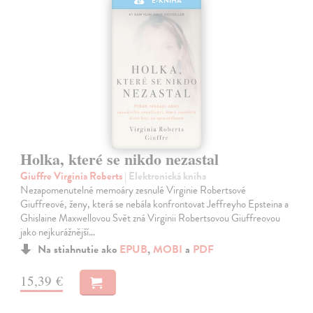
E-KNIHA
Holka, které se nikdo nezastal
Giuffre Virginia Roberts
| Elektronická kniha
Nezapomenutelné memoáry zesnulé Virginie Robertsové
Giuffreové, ženy, která se nebála konfrontovat Jeffreyho Epsteina a
Ghislaine Maxwellovou Svět zná Virginii Robertsovou Giuffreovou
jako nejkurážnější…
Na stiahnutie ako
EPUB
,
MOBI
a
PDF
15,39 €