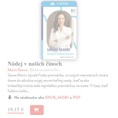
E-KNIHA
Nádej v našich činoch
Marin Sanna
| Elektronická kniha
Sanna Marin, bývalá fínska premiérka, vo svojich memoároch otvára
dvere do zákulisia svojej neuveriteľnej cesty, keď sa ako
tridsaťštyriročná stala najmladšou premiérkou na svete. V čase, keď
ľudstvo čelilo…
Na stiahnutie ako
EPUB
,
MOBI
a
PDF
19,15 €