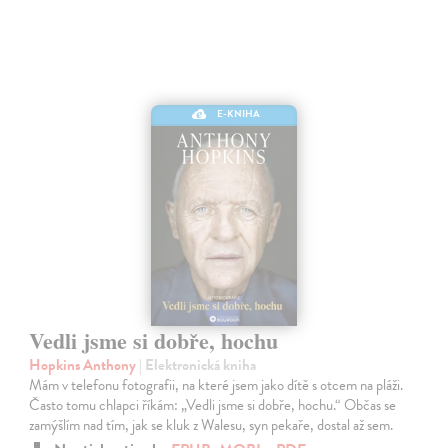
E-KNIHA
Vedli jsme si dobře, hochu
Hopkins Anthony
| Elektronická kniha
Mám v telefonu fotografii, na které jsem jako dítě s otcem na pláži.
Často tomu chlapci říkám: „Vedli jsme si dobře, hochu.“ Občas se
zamýšlím nad tím, jak se kluk z Walesu, syn pekaře, dostal až sem.