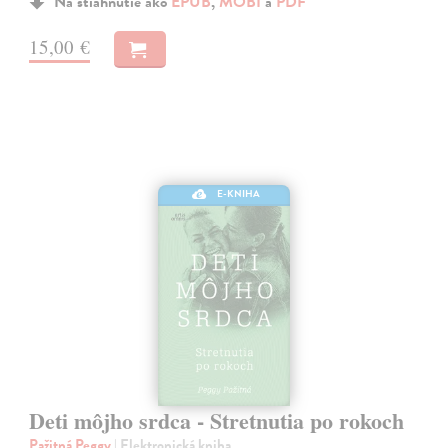
Na stiahnutie ako
EPUB
,
MOBI
a
PDF
15,00 €
E-KNIHA
Deti môjho srdca - Stretnutia po rokoch
Pažitná Peggy
| Elektronická kniha