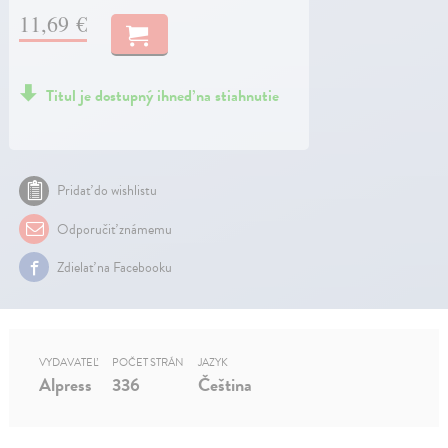
11,69 €
Titul je dostupný ihneď na stiahnutie
Pridať do wishlistu
Odporučiť známemu
Zdielať na Facebooku
VYDAVATEĽ
POČET STRÁN
JAZYK
Alpress
336
Čeština