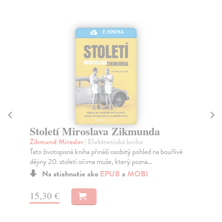
E-KNIHA
Století Miroslava Zikmunda
Ju
Zikmund Miroslav
| Elektronická kniha
Sm
Tato životopisná kniha přináší osobitý pohled na bouřlivé
V r
dějiny 20. století očima muže, který pozna...
dom
Na stiahnutie ako
EPUB
a
MOBI
15,30 €
10