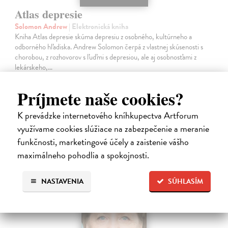
Atlas depresie
Solomon Andrew
| Elektronická kniha
Kniha Atlas depresie skúma depresiu z osobného, kultúrneho a
odborného hľadiska. Andrew Solomon čerpá z vlastnej skúsenosti s
chorobou, z rozhovorov s ľuďmi s depresiou, ale aj osobnosťami z
lekárskeho,…
Na stiahnutie ako
EPUB
,
MOBI
a
PDF
Príjmete naše cookies?
27,99 €
K prevádzke internetového kníhkupectva Artforum
využívame cookies slúžiace na zabezpečenie a meranie
funkčnosti, marketingové účely a zaistenie vášho
maximálneho pohodlia a spokojnosti.
E-KNIHA
NASTAVENIA
SÚHLASÍM