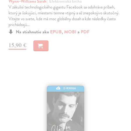
Wynn-Williams Sarah
| Elektronická kniha
V zákulisí technologického gigantu Facebook sa odohráva príbeh,
ktorý je šokujúci, miestami temne vtipný a až znepokojivo skutočný.
Vitajte vo svete, kde má moc globálny dosah a kde následky často
prichádzajú…
Na stiahnutie ako
EPUB
,
MOBI
a
PDF
15,90 €
E-KNIHA