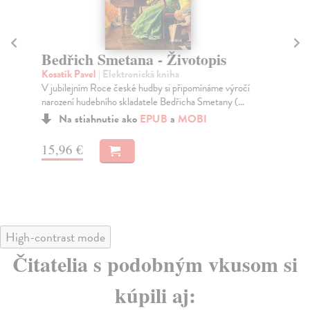
Bedřich Smetana - Životopis
S
Kosatík Pavel
| Elektronická kniha
Sc
V jubilejním Roce české hudby si připomínáme výročí
Sně
narození hudebního skladatele Bedřicha Smetany (...
inv
Na stiahnutie ako
EPUB
a
MOBI
15,96 €
19
High-contrast mode
Čitatelia s podobným vkusom si
kúpili aj: