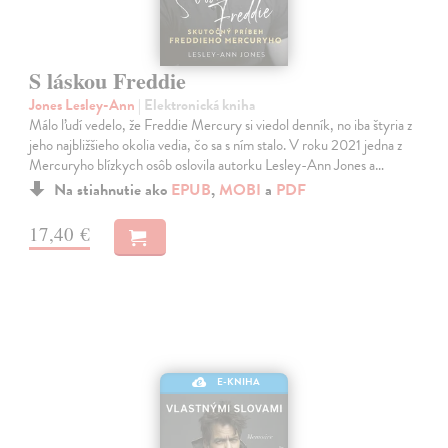
S láskou Freddie
Jones Lesley-Ann
| Elektronická kniha
Málo ľudí vedelo, že Freddie Mercury si viedol denník, no iba štyria z
jeho najbližšieho okolia vedia, čo sa s ním stalo. V roku 2021 jedna z
Mercuryho blízkych osôb oslovila autorku Lesley-Ann Jones a…
Na stiahnutie ako
EPUB
,
MOBI
a
PDF
17,40 €
E-KNIHA