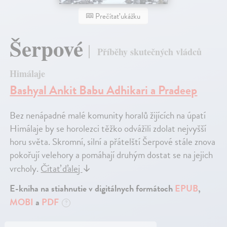
Prečítať ukážku
Šerpové
Příběhy skutečných vládců
Himálaje
Bashyal Ankit Babu Adhikari a Pradeep
Bez nenápadné malé komunity horalů žijících na úpatí
Himálaje by se horolezci těžko odvážili zdolat nejvyšší
horu světa. Skromní, silní a přátelští Šerpové stále znova
pokořují velehory a pomáhají druhým dostat se na jejich
vrcholy.
Čítať ďalej
↓
E-kniha na stiahnutie v digitálnych formátoch
EPUB
,
MOBI
a
PDF
?