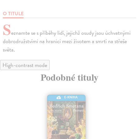
O TITULE
S
eznamte se s příběhy lidí, jejichž osudy jsou úchvatnými
dobrodružstvími na hranici mezi životem a smrtí na střeše
světa.
High-contrast mode
Podobné tituly
E-KNIHA