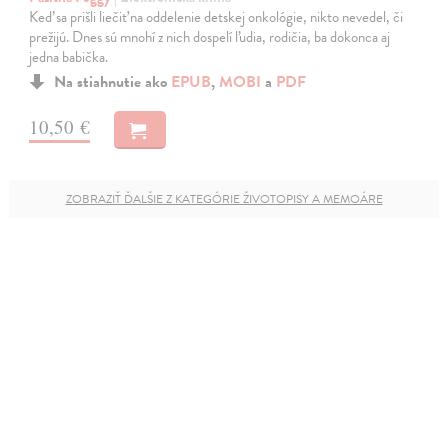
Keď sa prišli liečiť na oddelenie detskej onkológie, nikto nevedel, či
prežijú. Dnes sú mnohí z nich dospelí ľudia, rodičia, ba dokonca aj
jedna babička.
Na stiahnutie ako
EPUB
,
MOBI
a
PDF
10,50 €
ZOBRAZIŤ ĎALŠIE Z KATEGÓRIE ŽIVOTOPISY A MEMOÁRE