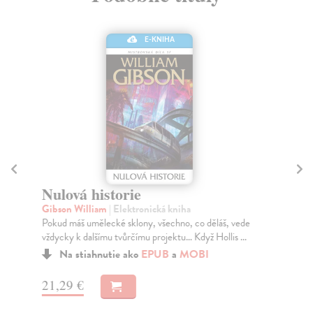
E-KNIHA
Nulová historie
V
Gibson William
| Elektronická kniha
Wil
Pokud máš umělecké sklony, všechno, co děláš, vede
Dru
vždycky k dalšímu tvůrčímu projektu… Když Hollis ...
pře
Na stiahnutie ako
EPUB
a
MOBI
21,29 €
18