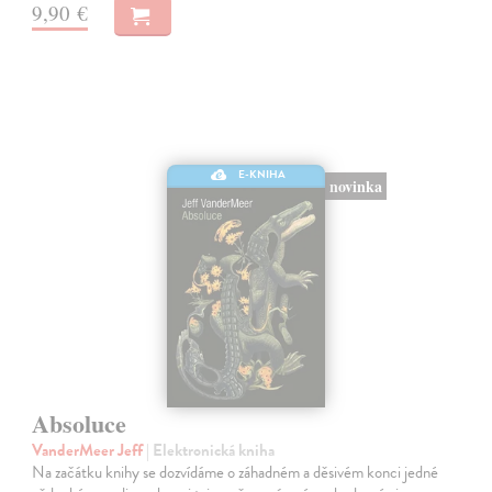
9,90 €
E-KNIHA
novinka
Absoluce
VanderMeer Jeff
| Elektronická kniha
Na začátku knihy se dozvídáme o záhadném a děsivém konci jedné