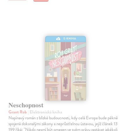
E-KNIHA
Neschopnost
Grant Rob
| Elektronická kniha
Napínavý román z blízké budoucnosti, kdy celá Evropa bude pěkně
spojená dokonalými zákony a neprůstřelnou ústavou, jejíž článek 13
199 říká: "Nikdo nesmí být omezen ve svém právu zastávat jakékoli