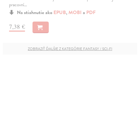
pracovní…
Na stiahnutie ako
EPUB
,
MOBI
a
PDF
7,38 €
ZOBRAZIŤ ĎALŠIE Z KATEGÓRIE FANTASY / SCI-FI