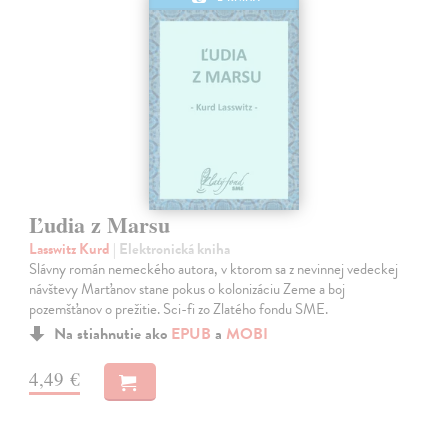
Ľudia z Marsu
Lasswitz Kurd
| Elektronická kniha
Slávny román nemeckého autora, v ktorom sa z nevinnej vedeckej
návštevy Marťanov stane pokus o kolonizáciu Zeme a boj
pozemšťanov o prežitie. Sci-fi zo Zlatého fondu SME.
Na stiahnutie ako
EPUB
a
MOBI
4,49 €