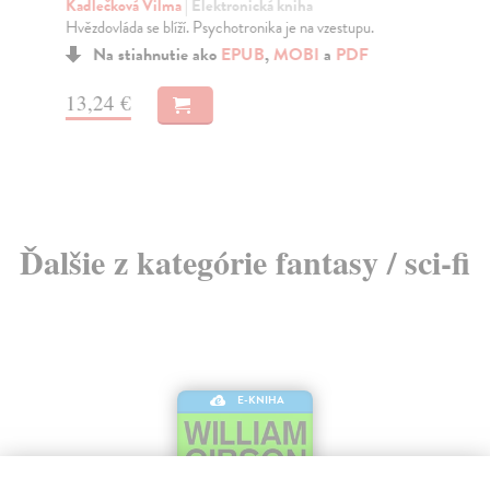
Kadlečková Vilma
| Elektronická kniha
Ka
Hvězdovláda se blíží. Psychotronika je na vzestupu.
Lid
tam
Na stiahnutie ako
EPUB
,
MOBI
a
PDF
13,24 €
8,
Ďalšie z kategórie fantasy / sci-fi
E-KNIHA