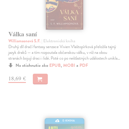
Válka saní
Williamsonová S.F.
| Elektronická kniha
Druhý díl dračí fantasy senzace Vivien Vlaštopírková přeložila tajný
jazyk draků — a tím rozpoutala občanskou válku, v níž na obou
stranách bojují draci i lidé. Poté co po nešťastných událostech unikla…
Na stiahnutie ako
EPUB
,
MOBI
a
PDF
18,69 €
E-KNIHA