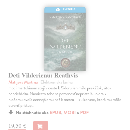
E-KNIHA
Deti Vilderienu: Reathvis
Matijová Martina
| Elektronická kniha
Hoci martulánom stojí v ceste k Sidoru len málo prekážok, útok
neprichádza. Namiesto toho sa pozornosť nepriateľa upiera k
niečomu oveľa cennejšiemu než k mestu – ku korune, ktorá mu môže
otvoriť prístup…
Na stiahnutie ako
EPUB
,
MOBI
a
PDF
19,50 €