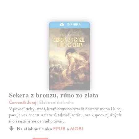
E-KNIHA
Sekera z bronzu, rúno zo zlata
Červenák Juraj
| Elektronická kniha
V povodí rieky Istros, ktorá omnoho neskôr dostane meno Dunaj,
panuje vek bronzu a zlata. A taktiež jantáru, pre kupcov z južných
morí nesmierne cenného tovaru.
Na stiahnutie ako
EPUB
a
MOBI