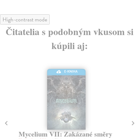
High-contrast mode
Čitatelia s podobným vkusom si
kúpili aj:
E-KNIHA
Mycelium VII: Zakázané směry
M