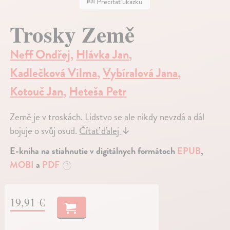
Prečítať ukážku
Trosky Země
Neff Ondřej
,
Hlávka Jan
,
Kadlečková Vilma
,
Vybíralová Jana
,
Kotouč Jan
,
Heteša Petr
Země je v troskách. Lidstvo se ale nikdy nevzdá a dál
bojuje o svůj osud.
Čítať ďalej
↓
E-kniha na stiahnutie v digitálnych formátoch
EPUB
,
MOBI
a
PDF
?
19,91 €