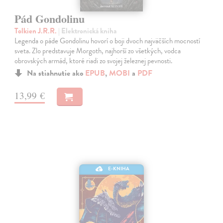
Pád Gondolinu
Tolkien J.R.R.
| Elektronická kniha
Legenda o páde Gondolinu hovorí o boji dvoch najväčších mocností
sveta. Zlo predstavuje Morgoth, najhorší zo všetkých, vodca
obrovských armád, ktoré riadi zo svojej železnej pevnosti.
Na stiahnutie ako
EPUB
,
MOBI
a
PDF
13,99 €
E-KNIHA