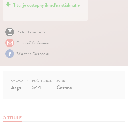
Titul je dostupný ihneď na stiahnutie
Pridať do wishlistu
Odporučiť známemu
Zdielať na Facebooku
VYDAVATEĽ
POČET STRÁN
JAZYK
Argo
544
Čeština
O TITULE