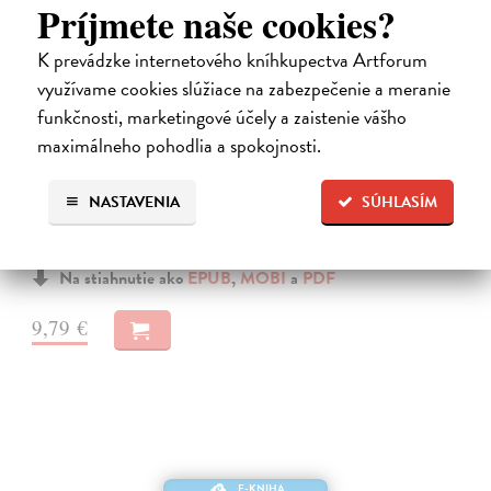
Príjmete naše cookies?
K prevádzke internetového kníhkupectva Artforum
využívame cookies slúžiace na zabezpečenie a meranie
funkčnosti, marketingové účely a zaistenie vášho
maximálneho pohodlia a spokojnosti.
Neuromant
Gibson William
| Elektronická kniha
NASTAVENIA
SÚHLASÍM
Základné dielo kyberpunku, klasika sci-fi a jedna z najsilnejších vízií
budúcnosti Matrix je svet vo svete, globálny konsenzus, prelud,
vyjadrenie každého jedného dátového bajtu v kyberpriestore. Henry…
Na stiahnutie ako
EPUB
,
MOBI
a
PDF
9,79 €
E-KNIHA