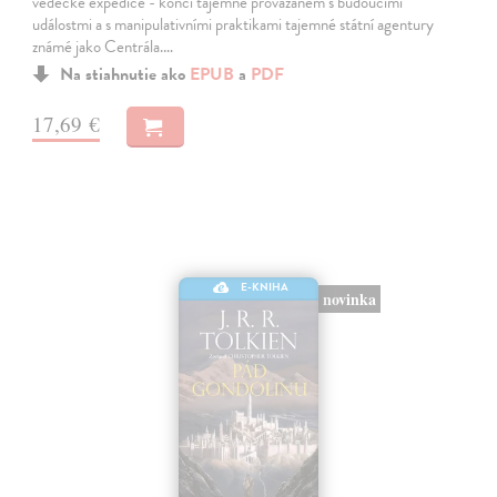
vědecké expedice - konci tajemně provázaném s budoucími
událostmi a s manipulativními praktikami tajemné státní agentury
známé jako Centrála.…
Na stiahnutie ako
EPUB
a
PDF
17,69 €
E-KNIHA
novinka