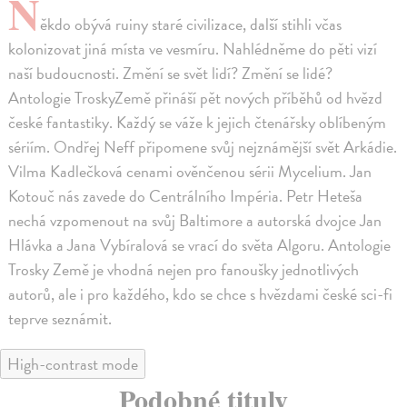
N
ěkdo obývá ruiny staré civilizace, další stihli včas
kolonizovat jiná místa ve vesmíru. Nahlédněme do pěti vizí
naší budoucnosti. Změní se svět lidí? Změní se lidé?
Antologie TroskyZemě přináší pět nových příběhů od hvězd
české fantastiky. Každý se váže k jejich čtenářsky oblíbeným
sériím. Ondřej Neff připomene svůj nejznámější svět Arkádie.
Vilma Kadlečková cenami ověnčenou sérii Mycelium. Jan
Kotouč nás zavede do Centrálního Impéria. Petr Heteša
nechá vzpomenout na svůj Baltimore a autorská dvojce Jan
Hlávka a Jana Vybíralová se vrací do světa Algoru. Antologie
Trosky Země je vhodná nejen pro fanoušky jednotlivých
autorů, ale i pro každého, kdo se chce s hvězdami české sci-fi
teprve seznámit.
High-contrast mode
Podobné tituly