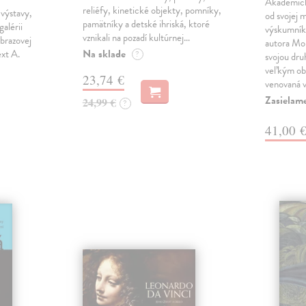
Akademický
reliéfy, kinetické objekty, pomníky,
výstavy,
od svojej 
pamätníky a detské ihriská, ktoré
galérii
výskumník 
vznikali na pozadí kultúrnej…
brazovej
autora Mon
Na sklade
ext A.
?
svojou dru
veľkým ob
23,74 €
venovaná 
Zasielam
24,99 €
?
41,00 