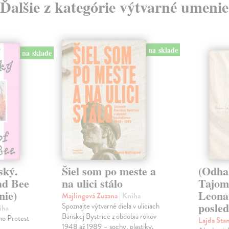
Ďalšie z kategórie výtvarné umenie
na sklade
na sklade
ský.
Šiel som po meste a
(Odha
ad Bee
na ulici stálo
Tajom
nie)
Leona
Majlingová Zuzana
| Kniha
posled
Spoznajte výtvarné diela v uliciach
iha
Banskej Bystrice z obdobia rokov
ho Protest
Lajda Sta
1948 až 1989 – sochy, plastiky,