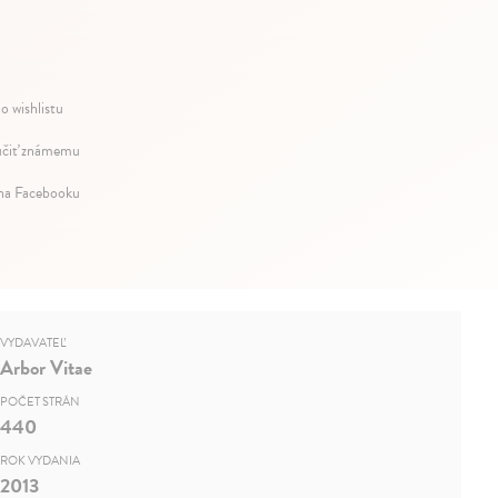
o wishlistu
čiť známemu
 na Facebooku
VYDAVATEĽ
Arbor Vitae
POČET STRÁN
440
ROK VYDANIA
2013