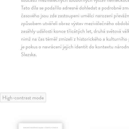
Tato díla se podařilo adresně dohledat a podrobně zma
časového jsou zde zastoupeni umělci narození převáž
způsobem utvářeli obraz výstav meziválečného obdob
zasáhly události konce třicátých let, druhá světová vá
nimž na čas téměř zmizeli z historického a kulturníh
je pokus o navrácení jejich identit do kontextu náro
Slezska.
High-contrast mode