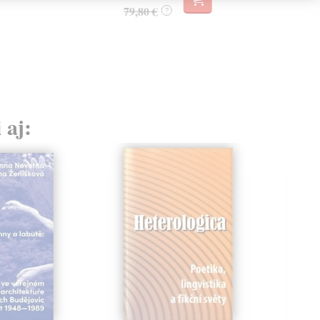
79,80 €
?
 aj: