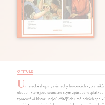
O TITULE
U
mělecké skupiny německy hovořících výtvarníků
období, které jsou současně svým způsobem splátko
zpracovává historii nejdůležitějších uměleckých spolků
součástí meziválečných souborných výstav německoče