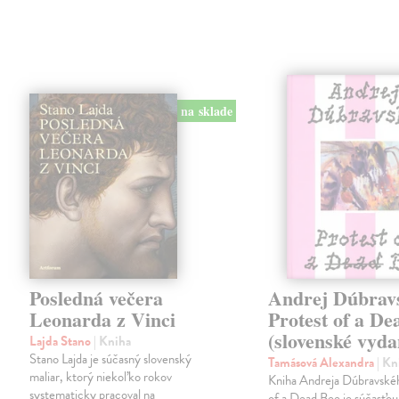
na sklade
Posledná večera
Andrej Dúbrav
Leonarda z Vinci
Protest of a De
(slovenské vyda
Lajda Stano
| Kniha
Stano Lajda je súčasný slovenský
Tamásová Alexandra
| Kn
maliar, ktorý niekoľko rokov
Kniha Andreja Dúbravské
systematicky pracoval na
of a Dead Bee je súčasťou