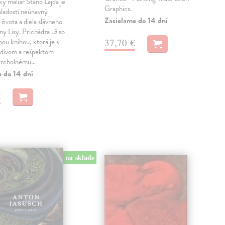
 maliar Stano Lajda je
Graphics.
mladosti neúnavný
Zasielame do 14 dní
života a diela slávneho
y Lisy. Prichádza už so
37,70 €
hou knihou, ktorá je s
divom a rešpektom
vrcholnému…
e do 14 dní
€
na sklade