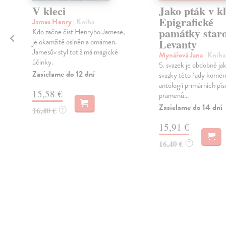
V kleci
Jako pták v kl
Epigrafické
James Henry
| Kniha
památky star
Kdo začne číst Henryho Jamese,
Levanty
je okamžitě oslněn a omámen.
Jamesův styl totiž má magické
Mynářová Jana
| Kniha
účinky.
5. svazek je obdobně jak
Zasielame do 12 dní
svazky této řady kome
antologií primárních p
15,58 €
pramenů...
Zasielame do 14 dní
16,40 €
?
15,91 €
16,40 €
?