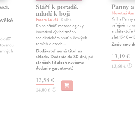
eci.
Stáří k poradě,
Panny a
mladí k boji
Novotná An
ověké
Kniha Panny a
Fasora Lukáš
| Kniha
veřejném pros
Kniha přináší metodologicky
architektuře
inovativní výklad změn v
z let 1948—19
socialistickém hnutí v českých
o další
zemích v letech ...
Zasielame d
ntovanou
Dodávateľ nemá titul na
ísemných
13,19 €
sklade. Dodanie do 30 dní, pri
starších tituloch nevieme
13,60 €
?
dodanie garantovať.
13,58 €
14,00 €
?