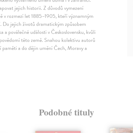
povat jejich historii. Z důvodů vymezení
ně v rozmezí let 1885–1905, kteří významným
í. Do jejich životů dramatickým způsobem
lka a poválečné události v Československu, kvůli
o povědomí této země. Snahou kolektivu autorů
dní paměti a do dějin umění Čech, Moravy a
Podobné tituly