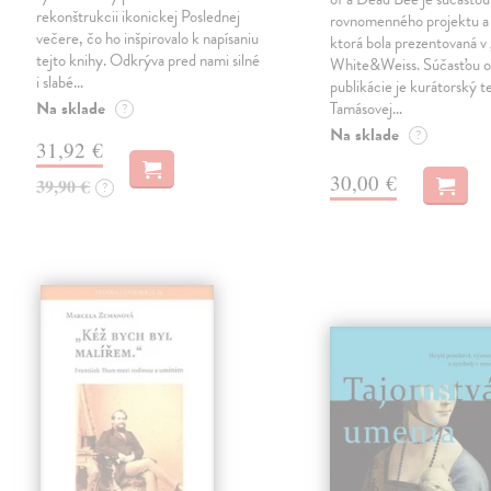
rekonštrukcii ikonickej Poslednej
rovnomenného projektu a 
večere, čo ho inšpirovalo k napísaniu
ktorá bola prezentovaná v 
tejto knihy. Odkrýva pred nami silné
White&Weiss. Súčasťou o
i slabé…
publikácie je kurátorský t
Na sklade
Tamásovej…
?
Na sklade
?
31,92 €
30,00 €
39,90 €
?