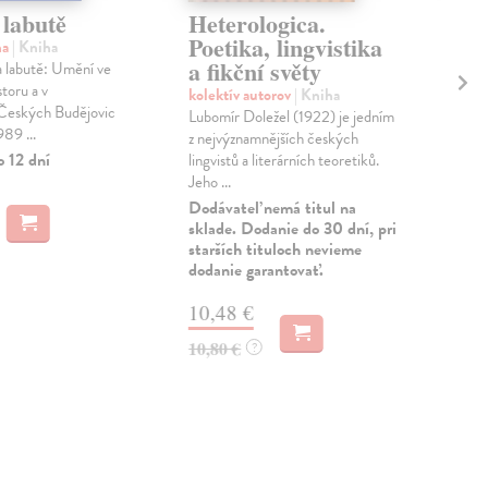
 labutě
Heterologica.
Le
Poetika, lingvistika
Yp
na
| Kniha
a fikční světy
 labutě: Umění ve
kol
toru a v
Vše
kolektív autorov
| Kniha
 Českých Budějovic
zalo
Lubomír Doležel (1922) je jedním
89 ...
J. 
z nejvýznamnějších českých
všet
o 12 dní
lingvistů a literárních teoretiků.
Jeho ...
Dod
skl
Dodávateľ nemá titul na
sta
sklade. Dodanie do 30 dní, pri
dod
starších tituloch nevieme
dodanie garantovať.
29
10,48 €
30,
10,80 €
?