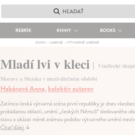
REBRÍK
KNIHY
BOOKS
KNIHY
-
UMENIE
-
VÝTVARNÉ UMENIE
Mladí lvi v kleci
Umělecké skupi
Moravy a Slezska v meziválečném období
Habánová Anna
,
kolektív autorov
Zatímco česká výtvarná scéna první republiky je dnes všeobe
probádanou oblastí, umění „českých Němců“ sledovaného obd
stavu a ukázat méně známou podobu výtvarného umění meziváleč
Čítať ďalej
↓