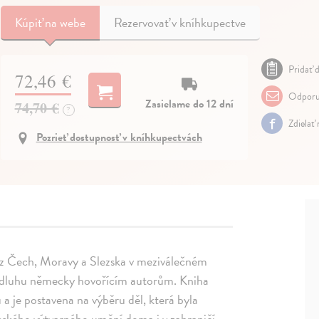
Kúpiť
na webe
Rezervovať v kníhkupectve
Pridať d
72,46 €
Odporu
Zasielame do 12 dní
74,70 €
?
Zdielať
Pozrieť dostupnosť v kníhkupectvách
 z Čech, Moravy a Slezska v meziválečném
u dluhu německy hovořícím autorům. Kniha
 a je postavena na výběru děl, která byla
ského výtvarného umění doma i v zahraničí.