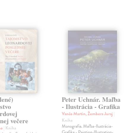
lené)
Peter Uchnár. Maľba
stvo
- Ilustrácia - Grafika
rdovej
Vančo Martin, Žembera Juraj
|
nej večere
Kniha
Monografia. Maľba-Ilustrácia-
no
| Kniha
Grafika - Painting-Illustration-