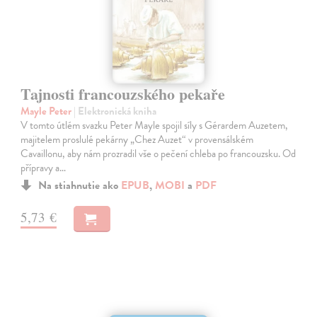
Tajnosti francouzského pekaře
Mayle Peter
| Elektronická kniha
V tomto útlém svazku Peter Mayle spojil síly s Gérardem Auzetem,
majitelem proslulé pekárny „Chez Auzet“ v provensálském
Cavaillonu, aby nám prozradil vše o pečení chleba po francouzsku. Od
přípravy a…
Na stiahnutie ako
EPUB
,
MOBI
a
PDF
5,73 €