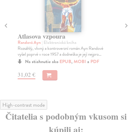
Atlasova vzpoura
H
Randová Ayn
| Elektronická kniha
Du
Rozsáhlý, vlivný a kontroverzní román Ayn Randové
Výp
vyšel poprvé v roce 1957 a dodneška je její nejpro...
Ale
Na stiahnutie ako
EPUB
,
MOBI
a
PDF
31,02 €
49
High-contrast mode
Čitatelia s podobným vkusom si
kúpili aj: