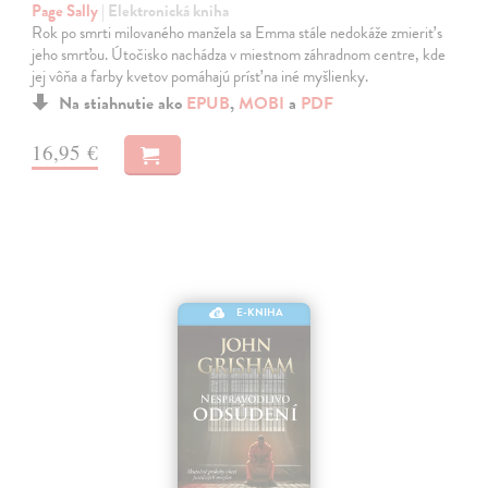
Page Sally
| Elektronická kniha
Rok po smrti milovaného manžela sa Emma stále nedokáže zmieriť s
jeho smrťou. Útočisko nachádza v miestnom záhradnom centre, kde
jej vôňa a farby kvetov pomáhajú prísť na iné myšlienky.
Na stiahnutie ako
EPUB
,
MOBI
a
PDF
16,95 €
E-KNIHA