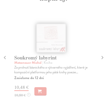
Soukromý labyrint
L
Matzenauer Michal
| Kniha
Kol
Za prolnutí básnického a výtvarného vyjádření, které je
„Hý
kompoziční platformou jeho páté knihy poezie...
nej
Zasielame do 12 dní
Za
10,48 €
16
10,80 €
16
?