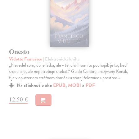
Onesto
Vidotto Francesco
| Elektronická kniha
„Nevedel som, čo je láska, ale v tej chvíli som to pochopil: je to, keď
srdce bije, ale nepotrebuje utekať.“ Guido Contin, prezývaný Koňak,
žije v opustenom strážnom domčeku starej železnice uprostred…
Na stiahnutie ako
EPUB
,
MOBI
a
PDF
12,50 €