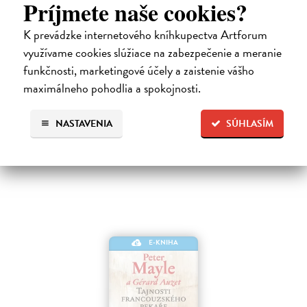
Príjmete naše cookies?
Město a jeho nejisté zdi
K prevádzke internetového kníhkupectva Artforum
Murakami Haruki
| Elektronická kniha
využívame cookies slúžiace na zabezpečenie a meranie
Město a jeho nejisté zdi – dlouho očekávaný román Harukiho
Murakamiho volně navazuje na autorovu starší novelu z roku 1980 a
funkčnosti, marketingové účely a zaistenie vášho
tematicky se prolíná s jeho kultovním dílem Konec světa & Hard-
maximálneho pohodlia a spokojnosti.
boiled Wonderland.…
Na stiahnutie ako
EPUB
a
MOBI
NASTAVENIA
SÚHLASÍM
24,84 €
E-KNIHA