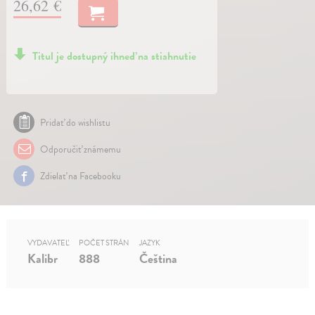
26,62 €
Titul je dostupný ihneď na stiahnutie
Pridať do wishlistu
Odporučiť známemu
Zdielať na Facebooku
VYDAVATEĽ
POČET STRÁN
JAZYK
Kalibr
888
Čeština