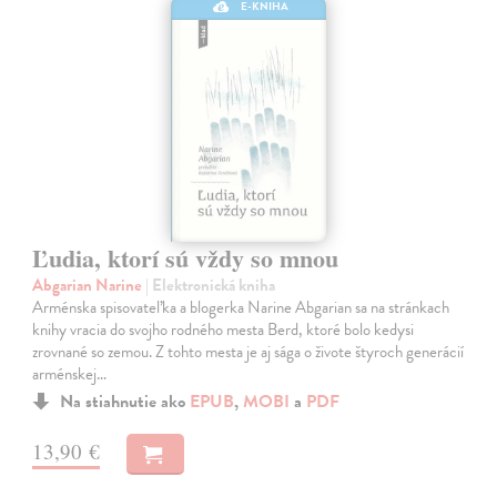
E-KNIHA
Ľudia, ktorí sú vždy so mnou
Abgarian Narine
| Elektronická kniha
Arménska spisovateľka a blogerka Narine Abgarian sa na stránkach
knihy vracia do svojho rodného mesta Berd, ktoré bolo kedysi
zrovnané so zemou. Z tohto mesta je aj sága o živote štyroch generácií
arménskej…
Na stiahnutie ako
EPUB
,
MOBI
a
PDF
13,90 €