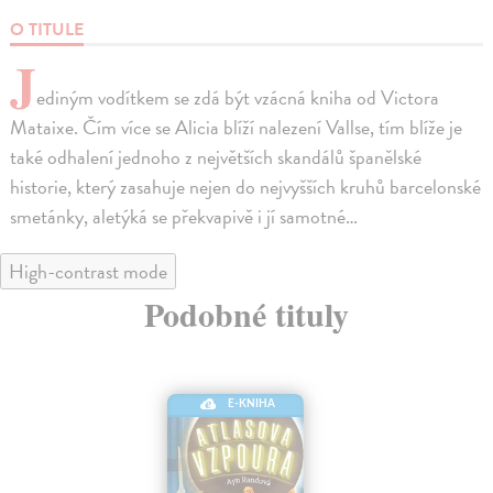
O TITULE
J
ediným vodítkem se zdá být vzácná kniha od Victora
Mataixe. Čím více se Alicia blíží nalezení Vallse, tím blíže je
také odhalení jednoho z největších skandálů španělské
historie, který zasahuje nejen do nejvyšších kruhů barcelonské
smetánky, aletýká se překvapivě i jí samotné…
High-contrast mode
Podobné tituly
E-KNIHA