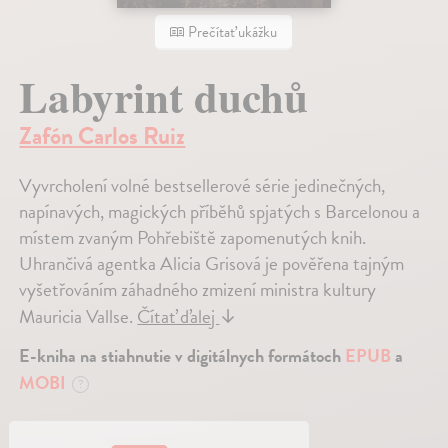
Prečítať ukážku
Labyrint duchů
Zafón Carlos Ruiz
Vyvrcholení volné bestsellerové série jedinečných,
napínavých, magických příběhů spjatých s Barcelonou a
místem zvaným Pohřebiště zapomenutých knih.
Uhrančivá agentka Alicia Grisová je pověřena tajným
vyšetřováním záhadného zmizení ministra kultury
Mauricia Vallse.
Čítať ďalej
↓
E-kniha na stiahnutie v digitálnych formátoch
EPUB
a
MOBI
?