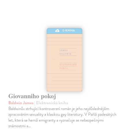
E-KNIHA
Giovanniho pokoj
Baldwin James
| Elektronická kniha
Baldwinův strhující kontroverzní román je jeho nejdůslednějším
zpracováním sexuality a klasikou gay literatury. V Paříži padesátých
let, která se hemží emigranty a vyznačuje se nebezpečnými
známostmi a…