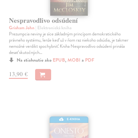
Nespravodlivo odsúdení
Grisham John
| Elektronická kniha
Prezumpcia neviny je síce základným princípom demokratického
právneho systému, lenže keď už v ňom raz niekoho odsúdia, je takmer
nemožné verdikt spochybniť. Kniha Nespravodlivo odsúdení prináša
desať skutočných…
Na stiahnutie ako
EPUB
,
MOBI
a
PDF
13,90 €
E-KNIHA