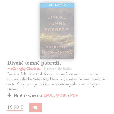
E-KNIHA
Divoké temné pobrežie
McConaghy Charlotte
| Elektronická kniha
Dominic Salt a jeho tri deti sú správcami Shearwateru – malého
ostrova neďaleko Antarktídy, ktorý ukrýva najväčšiu banku semien na
svete. Kedysi pulzujúce výskumné centrum je dnes pre stúpajúcu
hladinu…
Na stiahnutie ako
EPUB
,
MOBI
a
PDF
16,90 €