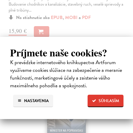
Budovanie chodníkov a kanalizácie, stavebný ruch, veselé sprievody a
plné tribúny…
Na stiahnutie ako
EPUB
,
MOBI
a
PDF
15,90 €
Príjmete naše cookies?
K prevádzke internetového kníhkupectva Artforum
využívame cookies slúžiace na zabezpečenie a meranie
E-KNIHA
funkčnosti, marketingové účely a zaistenie vášho
maximálneho pohodlia a spokojnosti.
NASTAVENIA
SÚHLASÍM