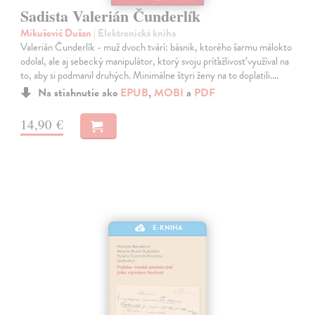
Sadista Valerián Čunderlík
Mikušovič Dušan
| Elektronická kniha
Valerián Čunderlík - muž dvoch tvárí: básnik, ktorého šarmu málokto
odolal, ale aj sebecký manipulátor, ktorý svoju príťažlivosť využíval na
to, aby si podmanil druhých. Minimálne štyri ženy na to doplatili.…
Na stiahnutie ako
EPUB
,
MOBI
a
PDF
14,90 €
E-KNIHA