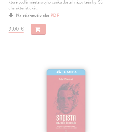
ktoré podľa miesta svojho vzniku dostali názov tešínky. Sú
charakteristické…
Na stiahnutie ako
PDF
3,00 €
E-KNIHA