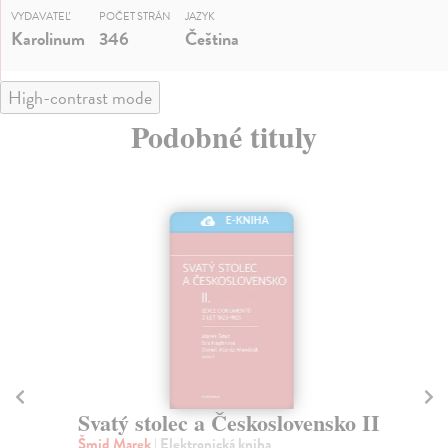
VYDAVATEĽ
POČET STRÁN
JAZYK
Karolinum
346
Čeština
High-contrast mode
Podobné tituly
E-KNIHA
Svatý stolec a Československo II
A
Šmid Marek
| Elektronická kniha
Ric