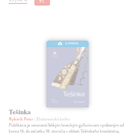
E-KNIHA
Tešínka
Rybárik Peter
| Elektronická kniha
Publikácia je venovaná ľahkým loveckým guľovniciam vyrábaným od
konca 16. do začiatku 18. storočia v oblasti Tešínskeho kniežatstva,