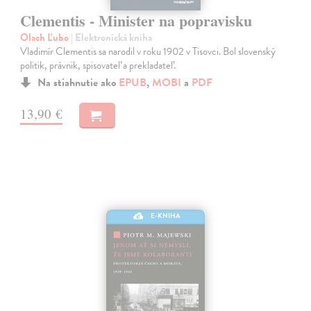
Clementis - Minister na popravisku
Olach Ľubo
| Elektronická kniha
Vladimír Clementis sa narodil v roku 1902 v Tisovci. Bol slovenský
politik, právnik, spisovateľ a prekladateľ.
Na stiahnutie ako
EPUB
,
MOBI
a
PDF
13,90 €
E-KNIHA