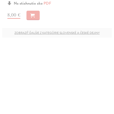
Na stiahnutie ako
PDF
8,00 €
ZOBRAZIŤ ĎALŠIE Z KATEGÓRIE SLOVENSKÉ A ČESKÉ DEJINY