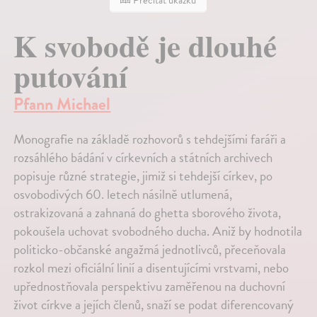
Prečítať ukážku
K svobodě je dlouhé
putování
Pfann Michael
Monografie na základě rozhovorů s tehdejšími faráři a
rozsáhlého bádání v církevních a státních archivech
popisuje různé strategie, jimiž si tehdejší církev, po
osvobodivých 60. letech násilně utlumená,
ostrakizovaná a zahnaná do ghetta sborového života,
pokoušela uchovat svobodného ducha. Aniž by hodnotila
politicko-občanské angažmá jednotlivců, přeceňovala
rozkol mezi oficiální linií a disentujícími vrstvami, nebo
upřednostňovala perspektivu zaměřenou na duchovní
život církve a jejích členů, snaží se podat diferencovaný