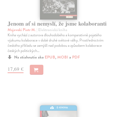
Jenom ať si nemyslí, že jsme kolaboranti
Majewski Piotr M.
| Elektronická kniha
Kniha vychází z autorova dlouhodobého a komparativně pojatého
výzkumu kolaborace v době druhé světové války. Prostřednictvím
českého příkladu se zamýšlí nad podobou a způsobem kolaborace
českých politických…
Na stiahnutie ako
EPUB
,
MOBI
a
PDF
17,69 €
E-KNIHA