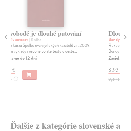
Dlouhé ucho
M
ř
Bondy Egon
| Kniha
Rukopis, resp. autorské korektury této vůbec poslední
Oli
Bondyho prózy (1997), byly po dvacet let považ...
Jih
osm
Zasielame do 12 dní
kult
8,93 €
Za
9,40 €
?
9,
9,
Ďalšie z kategórie slovenské a