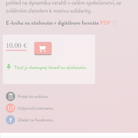
pohled na dynamiku vztahů v celém společenství, se
zvláštním zřetelem k motivu solidarity.
E-kniha na stiahnutie v digitálnom formáte
PDF
?
10,00 €
Titul je dostupný ihneď na stiahnutie
Pridať do wishlistu
Odporučiť známemu
Zdielať na Facebooku