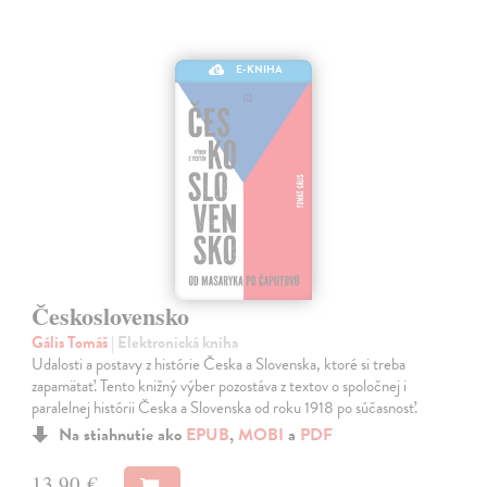
E-KNIHA
Československo
Gális Tomáš
| Elektronická kniha
Udalosti a postavy z histórie Česka a Slovenska, ktoré si treba
zapamätať. Tento knižný výber pozostáva z textov o spoločnej i
paralelnej histórii Česka a Slovenska od roku 1918 po súčasnosť.
Na stiahnutie ako
EPUB
,
MOBI
a
PDF
13,90 €