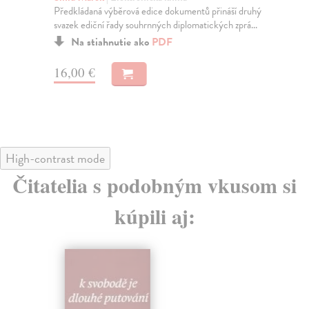
Předkládaná výběrová edice dokumentů přináší druhý
Čes
svazek ediční řady souhrnných diplomatických zprá...
Kar
Na stiahnutie ako
PDF
16,00 €
9,
High-contrast mode
Čitatelia s podobným vkusom si
kúpili aj: