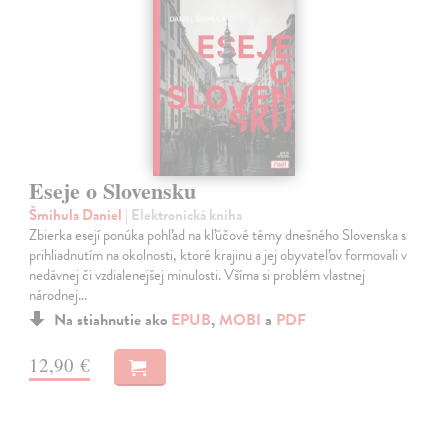
Eseje o Slovensku
Šmihula Daniel
| Elektronická kniha
Zbierka esejí ponúka pohľad na kľúčové témy dnešného Slovenska s
prihliadnutím na okolnosti, ktoré krajinu a jej obyvateľov formovali v
nedávnej či vzdialenejšej minulosti. Všíma si problém vlastnej
národnej…
Na stiahnutie ako
EPUB
,
MOBI
a
PDF
12,90 €