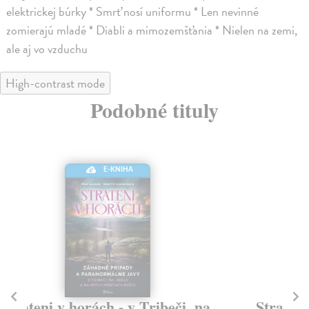
elektrickej búrky * Smrť nosí uniformu * Len nevinné
zomierajú mladé * Diabli a mimozemšťania * Nielen na zemi,
ale aj vo vzduchu
High-contrast mode
Podobné tituly
E-KNIHA
Stratené dcéry
H