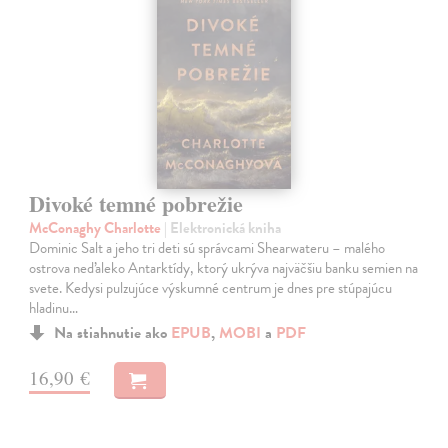
Divoké temné pobrežie
McConaghy Charlotte
| Elektronická kniha
Dominic Salt a jeho tri deti sú správcami Shearwateru – malého
ostrova neďaleko Antarktídy, ktorý ukrýva najväčšiu banku semien na
svete. Kedysi pulzujúce výskumné centrum je dnes pre stúpajúcu
hladinu…
Na stiahnutie ako
EPUB
,
MOBI
a
PDF
16,90 €