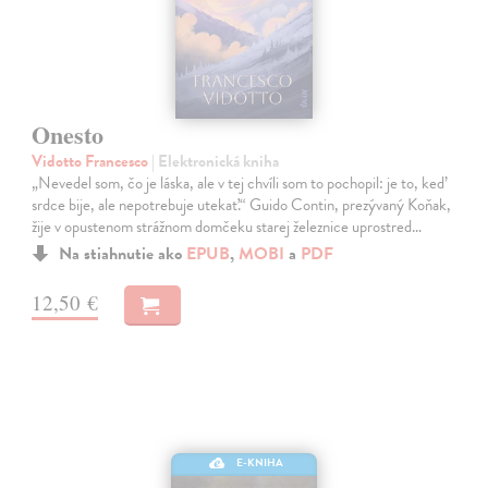
Onesto
Vidotto Francesco
| Elektronická kniha
„Nevedel som, čo je láska, ale v tej chvíli som to pochopil: je to, keď
srdce bije, ale nepotrebuje utekať.“ Guido Contin, prezývaný Koňak,
žije v opustenom strážnom domčeku starej železnice uprostred…
Na stiahnutie ako
EPUB
,
MOBI
a
PDF
12,50 €
E-KNIHA