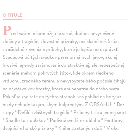
O TITULE
P
red vašimi očami ožijú bizarné, dodnes nevyriešené
zločiny a tragédie, zlovestné prízraky, nečakané nešťastia,
strašidelné zjavenia a príbehy, ktoré je lepšie nerozprávať.
Svedectvá očitých svedkov paranormálnych javov, ako aj
hrozivé legendy zarámované do atraktívnej, ale nebezpečnej
scenérie snehom pokrytých štítov, kde okrem riedkeho
vzduchu, zradného terénu a nevyspytateľného počasia číhajú
na návštevníkov hrozby, ktoré ani nepatria do nášho sveta.
Pokiaľ sa začítate do týchto stránok, váš pohľad na hory už
nikdy nebude takým, akým bolpredtým. Z OBSAHU: * Bez
stopy * Defilé zvláštnych tragédií * Príbehy tisíc a jednej smrti
* Spadlo to z oblakov * Podivné svetlá na oblohe * Fantómy,
dvojníci a horské prízraky * Kniha stratených duší * V oku