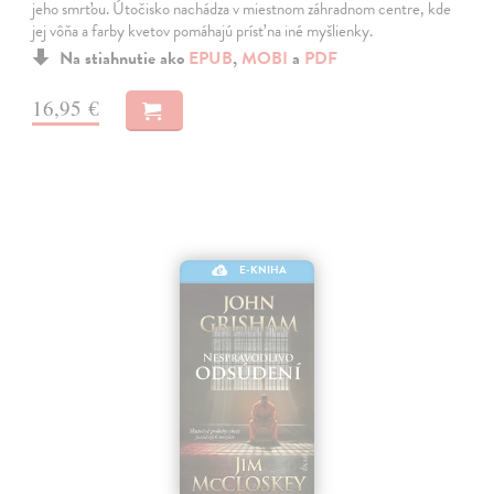
jeho smrťou. Útočisko nachádza v miestnom záhradnom centre, kde
jej vôňa a farby kvetov pomáhajú prísť na iné myšlienky.
Na stiahnutie ako
EPUB
,
MOBI
a
PDF
16,95 €
E-KNIHA