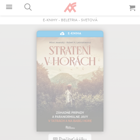
E-KNIHY
-
BELETRIA
-
SVETOVÁ
E-KNIHA
Prečítať ukážku