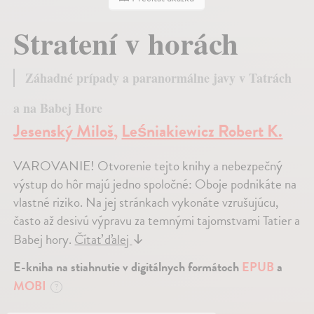
Stratení v horách
Záhadné prípady a paranormálne javy v Tatrách
a na Babej Hore
Jesenský Miloš
,
Leśniakiewicz Robert K.
VAROVANIE! Otvorenie tejto knihy a nebezpečný
výstup do hôr majú jedno spoločné: Oboje podnikáte na
vlastné riziko. Na jej stránkach vykonáte vzrušujúcu,
často až desivú výpravu za temnými tajomstvami Tatier a
Babej hory.
Čítať ďalej
↓
E-kniha na stiahnutie v digitálnych formátoch
EPUB
a
MOBI
?