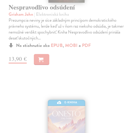
Nespravodlivo odsúdení
Grisham John
| Elektronická kniha
Prezumpcia neviny je síce základným princípom demokratického
právneho systému, lenže keď už v ňom raz niekoho odsúdia, je takmer
nemožné verdikt spochybniť. Kniha Nespravodlivo odsúdení prináša
desať skutočných…
Na stiahnutie ako
EPUB
,
MOBI
a
PDF
13,90 €
E-KNIHA