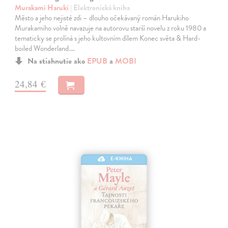
Murakami Haruki
| Elektronická kniha
Město a jeho nejisté zdi – dlouho očekávaný román Harukiho
Murakamiho volně navazuje na autorovu starší novelu z roku 1980 a
tematicky se prolíná s jeho kultovním dílem Konec světa & Hard-
boiled Wonderland.…
Na stiahnutie ako
EPUB
a
MOBI
24,84 €
E-KNIHA