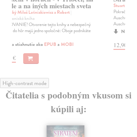
Stuart Anna
| Elektronická kniha
Ma
Pokračovanie bestsellerového románu Narodené v
Str
Auschwitzi V roku 1945 prekročila Ester brány
ada
Auschwi...
Na stiahnutie ako
EPUB
,
MOBI
a
PDF
10
12,90 €
High-contrast mode
Čitatelia s podobným vkusom si
kúpili aj:
E-KNIHA