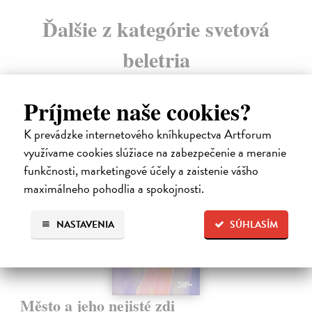
Ďalšie z kategórie svetová
beletria
Príjmete naše cookies?
K prevádzke internetového kníhkupectva Artforum
E-KNIHA
využívame cookies slúžiace na zabezpečenie a meranie
novinka
funkčnosti, marketingové účely a zaistenie vášho
maximálneho pohodlia a spokojnosti.
NASTAVENIA
SÚHLASÍM
Město a jeho nejisté zdi