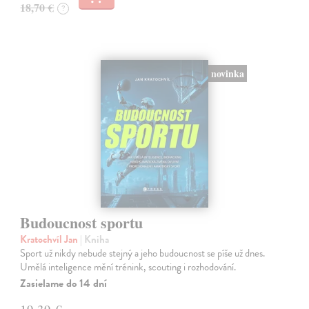
18,70 €
?
novinka
Budoucnost sportu
Kratochvíl Jan
| Kniha
Sport už nikdy nebude stejný a jeho budoucnost se píše už dnes.
Umělá inteligence mění trénink, scouting i rozhodování.
Zasielame do 14 dní