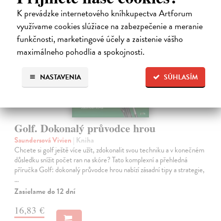
K prevádzke internetového kníhkupectva Artforum
novinka
využívame cookies slúžiace na zabezpečenie a meranie
funkčnosti, marketingové účely a zaistenie vášho
maximálneho pohodlia a spokojnosti.
NASTAVENIA
SÚHLASÍM
Golf. Dokonalý průvodce hrou
Saundersová Vivien
| Kniha
Chcete si golf ještě více užít, zdokonalit svou techniku a v konečném
důsledku snížit počet ran na skóre? Tato komplexní a přehledná
příručka Golf: dokonalý průvodce hrou nabízí zásadní tipy a strategie,
…
Zasielame do 12 dní
16,83 €