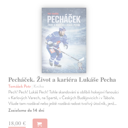
Pecháček. Život a kariéra Lukáše Pecha
Tomášek Petr
| Kniha
Pech! Pech! Lukáš Pech! Tohle skandování si oblíbili hokejoví fanoušci
v Karlových Varech, na Spartě, v Českých Budějovicích i v Táboře.
Všude tam rozdával nebo ještě rozdává radost tvořivý útočník, jenž…
Zasielame do 14 dní
18,00 €