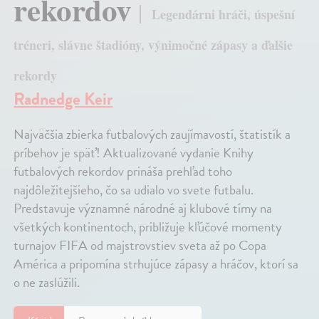
rekordov
Legendárni hráči, úspešní
tréneri, slávne štadióny, výnimočné zápasy a ďalšie
rekordy
Radnedge Keir
Najväčšia zbierka futbalových zaujímavostí, štatistík a
príbehov je späť! Aktualizované vydanie Knihy
futbalových rekordov prináša prehľad toho
najdôležitejšieho, čo sa udialo vo svete futbalu.
Predstavuje významné národné aj klubové tímy na
všetkých kontinentoch, približuje kľúčové momenty
turnajov FIFA od majstrovstiev sveta až po Copa
América a pripomína strhujúce zápasy a hráčov, ktorí sa
o ne zaslúžili.