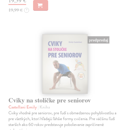
19,39 €
19,99 €
?
predpredaj
Cviky na stoličke pre seniorov
Castellani Emily
| Kniha
Cviky vhodné pre seniorov, pre ľudí s obmedzenou pohyblivosťou a
pre všetkých, ktorí hľadajú ľahšie formy cvičenia. Pre väčšinu ľudí
starších ako 60 rokov predstavuje pobolievanie zapríčinené