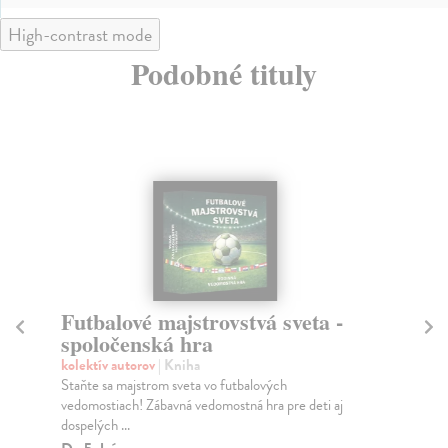
High-contrast mode
Podobné tituly
Futbalové majstrovstvá sveta -
De
spoločenská hra
Ro
Mar
kolektív autorov
| Kniha
pos
Staňte sa majstrom sveta vo futbalových
poc
vedomostiach! Zábavná vedomostná hra pre deti aj
dospelých ...
Do