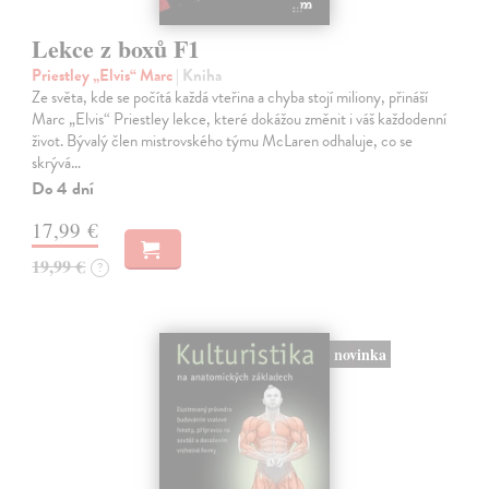
Lekce z boxů F1
Priestley „Elvis“ Marc
| Kniha
Ze světa, kde se počítá každá vteřina a chyba stojí miliony, přináší
Marc „Elvis“ Priestley lekce, které dokážou změnit i váš každodenní
život. Bývalý člen mistrovského týmu McLaren odhaluje, co se
skrývá…
Do 4 dní
17,99 €
19,99 €
?
novinka