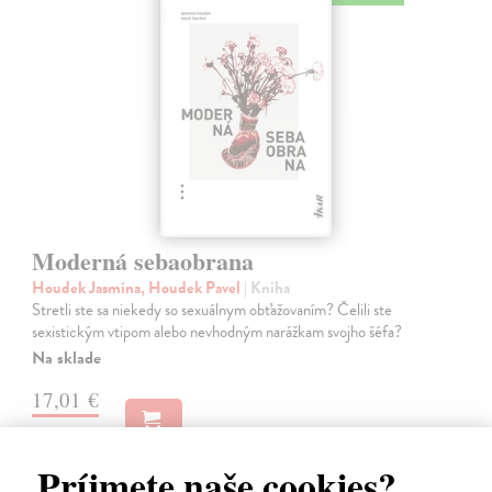
Moderná sebaobrana
Houdek Jasmína, Houdek Pavel
| Kniha
Stretli ste sa niekedy so sexuálnym obťažovaním? Čelili ste
sexistickým vtipom alebo nevhodným narážkam svojho šéfa?
Na sklade
17,01 €
17,90 €
?
Príjmete naše cookies?