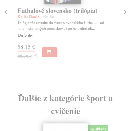
Futbalové slovensko (trilógia)
Fu
s
Kollár Daniel
| Kniha
Trilógia vás zavedie do sveta slovenského futbalu – od
kol
jeho historických počiatkov až po hviezdne ok...
Sta
ved
Do 5 dní
dos
58,15 €
Do
59,95 €
?
22
22
Ďalšie z kategórie šport a
cvičenie
na sklade