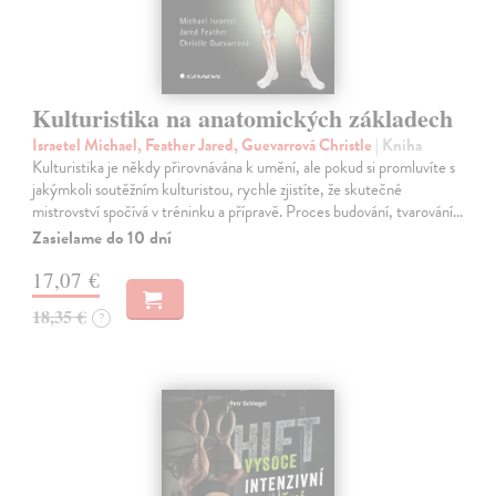
Kulturistika na anatomických základech
Israetel Michael, Feather Jared, Guevarrová Christle
| Kniha
Kulturistika je někdy přirovnávána k umění, ale pokud si promluvíte s
jakýmkoli soutěžním kulturistou, rychle zjistíte, že skutečné
mistrovství spočívá v tréninku a přípravě. Proces budování, tvarování…
Zasielame do 10 dní
17,07 €
18,35 €
?