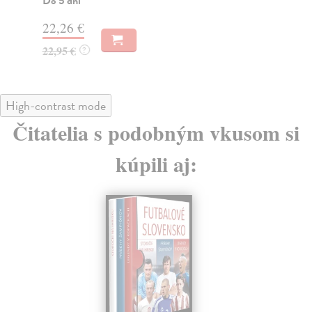
Do 5 dní
28
22,26 €
29
22,95 €
?
High-contrast mode
Čitatelia s podobným vkusom si
kúpili aj: