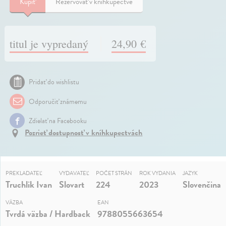
Kúpiť
Rezervovať v kníhkupectve
titul je vypredaný
24,90 €
Pridať do wishlistu
Odporučiť známemu
Zdielať na Facebooku
Pozrieť dostupnosť v kníhkupectvách
PREKLADATEĽ
VYDAVATEĽ
POČET STRÁN
ROK VYDANIA
JAZYK
Truchlik Ivan
Slovart
224
2023
Slovenčina
VÄZBA
EAN
Tvrdá väzba / Hardback
9788055663654