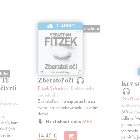
E-AUDIO
novinka
novinka
 Ti:
Zberateľ očí
Krv s
čtvrti
Fitzek Sebastian
| Elektronická
audiokniha
Dán Dom
Zberateľ očí hrá najstaršiu hru na
lektronická
audioknih
svete: hru na schovávačku. S vašimi
Mŕtve diev
deťmi.
íně
sídliska. 
Na stiahnutie ako
MP3
ilonů, kam
jednoznačn
 skvělých
len trochu
14,45 €
edevším
pervitín, j