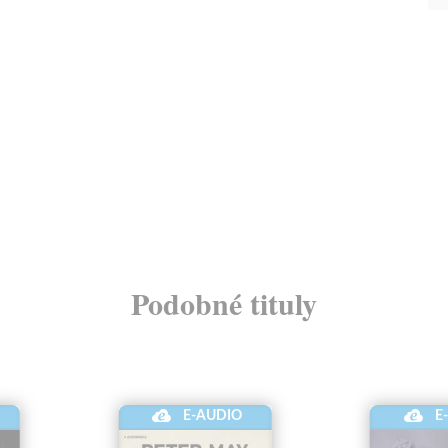
Podobné tituly
E-AUDIO
E