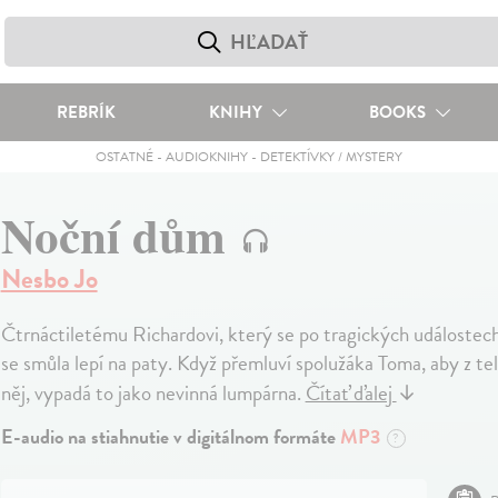
REBRÍK
KNIHY
BOOKS
OSTATNÉ
-
AUDIOKNIHY
-
DETEKTÍVKY / MYSTERY
Noční dům
Nesbo Jo
Čtrnáctiletému Richardovi, který se po tragických událostech
se smůla lepí na paty. Když přemluví spolužáka Toma, aby z te
něj, vypadá to jako nevinná lumpárna.
Čítať ďalej
↓
E-audio na stiahnutie v digitálnom formáte
MP3
?