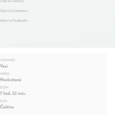
ridať do wishlistu
dporučiť známemu
dielať na Facebooku
VYDAVATEĽ
Voxi
VERZIA
Neskrátená
DĹŽKA
7 hod. 22 min.
ZVUK
Čeština