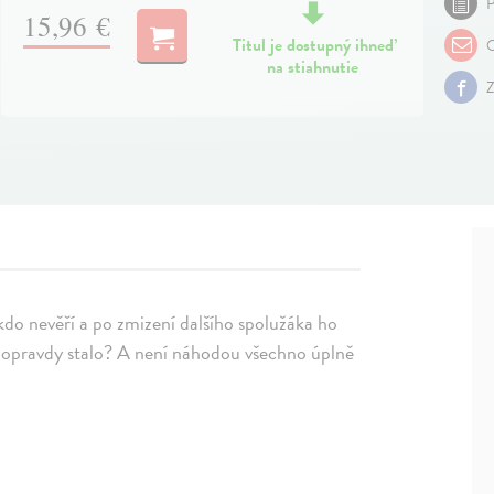
P
15,96 €
Titul je dostupný ihneď
O
na stiahnutie
Z
kdo nevěří a po zmizení dalšího spolužáka ho
doopravdy stalo? A není náhodou všechno úplně