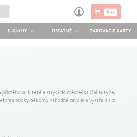
0 ks
E-KNIHY
OSTATNÉ
DAROVACIE KARTY
 přistěhoval k tetě a strýci do městečka Ballantyne,
lefonní budky někomu náhodně zavolal a vystřelil si z