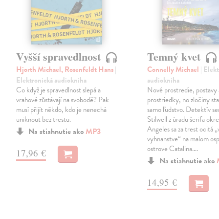
Vyšší spravedlnost
Temný kvet
Hjorth Michael, Rosenfeldt Hans
|
Connelly Michael
| Elek
Elektronická audiokniha
audiokniha
Co když je spravedlnost slepá a
Nové prostredie, postavy 
vrahové zůstávají na svobodě? Pak
prostriedky, no zločiny st
musí přijít někdo, kdo je nenechá
samo ľudstvo. Detektív se
uniknout bez trestu.
Stilwell z úradu šerifa okr
Angeles sa za trest ocitá „
Na stiahnutie ako
MP3
vyhnanstve“ na malom os
ostrove Catalina.…
17,96 €
Na stiahnutie ako
14,95 €