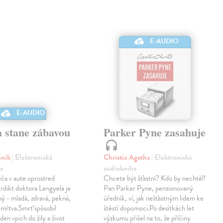
E-AUDIO
E-AUDIO
a stane zábavou
Parker Pyne zasahuje
inik
| Elektronická
Christie Agatha
| Elektronická
a
audiokniha
ča v aute uprostred
Chcete být šťastní? Kdo by nechtěl!
Verdikt doktora Lengyela je
Pan Parker Pyne, penzionovaný
ý - mladá, zdravá, pekná,
úředník, ví, jak nešťastným lidem ke
 mŕtva.Smrť spôsobil
štěstí dopomoci.Po desítkách let
eden vpich do žily a život
výzkumu přišel na to, že příčiny