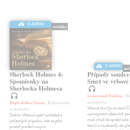
E-AUDIO
E-AUDIO
novinka
Sherlock Holmes 4:
Případy soudce
Spomienky na
Smrt ve vrbové 
Sherlocka Holmesa
Lenormand Frédéric
| E
audiokniha
Doyle Arthur Conan
| Elektronická
Vrbová čtvrť je ve staré Č
audiokniha
synonymem zábavních pav
Doktor Watson opäť vychádzal z
muži chodí do společnosti
početných prípadov, kde sa jeho
herců a muzikantů, ale př
priateľ preslávil svojimi