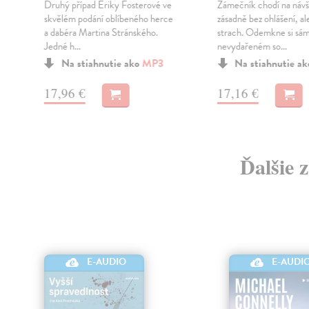
Druhý případ Eriky Fosterové ve
Zámečník chodí na náv
skvělém podání oblíbeného herce
zásadně bez ohlášení, al
k
a dabéra Martina Stránského.
strach. Odemkne si sám
Jedné h...
nevydařeném so...
Na stiahnutie ako
MP3
Na stiahnutie a
17,96 €
17,16 €
Ďalšie 
E-AUDIO
E-AUDI