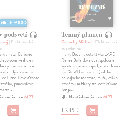
v podsvetí
Temný plameň
Juraj
| Elektronická
Connelly Michael
| Elektronická
a
audiokniha
ein a notár Barbarič
Harry Bosch a detektívka LAPD
 diabolskom vrahovi v
Renée Ballardová opäť spoločne
he vyčíňa mor a cisár
vyšetrujú jeden prípad, a to srdcovú
 sa aj s celým dvorom
záležitosť Boschovho bývalého
l do Plzne. Povesť tohto
policajného mentora, muža, vďaka
stného, panovníkovi
ktorému sa Harry stal detektívom.
 mesta…
Ten je…
iahnutie ako
MP3
Na stiahnutie ako
MP3
€
13,45 €