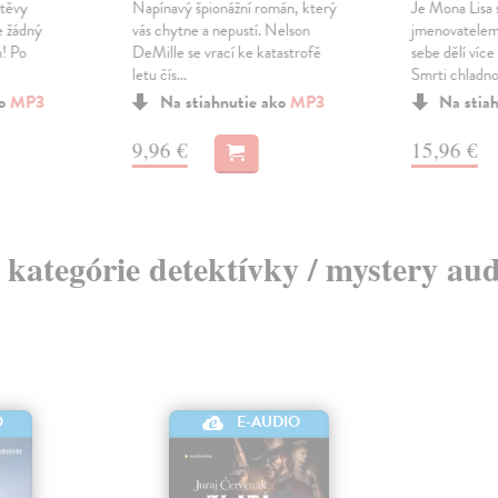
štěvy
Napínavý špionážní román, který
Je Mona Lisa
e žádný
vás chytne a nepustí. Nelson
jmenovatelem 
! Po
DeMille se vrací ke katastrofě
sebe dělí víc
letu čís...
Smrti chladnok
ko
MP3
Na stiahnutie ako
MP3
Na stia
9,96 €
15,96 €
z kategórie detektívky / mystery au
O
E-AUDIO