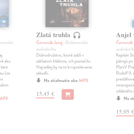
Zlatá truhla
Anjel 
tronická
Červenák Juraj
| Elektronická
Červenák 
audiokniha
audioknih
aj
Dobrodružstvo, ktoré zažili v
Kapitán St
aré ako
zakliatom kláštore, ich poznačilo.
pátrajú po
ržant
Najradšej by na to krviprelievanie
PlzniV Pra
esu Los
zabudli.
Rudolf II.
vo
presťahova
Na stiahnutie ako
MP3
palom
mravopoče
oddaného
15,45 €
MP3
Na st
15,95 