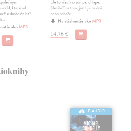
 společným
„Je to všechno žumpa, chlape.
aud
vražd, které od
Nezáleží na tom, jestli jsi na dně,
Poms
e než sedmdesát let?
nebo nahoře.
hrob
...
oko,
Na stiahnutie ako
MP3
hnutie ako
MP3
14,76 €
17
dioknihy
E-AUDIO
E-AUDIO