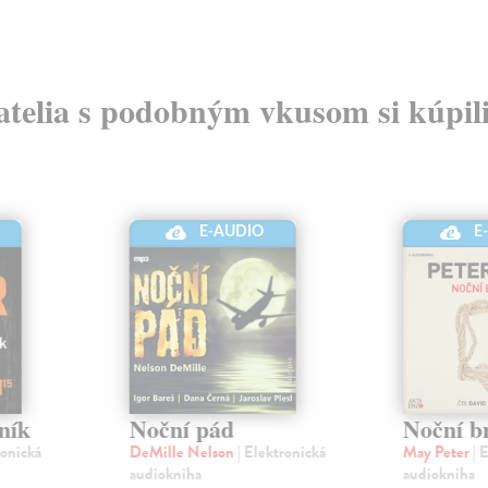
atelia s podobným vkusom si kúpili
E-AUDIO
E
ník
Noční pád
Noční b
ronická
DeMille Nelson
| Elektronická
May Peter
| 
audiokniha
audiokniha