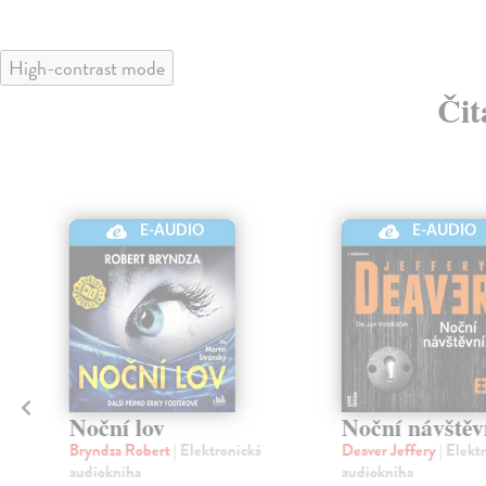
High-contrast mode
Čit
E-AUDIO
E-AUDIO
Noční lov
Noční návštěv
Bryndza Robert
| Elektronická
Deaver Jeffery
| Elekt
audiokniha
audiokniha