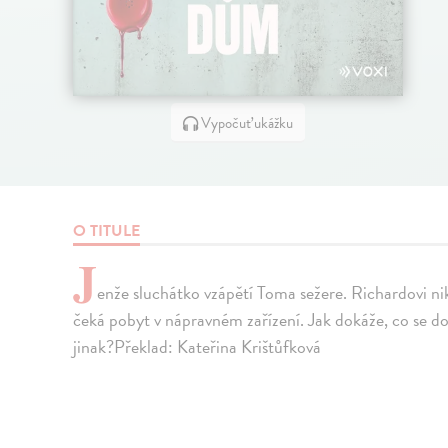
Vypočuť ukážku
O TITULE
J
enže sluchátko vzápětí Toma sežere. Richardovi ni
čeká pobyt v nápravném zařízení. Jak dokáže, co se 
jinak?Překlad: Kateřina Krištůfková