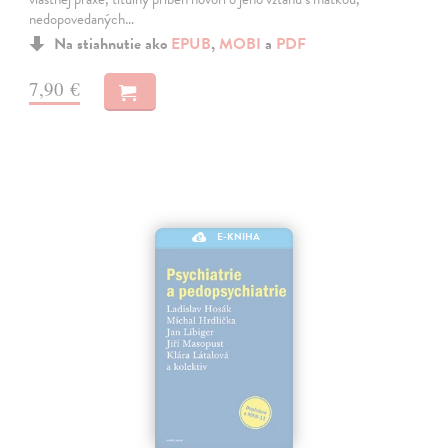
nedopovedaných…
Na stiahnutie ako
EPUB
,
MOBI
a
PDF
7,90 €
E-KNIHA