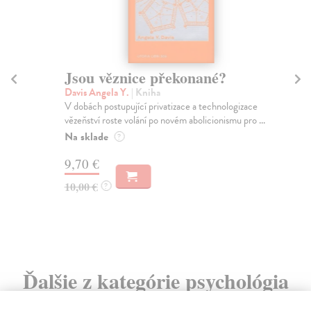
Jsou věznice překonané?
M
Davis Angela Y.
| Kniha
Cha
V dobách postupující privatizace a technologizace
Jez
vězeňství roste volání po novém abolicionismu pro ...
aut
Na sklade
Na
?
9,70 €
13
10,00 €
14
?
Ďalšie z kategórie psychológia