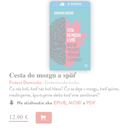
E-KNIHA
Cesta do mozgu a späť
Fričová Dominika
| Elektronická kniha
Čo nás bolí, keď nás bolí hlava? Čo sa deje v mozgu, keď spíme,
meditujeme, športujeme alebo keď sme zamilovaní?
Na stiahnutie ako
EPUB
,
MOBI
a
PDF
12,90 €