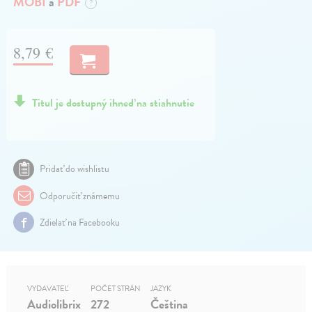
MOBI
a
PDF
?
8,79 €
Titul je dostupný ihneď na stiahnutie
Pridať do wishlistu
Odporučiť známemu
Zdielať na Facebooku
VYDAVATEĽ
POČET STRÁN
JAZYK
Audiolibrix
272
Čeština