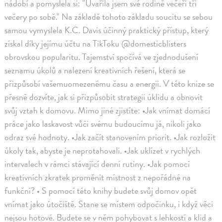
nádobí a pomyslela si: "Uvařila jsem své rodině večeři tři
večery po sobě." Na základě tohoto základu soucitu se sebou
samou vymyslela K.C. Davis účinný praktický přístup, který
získal díky jejímu účtu na TikToku @domesticblisters
obrovskou popularitu. Tajemství spočívá ve zjednodušení
seznamu úkolů a nalezení kreativních řešení, která se
přizpůsobí vašemuomezenému času a energii. V této knize se
přesně dozvíte, jak si přizpůsobit strategii úklidu a obnovit
svůj vztah k domovu. Mimo jiné zjistíte: •Jak vnímat domácí
práce jako laskavost vůči svému budoucímu já, nikoli jako
odraz své hodnoty. •Jak začít stanovením priorit. •Jak rozložit
úkoly tak, abyste je neprotahovali. •Jak uklízet v rychlých
intervalech v rámci stávající denní rutiny. •Jak pomocí
kreativních zkratek proměnit místnost z nepořádné na
funkční? • S pomocí této knihy budete svůj domov opět
vnímat jako útočiště. Stane se místem odpočinku, i když věci
nejsou hotové. Budete se v něm pohybovat s lehkostí a klid a