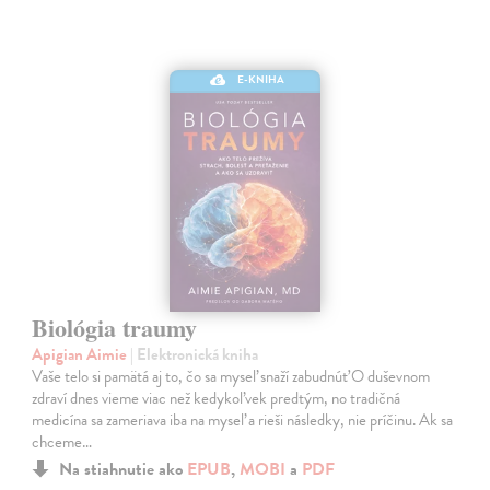
E-KNIHA
Biológia traumy
Apigian Aimie
| Elektronická kniha
Vaše telo si pamätá aj to, čo sa myseľ snaží zabudnúť O duševnom
zdraví dnes vieme viac než kedykoľvek predtým, no tradičná
medicína sa zameriava iba na myseľ a rieši následky, nie príčinu. Ak sa
chceme…
Na stiahnutie ako
EPUB
,
MOBI
a
PDF