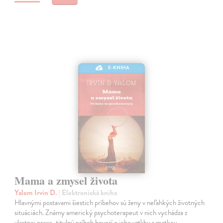
E-KNIHA
Mama a zmysel života
Yalom Irvin D.
| Elektronická kniha
Hlavnými postavami šiestich príbehov sú ženy v neľahkých životných
situáciách. Známy americký psychoterapeut v nich vychádza z
vlastnej praxe, titulný príbeh hovorí o jeho vzťahu s matkou,