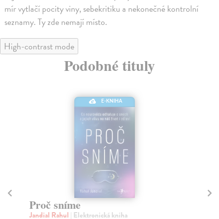
mír vytlačí pocity viny, sebekritiku a nekonečné kontrolní
seznamy. Ty zde nemají místo.
High-contrast mode
Podobné tituly
E-KNIHA
Proč sníme
V
Jandial Rahul
| Elektronická kniha
Be