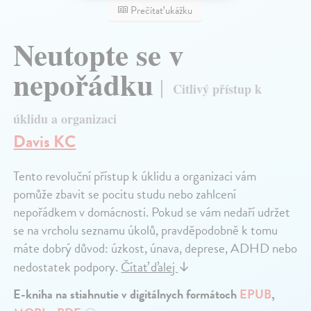
Prečítať ukážku
Neutopte se v
nepořádku
Citlivý přístup k
úklidu a organizaci
Davis KC
Tento revoluční přístup k úklidu a organizaci vám
pomůže zbavit se pocitu studu nebo zahlcení
nepořádkem v domácnosti. Pokud se vám nedaří udržet
se na vrcholu seznamu úkolů, pravděpodobně k tomu
máte dobrý důvod: úzkost, únava, deprese, ADHD nebo
nedostatek podpory.
Čítať ďalej
↓
E-kniha na stiahnutie v digitálnych formátoch
EPUB
,