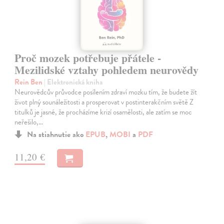
Proč mozek potřebuje přátele -
Mezilidské vztahy pohledem neurovědy
Rein Ben
| Elektronická kniha
Neurovědcův průvodce posílením zdraví mozku tím, že budete žít
život plný sounáležitosti a prosperovat v postinterakčním světě Z
titulků je jasné, že procházíme krizí osamělosti, ale zatím se moc
neřešilo,…
Na stiahnutie ako
EPUB
,
MOBI
a
PDF
11,20 €