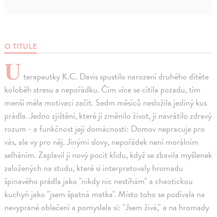
O TITULE
U
terapeutky K.C. Davis spustilo narození druhého dítěte
koloběh stresu a nepořádku. Čím více se cítila pozadu, tím
menší měla motivaci začít. Sedm měsíců nesložila jediný kus
prádla. Jedno zjištění, které jí změnilo život, jí navrátilo zdravý
rozum - a funkčnost její domácnosti: Domov nepracuje pro
vás, ale vy pro něj. Jinými slovy, nepořádek není morálním
selháním. Zaplavil ji nový pocit klidu, když se zbavila myšlenek
založených na studu, které si interpretovaly hromadu
špinavého prádla jako "nikdy nic nestíhám" a chaotickou
kuchyň jako "jsem špatná matka". Místo toho se podívala na
nevyprané oblečení a pomyslela si: "Jsem živá," a na hromady