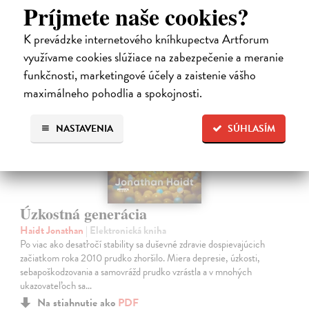
Príjmete naše cookies?
K prevádzke internetového kníhkupectva Artforum
využívame cookies slúžiace na zabezpečenie a meranie
E-KNIHA
funkčnosti, marketingové účely a zaistenie vášho
maximálneho pohodlia a spokojnosti.
NASTAVENIA
SÚHLASÍM
Úzkostná generácia
Haidt Jonathan
| Elektronická kniha
Po viac ako desaťročí stability sa duševné zdravie dospievajúcich
začiatkom roka 2010 prudko zhoršilo. Miera depresie, úzkosti,
sebapoškodzovania a samovrážd prudko vzrástla a v mnohých
ukazovateľoch sa…
Na stiahnutie ako
PDF