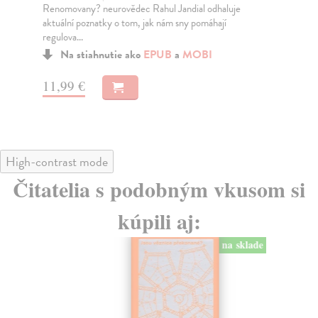
Renomovany? neurovědec Rahul Jandial odhaluje
Pře
aktuální poznatky o tom, jak nám sny pomáhají
naš
regulova...
Na stiahnutie ako
EPUB
a
MOBI
12
11,99 €
High-contrast mode
Čitatelia s podobným vkusom si
kúpili aj:
na sklade