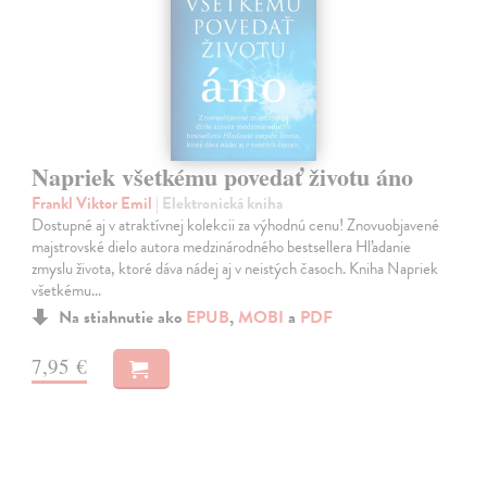
Napriek všetkému povedať životu áno
Frankl Viktor Emil
| Elektronická kniha
Dostupné aj v atraktívnej kolekcii za výhodnú cenu! Znovuobjavené
majstrovské dielo autora medzinárodného bestsellera Hľadanie
zmyslu života, ktoré dáva nádej aj v neistých časoch. Kniha Napriek
všetkému…
Na stiahnutie ako
EPUB
,
MOBI
a
PDF
7,95 €