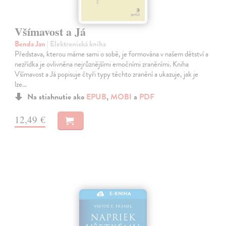
Všímavost a Já
Benda Jan
| Elektronická kniha
Představa, kterou máme sami o sobě, je formována v našem dětství a
nezřídka je ovlivněna nejrůznějšími emočními zraněními. Kniha
Všímavost a Já popisuje čtyři typy těchto zranění a ukazuje, jak je
lze…
Na stiahnutie ako
EPUB
,
MOBI
a
PDF
12,49 €
E-KNIHA