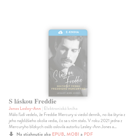
E-KNIHA
S láskou Freddie
Jones Lesley-Ann
| Elektronická kniha
Málo ľudí vedelo, že Freddie Mercury si viedol denník, no iba štyria z
jeho najbližšieho okolia vedia, čo sa s ním stalo. V roku 2021 jedna z
Mercuryho blízkych osôb oslovila autorku Lesley-Ann Jones a…
Na stiahnutie ako
EPUB
,
MOBI
a
PDF