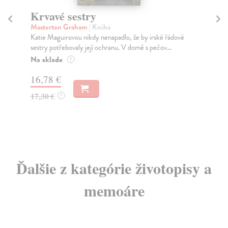
Krvavé sestry
D
Masterton Graham
| Kniha
Se
Katie Maguirovou nikdy nenapadlo, že by irské řádové
Uvě
sestry potřebovaly její ochranu. V domě s pečov...
Za
Na sklade
?
14
16,78 €
14
17,30 €
?
Ďalšie z kategórie životopisy a
memoáre