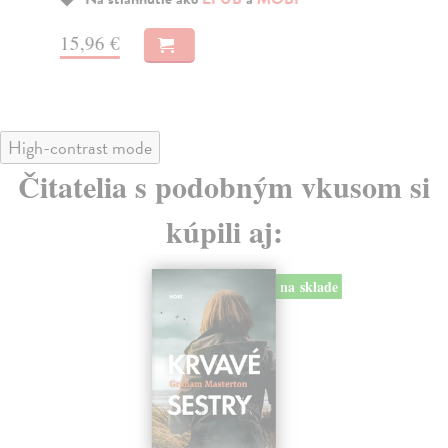
15,96 €
16
High-contrast mode
Čitatelia s podobným vkusom si
kúpili aj:
na sklade