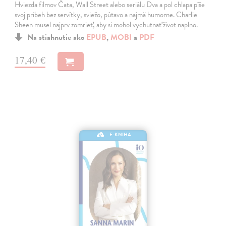
Hviezda filmov Čata, Wall Street alebo seriálu Dva a pol chlapa píše
svoj príbeh bez servítky, sviežo, pútavo a najmä humorne. Charlie
Sheen musel najprv zomrieť, aby si mohol vychutnať život naplno.
Na stiahnutie ako
EPUB
,
MOBI
a
PDF
17,40 €
E-KNIHA