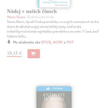
Nádej v našich činoch
Marin Sanna
| Elektronická kniha
Sanna Marin, bývalá fínska premiérka, vo svojich memoároch otvára
dvere do zákulisia svojej neuveriteľnej cesty, keď sa ako
tridsaťštyriročná stala najmladšou premiérkou na svete. V čase, keď
ľudstvo čelilo…
Na stiahnutie ako
EPUB
,
MOBI
a
PDF
19,15 €
E-KNIHA