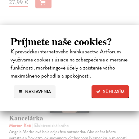
27,99 €
Príjmete naše cookies?
E-KNIHA
K prevádzke internetového kníhkupectva Artforum
využívame cookies slúžiace na zabezpečenie a meranie
funkčnosti, marketingové účely a zaistenie vášho
maximálneho pohodlia a spokojnosti.
NASTAVENIA
SÚHLASÍM
Kancelárka
Marton Kati
| Elektronická kniha
Angela Merkelová bola odjakživa outsiderka. Ako dcéra kňaza
vyrastala v Sovietmi okupovanom východnom Nemecku, v mladosti