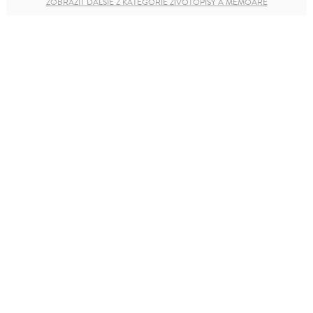
ZOBRAZIŤ ĎALŠIE Z KATEGÓRIE ŽIVOTOPISY A MEMOÁRE