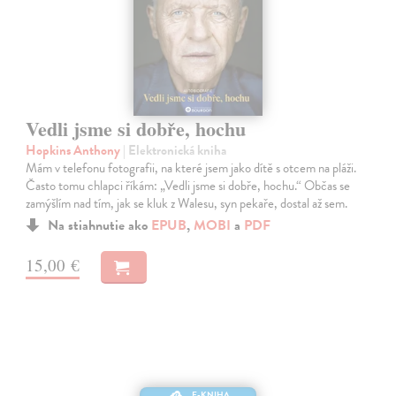
Vedli jsme si dobře, hochu
Hopkins Anthony
| Elektronická kniha
Mám v telefonu fotografii, na které jsem jako dítě s otcem na pláži.
Často tomu chlapci říkám: „Vedli jsme si dobře, hochu.“ Občas se
zamýšlím nad tím, jak se kluk z Walesu, syn pekaře, dostal až sem.
Na stiahnutie ako
EPUB
,
MOBI
a
PDF
15,00 €
E-KNIHA