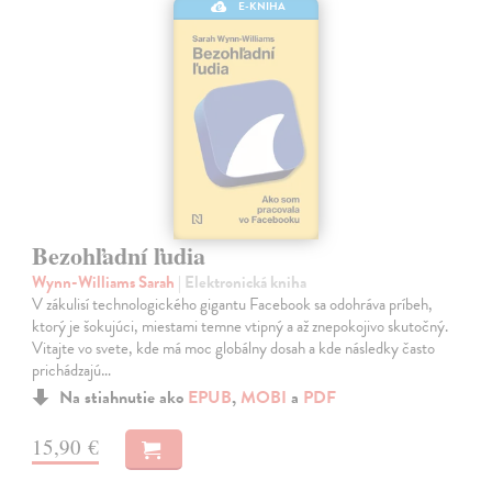
E-KNIHA
Bezohľadní ľudia
Wynn-Williams Sarah
| Elektronická kniha
V zákulisí technologického gigantu Facebook sa odohráva príbeh,
ktorý je šokujúci, miestami temne vtipný a až znepokojivo skutočný.
Vitajte vo svete, kde má moc globálny dosah a kde následky často
prichádzajú…
Na stiahnutie ako
EPUB
,
MOBI
a
PDF
15,90 €