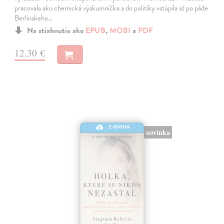
pracovala ako chemická výskumníčka a do politiky vstúpila až po páde
Berlínskeho…
Na stiahnutie ako
EPUB
,
MOBI
a
PDF
12,30 €
E-KNIHA
novinka