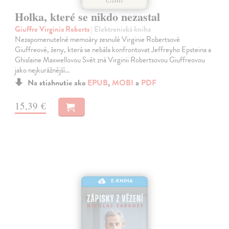
Holka, které se nikdo nezastal
Giuffre Virginia Roberts
| Elektronická kniha
Nezapomenutelné memoáry zesnulé Virginie Robertsové
Giuffreové, ženy, která se nebála konfrontovat Jeffreyho Epsteina a
Ghislaine Maxwellovou Svět zná Virginii Robertsovou Giuffreovou
jako nejkurážnější…
Na stiahnutie ako
EPUB
,
MOBI
a
PDF
15,39 €
E-KNIHA