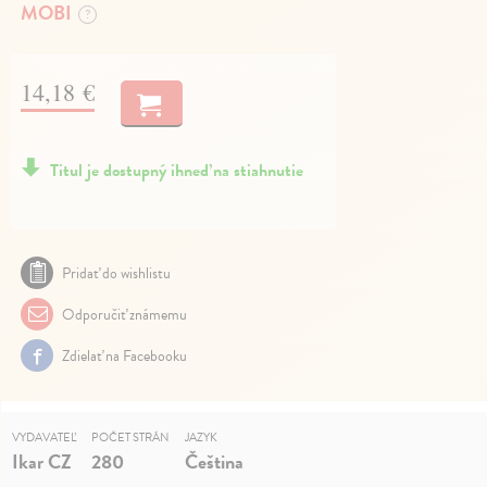
MOBI
?
14,18 €
Titul je dostupný ihneď na stiahnutie
Pridať do wishlistu
Odporučiť známemu
Zdielať na Facebooku
VYDAVATEĽ
POČET STRÁN
JAZYK
Ikar CZ
280
Čeština