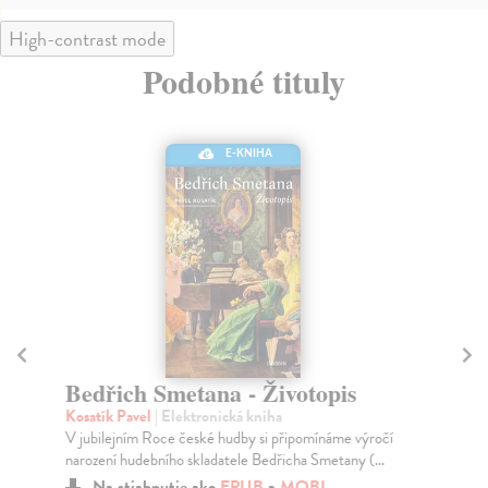
High-contrast mode
Podobné tituly
E-KNIHA
Bedřich Smetana - Životopis
M
Kosatík Pavel
| Elektronická kniha
Pos
V jubilejním Roce české hudby si připomínáme výročí
V m
narození hudebního skladatele Bedřicha Smetany (...
čtr
Na stiahnutie ako
EPUB
a
MOBI