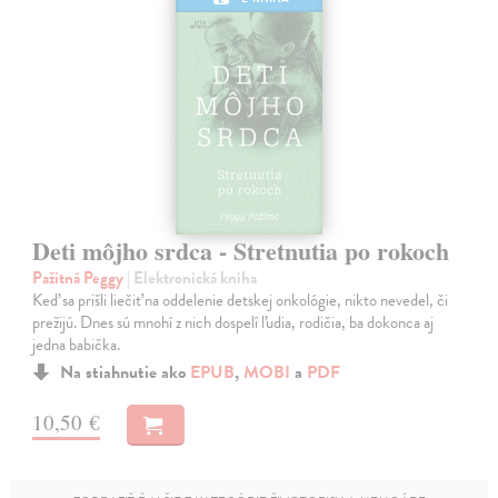
Deti môjho srdca - Stretnutia po rokoch
Pažitná Peggy
| Elektronická kniha
Keď sa prišli liečiť na oddelenie detskej onkológie, nikto nevedel, či
prežijú. Dnes sú mnohí z nich dospelí ľudia, rodičia, ba dokonca aj
jedna babička.
Na stiahnutie ako
EPUB
,
MOBI
a
PDF
10,50 €