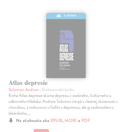
E-KNIHA
Atlas depresie
Solomon Andrew
| Elektronická kniha
Kniha Atlas depresie skúma depresiu z osobného, kultúrneho a
odborného hľadiska. Andrew Solomon čerpá z vlastnej skúsenosti s
chorobou, z rozhovorov s ľuďmi s depresiou, ale aj osobnosťami z
lekárskeho,…
Na stiahnutie ako
EPUB
,
MOBI
a
PDF