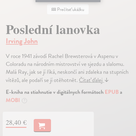
Prečítať ukážku
Poslední lanovka
Irving John
V roce 1941 závodí Rachel Brewsterová v Aspenu v
Coloradu na národním mistrovství ve sjezdu a slalomu.
Malá Ray, jak se jí říká, neskončí ani zdaleka na stupních
vítězů, ale podaří se jí otěhotnět.
Čítať ďalej
↓
E-kniha na stiahnutie v digitálnych formátoch
EPUB
a
MOBI
?
28,40 €