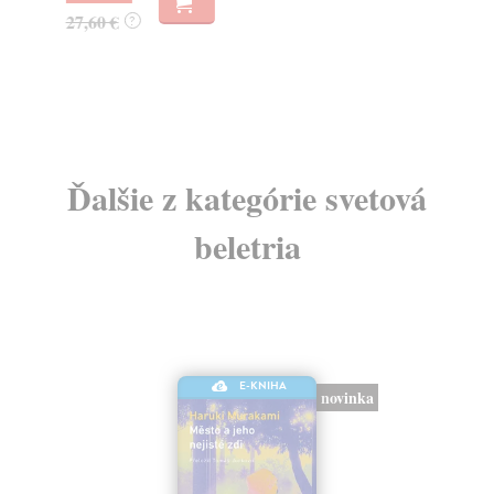
27,60 €
14
?
Ďalšie z kategórie svetová
beletria
E-KNIHA
novinka