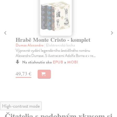
Hrabě Monte Cristo - komplet
Zl
Dumas Alexandre
| Elektronická kniha
Dos
Výpravné vydání legendárního šestidílného románu
Jak
Alexandra Dumase. S ilustracemi Adolfa Borna a v re...
lid
Na stiahnutie ako
EPUB
a
MOBI
49,73 €
28
High-contrast mode
Čitatelia s podobným vkusom si