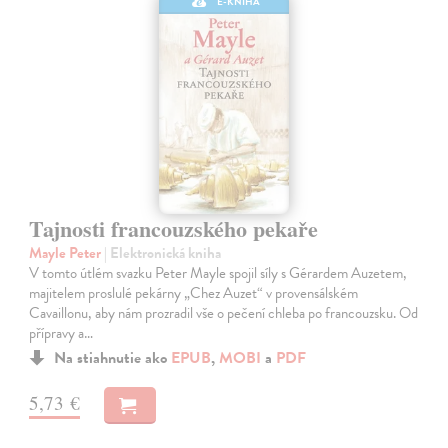
E-KNIHA
Tajnosti francouzského pekaře
Mayle Peter
| Elektronická kniha
V tomto útlém svazku Peter Mayle spojil síly s Gérardem Auzetem,
majitelem proslulé pekárny „Chez Auzet“ v provensálském
Cavaillonu, aby nám prozradil vše o pečení chleba po francouzsku. Od
přípravy a…
Na stiahnutie ako
EPUB
,
MOBI
a
PDF
5,73 €