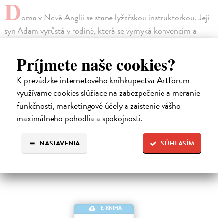
D
oma v Nové Anglii se stane lyžařskou instruktorkou. Její
syn Adam vyrůstá v rodině, která se vymyká konvencím a
vyhýbá se otázkám týkajícím se pohnuté minulosti. Po mnoha
letech se Adam vydá hledat odpovědi právě do Aspenu. V
Príjmete naše cookies?
hotelu Jerome, kde byl počat, se setká s několika duchy. A
K prevádzke internetového kníhkupectva Artforum
nejsou to první ani poslednípřízraky, které uvidí… Patnáctý
využívame cookies slúžiace na zabezpečenie a meranie
román Johna Irvinga je monumentální rodinná sága, čtivý a
funkčnosti, marketingové účely a zaistenie vášho
dramatický příběh s duchařskými prvky.
maximálneho pohodlia a spokojnosti.
High-contrast mode
NASTAVENIA
SÚHLASÍM
Podobné tituly
E-KNIHA