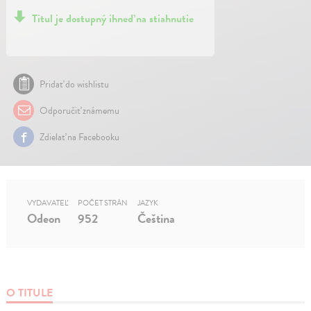
Titul je dostupný ihneď na stiahnutie
Pridať do wishlistu
Odporučiť známemu
Zdielať na Facebooku
VYDAVATEĽ
POČET STRÁN
JAZYK
Odeon
952
Čeština
O TITULE