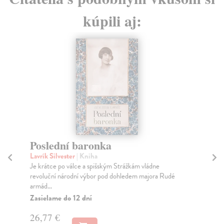
kúpili aj:
Poslední baronka
Po
Lavrík Silvester
| Kniha
Au
Je krátce po válce a spišským Strážkám vládne
Dec
revoluční národní výbor pod dohledem majora Rudé
„sv
armád...
„Sv
Zasielame do 12 dní
Za
26,77 €
13