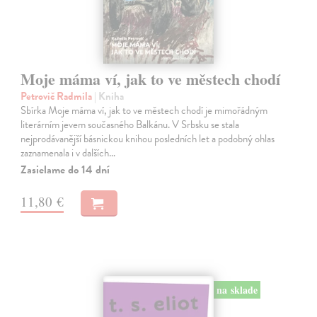
Moje máma ví, jak to ve městech chodí
Petrovič Radmila
| Kniha
Sbírka Moje máma ví, jak to ve městech chodí je mimořádným
literárním jevem současného Balkánu. V Srbsku se stala
nejprodávanější básnickou knihou posledních let a podobný ohlas
zaznamenala i v dalších…
Zasielame do 14 dní
11,80 €
na sklade