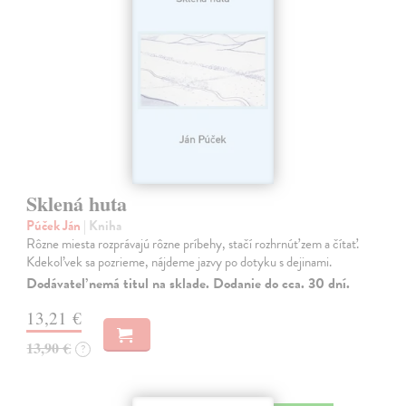
Sklená huta
Púček Ján
| Kniha
Rôzne miesta rozprávajú rôzne príbehy, stačí rozhrnúť zem a čítať.
Kdekoľvek sa pozrieme, nájdeme jazvy po dotyku s dejinami.
Dodávateľ nemá titul na sklade. Dodanie do cca. 30 dní.
13,21 €
13,90 €
?