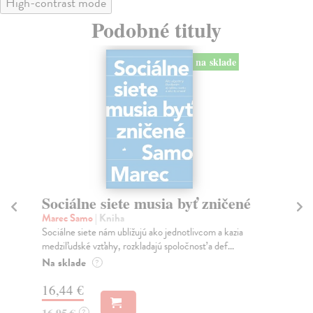
High-contrast mode
Podobné tituly
na sklade
Sociálne siete musia byť zničené
S
K
Marec Samo
| Kniha
Sociálne siete nám ubližujú ako jednotlivcom a kazia
Mik
medziľudské vzťahy, rozkladajú spoločnosť a def...
Mon
o k
Na sklade
?
Na
16,44 €
23
16,95 €
?