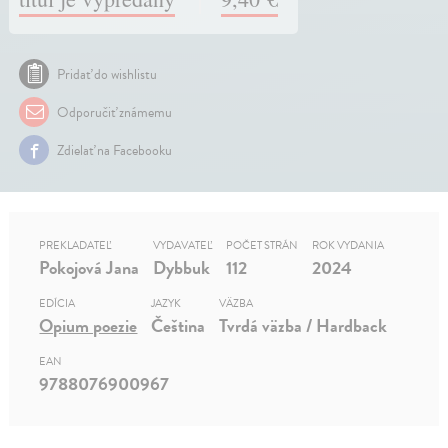
Pridať do wishlistu
Odporučiť známemu
Zdielať na Facebooku
PREKLADATEĽ
VYDAVATEĽ
POČET STRÁN
ROK VYDANIA
Pokojová Jana
Dybbuk
112
2024
EDÍCIA
JAZYK
VÄZBA
Opium poezie
Čeština
Tvrdá väzba / Hardback
EAN
9788076900967