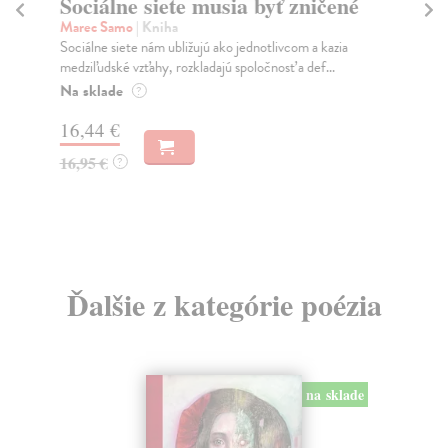
Sociálne siete musia byť zničené
S
K
Marec Samo
| Kniha
Sociálne siete nám ubližujú ako jednotlivcom a kazia
Mik
medziľudské vzťahy, rozkladajú spoločnosť a def...
Mon
o k
Na sklade
?
Na
16,44 €
23
16,95 €
?
24
Ďalšie z kategórie poézia
na sklade