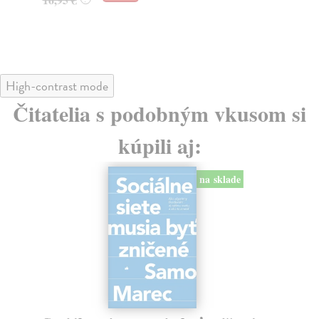
24
High-contrast mode
Čitatelia s podobným vkusom si
kúpili aj:
na sklade