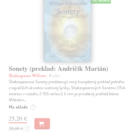
Sonety (preklad: Andričík Marián)
Shakespeare William
| Kniha
Shakespearove Sonety predstavujú nový kompletný preklad jedného
z najväčších skvostov svetovej lyriky, Shakespearových Sonetov (154
sonetov v rozsahu 2 155 veršov); k nim je priradený preklad básne
Milenkin…
Na sklade
?
25,20 €
28,00 €
?