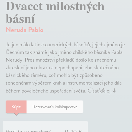
Dvacet milostných
básní
Neruda Pablo
Je jen málo latinskoamerických básníků, jejichž jméno je
Čechům tak známé jako jméno chilského básníka Pabla
Nerudy. Přes množství překladů došlo ke značnému
zkreslení jeho obrazu a nepochopení jeho skutečného
básnického záměru, což mohlo být způsobeno
tendenčním výběrem knih a instrumentalizací jeho díla
během poválečného uspořádání světa.
Čítať ďalej
↓
Kúpiť
Rezervovať v kníhkupectve
titul je vypredaný
9,40 €