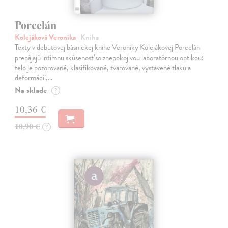
Porcelán
Kolejáková Veronika
| Kniha
Texty v debutovej básnickej knihe Veroniky Kolejákovej Porcelán
prepájajú intímnu skúsenosť so znepokojivou laboratórnou optikou:
telo je pozorované, klasifikované, tvarované, vystavené tlaku a
deformácii,…
Na sklade
?
10,36 €
10,90 €
?