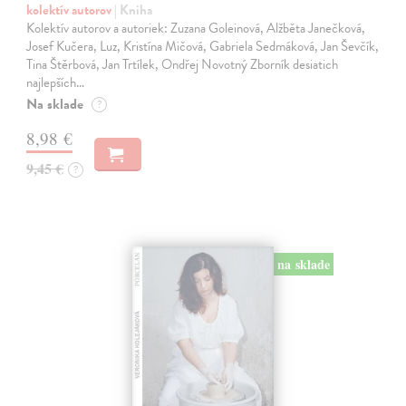
kolektív autorov
| Kniha
Kolektív autorov a autoriek: Zuzana Goleinová, Alžběta Janečková,
Josef Kučera, Luz, Kristína Mičová, Gabriela Sedmáková, Jan Ševčík,
Tina Štěrbová, Jan Trtílek, Ondřej Novotný Zborník desiatich
najlepších…
Na sklade
?
8,98 €
9,45 €
?
na sklade