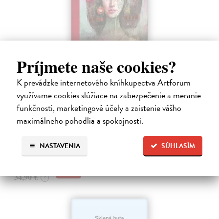
Príjmete naše cookies?
Miluj ma ako naozaj
K prevádzke internetového kníhkupectva Artforum
Válek Miroslav
| Kniha
využívame cookies slúžiace na zabezpečenie a meranie
HRANICA MEDZI NÁDEJOU A SEBAKLAMOM
funkčnosti, marketingové účely a zaistenie vášho
SLOVENSKÉHO KLASIKA. Nemýlia sa tí, ktorí v básnikovi
maximálneho pohodlia a spokojnosti.
Miroslavovi Válkovi (1927 – 1991) vidia deziluzívneho analytika
ľudskej situácie.
Na sklade
?
NASTAVENIA
SÚHLASÍM
33,85 €
34,90 €
?