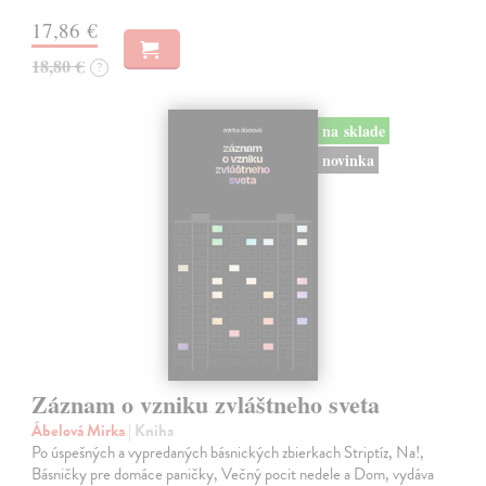
17,86 €
18,80 €
?
na sklade
novinka
Záznam o vzniku zvláštneho sveta
Ábelová Mirka
| Kniha
Po úspešných a vypredaných básnických zbierkach Striptíz, Na!,
Básničky pre domáce paničky, Večný pocit nedele a Dom, vydáva