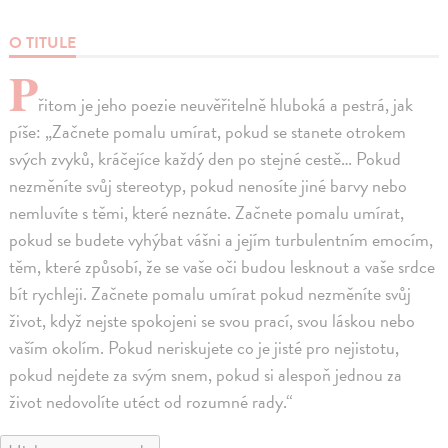
O TITULE
P
řitom je jeho poezie neuvěřitelně hluboká a pestrá, jak
píše: „Začnete pomalu umírat, pokud se stanete otrokem
svých zvyků, kráčejíce každý den po stejné cestě… Pokud
nezměníte svůj stereotyp, pokud nenosíte jiné barvy nebo
nemluvíte s těmi, které neznáte. Začnete pomalu umírat,
pokud se budete vyhýbat vášni a jejím turbulentním emocím,
těm, které způsobí, že se vaše oči budou lesknout a vaše srdce
bít rychleji. Začnete pomalu umírat pokud nezměníte svůj
život, když nejste spokojeni se svou prací, svou láskou nebo
vaším okolím. Pokud neriskujete co je jisté pro nejistotu,
pokud nejdete za svým snem, pokud si alespoň jednou za
život nedovolíte utéct od rozumné rady.“