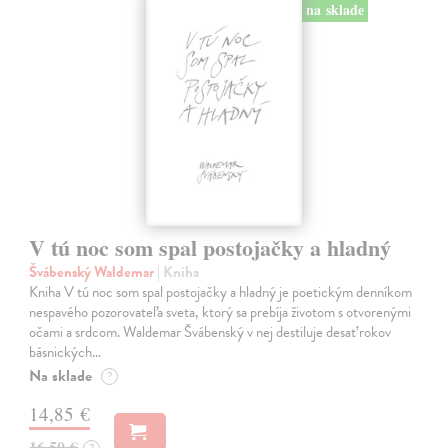
na sklade
V tú noc som spal postojačky a hladný
Švábenský Waldemar
| Kniha
Kniha V tú noc som spal postojačky a hladný je poetickým denníkom
nespavého pozorovateľa sveta, ktorý sa prebíja životom s otvorenými
očami a srdcom. Waldemar Švábenský v nej destiluje desať rokov
básnických…
Na sklade
?
14,85 €
16,50 €
?