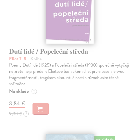
Dutí lidé / Popeleční středa
Eliot T. S.
| Kniha
Poémy Dutí lidé (1925) a Popeleční středa (1930) společně vytyčují
nejzřetelnější předěl v Eliotově básnickém díle: první báseň je svou
fragmentárností, tragikomickou rituálností a různohlasím těsně
spřízněna…
Na sklade
?
8,84 €
9,30 €
?
na sklade