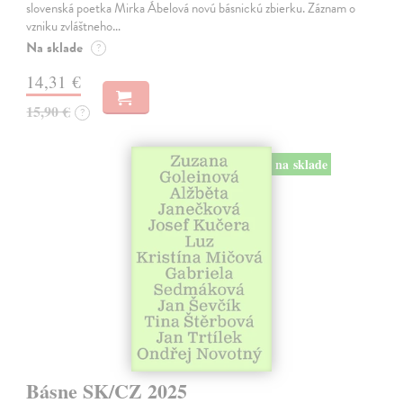
slovenská poetka Mirka Ábelová novú básnickú zbierku. Záznam o
vzniku zvláštneho…
Na sklade
?
14,31 €
15,90 €
?
na sklade
Básne SK/CZ 2025