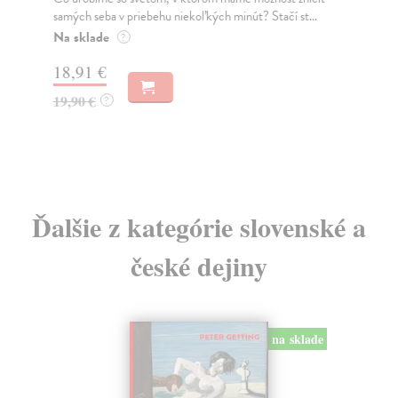
samých seba v priebehu niekoľkých minút? Stačí st...
mož
Na sklade
Do
?
18,91 €
10
19,90 €
11
?
Ďalšie z kategórie slovenské a
české dejiny
na sklade