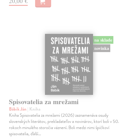
20,00 €
na sklade
novinka
Spisovatelia za mrežami
Bábik Ján
| Kniha
Kniha Spisovatelia za mrežami (2026) zaznamenáva osudy
slovenských literátov, prekladateľov a novinárov, ktorí boli v 50.
rokoch minulého storočia väznení. Boli medzi nimi špičkoví
spisovatelia, ďalší…