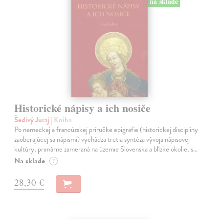
na sklade
Historické nápisy a ich nosiče
Šedivý Juraj
| Kniha
Po nemeckej a francúzskej príručke epigrafie (historickej disciplíny
zaoberajúcej sa nápismi) vychádza tretia syntéza vývoja nápisovej
kultúry, primárne zameraná na územie Slovenska a blízke okolie, s…
Na sklade
?
28,30 €