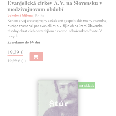
Evanjelická cirkev A.V. na Slovensku v
medzivojnovom období
Sokolová Milena
| Kniha
Koniec prvej svetovej vojny a následné geopolitické zmeny v strednej
Európe znamenali pre evanjelikov a. v. žijúcich na území Slovenska
zásadný obrat v ich dovtedajšom cirkevno-náboženskom živote. V
nových…
Zasielame do 14 dní
19,39 €
19,99 €
?
na sklade