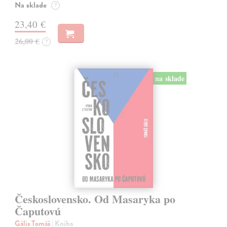
Na sklade
?
23,40 €
26,00 €
?
na sklade
Československo. Od Masaryka po
Čaputovú
Gális Tomáš
| Kniha