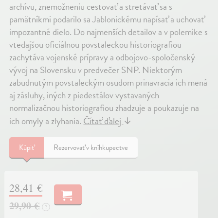
archívu, znemožneniu cestovať a stretávať sa s
pamätníkmi podarilo sa Jablonickému napísať a uchovať
impozantné dielo. Do najmenších detailov a v polemike s
vtedajšou oficiálnou povstaleckou historiografiou
zachytáva vojenské prípravy a odbojovo-spoločenský
vývoj na Slovensku v predvečer SNP. Niektorým
zabudnutým povstaleckým osudom prinavracia ich mená
aj zásluhy, iných z piedestálov vystavaných
normalizačnou historiografiou zhadzuje a poukazuje na
ich omyly a zlyhania.​
Čítať ďalej
↓
Kúpiť
Rezervovať v kníhkupectve
28,41 €
29,90 €
?