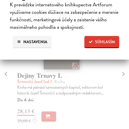
Podobné tituly
K prevádzke internetového kníhkupectva Artforum
využívame cookies slúžiace na zabezpečenie a meranie
funkčnosti, marketingové účely a zaistenie vášho
maximálneho pohodlia a spokojnosti.
NASTAVENIA
SÚHLASÍM
Dejiny Trnavy I.
De
Šimončič Jozef (ed.)
| Kniha
Vu
Kniha má pätnásť samostatných kapitol, editorom bol
Med
historik Jozef Šimončič a zodpovedným redaktorom...
naj
Do 4 dní
Do
28,13 €
39
29,00 €
41
?