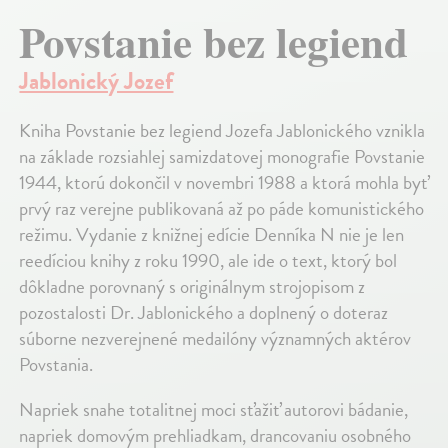
Povstanie bez legiend
Jablonický Jozef
Kniha Povstanie bez legiend Jozefa Jablonického vznikla
na základe rozsiahlej samizdatovej monografie Povstanie
1944, ktorú dokončil v novembri 1988 a ktorá mohla byť
prvý raz verejne publikovaná až po páde komunistického
režimu. Vydanie z knižnej edície Denníka N nie je len
reedíciou knihy z roku 1990, ale ide o text, ktorý bol
dôkladne porovnaný s originálnym strojopisom z
pozostalosti Dr. Jablonického a doplnený o doteraz
súborne nezverejnené medailóny významných aktérov
Povstania.
Napriek snahe totalitnej moci sťažiť autorovi bádanie,
napriek domovým prehliadkam, drancovaniu osobného