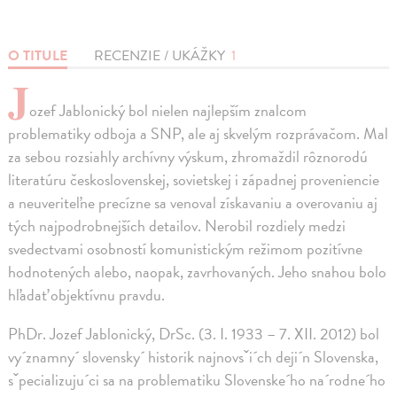
O TITULE
RECENZIE / UKÁŽKY
1
J
ozef Jablonický bol nielen najlepším znalcom
problematiky odboja a SNP, ale aj skvelým rozprávačom. Mal
za sebou rozsiahly archívny výskum, zhromaždil rôznorodú
literatúru československej, sovietskej i západnej proveniencie
a neuveriteľne precízne sa venoval získavaniu a overovaniu aj
tých najpodrobnejších detailov. Nerobil rozdiely medzi
svedectvami osobností komunistickým režimom pozitívne
hodnotených alebo, naopak, zavrhovaných. Jeho snahou bolo
hľadať objektívnu pravdu.
PhDr. Jozef Jablonický, DrSc. (3. I. 1933 – 7. XII. 2012) bol
vy´znamny´ slovensky´ historik najnovsˇi´ch deji´n Slovenska,
sˇpecializuju´ci sa na problematiku Slovenske´ho na´rodne´ho