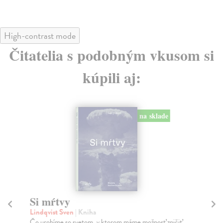
High-contrast mode
Čitatelia s podobným vkusom si
kúpili aj:
na sklade
Si mŕtvy
B
Lindqvist Sven
| Kniha
Ka
Čo urobíme so svetom, v ktorom máme možnosť zničiť
V z