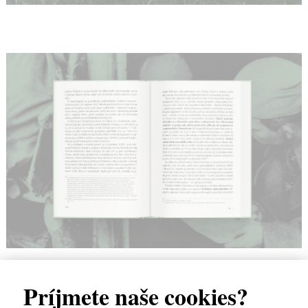
Príjmete naše cookies?
High-contrast mode