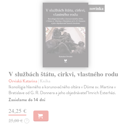
novinka
V službách štátu, cirkvi, vlastného rodu
Orviská Katarína
| Kniha
Ikonológia hlavného a korunovačného oltára v Dóme sv. Martina v
Bratislave od G. R. Donnera a jeho objednávateľ Imrich Esterházi.
Zasielame do 14 dní
24,25 €
25,00 €
?