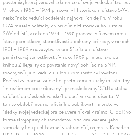
povstania, ktorej venoval takmer celu´ svoju vedecku´ tvorbu.
V rokoch 1960 – 1974 pracoval v Historickom u´stave SAV,
nesko^r ako vedu´ci oddelenia najnovsˇi´ch deji´n. V roku
1974 musel z politicky´ch pri´cˇin z Historicke´ho u´stavu
SAV odi´stˇ, v rokoch 1974 – 1981 pracoval v Slovenskom u
´stave pamiatkovej starostlivosti a ochrany pri´rody, v rokoch
1981 – 1989 v novovytvorenom Sˇta´tnom u´stave
pamiatkovej starostlivosti. V roku 1969 priniesol svojou
knihou Z ilegality do povstania novy´ pohlˇad na SNP,
spochybnˇuju´ci vedu´cu u´lohu komunistov v Povstani´.
Pocˇas tzv. normaliza´cie bol preto komunisticky´m totalitny
´m rezˇimom proskribovany´, prenasledovany´ SˇtB a stal sa
su´cˇastˇou cˇeskoslovenske´ho obcˇianskeho disentu. V
tomto obdobi´ nesmel oficia´lne publikovatˇ, a preto vy
´sledky svojej vedeckej pra´ce uverejnˇoval v ra´mci CˇSSR vo
forme strojopisny´ch samizdatov, pricˇom viacere´ jeho
samizdaty boli publikovane´ v zahranicˇi´, najma¨ v Kanade a