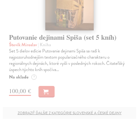
Putovanie dejinami Spiša (set 5 kníh)
Števík Miroslav
| Kniha
Set 5 dielov edície Putovanie dejinami Spiša sa radí k
najpozoruhodnejším textom popularizačného charakteru o
regionálnych dejinách, ktoré vyšli v posledných rokoch. Čitateľský
úspech týchto kníh spočíva…
Na sklade
?
100,00 €
ZOBRAZIŤ ĎALŠIE Z KATEGÓRIE SLOVENSKÉ A ČESKÉ DEJINY