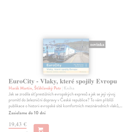
novinka
EuroCity - Vlaky, které spojily Evropu
Harák Martin, Šťáhlavský Petr
| Kniha
Jak se zrodila síť prestižních evropských expresů a jak se její vývoj
promítl do železniční dopravy v České republice? To vám přiblíží
publikace o historii evropské sítě komfortních mezinárodních vlaků,…
Zasielame do 10 dní
19,43 €