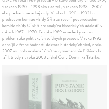
USA. Po roku 1989 pracoval v U´stave politicky´ch vied SAV,
v rokoch 1990 – 1998 ako riaditelˇ, v rokoch 1998 – 2007
ako predseda vedeckej rady. V rokoch 1990 – 1992 bol
predsedom komisie vla´dy SR a za´rovenˇ podpredsedom
komisie vla´dy CˇSFR pre analy´zu historicky´ch udalosti´ v
rokoch 1967 – 1970. Po roku 1989 sa vedecky venoval
problematike politicky´ch su´dnych procesov. V roku 1992
obha´jil v Prahe hodnostˇ doktora historicky´ch vied, v roku
2007 mu bolo udelene´ sˇta´tne vyznamenanie Pribinov kri
´zˇ I. triedy a v roku 2008 zi´skal Cenu Dominika Tatarku.