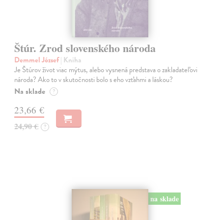
Štúr. Zrod slovenského národa
Demmel József
| Kniha
Je Štúrov život viac mýtus, alebo vysnená predstava o zakladateľovi
národa? Ako to v skutočnosti bolo s eho vzťahmi a láskou?
Na sklade
?
23,66 €
24,90 €
?
na sklade