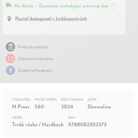
Na sklade – Zasielame nasledujúci pracovný deň
?
Pozrieť dostupnosť v kníhkupectvách
Pridať do wishlistu
Odporučiť známemu
Zdielať na Facebooku
VYDAVATEĽ
POČET STRÁN
ROK VYDANIA
JAZYK
N Press
560
2024
Slovenčina
VÄZBA
EAN
Tvrdá väzba / Hardback
9788082302373