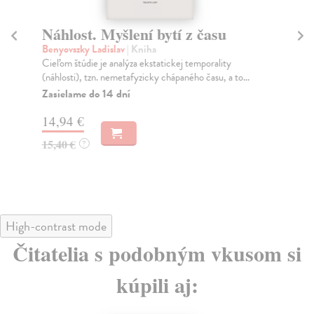
Náhlost. Myšlení bytí z času
Ro
f
Benyovszky Ladislav
| Kniha
Cieľom štúdie je analýza ekstatickej temporality
Ben
(náhlosti), tzn. nemetafyzicky chápaného času, a to...
Zasielame do 14 dní
Za
14,94 €
10
15,40 €
?
10
High-contrast mode
Čitatelia s podobným vkusom si
kúpili aj: