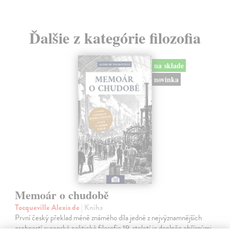
Ďalšie z kategórie filozofia
na sklade
novinka
Memoár o chudobě
Tocqueville Alexis de
| Kniha
První český překlad méně známého díla jedné z nejvýznamnějších
osobností evropské politické filosofie 19. století je doplněn obšírnými