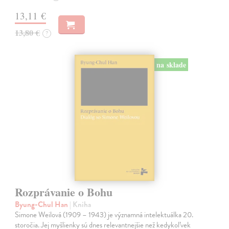
13,11 €
13,80 €
?
na sklade
Rozprávanie o Bohu
Byung-Chul Han
| Kniha
Simone Weilová (1909 – 1943) je významná intelektuálka 20.
storočia. Jej myšlienky sú dnes relevantnejšie než kedykoľvek