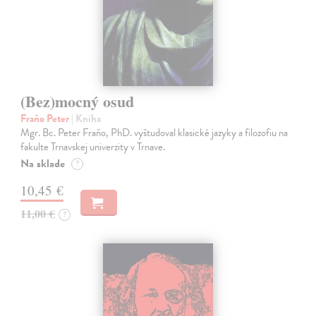
(Bez)mocný osud
Fraňo Peter
| Kniha
Mgr. Bc. Peter Fraňo, PhD. vyštudoval klasické jazyky a filozofiu na
fakulte Trnavskej univerzity v Trnave.
Na sklade
?
10,45 €
11,00 €
?