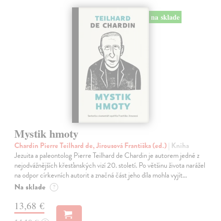
na sklade
Mystik hmoty
Chardin Pierre Teilhard de, Jirousová Františka (ed.)
| Kniha
Jezuita a paleontolog Pierre Teilhard de Chardin je autorem jedné z
nejodvážnějších křesťanských vizí 20. století. Po většinu života narážel
na odpor církevních autorit a značná část jeho díla mohla vyjít…
Na sklade
?
13,68 €