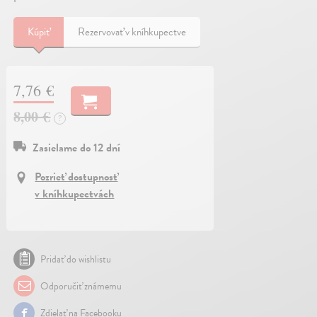
Kúpiť
Rezervovať v kníhkupectve
7,76 €
8,00 €
?
Zasielame do 12 dní
Pozrieť dostupnosť
v kníhkupectvách
Pridať do wishlistu
Odporučiť známemu
Zdielať na Facebooku