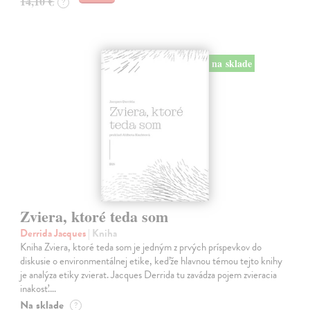
14,10 €
?
na sklade
Zviera, ktoré teda som
Derrida Jacques
| Kniha
Kniha Zviera, ktoré teda som je jedným z prvých príspevkov do
diskusie o environmentálnej etike, keďže hlavnou témou tejto knihy
je analýza etiky zvierat. Jacques Derrida tu zavádza pojem zvieracia
inakosť.…
Na sklade
?