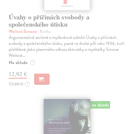
Úvahy o příčinách svobody a
společenského útisku
Weilová Simone
| Kniha
Argumentačně sevřené a myšlenkově subtilní Úvahy o příčinách
svobody a společenského útisku, psané ve druhé půli roku 1934, tvoří
přehlížené jádro písemného odkazu aktivistky a myslitelky Simone
Weilové…
Na sklade
?
12,92 €
13,60 €
?
na sklade