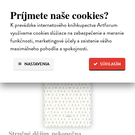
komentáři Ivo Budila, Jana Kellera a Gertrudy Himmelfalberové.
Príjmete naše cookies?
Od…
Na sklade
?
K prevádzke internetového kníhkupectva Artforum
5,94 €
využívame cookies slúžiace na zabezpečenie a meranie
6,60 €
funkčnosti, marketingové účely a zaistenie vášho
?
maximálneho pohodlia a spokojnosti.
novinka
NASTAVENIA
SÚHLASÍM
Stručné dějiny nekonečna