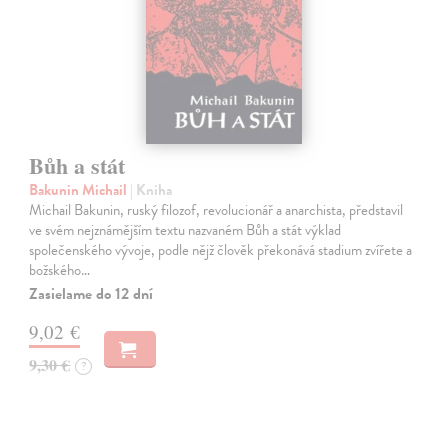
Bůh a stát
Bakunin Michail
| Kniha
Michail Bakunin, ruský filozof, revolucionář a anarchista, představil
ve svém nejznámějším textu nazvaném Bůh a stát výklad
společenského vývoje, podle nějž člověk překonává stadium zvířete a
božského…
Zasielame do 12 dní
9,02 €
9,30 €
?