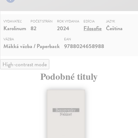
VYDAVATEĽ
POČET STRÁN
ROK VYDANIA
EDÍCIA
JAZYK
Karolinum
82
2024
Filosofie
Čeština
VÄZBA
EAN
Mäkká väzba / Paperback
9788024658988
High-contrast mode
Podobné tituly