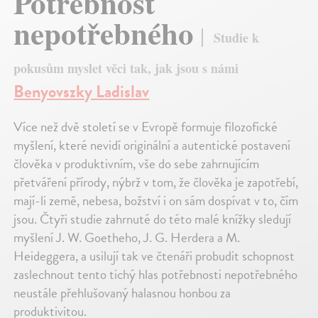
Potřebnost
nepotřebného
Studie k
pokusům myslet věci tak, jak jsou s námi
Benyovszky Ladislav
Více než dvě století se v Evropě formuje filozofické
myšlení, které nevidí originální a autentické postavení
člověka v produktivním, vše do sebe zahrnujícím
přetváření přírody, nýbrž v tom, že člověka je zapotřebí,
mají-li země, nebesa, božství i on sám dospívat v to, čím
jsou. Čtyři studie zahrnuté do této malé knížky sledují
myšlení J. W. Goetheho, J. G. Herdera a M.
Heideggera, a usilují tak ve čtenáři probudit schopnost
zaslechnout tento tichý hlas potřebnosti nepotřebného
neustále přehlušovaný halasnou honbou za
produktivitou.