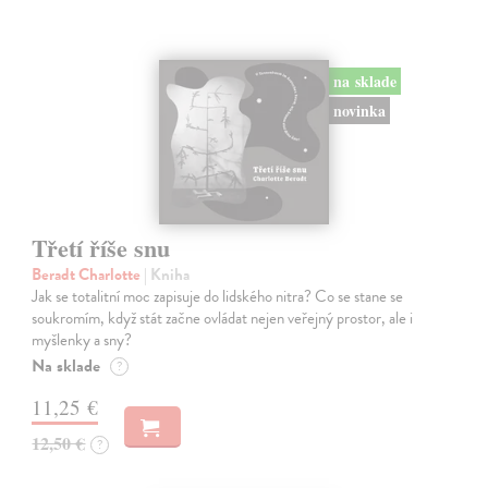
na sklade
novinka
Třetí říše snu
Beradt Charlotte
| Kniha
Jak se totalitní moc zapisuje do lidského nitra? Co se stane se
soukromím, když stát začne ovládat nejen veřejný prostor, ale i
myšlenky a sny?
Na sklade
?
11,25 €
12,50 €
?