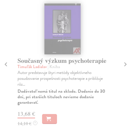
Současný výzkum psychoterapie
M
ro
Timuľák Ladislav
| Kniha
Autor predstavuje štyri metódy objektívneho
Bla
posudzovanie prospešnosti psychoterapie a približuje
Pra
rôz...
obl
vys
Dodávateľ nemá titul na sklade. Dodanie do 30
dní, pri starších tituloch nevieme dodanie
Za
garantovať.
13
13,68 €
13
14,10 €
?