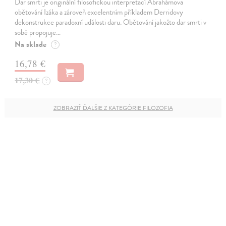
Dar smrti je originální filosofickou interpretací Abrahámova
obětování Izáka a zároveň excelentním příkladem Derridovy
dekonstrukce paradoxní události daru. Obětování jakožto dar smrti v
sobě propojuje…
Na sklade
?
16,78 €
17,30 €
?
ZOBRAZIŤ ĎALŠIE Z KATEGÓRIE FILOZOFIA