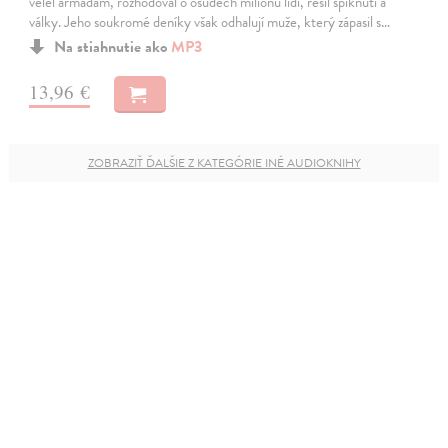
velel armádám, rozhodoval o osudech milionů lidí, řešil spiknutí a
války. Jeho soukromé deníky však odhalují muže, který zápasil s…
Na stiahnutie ako
MP3
13,96 €
ZOBRAZIŤ ĎALŠIE Z KATEGÓRIE INÉ AUDIOKNIHY