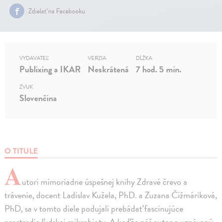
Zdielať na Facebooku
VYDAVATEĽ
VERZIA
DĹŽKA
Publixing a IKAR
Neskrátená
7 hod. 5 min.
ZVUK
Slovenčina
O TITULE
A
utori mimoriadne úspešnej knihy Zdravé črevo a
trávenie, docent Ladislav Kužela, PhD. a Zuzana Čižmáriková,
PhD, sa v tomto diele podujali prebádať fascinujúce
prostredie ľudskej mikrobioty. A keďže náš autor a uznávaný