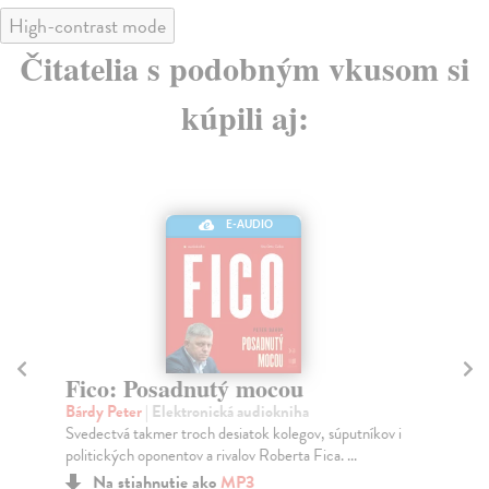
High-contrast mode
Čitatelia s podobným vkusom si
kúpili aj:
E-AUDIO
Fico: Posadnutý pomstou
B
Bárdy Peter
| Elektronická audiokniha
Br
Audiokniha Fico – Posadnutý pomstou je
Bez
pokračovaním bestselleru Petra Bárdyho o kariére a
vše
politike š...