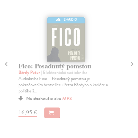
E-AUDIO
Fico: Posadnutý mocou
B
Bárdy Peter
| Elektronická audiokniha
Br
Svedectvá takmer troch desiatok kolegov, súputníkov i
Bez
politických oponentov a rivalov Roberta Fica. ...
vše
Na stiahnutie ako
MP3
14,95 €
14