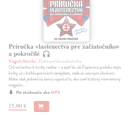
Príručka vlastenectva pre začiatočníkov
a pokročilé
Vrzgula Monika
| Elektronická audiokniha
Od večierkov k tvrdej realite – a späť do uší.Papierovú podobu tejto
knihy už v kníhkupectvách nenájdete, stala sa vzácnym úlovkom.
Máte však jedinečnú šancu vypočuť si, ako znel kultový internetový
magazín…
Na stiahnutie ako
MP3
15,90 €