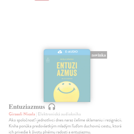
E-AUDIO
novinka
Entuziazmus
Girasoli Nicola
| Elektronická audiokniha
Ako spoločnosť i jednotlivci dnes naraz čelíme sklamaniu i rezignácii.
Kniha ponúka predovšetkým mladým ľuďom duchovnú cestu, ktorá
ich privedie k životu plnému radosti a entuziazmu.