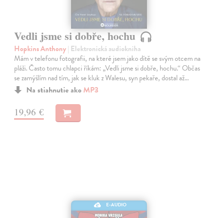
Vedli jsme si dobře, hochu
Hopkins Anthony
| Elektronická audiokniha
Mám v telefonu fotografii, na které jsem jako dítě se svým otcem na
pláži. Často tomu chlapci říkám: „Vedli jsme si dobře, hochu.“ Občas
se zamýšlím nad tím, jak se kluk z Walesu, syn pekaře, dostal až…
Na stiahnutie ako
MP3
19,96 €
E-AUDIO