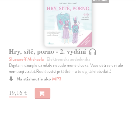
Hry, sítě, porno - 2. vydání
Slussareff Michaela
| Elektronická audiokniha
Digitální džungle už nikdy nebude méně divoká. Vaše děti se v ní ale
nemusejí ztratit.Rodičovství je těžké – a to digitální obzvlášť.
Na stiahnutie ako
MP3
19,16 €