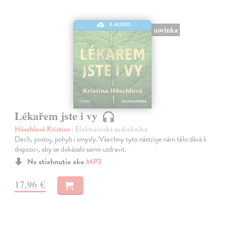
E-AUDIO
novinka
Lékařem jste i vy
Höschlová Kristina
| Elektronická audiokniha
Dech, postoj, pohyb i smysly. Všechny tyto nástroje nám tělo dává k
dispozici, aby se dokázalo samo uzdravit.
Na stiahnutie ako
MP3
17,96 €