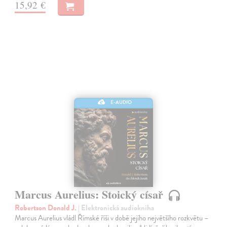
15,92 €
E-AUDIO
Marcus Aurelius: Stoický císař
Robertson Donald J.
| Elektronická audiokniha
Marcus Aurelius vládl Římské říši v době jejího největšího rozkvětu –