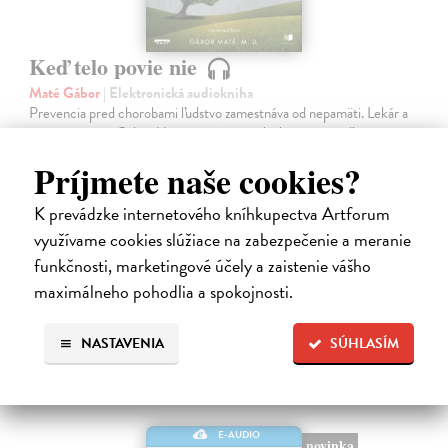
Keď telo povie nie
Maté Gábor
| Elektronická audiokniha
Prevencia pred chorobami ľudstvo zamestnáva od nepamäti. Lekár a
uznávaný autor Gábor Maté verí, že spôsob akým premýšľame a
využívame svoju mozgovú kapacitu, má vplyv aj na naše fyzické
Príjmete naše cookies?
zdravie.
Na stiahnutie ako
MP3
K prevádzke internetového kníhkupectva Artforum
využívame cookies slúžiace na zabezpečenie a meranie
14,45 €
funkčnosti, marketingové účely a zaistenie vášho
maximálneho pohodlia a spokojnosti.
NASTAVENIA
SÚHLASÍM
E-AUDIO
novinka