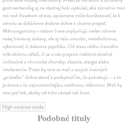
gastroenterológ aj na vlastnej koži vyskúšal, akú zázračnú moc
má nad človekom strava, oprávnene môže konštatovať, že k
zdraviu sa dokážeme doslova dobre a chutne prejesť.
Mikroorganizmy v našom čreve ovplyvňujú nielen zdravie
našej tráviacej sústavy, ale aj našu imunitu, metabolizmus,
výkonnosť, či dokonca psychiku. Od stavu nášho črevného
mikrobiómu záleží, či sa u nás prejavia niektoré závažné
civilizačné a chronické choroby, obezita, alergie alebo
intolerancie. Preto by sme sa mali o svojich črevných
„priateľov“ dobre starať a poskytnúť im, čo potrebujú – a to
je strava s čo najrozmanitejšou rastlinnou vlákninou. Mali by
sme jesť tak, akoby od toho závisel náš život.
High-contrast mode
Podobné tituly