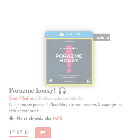
E-AUDIO
novinka
Porazme hoaxy!
Šnídl Vladimír
| Elektronická audiokniha
Nie je možné presvedčiť každého, kto verí hoaxom. S viacerými sa
však dá rozprávať.
Na stiahnutie ako
MP3
12,95 €