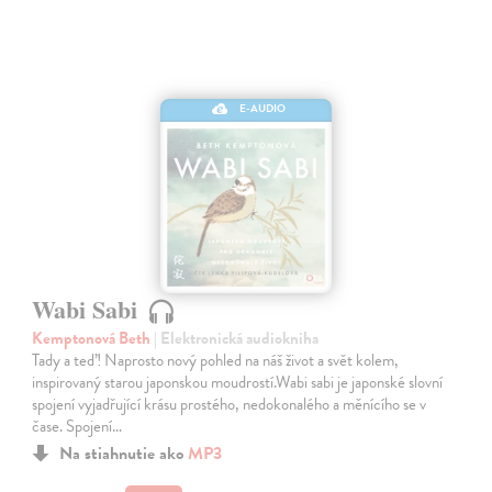
E-AUDIO
Wabi Sabi
Kemptonová Beth
| Elektronická audiokniha
Tady a teď! Naprosto nový pohled na náš život a svět kolem,
inspirovaný starou japonskou moudrostí.Wabi sabi je japonské slovní
spojení vyjadřující krásu prostého, nedokonalého a měnícího se v
čase. Spojení…
Na stiahnutie ako
MP3