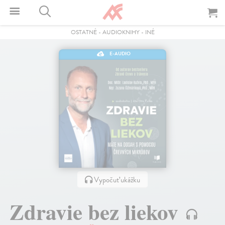
OSTATNÉ
-
AUDIOKNIHY
-
INÉ
E-AUDIO
Vypočuť ukážku
Zdravie bez liekov