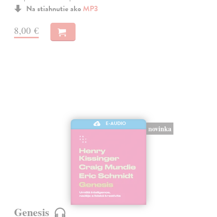
Na stiahnutie ako
MP3
8,00 €
E-AUDIO
novinka
Genesis