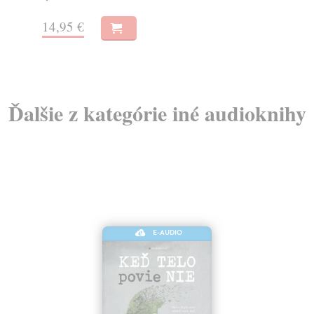
Na stiahnutie ako
MP3
14
16,95 €
Ďalšie z kategórie iné audioknihy
E-AUDIO