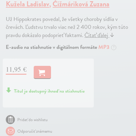
Kužela Ladislav
,
Čižmáriková Zuzana
Už Hippokrates povedal, že všetky choroby sídlia v
črevách. Ľudstvu trvalo viac než 2 400 rokov, kým túto
pravdu dokázalo podoprieť faktami.
Čítať ďalej
↓
E-audio na stiahnutie v digitálnom formáte
MP3
?
11,95 €
Titul je dostupný ihneď na stiahnutie
Pridať do wishlistu
Odporučiť známemu