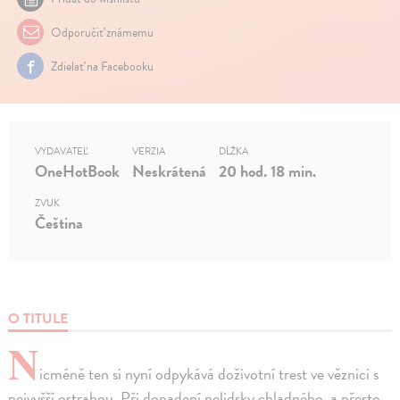
Odporučiť známemu
Zdielať na Facebooku
VYDAVATEĽ
VERZIA
DĹŽKA
OneHotBook
Neskrátená
20 hod. 18 min.
ZVUK
Čeština
O TITULE
N
icméně ten si nyní odpykává doživotní trest ve věznici s
nejvyšší ostrahou. Při dopadení nelidsky chladného, a přesto