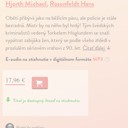
Hjorth Michael
,
Rosenfeldt Hans
Obětí přibývá jako na běžícím pásu, ale policie je stále
bezradná. Mistr by na něho byl hrdý! Tým švédských
kriminalistů vedený Torkelem Höglundem se snaží
vypátrat zabijáka žen, který se podle všeho zhlédl v
proslulém sériovém vrahovi z 90. let.
Čítať ďalej
↓
E-audio na stiahnutie v digitálnom formáte
MP3
?
17,96 €
Titul je dostupný ihneď na stiahnutie
Pridať do wishlistu