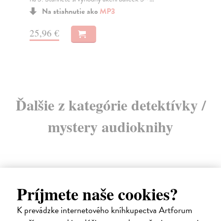
Na stiahnutie ako
MP3
17,96 €
17
Ďalšie z kategórie detektívky /
mystery audioknihy
Príjmete naše cookies?
K prevádzke internetového kníhkupectva Artforum
E-AUDIO