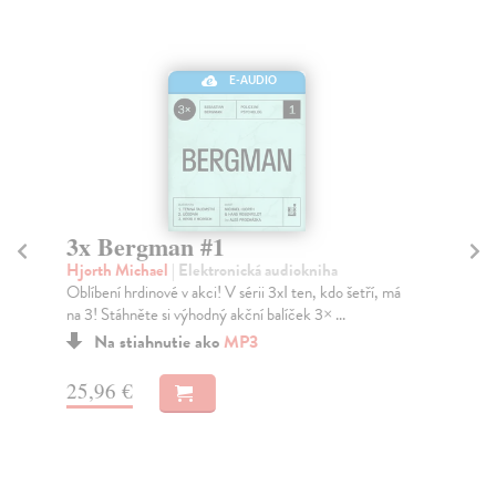
E-AUDIO
3x Bergman #1
Vy
Hjorth Michael
| Elektronická audiokniha
Hj
Oblíbení hrdinové v akci! V sérii 3xI ten, kdo šetří, má
Co 
na 3! Stáhněte si výhodný akční balíček 3× ...
svo
Na stiahnutie ako
MP3
25,96 €
17