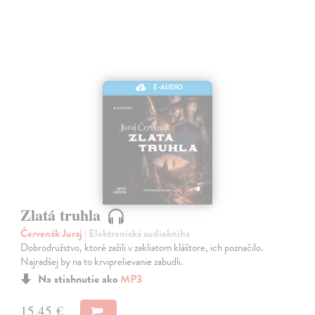
E-AUDIO
Zlatá truhla
Červenák Juraj
| Elektronická audiokniha
Dobrodružstvo, ktoré zažili v zakliatom kláštore, ich poznačilo.
Najradšej by na to krviprelievanie zabudli.
Na stiahnutie ako
MP3
15,45 €