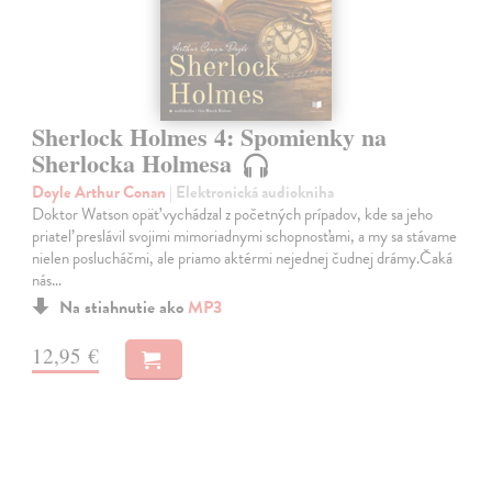
Sherlock Holmes 4: Spomienky na
Sherlocka Holmesa
Doyle Arthur Conan
| Elektronická audiokniha
Doktor Watson opäť vychádzal z početných prípadov, kde sa jeho
priateľ preslávil svojimi mimoriadnymi schopnosťami, a my sa stávame
nielen poslucháčmi, ale priamo aktérmi nejednej čudnej drámy.Čaká
nás…
Na stiahnutie ako
MP3
12,95 €