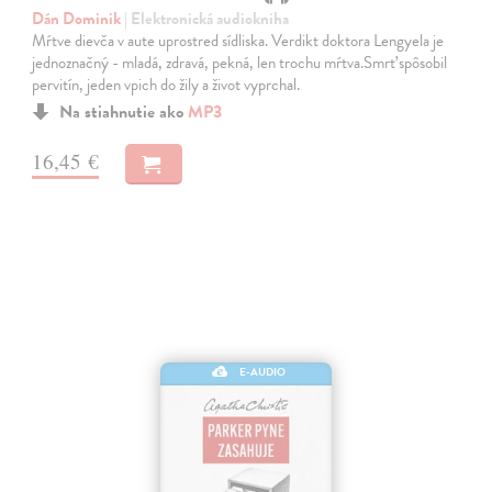
Dán Dominik
| Elektronická audiokniha
Mŕtve dievča v aute uprostred sídliska. Verdikt doktora Lengyela je
jednoznačný - mladá, zdravá, pekná, len trochu mŕtva.Smrť spôsobil
pervitín, jeden vpich do žily a život vyprchal.
Na stiahnutie ako
MP3
16,45 €
E-AUDIO