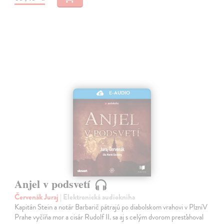
E-AUDIO
Anjel v podsvetí
Červenák Juraj
| Elektronická audiokniha
Kapitán Stein a notár Barbarič pátrajú po diabolskom vrahovi v PlzniV
Prahe vyčíňa mor a cisár Rudolf II. sa aj s celým dvorom presťahoval