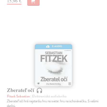
15,96 €
E-AUDIO
Zberateľ očí
Fitzek Sebastian
| Elektronická audiokniha
Zberateľ očí hrá najstaršiu hru na svete: hru na schovávačku. S vašimi
deťmi.