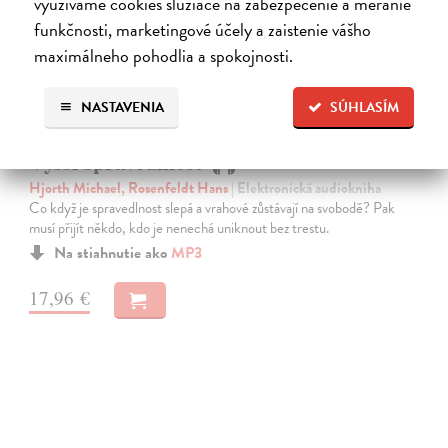
využívame cookies slúžiace na zabezpečenie a meranie
funkčnosti, marketingové účely a zaistenie vášho
maximálneho pohodlia a spokojnosti.
NASTAVENIA
SÚHLASÍM
Vyšší spravedlnost
Hjorth Michael, Rosenfeldt Hans
| Elektronická audiokniha
Co když je spravedlnost slepá a vrahové zůstávají na svobodě? Pak
musí přijít někdo, kdo je nenechá uniknout bez trestu.
Na stiahnutie ako
MP3
17,96 €