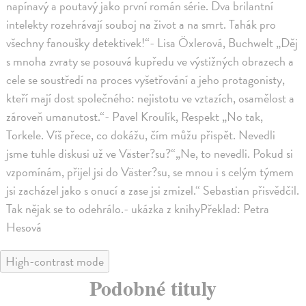
napínavý a poutavý jako první román série. Dva brilantní
intelekty rozehrávají souboj na život a na smrt. Tahák pro
všechny fanoušky detektivek!“- Lisa Öxlerová, Buchwelt „Děj
s mnoha zvraty se posouvá kupředu ve výstižných obrazech a
cele se soustředí na proces vyšetřování a jeho protagonisty,
kteří mají dost společného: nejistotu ve vztazích, osamělost a
zároveň umanutost.“- Pavel Kroulík, Respekt „No tak,
Torkele. Víš přece, co dokážu, čím můžu přispět. Nevedli
jsme tuhle diskusi už ve Väster?su?“„Ne, to nevedli. Pokud si
vzpomínám, přijel jsi do Väster?su, se mnou i s celým týmem
jsi zacházel jako s onucí a zase jsi zmizel.“ Sebastian přisvědčil.
Tak nějak se to odehrálo.- ukázka z knihyPřeklad: Petra
Hesová
High-contrast mode
Podobné tituly