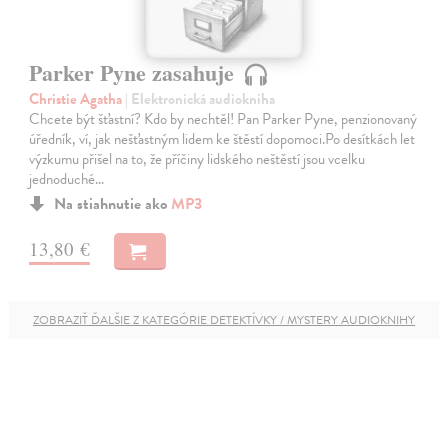
Parker Pyne zasahuje
Christie Agatha
| Elektronická audiokniha
Chcete být šťastní? Kdo by nechtěl! Pan Parker Pyne, penzionovaný
úředník, ví, jak nešťastným lidem ke štěstí dopomoci.Po desítkách let
výzkumu přišel na to, že příčiny lidského neštěstí jsou vcelku
jednoduché…
Na stiahnutie ako
MP3
13,80 €
ZOBRAZIŤ ĎALŠIE Z KATEGÓRIE DETEKTÍVKY / MYSTERY AUDIOKNIHY