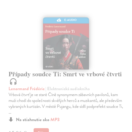
E-AUDIO
Případy soudce Ti: Smrt ve vrbové čtvrti
Lenormand Frédéric
| Elektronická audiokniha
Vrbová čtvrť je ve staré Číně synonymem zábavních pavilonů, kam
muži chodí do společnosti skvělých herců a muzikantů, ale především
vybraných kurtizán. V městě Pujangu, kde sídlí podprefekt soudce Ti,
…
Na stiahnutie ako
MP3