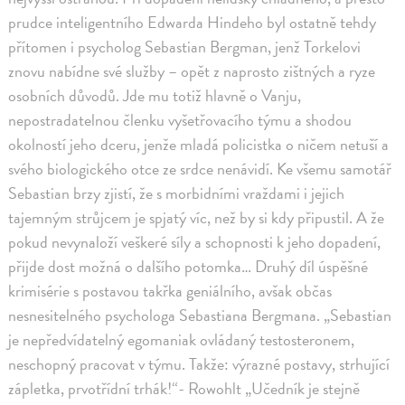
prudce inteligentního Edwarda Hindeho byl ostatně tehdy
přítomen i psycholog Sebastian Bergman, jenž Torkelovi
znovu nabídne své služby – opět z naprosto zištných a ryze
osobních důvodů. Jde mu totiž hlavně o Vanju,
nepostradatelnou členku vyšetřovacího týmu a shodou
okolností jeho dceru, jenže mladá policistka o ničem netuší a
svého biologického otce ze srdce nenávidí. Ke všemu samotář
Sebastian brzy zjistí, že s morbidními vraždami i jejich
tajemným strůjcem je spjatý víc, než by si kdy připustil. A že
pokud nevynaloží veškeré síly a schopnosti k jeho dopadení,
přijde dost možná o dalšího potomka… Druhý díl úspěšné
krimisérie s postavou takřka geniálního, avšak občas
nesnesitelného psychologa Sebastiana Bergmana. „Sebastian
je nepředvídatelný egomaniak ovládaný testosteronem,
neschopný pracovat v týmu. Takže: výrazné postavy, strhující
zápletka, prvotřídní trhák!“- Rowohlt „Učedník je stejně