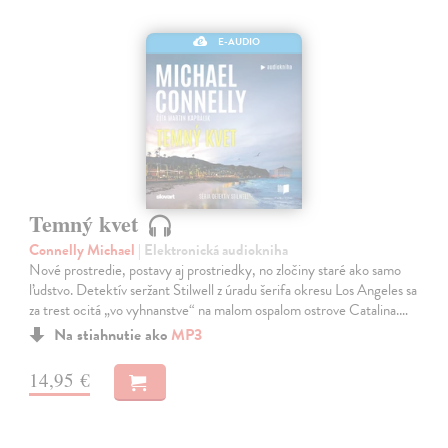
E-AUDIO
Temný kvet
Connelly Michael
| Elektronická audiokniha
Nové prostredie, postavy aj prostriedky, no zločiny staré ako samo
ľudstvo. Detektív seržant Stilwell z úradu šerifa okresu Los Angeles sa
za trest ocitá „vo vyhnanstve“ na malom ospalom ostrove Catalina.…
Na stiahnutie ako
MP3
14,95 €