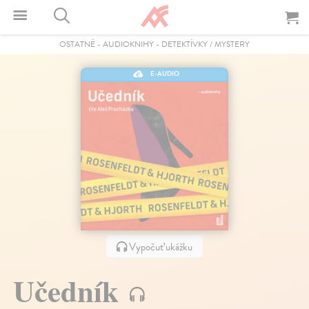
OSTATNÉ
-
AUDIOKNIHY
-
DETEKTÍVKY / MYSTERY
E-AUDIO
Vypočuť ukážku
Učedník