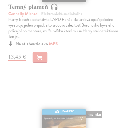
Temný plameň
Connelly Michael
| Elektronická audiokniha
Harry Bosch a detektívka LAPD Renée Ballardová opäť spoločne
vyšetrujú jeden prípad, a to srdcovú záležitosť Boschovho bývalého
policajného mentora, muža, vďaka ktorému sa Harry stal detektívom.
Ten je…
Na stiahnutie ako
MP3
13,45 €
E-AUDIO
novinka