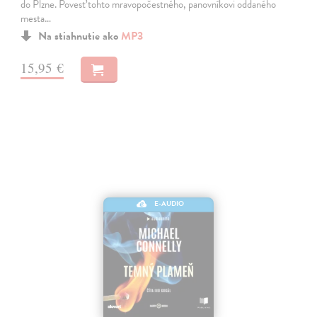
do Plzne. Povesť tohto mravopočestného, panovníkovi oddaného
mesta…
Na stiahnutie ako
MP3
15,95 €
E-AUDIO