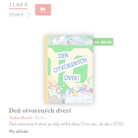
11,64 €
12,00 €
?
na sklade
Deň otvorených dverí
Vadas Marek
| Kniha
Deň otvorených dverí je vždy veľká sláva. O to viac, ak ide o ZOO.
Na sklade