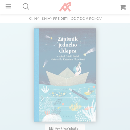
KNIHY
-
KNIHY PRE DETI
-
OD 7 DO 9 ROKOV
Prečítať ukážku