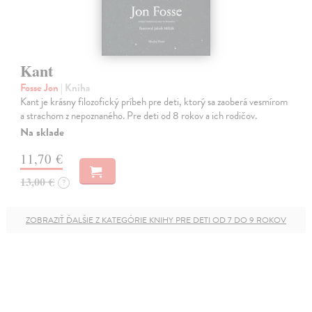
Kant
Fosse Jon
| Kniha
Kant je krásny filozofický príbeh pre deti, ktorý sa zaoberá vesmírom
a strachom z nepoznaného. Pre deti od 8 rokov a ich rodičov.
Na sklade
11,70 €
13,00 €
?
ZOBRAZIŤ ĎALŠIE Z KATEGÓRIE KNIHY PRE DETI OD 7 DO 9 ROKOV