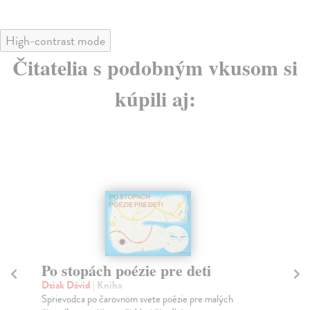
High-contrast mode
Čitatelia s podobným vkusom si
kúpili aj:
Poď do rozprávky
P
Dziak Dávid
| Kniha
kol
Sú knihy, ktoré k čitateľovi vystrú ruku a vezmú ho do
Ved