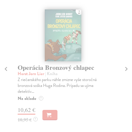
Operácia Bronzový chlapec
V
Horst Jorn Lier
| Kniha
Ha
Z riečanského parku náhle zmizne vyše storočná
Ten
bronzová soška Huga Rodina. Prípadu sa ujíma
mát
detektív...
Za
Na sklade
?
12
10,62 €
12
10,95 €
?