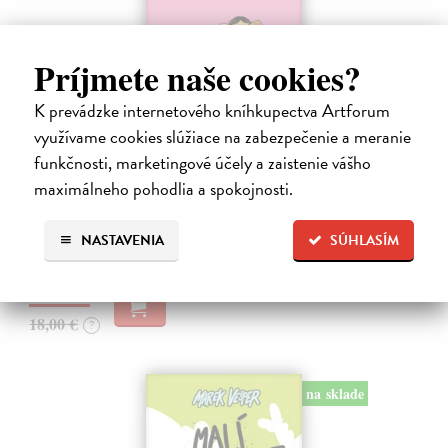
Príjmete naše cookies?
K prevádzke internetového kníhkupectva Artforum
využívame cookies slúžiace na zabezpečenie a meranie
Ariol 4
funkčnosti, marketingové účely a zaistenie vášho
Guibert Emmanuel
| Kniha
maximálneho pohodlia a spokojnosti.
PEŤULA je krásna a ako pekne vonia! Ariol sedí v triede rovno za ňou
a vo svojich myšlienkach ju zasýpa komplimentami. Dokonca si
predstavuje, ako jej hovorí, že ju miluje.
NASTAVENIA
SÚHLASÍM
Na sklade
17,10 €
18,00 €
?
na sklade