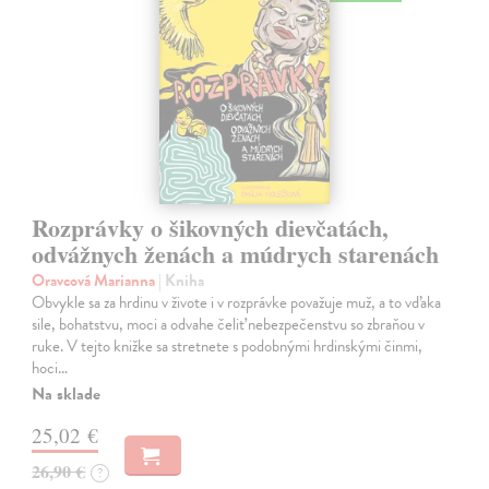
Rozprávky o šikovných dievčatách,
odvážnych ženách a múdrych starenách
Oravcová Marianna
| Kniha
Obvykle sa za hrdinu v živote i v rozprávke považuje muž, a to vďaka
sile, bohatstvu, moci a odvahe čeliť nebezpečenstvu so zbraňou v
ruke. V tejto knižke sa stretnete s podobnými hrdinskými činmi,
hoci…
Na sklade
25,02 €
26,90 €
?