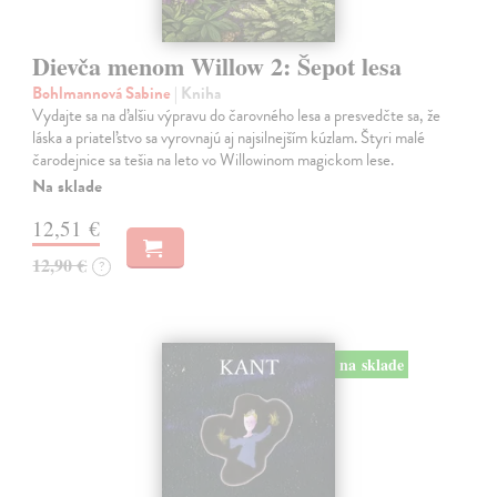
Dievča menom Willow 2: Šepot lesa
Bohlmannová Sabine
| Kniha
Vydajte sa na ďalšiu výpravu do čarovného lesa a presvedčte sa, že
láska a priateľstvo sa vyrovnajú aj najsilnejším kúzlam. Štyri malé
čarodejnice sa tešia na leto vo Willowinom magickom lese.
Na sklade
12,51 €
12,90 €
?
na sklade