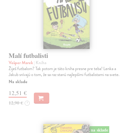
Malí futbalisti
Vešper Marek
| Kniha
Žiješ futbalom? Tak potom je táto kniha presne pre teba! Lenka a
Jakub snívajú o tom, že sa raz stanú najlepšími futbalistami na svete.
Na sklade
12,51 €
12,90 €
?
na sklade