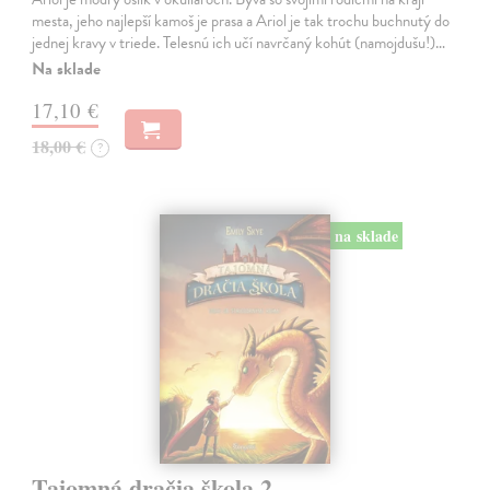
mesta, jeho najlepší kamoš je prasa a Ariol je tak trochu buchnutý do
jednej kravy v triede. Telesnú ich učí navrčaný kohút (namojdušu!)…
Na sklade
17,10 €
18,00 €
?
na sklade
Tajomná dračia škola 2