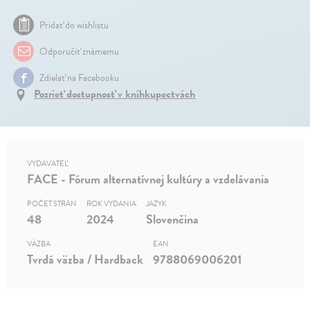
Pridať do wishlistu
Odporučiť známemu
Zdielať na Facebooku
Pozrieť dostupnosť v kníhkupectvách
VYDAVATEĽ
FACE - Fórum alternatívnej kultúry a vzdelávania
POČET STRÁN
ROK VYDANIA
JAZYK
48
2024
Slovenčina
VÄZBA
EAN
Tvrdá väzba / Hardback
9788069006201