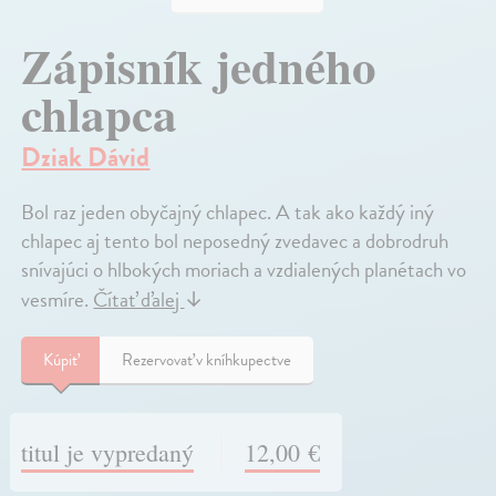
Zápisník jedného
chlapca
Dziak Dávid
Bol raz jeden obyčajný chlapec. A tak ako každý iný
chlapec aj tento bol neposedný zvedavec a dobrodruh
snívajúci o hlbokých moriach a vzdialených planétach vo
vesmíre.
Čítať ďalej
↓
Kúpiť
Rezervovať v kníhkupectve
titul je vypredaný
12,00 €