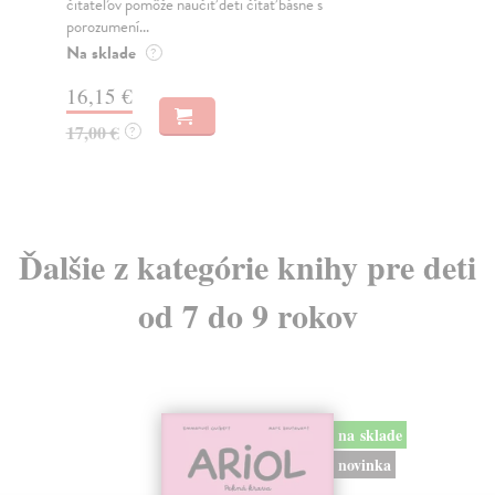
rozprávky. Zavedú ho na stránky s dobrodružný...
Môž
Na sklade
Na
?
11,40 €
11
12,00 €
11
?
Ďalšie z kategórie knihy pre deti
od 7 do 9 rokov
na sklade
novinka