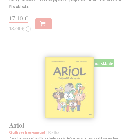
Na sklade
17,10 €
18,00 €
?
na sklade
Ariol
Guibert Emmanuel
| Kniha
Ariol je modrý oslík v okuliaroch. Býva so svojimi rodičmi na kraji