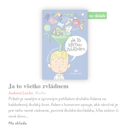
na sklade
Ja to všetko zvládnem
Jecková Lenka
| Kniha
Príbeh je veselým a úprimným pohľadom druháha Adama na
každodenný školský život. Adam s humorom opisuje, aké náročné je
pre neho ranné vstávanie, povinná školská dochádzka, hŕba zošitov či
nové slovo…
Na sklade