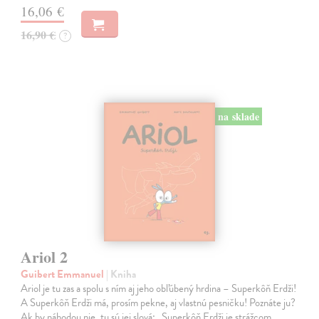
16,06 €
16,90 €
?
na sklade
Ariol 2
Guibert Emmanuel
| Kniha
Ariol je tu zas a spolu s ním aj jeho obľúbený hrdina – Superkôň Erdži!
A Superkôň Erdži má, prosím pekne, aj vlastnú pesničku! Poznáte ju?
Ak by náhodou nie, tu sú jej slová: „Superkôň Erdži je strážcom…