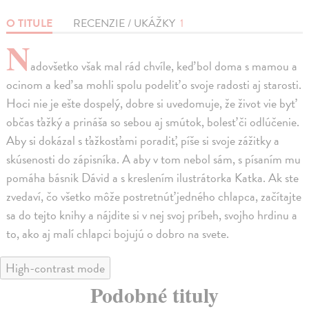
O TITULE
RECENZIE / UKÁŽKY
1
N
adovšetko však mal rád chvíle, keď bol doma s mamou a
ocinom a keď sa mohli spolu podeliť o svoje radosti aj starosti.
Hoci nie je ešte dospelý, dobre si uvedomuje, že život vie byť
občas ťažký a prináša so sebou aj smútok, bolesť či odlúčenie.
Aby si dokázal s ťažkosťami poradiť, píše si svoje zážitky a
skúsenosti do zápisníka. A aby v tom nebol sám, s písaním mu
pomáha básnik Dávid a s kreslením ilustrátorka Katka. Ak ste
zvedaví, čo všetko môže postretnúť jedného chlapca, začítajte
sa do tejto knihy a nájdite si v nej svoj príbeh, svojho hrdinu a
to, ako aj malí chlapci bojujú o dobro na svete.
High-contrast mode
Podobné tituly