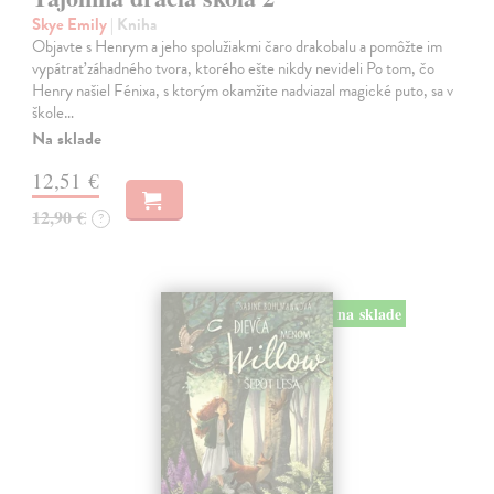
Skye Emily
| Kniha
Objavte s Henrym a jeho spolužiakmi čaro drakobalu a pomôžte im
vypátrať záhadného tvora, ktorého ešte nikdy nevideli Po tom, čo
Henry našiel Fénixa, s ktorým okamžite nadviazal magické puto, sa v
škole…
Na sklade
12,51 €
12,90 €
?
na sklade