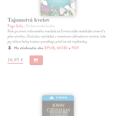
Tajomstvá kvetov
Page Sally
| Elektronická kniha
Rok po smrti milovaného manžela sa Emma stále nedokáže zmieriť s
jeho smrťou. Útočisko nachádza v miestnom záhradnom centre, kde
jej vôňa a farby kvetov pomáhajú prísť na iné myšlienky.
Na stiahnutie ako
EPUB
,
MOBI
a
PDF
16,95 €
E-KNIHA