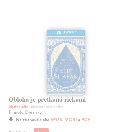
E-KNIHA
Obloha je pretkaná riekami
Shafak Elif
| Elektronická kniha
Tri životy. Dve rieky.
Na stiahnutie ako
EPUB
,
MOBI
a
PDF