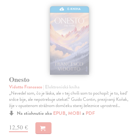
E-KNIHA
Onesto
Vidotto Francesco
| Elektronická kniha
„Nevedel som, čo je láska, ale v tej chvíli som to pochopil: je to, keď
srdce bije, ale nepotrebuje utekať.“ Guido Contin, prezývaný Koňak,
žije v opustenom strážnom domčeku starej železnice uprostred…
Na stiahnutie ako
EPUB
,
MOBI
a
PDF
12,50 €