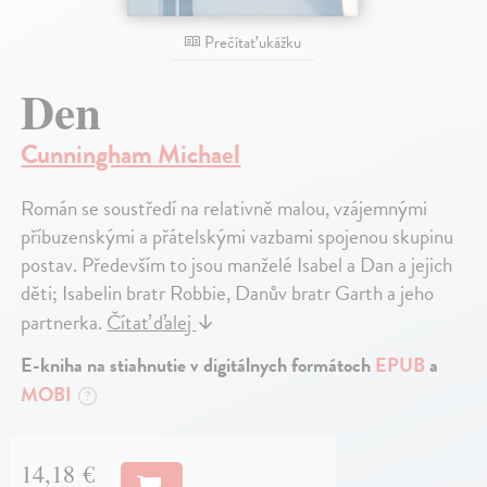
Prečítať ukážku
Den
Cunningham Michael
Román se soustředí na relativně malou, vzájemnými
příbuzenskými a přátelskými vazbami spojenou skupinu
postav. Především to jsou manželé Isabel a Dan a jejich
děti; Isabelin bratr Robbie, Danův bratr Garth a jeho
partnerka.
Čítať ďalej
↓
E-kniha na stiahnutie v digitálnych formátoch
EPUB
a
MOBI
?
14,18 €