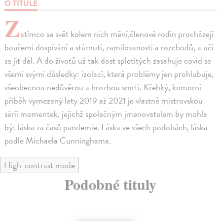
O TITULE
Z
atímco se svět kolem nich mění,členové rodin procházejí
bouřemi dospívání a stárnutí, zamilovanosti a rozchodů, a učí
se jít dál. A do životů už tak dost spletitých zasahuje covid se
všemi svými důsledky: izolací, která problémy jen prohlubuje,
všeobecnou nedůvěrou a hrozbou smrti. Křehký, komorní
příběh vymezený lety 2019 až 2021 je vlastně mistrovskou
sérií momentek, jejichž společným jmenovatelem by mohla
být láska za časů pandemie. Láska ve všech podobách, láska
podle Michaela Cunninghama.
High-contrast mode
Podobné tituly