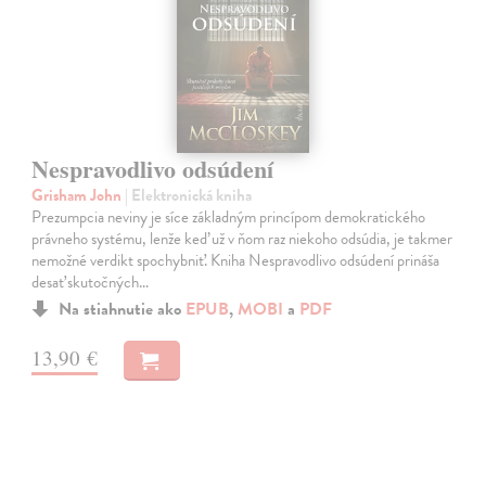
Nespravodlivo odsúdení
Grisham John
| Elektronická kniha
Prezumpcia neviny je síce základným princípom demokratického
právneho systému, lenže keď už v ňom raz niekoho odsúdia, je takmer
nemožné verdikt spochybniť. Kniha Nespravodlivo odsúdení prináša
desať skutočných…
Na stiahnutie ako
EPUB
,
MOBI
a
PDF
13,90 €