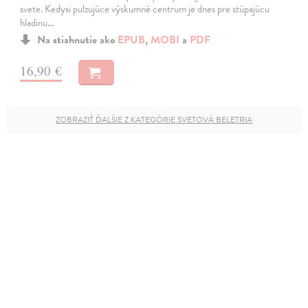
svete. Kedysi pulzujúce výskumné centrum je dnes pre stúpajúcu
hladinu…
Na stiahnutie ako
EPUB
,
MOBI
a
PDF
16,90 €
ZOBRAZIŤ ĎALŠIE Z KATEGÓRIE SVETOVÁ BELETRIA