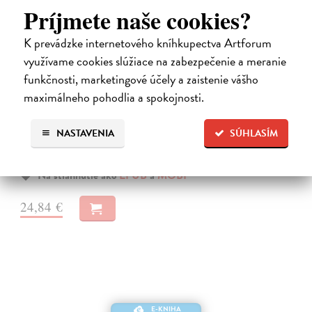
Príjmete naše cookies?
K prevádzke internetového kníhkupectva Artforum
využívame cookies slúžiace na zabezpečenie a meranie
funkčnosti, marketingové účely a zaistenie vášho
Město a jeho nejisté zdi
maximálneho pohodlia a spokojnosti.
Murakami Haruki
| Elektronická kniha
Město a jeho nejisté zdi – dlouho očekávaný román Harukiho
Murakamiho volně navazuje na autorovu starší novelu z roku 1980 a
NASTAVENIA
SÚHLASÍM
tematicky se prolíná s jeho kultovním dílem Konec světa & Hard-
boiled Wonderland.…
Na stiahnutie ako
EPUB
a
MOBI
24,84 €
E-KNIHA