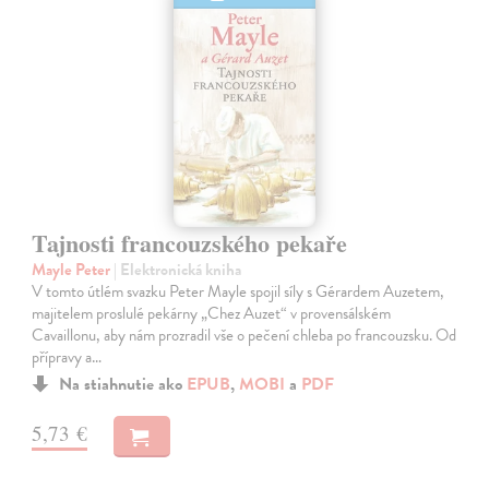
Tajnosti francouzského pekaře
Mayle Peter
| Elektronická kniha
V tomto útlém svazku Peter Mayle spojil síly s Gérardem Auzetem,
majitelem proslulé pekárny „Chez Auzet“ v provensálském
Cavaillonu, aby nám prozradil vše o pečení chleba po francouzsku. Od
přípravy a…
Na stiahnutie ako
EPUB
,
MOBI
a
PDF
5,73 €