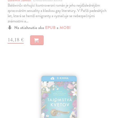
Baldwinův strhující kontroverzní román je jeho nejdůslednějším
zpracováním sexuality a klasikou gay literatury. V Paříži padesátých
let, která se hemží emigranty a vyznačuje se nebezpečnými
známostmi a…
Na stiahnutie ako
EPUB
a
MOBI
14,18 €
E-KNIHA