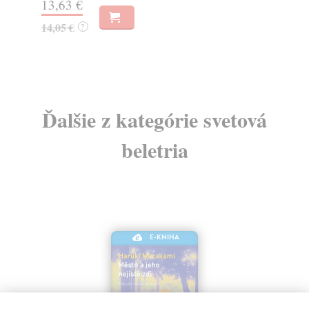
13,63 €
6,
14,05 €
6,
?
Ďalšie z kategórie svetová
beletria
E-KNIHA