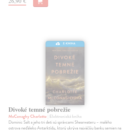
26,90 €
E-KNIHA
Divoké temné pobrežie
McConaghy Charlotte
| Elektronická kniha
Dominic Salt a jeho tri deti sú správcami Shearwateru – malého
ostrova neďaleko Antarktídy, ktorý ukrýva najväčšiu banku semien na