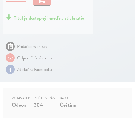
Titul je dostupný ihneď na stiahnutie
Pridať do wishlistu
Odporučiť známemu
Zdielať na Facebooku
VYDAVATEĽ
POČET STRÁN
JAZYK
Odeon
304
Čeština