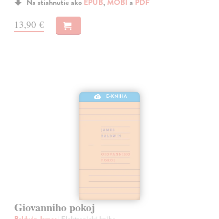
Na stiahnutie ako
EPUB
,
MOBI
a
PDF
13,90 €
E-KNIHA
Giovanniho pokoj
Baldwin James
| Elektronická kniha