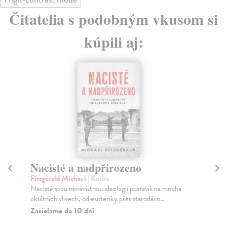
Čitatelia s podobným vkusom si
kúpili aj:
Nacisté a nadpřirozeno
B
Fitzgerald Michael
| Kniha
Ko
Nacisté svou nenávistnou ideologii postavili na mnoha
Prv
okultních vlivech, od esoteriky přes starodávn...
do 
Zasielame do 10 dní
Za