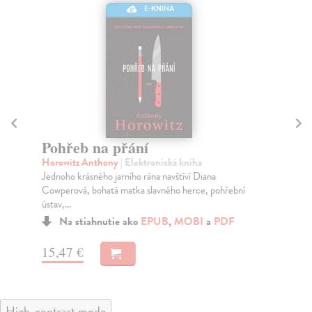
E-KNIHA
Pohřeb na přání
G
Horowitz Anthony
| Elektronická kniha
Ba
Jednoho krásného jarního rána navštíví Diana
Bal
Cowperová, bohatá matka slavného herce, pohřební
nej
ústav,...
Na stiahnutie ako
EPUB
,
MOBI
a
PDF
14
15,47 €
High-contrast mode