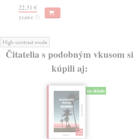
16
22,31 €
17
23,00 €
?
High-contrast mode
Čitatelia s podobným vkusom si
kúpili aj:
na sklade