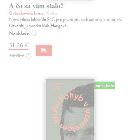
A čo sa vám stalo?
Dobrakovová Ivana
| Kniha
Nová edícia bibliofílií SLC je o písaní píšucich autorov a autoriek.
Otvorila ju poetka Mila Haugová.
Na sklade
?
31,26 €
32,90 €
?
na sklade