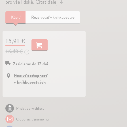
pro vše lidské.
Čítať ďalej
↓
Kúpiť
Rezervovať v kníhkupectve
15,91 €
16,40 €
?
Zasielame do 12 dní
Pozrieť dostupnosť
v kníhkupectvách
Pridať do wishlistu
Odporučiť známemu