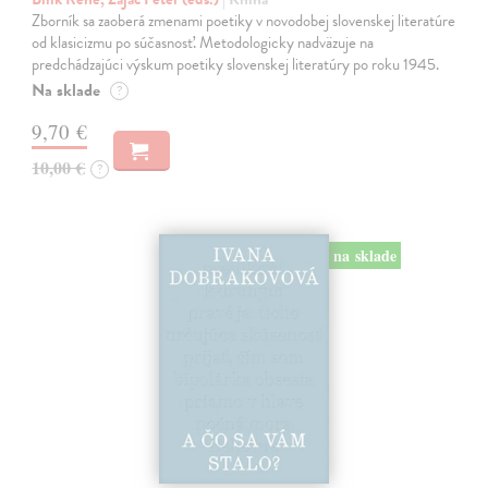
Zborník sa zaoberá zmenami poetiky v novodobej slovenskej literatúre
od klasicizmu po súčasnosť. Metodologicky nadväzuje na
predchádzajúci výskum poetiky slovenskej literatúry po roku 1945.
Na sklade
?
9,70 €
10,00 €
?
na sklade