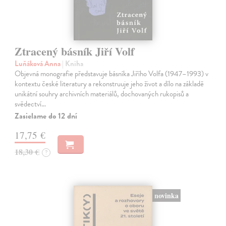
Ztracený básník Jiří Volf
Luňáková Anna
| Kniha
Objevná monografie představuje básníka Jiřího Volfa (1947–1993) v
kontextu české literatury a rekonstruuje jeho život a dílo na základě
unikátní souhry archivních materiálů, dochovaných rukopisů a
svědectví…
Zasielame do 12 dní
17,75 €
18,30 €
?
novinka