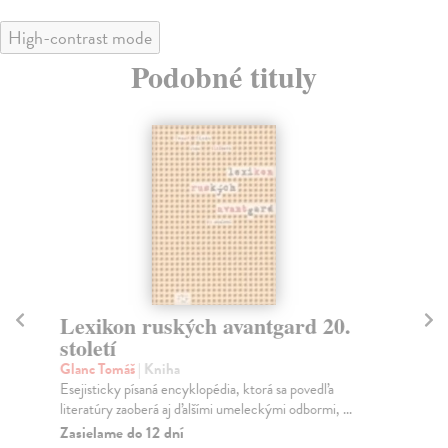
High-contrast mode
Podobné tituly
Lexikon ruských avantgard 20.
Di
století
Ho
Dva
Glanc Tomáš
| Kniha
ind
Esejisticky písaná encyklopédia, ktorá sa povedľa
literatúry zaoberá aj ďalšími umeleckými odbormi, ...
Za
Zasielame do 12 dní