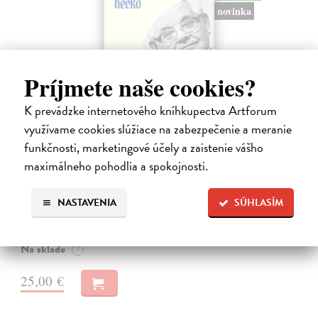
novinka
Príjmete naše cookies?
K prevádzke internetového kníhkupectva Artforum
využívame cookies slúžiace na zabezpečenie a meranie
funkčnosti, marketingové účely a zaistenie vášho
Dobrodružstvo prekladu
maximálneho pohodlia a spokojnosti.
Hečko Blahoslav
| Kniha
„Nádherná kniha o úskaliach prekladateľského remesla a bohatstve
NASTAVENIA
SÚHLASÍM
nášho jazyka.“ Adam Berka, vydavateľ Blahoslav Hečko (*1915 Suchá
nad Parnou – †2002 Bratislava) je jedny´m z najvy´znamnejších
slovensky´ch,…
Na sklade
?
25,00 €