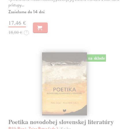
prístupy…
Zasielame do 14 dní
17,46 €
18,00 €
?
na sklade
Poetika novodobej slovenskej literatúry
Bílik René, Zajac Peter (eds.)
| Kniha