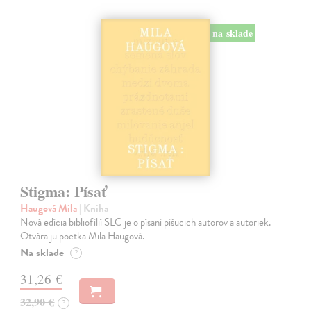
na sklade
Stigma: Písať
Haugová Mila
| Kniha
Nová edícia bibliofílií SLC je o písaní píšucich autorov a autoriek.
Otvára ju poetka Mila Haugová.
Na sklade
?
31,26 €
32,90 €
?