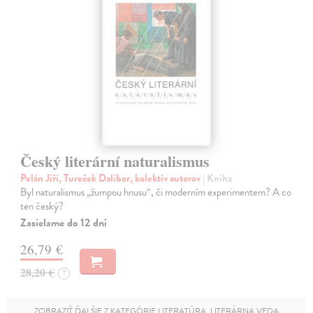
Český literární naturalismus
Pelán Jiří, Tureček Dalibor, kolektív autorov
| Kniha
Byl naturalismus „žumpou hnusu“, či moderním experimentem? A co
ten český?
Zasielame do 12 dní
26,79 €
28,20 €
?
ZOBRAZIŤ ĎALŠIE Z KATEGÓRIE LITERATÚRA, LITERÁRNA VEDA