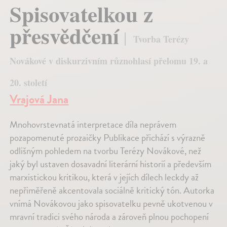
Spisovatelkou z
přesvědčení
Tvorba Terézy
Novákové v diskurzivním různohlasí přelomu 19. a
20. století
Vrajová Jana
Mnohovrstevnatá interpretace díla neprávem
pozapomenuté prozaičky Publikace přichází s výrazně
odlišným pohledem na tvorbu Terézy Novákové, než
jaký byl ustaven dosavadní literární historií a především
marxistickou kritikou, která v jejích dílech leckdy až
nepřiměřeně akcentovala sociálně kritický tón. Autorka
vnímá Novákovou jako spisovatelku pevně ukotvenou v
mravní tradici svého národa a zároveň plnou pochopení