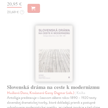
20,95 €
21,60 €
?
Slovenská dráma na ceste k modernizmu
Hučková Dana, Kročanová Garay Dagmar (eds.)
| Kniha
Antológia predstavuje v časovom zábere rokov 1890 – 1920 texty
slovenskej dramatickej tvorby, ktoré dokladajú prienik a postupné
vyhraňovanie modernistickej poetiky, jej cielené inovácie a tiež rôzne