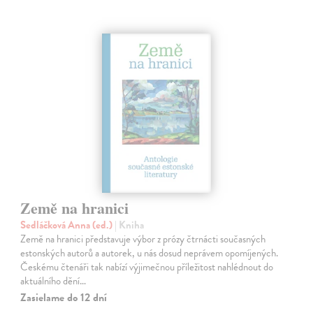
Země na hranici
Sedláčková Anna (ed.)
| Kniha
Země na hranici představuje výbor z prózy čtrnácti současných
estonských autorů a autorek, u nás dosud neprávem opomíjených.
Českému čtenáři tak nabízí výjimečnou příležitost nahlédnout do
aktuálního dění…
Zasielame do 12 dní