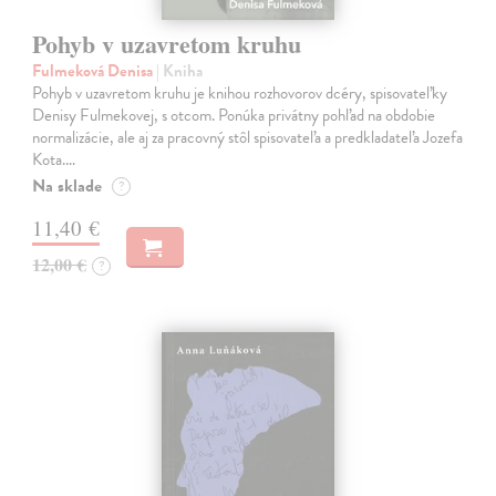
Pohyb v uzavretom kruhu
Fulmeková Denisa
| Kniha
Pohyb v uzavretom kruhu je knihou rozhovorov dcéry, spisovateľky
Denisy Fulmekovej, s otcom. Ponúka privátny pohľad na obdobie
normalizácie, ale aj za pracovný stôl spisovateľa a predkladateľa Jozefa
Kota.…
Na sklade
?
11,40 €
12,00 €
?