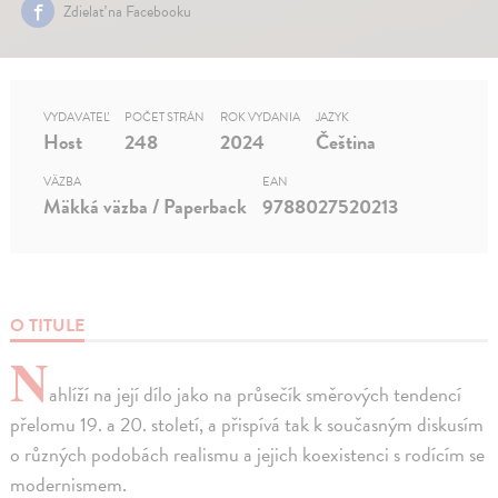
Zdielať na Facebooku
VYDAVATEĽ
POČET STRÁN
ROK VYDANIA
JAZYK
Host
248
2024
Čeština
VÄZBA
EAN
Mäkká väzba / Paperback
9788027520213
O TITULE
N
ahlíží na její dílo jako na průsečík směrových tendencí
přelomu 19. a 20. století, a přispívá tak k současným diskusím
o různých podobách realismu a jejich koexistenci s rodícím se
modernismem.