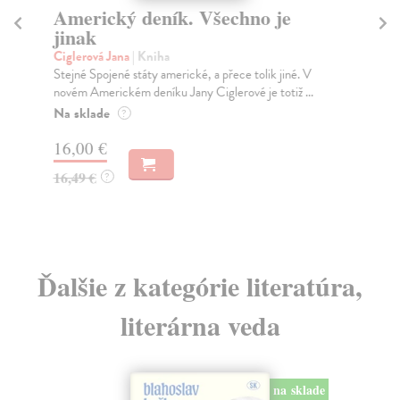
Americký deník. Všechno je
T
jinak
Ří
Kni
Ciglerová Jana
| Kniha
doc
Stejné Spojené státy americké, a přece tolik jiné. V
novém Americkém deníku Jany Ciglerové je totiž ...
Na
Na sklade
?
14
16,00 €
14
16,49 €
?
Ďalšie z kategórie literatúra,
literárna veda
na sklade