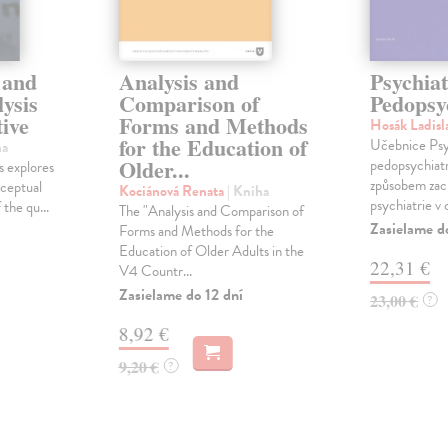
 and
Analysis and
Psychia
ysis
Comparison of
Pedopsy
tive
Forms and Methods
Hosák Ladisl
for the Education of
Učebnice Psyc
ha
Older...
pedopsychiat
s explores
způsobem zac
nceptual
Kociánová Renata
| Kniha
psychiatrie v c
 the qu...
The "Analysis and Comparison of
Zasielame d
Forms and Methods for the
Education of Older Adults in the
22,31 €
V4 Countr...
Zasielame do 12 dní
23,00 €
?
8,92 €
9,20 €
?