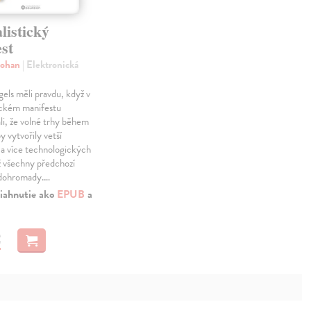
listický
st
Johan
| Elektronická
els měli pravdu, když v
ckém manifestu
li, že volné trhy během
y vytvořily vetší
 a více technologických
ž všechny předchozí
dohromady.…
iahnutie ako
EPUB
a
€