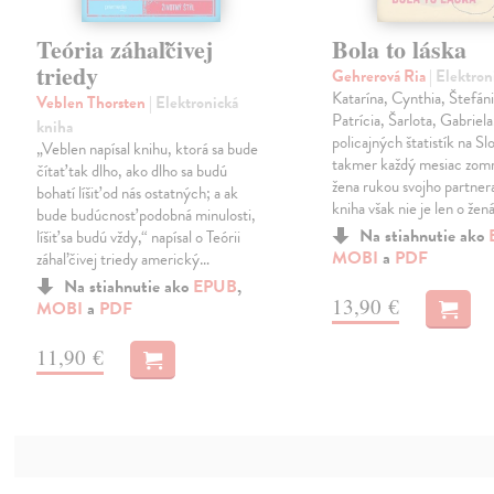
Teória záhaľčivej
Bola to láska
triedy
Gehrerová Ria
| Elektron
Katarína, Cynthia, Štefáni
Veblen Thorsten
| Elektronická
Patrícia, Šarlota, Gabriela
kniha
policajných štatistík na S
„Veblen napísal knihu, ktorá sa bude
takmer každý mesiac zomr
čítať tak dlho, ako dlho sa budú
žena rukou svojho partnera
bohatí líšiť od nás ostatných; a ak
kniha však nie je len o že
bude budúcnosť podobná minulosti,
Na stiahnutie ako
líšiť sa budú vždy,“ napísal o Teórii
MOBI
a
PDF
záhaľčivej triedy americký…
Na stiahnutie ako
EPUB
,
13,90 €
MOBI
a
PDF
11,90 €