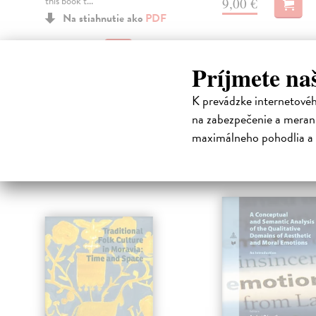
this book t...
9,00 €
Na stiahnutie ako
PDF
11,00 €
Príjmete na
K prevádzke internetové
na zabezpečenie a merani
maximálneho pohodlia a 
High-contrast mode
Čit
klade