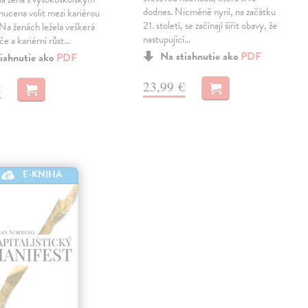
dodnes. Nicméně nyní, na začátku
nucena volit mezi kariérou
21. století, se začínají šířit obavy, že
 Na ženách ležela veškerá
nastupující…
če a kariérní růst…
Na stiahnutie ako
PDF
iahnutie ako
PDF
23,99 €
€
E-KNIHA