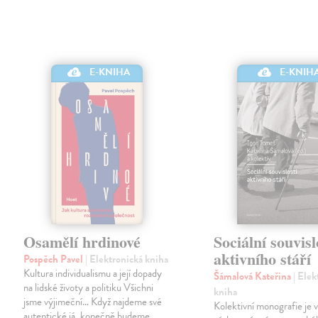
E-KNIHA
E-KNIH
Osamělí hrdinové
Sociální souvisl
aktivního stáří
Pospěch Pavel
| Elektronická kniha
Kultura individualismu a její dopady
Šámalová Kateřina
| Elek
na lidské životy a politiku Všichni
kniha
jsme výjimeční… Když najdeme své
Kolektivní monografie je
autentické já, konečně budeme