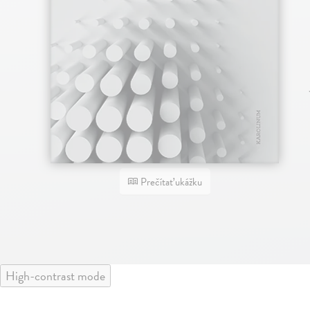
Prečítať ukážku
High-contrast mode