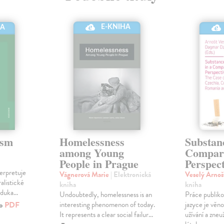
E-KNIHA
HA
ism
Homelessness
Substan
among Young
Compara
People in Prague
Perspect
terpretuje
Vágnerová Marie
| Elektronická
Veselý Arno
alistické
kniha
kniha
eduka...
Undoubtedly, homelessness is an
Práce publiko
ko
PDF
interesting phenomenon of today.
jazyce je věn
It represents a clear social failur...
užívání a zne