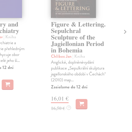
try and
Figure & Lettering.
Ma
chiatry
Sepulchral
Id
Sculpture of the
So
av
| Kniha
Jagiellonian Period
So
hiatrie a
in Bohemia
rie přehledným
Ira 
hycuje obor
Kole
Chlíbec Jan
| Kniha
elé jeho ší...
téma
Anglické, doplněnévydání
o 12 dní
pros
publikace „Sepulkrální skulptura
soci.
jagellonského období v Čechách“
(2010) map...
Zasielame do 12 dní
6,
16,01 €
16,50 €
?