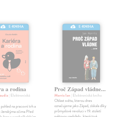
E-KNIHA
E-KNIHA
ra a rodina
Proč Západ vládne...
laudia
| Elektronická
Morris Ian
| Elektronická kniha
Oblast světa, kterou dnes
označujeme jako Západ, získala díky
 pohled na pracovní trh a
průmyslové revoluci v 19. století
 ženskýma očima Před
světovou nadvládu, která trvá
yla žena s vysokoškolským