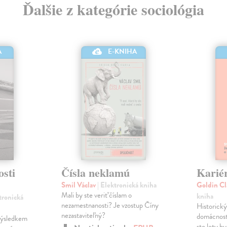
Ďalšie z kategórie sociológia
A
E-KNIHA
osti
Čísla neklamú
Karié
Smil Václav
| Elektronická kniha
Goldin C
Mali by ste veriť číslam o
kniha
tronická
nezamestnanosti? Je vzostup Číny
Historický
nezastaviteľný?
domácnost
 výsledkem
sto lety b