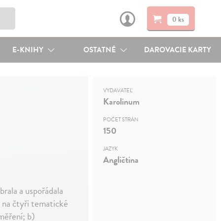
0 ks
E-KNIHY
OSTATNÉ
DAROVACIE KARTY
VYDAVATEĽ
Karolinum
POČET STRÁN
150
JAZYK
Angličtina
ybrala a uspořádala
 na čtyři tematické
aměření; b)