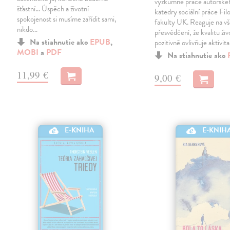
výzkumné práce autorské
šťastní… Úspěch a životní
katedry sociální práce Fil
spokojenost si musíme zařídit sami,
fakulty UK. Reaguje na v
nikdo…
přesvědčení, že kvalitu živ
Na stiahnutie ako
EPUB
,
pozitivně ovlivňuje aktivit
MOBI
a
PDF
Na stiahnutie ako
11,99 €
9,00 €
E-KNIH
E-KNIHA