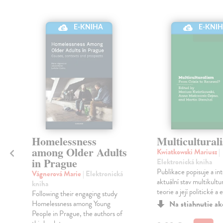
E-KNIHA
E-KNI
Homelessness
Multicultural
among Older Adults
Kwiatkowski Mariusz
|
in Prague
Elektronická kniha
Publikace popisuje a in
Vágnerová Marie
| Elektronická
aktuální stav multikultur
kniha
teorie a její politické a 
Following their engaging study
Homelessness among Young
Na stiahnutie a
People in Prague, the authors of