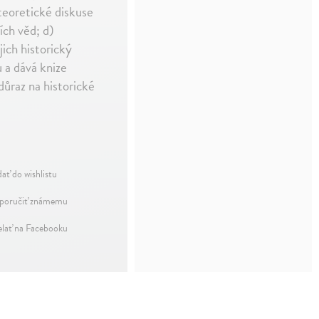
 teoretické diskuse
ích věd; d)
ich historický
 a dává knize
důraz na historické
dať do wishlistu
oručiť známemu
elať na Facebooku