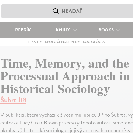
REBRÍK
KNIHY
BOOKS
E-KNIHY
-
SPOLOČENSKÉ VEDY
-
SOCIOLÓGIA
Time, Memory, and the
Processual Approach in
Historical Sociology
Šubrt Jiří
V publikaci, která vychází k životnímu jubileu Jiřího Šubrta, v
editorka Lucy Císař Brown příspěvky tohoto autora zaměřené
okruhy: a) historická sociologie, její vývoj, obsah a odborné z