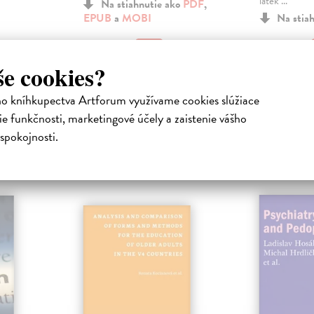
látek ...
Na stiahnutie ako
PDF
,
EPUB
a
MOBI
Na stia
9,00 €
7,00 €
še cookies?
ho kníhkupectva Artforum využívame cookies slúžiace
e funkčnosti, marketingové účely a zaistenie vášho
spokojnosti.
atelia s podobným vkusom si kúpili