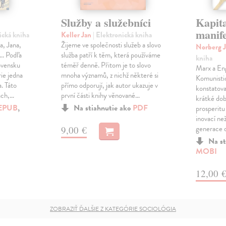
Služby a služebníci
Kapita
manife
ická kniha
Keller Jan
| Elektronická kniha
a, Jana,
Žijeme ve společnosti služeb a slovo
Norberg 
... Podľa
služba patří k těm, která používáme
kniha
lovensku
téměř denně. Přitom je to slovo
Marx a Eng
ie jedna
mnoha významů, z nichž některé si
Komunisti
. Táto
přímo odporují, jak autor ukazuje v
konstatova
nách,…
první části knihy věnované…
krátké dob
EPUB
,
Na stiahnutie ako
PDF
prosperitu
inovací ne
generace 
9,00 €
Na st
MOBI
12,00 
ZOBRAZIŤ ĎALŠIE Z KATEGÓRIE SOCIOLÓGIA