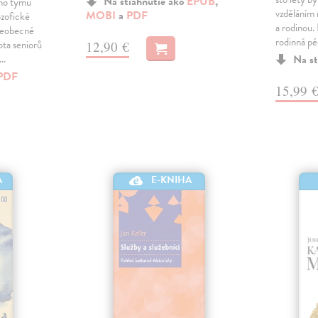
Na stiahnutie ako
EPUB
,
ho týmu
vzděláním 
MOBI
a
PDF
ozofické
a rodinou.
šeobecné
rodinná pé
ota seniorů
12,90 €
a…
Na st
PDF
15,99 
A
E-KNIHA