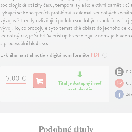
sociologické otázky času, temporality a kolektivní paměti; c)
týkající se koncepčních problémů a dilemat soudobých sociáln
vývojové trendy ovlivňující podobu soudobých společností a jej
vývoj. To, co propojuje tyto tematické oblastido jednoho celku
jednotný ráz, je Šubrtův přístup k sociologii, v němž je kladen 
a procesuální hledisko.
E-kniha na stiahnutie v digitálnom formáte
PDF
?
Pri
7,00 €
Titul je dostupný ihneď
Odp
na stiahnutie
Zdi
Podobné tituly