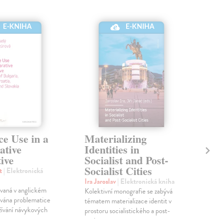
E-KNIHA
E-KNIHA
ce Use in a
Materializing
De
tive
Identities in
Re
ive
Socialist and Post-
Co
Socialist Cities
an
št
| Elektronická
Pu
Ira Jaroslav
| Elektronická kniha
vaná v anglickém
Kolektivní monografie se zabývá
Och
ována problematice
tématem materializace identit v
Ele
užívání návykových
prostoru socialistického a post-
Knih