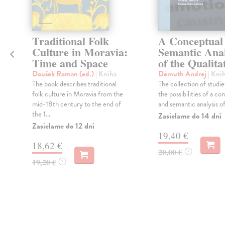
h
Traditional Folk
A Conceptual
Culture in Moravia:
Semantic Anal
Time and Space
of the Qualita
Doušek Roman (ed.)
| Kniha
Démuth Andrej
| Kni
o
The book describes traditional
The collection of studie
folk culture in Moravia from the
the possibilities of a co
mid-18th century to the end of
and semantic analysis of
the 1...
Zasielame do 14 dní
Zasielame do 12 dní
19,40 €
18,62 €
20,00 €
?
19,20 €
?