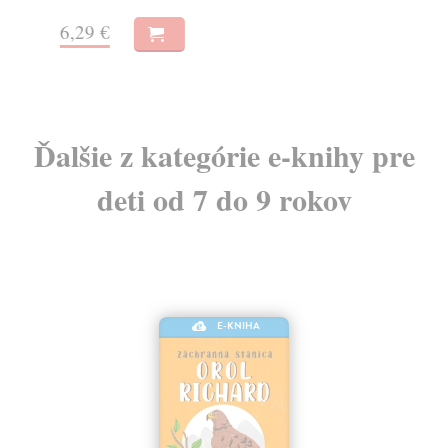
9,
6,29 €
Ďalšie z kategórie e-knihy pre
deti od 7 do 9 rokov
E-KNIHA