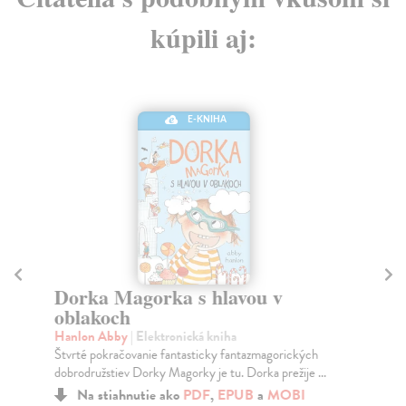
kúpili aj:
E-KNIHA
Dorka Magorka s hlavou v
Ka
oblakoch
Ga
Pon
Hanlon Abby
| Elektronická kniha
mys
Štvrté pokračovanie fantasticky fantazmagorických
dobrodružstiev Dorky Magorky je tu. Dorka prežije ...
Na stiahnutie ako
PDF
,
EPUB
a
MOBI