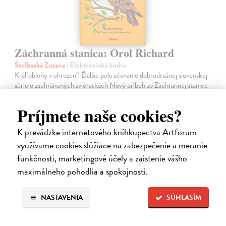
Záchranná stanica: Orol Richard
Štelbaská Zuzana
| Elektronická kniha
Kráľ oblohy v ohrození! Ďalšie pokračovanie dobrodružnej slovenskej
série o zachránených zvieratkách Nový príbeh zo Záchrannej stanice
v Zázrivej, ktorý vás chytí za srdce! Zachráňte spolu s Lulou a Tomim…
Na stiahnutie ako
EPUB
,
MOBI
a
PDF
Príjmete naše cookies?
8,10 €
K prevádzke internetového kníhkupectva Artforum
využívame cookies slúžiace na zabezpečenie a meranie
funkčnosti, marketingové účely a zaistenie vášho
maximálneho pohodlia a spokojnosti.
NASTAVENIA
SÚHLASÍM
E-KNIHA