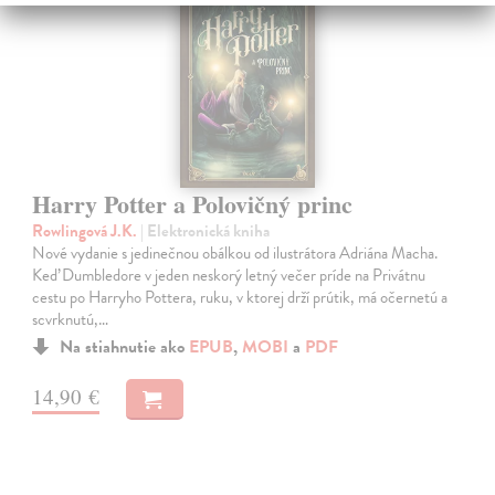
Harry Potter a Polovičný princ
Rowlingová J.K.
| Elektronická kniha
Nové vydanie s jedinečnou obálkou od ilustrátora Adriána Macha.
Keď Dumbledore v jeden neskorý letný večer príde na Privátnu
cestu po Harryho Pottera, ruku, v ktorej drží prútik, má očernetú a
scvrknutú,…
Na stiahnutie ako
EPUB
,
MOBI
a
PDF
14,90 €