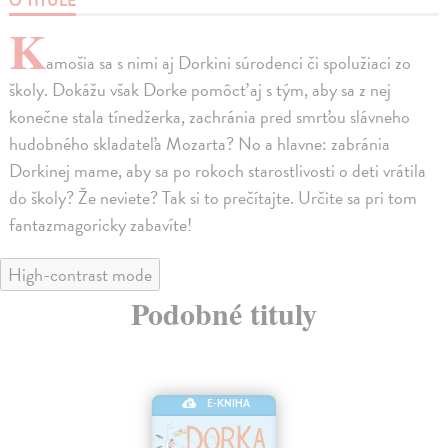
O TITULE
K
amošia sa s nimi aj Dorkini súrodenci či spolužiaci zo
školy. Dokážu však Dorke pomôcť aj s tým, aby sa z nej
konečne stala tínedžerka, zachránia pred smrťou slávneho
hudobného skladateľa Mozarta? No a hlavne: zabránia
Dorkinej mame, aby sa po rokoch starostlivosti o deti vrátila
do školy? Že neviete? Tak si to prečítajte. Určite sa pri tom
fantazmagoricky zabavíte!
High-contrast mode
Podobné tituly
E-KNIHA