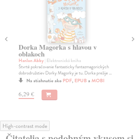
Dorka Magorka s hlavou v
Ka
oblakoch
Ga
Pon
Hanlon Abby
| Elektronická kniha
mys
Štvrté pokračovanie fantasticky fantazmagorických
dobrodružstiev Dorky Magorky je tu. Dorka prežije ...
Na stiahnutie ako
PDF
,
EPUB
a
MOBI
9,
6,29 €
High-contrast mode
Čitatelia s podobným vkusom si