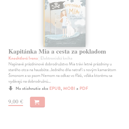
Kapitánka Mia a cesta za pokladom
Knechtlová Ivona
| Elektronická kniha
Napínavé prázdninové dobrodružstvo Mia trávi letné prázdniny u
starého otca na hausbóte. Jedného dňa natrafí s novým kamarátom
Šimonom a so psom Nemom na odkaz vo fľaši, vďaka ktorému sa
vydávajú na dobrodružnú…
Na stiahnutie ako
EPUB
,
MOBI
a
PDF
9,00 €