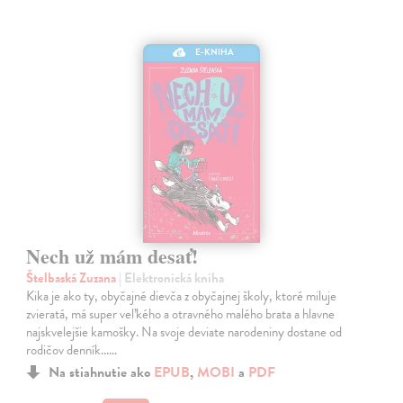
E-KNIHA
Nech už mám desať!
Štelbaská Zuzana
| Elektronická kniha
Kika je ako ty, obyčajné dievča z obyčajnej školy, ktoré miluje
zvieratá, má super veľkého a otravného malého brata a hlavne
najskvelejšie kamošky. Na svoje deviate narodeniny dostane od
rodičov denník...…
Na stiahnutie ako
EPUB
,
MOBI
a
PDF