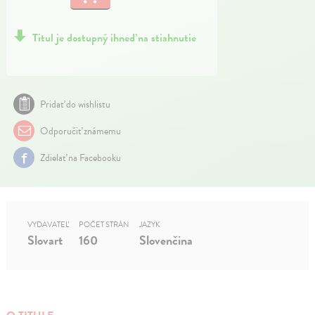
Titul je dostupný ihneď na stiahnutie
Pridať do wishlistu
Odporučiť známemu
Zdielať na Facebooku
VYDAVATEĽ
POČET STRÁN
JAZYK
Slovart
160
Slovenčina