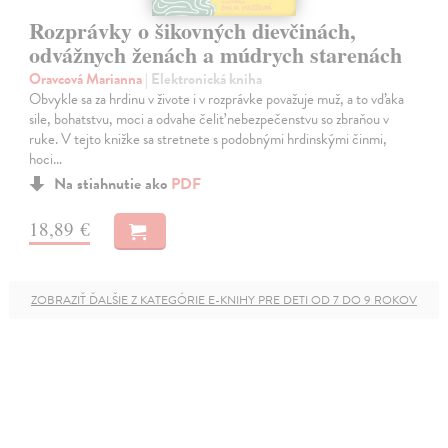
Rozprávky o šikovných dievčinách,
odvážnych ženách a múdrych starenách
Oravcová Marianna
| Elektronická kniha
Obvykle sa za hrdinu v živote i v rozprávke považuje muž, a to vďaka
sile, bohatstvu, moci a odvahe čeliť nebezpečenstvu so zbraňou v
ruke. V tejto knižke sa stretnete s podobnými hrdinskými činmi,
hoci…
Na stiahnutie ako
PDF
18,89 €
ZOBRAZIŤ ĎALŠIE Z KATEGÓRIE E-KNIHY PRE DETI OD 7 DO 9 ROKOV