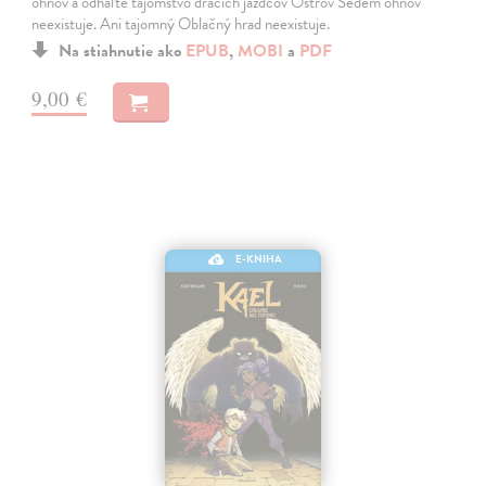
ohňov a odhaľte tajomstvo dračích jazdcov Ostrov Sedem ohňov
neexistuje. Ani tajomný Oblačný hrad neexistuje.
Na stiahnutie ako
EPUB
,
MOBI
a
PDF
9,00 €
E-KNIHA