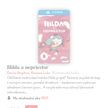
E-KNIHA
Hilda a nepriestor
Davies Stephen, Pearson Luke
| Elektronická kniha
Obľúbená modrovlasá hrdinka Hilda je späť! Tentoraz sa púšťa do boja
s nočnými morami, pomáha škriatkom – bezdomovcom a pátra po
záhadnom čiernom psovi... A navyše ešte musí stihnúť slávnostné
odovzdávanie…
Na stiahnutie ako
PDF