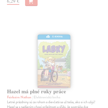
6,29 €
E-KNIHA
Hazel má plné ruky práce
Fairbairn Nathan
| Elektronická kniha
Letné prázdniny sú za rohom a dievčatá sa už tešia, ako si ich užijú!
Hazel sa s nadšením chopí príležitosti a sľúbi, že postrážia dve