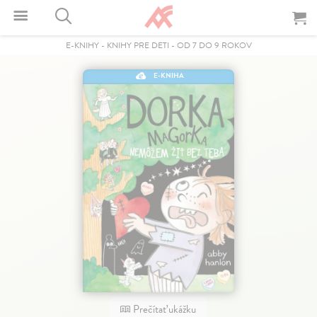
E-KNIHY
-
KNIHY PRE DETI
-
OD 7 DO 9 ROKOV
E-KNIHA
Prečítať ukážku