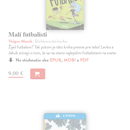
Malí futbalisti
Vešper Marek
| Elektronická kniha
Žiješ futbalom? Tak potom je táto kniha presne pre teba! Lenka a
Jakub snívajú o tom, že sa raz stanú najlepšími futbalistami na svete.
Na stiahnutie ako
EPUB
,
MOBI
a
PDF
9,00 €
E-KNIHA