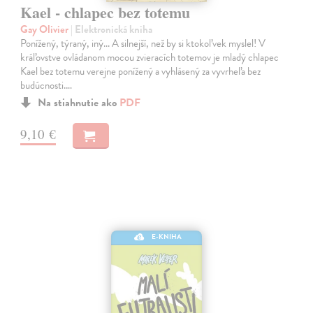
Kael - chlapec bez totemu
Gay Olivier
| Elektronická kniha
Ponížený, týraný, iný... A silnejší, než by si ktokoľvek myslel! V
kráľovstve ovládanom mocou zvieracích totemov je mladý chlapec
Kael bez totemu verejne ponížený a vyhlásený za vyvrheľa bez
budúcnosti.…
Na stiahnutie ako
PDF
9,10 €
E-KNIHA