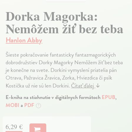
Dorka Magorka:
Nemôžem žiť bez teba
Hanlon Abby
Šieste pokračovanie fantasticky fantazmagorických
dobrodružstiev Dorky Magorky Nemôžem žiť bez teba
je konečne na svete. Dorkini vymyslení priatelia pán
Otrava, Pažravica Žravica, Zorka, Hviezdica či psík
Kostička už nie sú len Dorkini.
Čítať ďalej
↓
E-kniha na stiahnutie v digitálnych formátoch
EPUB
,
MOBI
a
PDF
?
6,29 €