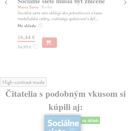
Sociálne siete musia byť zničené
S
K
Marec Samo
| Kniha
Sociálne siete nám ubližujú ako jednotlivcom a kazia
Mik
medziľudské vzťahy, rozkladajú spoločnosť a def...
Mon
o k
Na sklade
?
Na
16,44 €
23
16,95 €
?
24
High-contrast mode
Čitatelia s podobným vkusom si
kúpili aj:
na sklade