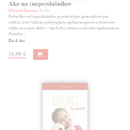
Ako na (nepo)slušníkov
Chicevič Simona
| Kniha
Kniha Ako na (nepo)slušníkov je praktickým sprievodcom pre
rodičov, ktorí túžia po pokojnejšom, spolupracujúcom a dôvernom
vzťahu so svojimi deťmi – bez kriku, trestov a večného opakovania sa.
Autorka…
Do 4 dní
16,90 €