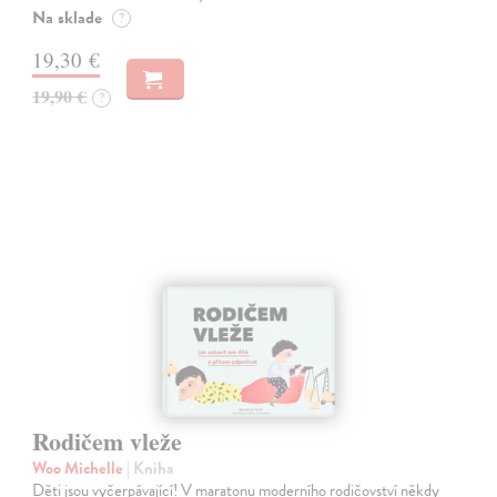
Na sklade
?
19,30 €
19,90 €
?
Rodičem vleže
Woo Michelle
| Kniha
Děti jsou vyčerpávající! V maratonu moderního rodičovství někdy