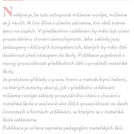
N
adějné je, že tuto schopnost můžeme rozvíjet, můžeme
se jí naučit. A čím dříve s učením začneme, tím větší máme
šanci na úspěch. V předškolním vzdělávání by mělo být učení
prosociálnímu chování samozřejmostí. Jeho základy jsou
zastoupeny v klíčových kompetencích, kterých by mělo dítě
dosáhnout před nástupem do školy. Publikace pojednává o
rozvoji prosociálnosti předškolních dětí v prostředí mateřské
školy.
Je proložena příklady z praxe, hrami a metodickými řadami,
na kterých autorky ukazují, jak v předškolní vzdělávání
můžeme rozvíjet základy prosociálního cítění a chování v
mateřské škole a současně vést dítě k prosociálnosti ve všech
činnostech a formách vzdělávání, se kterými se v mateřské
škole setkáváme.
Publikace je určena zejména pedagogům mateřských škol.