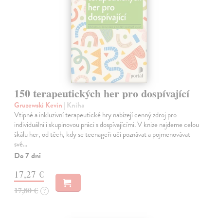
150 terapeutických her pro dospívající
Gruzewski Kevin
| Kniha
Vtipné a inkluzivní terapeutické hry nabízejí cenný zdroj pro
individuální i skupinovou práci s dospívajícími. V knize najdeme celou
škálu her, od těch, kdy se teenageři učí poznávat a pojmenovávat
své…
Do 7 dní
17,27 €
17,80 €
?