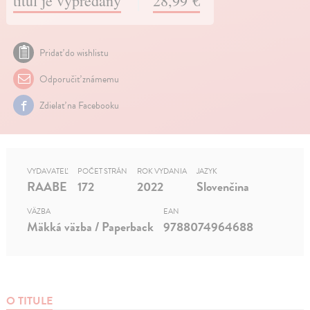
titul je vypredaný
28,99 €
Pridať do wishlistu
Odporučiť známemu
Zdielať na Facebooku
VYDAVATEĽ
POČET STRÁN
ROK VYDANIA
JAZYK
RAABE
172
2022
Slovenčina
VÄZBA
EAN
Mäkká väzba / Paperback
9788074964688
O TITULE