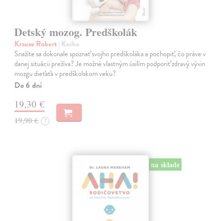
Detský mozog. Predškolák
Krause Robert
| Kniha
Snažíte sa dokonale spoznať svojho predškoláka a pochopiť, čo práve v
danej situácii prežíva? Je možné vlastným úsilím podporiť zdravý vývin
mozgu dieťaťa v predškolskom veku?
Do 6 dní
19,30 €
19,90 €
?
na sklade