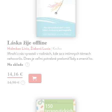
Láska žije offline
Halmkan Lívia, Žiaková Lucia
| Kniha
Mnohí z nás vyrastali v rodinách, kde sa o intímnych témach
nehovorilo. Dnes je veľmi potrebné prelomiť ľady a zmeniť to.
Na sklade
?
14,16 €
14,90 €
?