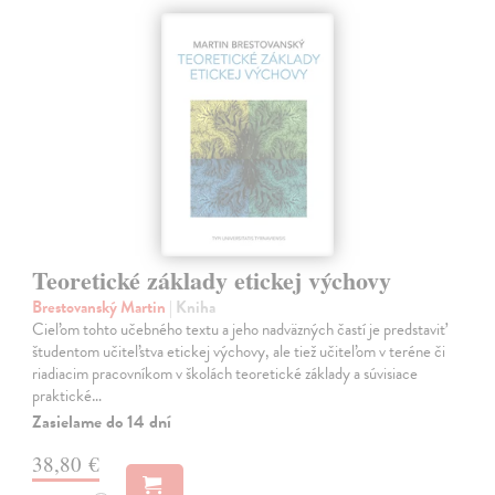
Teoretické základy etickej výchovy
Brestovanský Martin
| Kniha
Cieľom tohto učebného textu a jeho nadväzných častí je predstaviť
študentom učiteľstva etickej výchovy, ale tiež učiteľom v teréne či
riadiacim pracovníkom v školách teoretické základy a súvisiace
praktické…
Zasielame do 14 dní
38,80 €