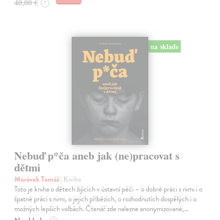
40,00 €
?
na sklade
Nebuď p*ča aneb jak (ne)pracovat s
dětmi
Morávek Tomáš
| Kniha
Toto je kniha o dětech žijících v ústavní péči – o dobré práci s nimi i o
špatné práci s nimi, o jejich příbězích, o rozhodnutích dospělých i o
možných lepších volbách. Čtenář zde nalezne anonymizované,…