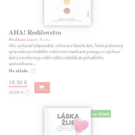
AHA! Rodičovstvo
Markham Laura
| Kniha
Ako vychovať zodpovedné, vnímavé a šťastné deti. Tento prelomový
sprievodca pre každého rodiča mení zaužívané postupy vo výchove
detí a transformuje vzťah rodiča a dieťaťa do pohodlného
spolunažívania.…
Na sklade
?
19,30 €
19,90 €
?
na sklade