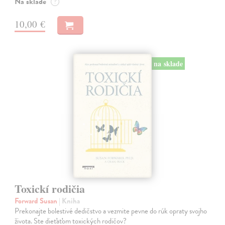
Na sklade
?
10,00 €
na sklade
Toxickí rodičia
Forward Susan
| Kniha
Prekonajte bolestivé dedičstvo a vezmite pevne do rúk opraty svojho
života. Ste dieťaťom toxických rodičov?