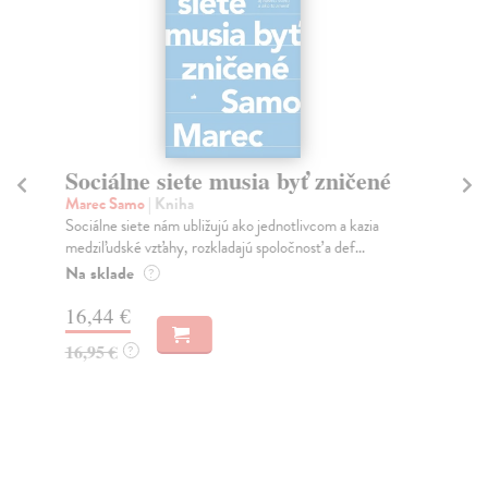
Sociálne siete musia byť zničené
S
K
Marec Samo
| Kniha
Sociálne siete nám ubližujú ako jednotlivcom a kazia
Mik
medziľudské vzťahy, rozkladajú spoločnosť a def...
Mon
o k
Na sklade
?
Na
16,44 €
23
16,95 €
?
24