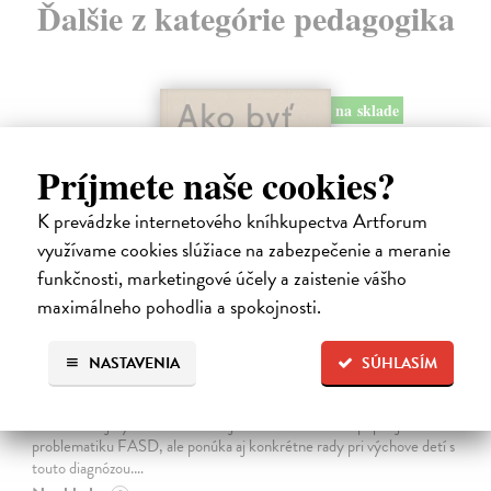
Ďalšie z kategórie pedagogika
na sklade
Príjmete naše cookies?
K prevádzke internetového kníhkupectva Artforum
využívame cookies slúžiace na zabezpečenie a meranie
funkčnosti, marketingové účely a zaistenie vášho
maximálneho pohodlia a spokojnosti.
Ako byť rodičom dieťaťa s FASD
NASTAVENIA
SÚHLASÍM
Brown Julia, Mather Mary
| Kniha
Jedna z mála kníh o poruchách fetálneho alkoholového spektra v
slovenskom jazyku. Kniha nielen jasne a zrozumiteľne popisuje
problematiku FASD, ale ponúka aj konkrétne rady pri výchove detí s
touto diagnózou.…