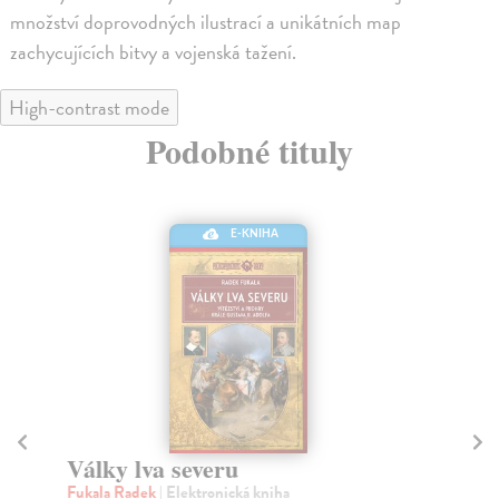
množství doprovodných ilustrací a unikátních map
zachycujících bitvy a vojenská tažení.
High-contrast mode
Podobné tituly
E-KNIHA
Dějiny druhé světové války
V
Hart Liddell
| Elektronická kniha
Ko