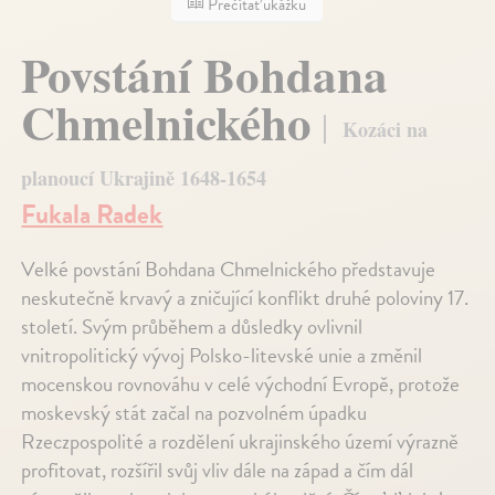
Prečítať ukážku
Povstání Bohdana
Chmelnického
Kozáci na
planoucí Ukrajině 1648-1654
Fukala Radek
Velké povstání Bohdana Chmelnického představuje
neskutečně krvavý a zničující konflikt druhé poloviny 17.
století. Svým průběhem a důsledky ovlivnil
vnitropolitický vývoj Polsko-litevské unie a změnil
mocenskou rovnováhu v celé východní Evropě, protože
moskevský stát začal na pozvolném úpadku
Rzeczpospolité a rozdělení ukrajinského území výrazně
profitovat, rozšířil svůj vliv dále na západ a čím dál