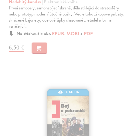
Nedobitý Jaroslav
| Elektronická kniha
První samopaly, samonabíjecí zbraně, děla střílející do stratosféry
nebo prototyp moderní útočné pušky. Vedle toho zákopové palcáty,
zkrácené bajonety, ocelové šipky shazované z letadel a lov na
vznášející…
Na stiahnutie ako
EPUB
,
MOBI
a
PDF
6,50 €
E-KNIHA