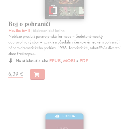
Boj o pohraničí
Hruška Emil
| Elektronická kniha
Neblaze proslulá paravojenská formace – Sudetoněmecký
dobrovolnický sbor – vznikla a působila v česko-německém pohraničí
během dramatického podzimu 1938. Teroristické, sabotážní a diverzní
akce freikorpsu…
Na stiahnutie ako
EPUB
,
MOBI
a
PDF
6,39 €
E-KNIHA