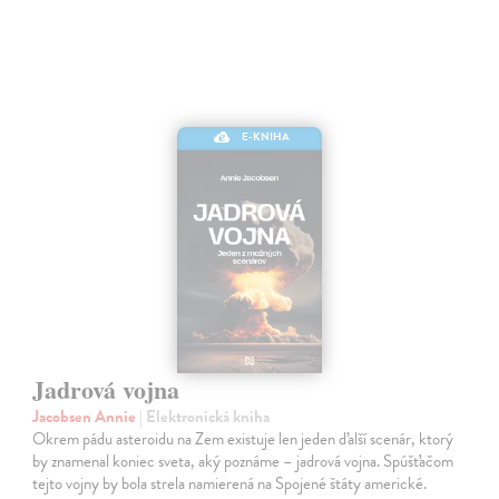
E-KNIHA
Jadrová vojna
Jacobsen Annie
| Elektronická kniha
Okrem pádu asteroidu na Zem existuje len jeden ďalší scenár, ktorý
by znamenal koniec sveta, aký poznáme – jadrová vojna. Spúšťačom
tejto vojny by bola strela namierená na Spojené štáty americké.