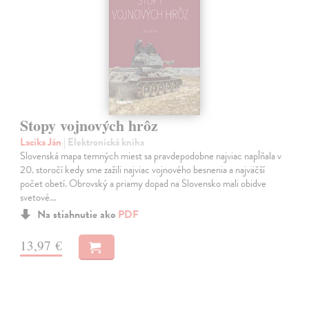
Stopy vojnových hrôz
Lacika Ján
| Elektronická kniha
Slovenská mapa temných miest sa pravdepodobne najviac napĺňala v
20. storočí kedy sme zažili najviac vojnového besnenia a najväčší
počet obetí. Obrovský a priamy dopad na Slovensko mali obidve
svetové…
Na stiahnutie ako
PDF
13,97 €