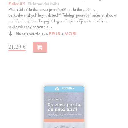
Fidler Jiří
| Elektronická kniha
Předkládaná kniha navazuje na úspěšnou knihu „Dějiny
československých legií v datech“. Tehdejší počin byl veden snahou o
potlačení selektivního pojetí legionářských dějin, které však do
současné doby nezmizelo,…
Na stiahnutie ako
EPUB
a
MOBI
21,29 €
E-KNIHA