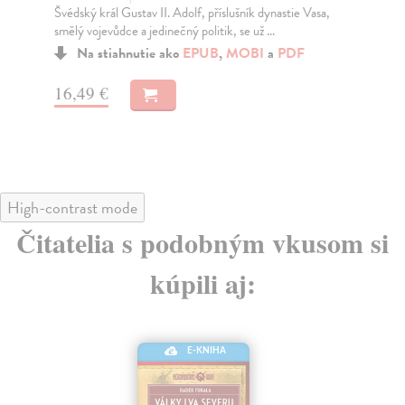
Liddell Hart je považován za „nejvlivnějšího armádního
Sam
spisovatele Británie“, byl nejen předním voje...
for
Na stiahnutie ako
EPUB
a
MOBI
15,60 €
16
High-contrast mode
Čitatelia s podobným vkusom si
kúpili aj:
E-KNIHA