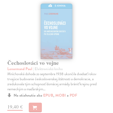
E-KNIHA
Čechoslováci vo vojne
Lenormand Paul
| Elektronická kniha
Mníchovská dohoda zo septembra 1938 ukončila dvadsať rokov
trvajúce budovanie československej štátnosti a demokracie, a
zredukovala tým schopnosť domácej armády brániť krajinu pred
nemeckým a maďarským…
Na stiahnutie ako
EPUB
,
MOBI
a
PDF
19,40 €