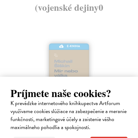
(vojenské dejiny0
E-KNIHA
Príjmete naše cookies?
K prevádzke internetového kníhkupectva Artforum
využívame cookies slúžiace na zabezpečenie a meranie
Válka, nebo mír
funkčnosti, marketingové účely a zaistenie vášho
Šiškin Michail
| Elektronická kniha
maximálneho pohodlia a spokojnosti.
Co stojí za spády Putinova režimu a jeho invazí na Ukrajinu? Aby
vysvětlil současnou eskalaci, vydává se autor až do středověku.