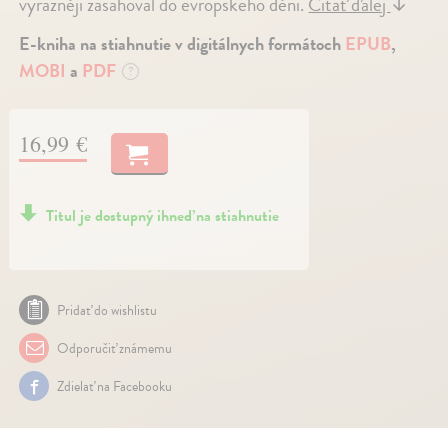
výrazněji zasahoval do evropského dění.
Čítať ďalej
↓
E-kniha na stiahnutie v digitálnych formátoch
EPUB
,
MOBI
a
PDF
?
16,99 €
Titul je dostupný ihneď na stiahnutie
Pridať do wishlistu
Odporučiť známemu
Zdielať na Facebooku