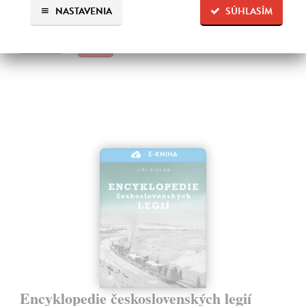
Na stiahnutie ako
EPUB
,
MOBI
a
PDF
NASTAVENIA
SÚHLASÍM
12,39 €
E-KNIHA
Encyklopedie československých legií