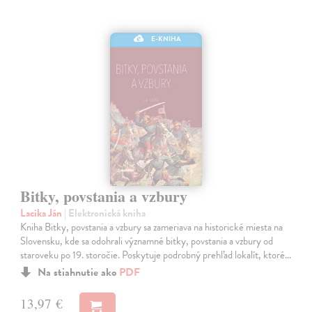
E-KNIHA
Bitky, povstania a vzbury
Lacika Ján
| Elektronická kniha
Kniha Bitky, povstania a vzbury sa zameriava na historické miesta na
Slovensku, kde sa odohrali významné bitky, povstania a vzbury od
staroveku po 19. storočie. Poskytuje podrobný prehľad lokalít, ktoré…
Na stiahnutie ako
PDF
13,97 €