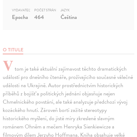
VYDAVATEĽ
POČET STRÁN
JAZYK
Epocha
464
Čeština
O TITULE
V
tom je také aktuální zajímavost těchto dramatických
událostí pro dnešního čtenáře, prožívajícího současné válečné
události na Ukrajině. Autor prostřednictvím historických
příběhů z bojišť a politických jednání objasňuje nejen
Chmelnického povstání, ale také analyzuje předchozí vývoj
kozáckého hnutí. Zároveň bortí zažité stereotypy
historického myšlení, do jisté míry zkreslené slavným
románem Ohněm a mečem Henryka Sienkiewicze a
filmovým dílem Jerzyho Hoffmana. Kniha obsahuje velké