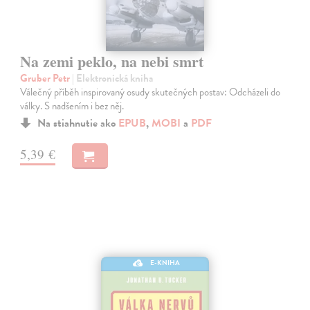
Na zemi peklo, na nebi smrt
Gruber Petr
| Elektronická kniha
Válečný příběh inspirovaný osudy skutečných postav: Odcházeli do
války. S nadšením i bez něj.
Na stiahnutie ako
EPUB
,
MOBI
a
PDF
5,39 €
E-KNIHA