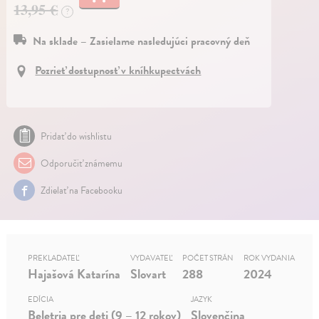
13,95 €
?
Na sklade – Zasielame nasledujúci pracovný deň
Pozrieť dostupnosť v kníhkupectvách
Pridať do wishlistu
Odporučiť známemu
Zdielať na Facebooku
PREKLADATEĽ
VYDAVATEĽ
POČET STRÁN
ROK VYDANIA
Hajašová Katarína
Slovart
288
2024
EDÍCIA
JAZYK
Beletria pre deti (9 – 12 rokov)
Slovenčina