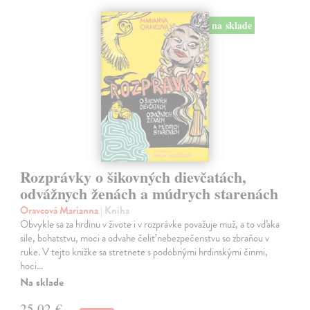
na sklade
Rozprávky o šikovných dievčatách,
odvážnych ženách a múdrych starenách
Oravcová Marianna
| Kniha
Obvykle sa za hrdinu v živote i v rozprávke považuje muž, a to vďaka
sile, bohatstvu, moci a odvahe čeliť nebezpečenstvu so zbraňou v
ruke. V tejto knižke sa stretnete s podobnými hrdinskými činmi,
hoci…
Na sklade
25,02 €