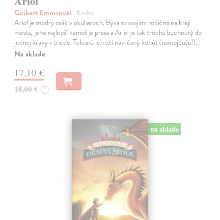
Ariol
Guibert Emmanuel
| Kniha
Ariol je modrý oslík v okuliaroch. Býva so svojimi rodičmi na kraji
mesta, jeho najlepší kamoš je prasa a Ariol je tak trochu buchnutý do
jednej kravy v triede. Telesnú ich učí navrčaný kohút (namojdušu!)…
Na sklade
17,10 €
18,00 €
?
na sklade