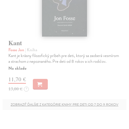
Kant
Fosse Jon
| Kniha
Kant je krásny filozofický príbeh pre deti, ktorý sa zaoberá vesmírom
a strachom z nepoznaného. Pre deti od 8 rokov a ich rodičov.
Na sklade
11,70 €
13,00 €
?
ZOBRAZIŤ ĎALŠIE Z KATEGÓRIE KNIHY PRE DETI OD 7 DO 9 ROKOV