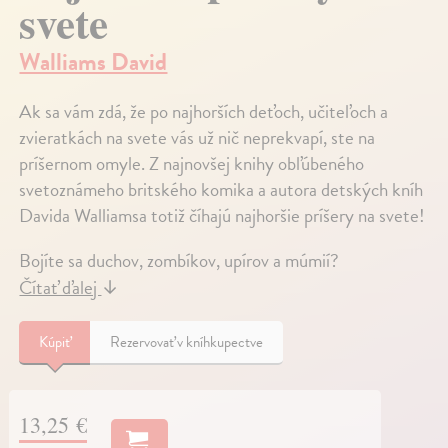
svete
Walliams David
Ak sa vám zdá, že po najhorších deťoch, učiteľoch a
zvieratkách na svete vás už nič neprekvapí, ste na
príšernom omyle. Z najnovšej knihy obľúbeného
svetoznámeho britského komika a autora detských kníh
Davida Walliamsa totiž číhajú najhoršie príšery na svete!
Bojíte sa duchov, zombíkov, upírov a múmií?
Čítať ďalej
↓
Kúpiť
Rezervovať v kníhkupectve
13,25 €