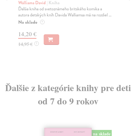
rozprávok zo všetkých kútov
Sm
sveta
Čo 
nev
McAllister Angela
| Kniha
Na
Ponorte sa do tejto bohato ilustrovanej knihy plnej
mýtov, legiend a rozprávok zo všetkých kútov sve...
12
Na sklade
?
12
15,76 €
16,95 €
?
Ďalšie z kategórie knihy pre deti
od 7 do 9 rokov
na sklade