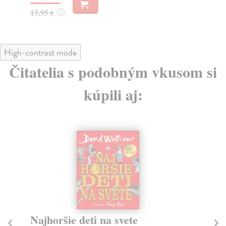
High-contrast mode
Čitatelia s podobným vkusom si
kúpili aj:
Veľká kniha podmorských
B