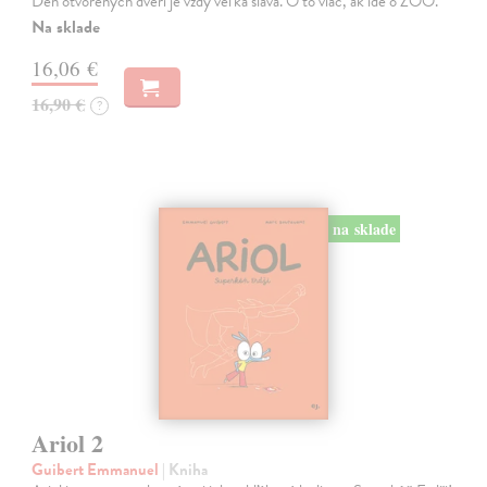
Deň otvorených dverí je vždy veľká sláva. O to viac, ak ide o ZOO.
Na sklade
16,06 €
16,90 €
?
na sklade
Ariol 2
Guibert Emmanuel
| Kniha