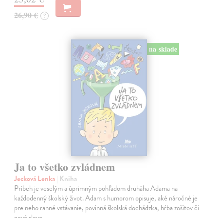
26,90 €
?
na sklade
Ja to všetko zvládnem
Jecková Lenka
| Kniha
Príbeh je veselým a úprimným pohľadom druháha Adama na
každodenný školský život. Adam s humorom opisuje, aké náročné je
pre neho ranné vstávanie, povinná školská dochádzka, hŕba zošitov či
nové slovo…