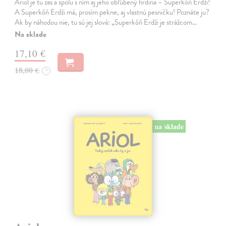
Ariol je tu zas a spolu s ním aj jeho obľúbený hrdina – Superkôň Erdži!
A Superkôň Erdži má, prosím pekne, aj vlastnú pesničku! Poznáte ju?
Ak by náhodou nie, tu sú jej slová: „Superkôň Erdži je strážcom…
Na sklade
17,10 €
18,00 €
?
na sklade