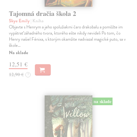
Tajomná dračia škola 2
Skye Emily
| Kniha
Objavte s Henrym a jeho spolužiakmi čaro drakobalu a pomôžte im
vypátrať záhadného tvora, ktorého ešte nikdy nevideli Po tom, čo
Henry našiel Fénixa, s ktorým okamžite nadviazal magické puto, sa v
škole…
Na sklade
12,51 €
12,90 €
?
na sklade