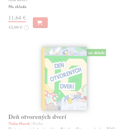
Na sklade
11,64 €
12,00 €
?
na sklade
Deň otvorených dverí
Vadas Marek
| Kniha