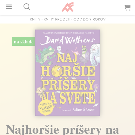
KNIHY
-
KNIHY PRE DETI
-
OD 7 DO 9 ROKOV
na sklade
Najhoršie príšery na