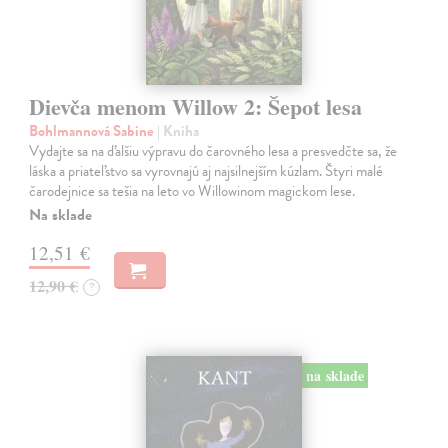
Dievča menom Willow 2: Šepot lesa
Bohlmannová Sabine
| Kniha
Vydajte sa na ďalšiu výpravu do čarovného lesa a presvedčte sa, že
láska a priateľstvo sa vyrovnajú aj najsilnejším kúzlam. Štyri malé
čarodejnice sa tešia na leto vo Willowinom magickom lese.
Na sklade
12,51 €
12,90 €
?
na sklade