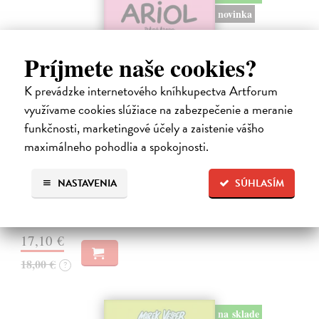
novinka
Príjmete naše cookies?
K prevádzke internetového kníhkupectva Artforum
využívame cookies slúžiace na zabezpečenie a meranie
funkčnosti, marketingové účely a zaistenie vášho
Ariol 4
maximálneho pohodlia a spokojnosti.
Guibert Emmanuel
| Kniha
PEŤULA je krásna a ako pekne vonia! Ariol sedí v triede rovno za ňou
a vo svojich myšlienkach ju zasýpa komplimentami. Dokonca si
NASTAVENIA
SÚHLASÍM
predstavuje, ako jej hovorí, že ju miluje.
Na sklade
17,10 €
18,00 €
?
na sklade