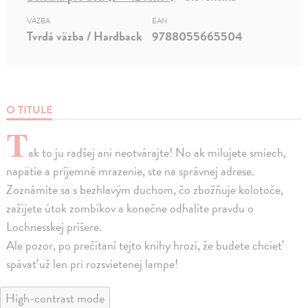
VÄZBA
EAN
Tvrdá väzba / Hardback
9788055665504
O TITULE
T
ak to ju radšej ani neotvárajte! No ak milujete smiech,
napätie a príjemné mrazenie, ste na správnej adrese.
Zoznámite sa s bezhlavým duchom, čo zbožňuje kolotoče,
zažijete útok zombíkov a konečne odhalíte pravdu o
Lochnesskej príšere.
Ale pozor, po prečítaní tejto knihy hrozí, že budete chcieť
spávať už len pri rozsvietenej lampe!
High-contrast mode