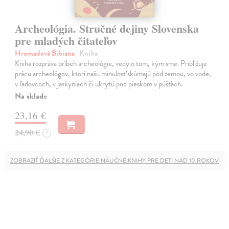
Archeológia. Stručné dejiny Slovenska
pre mladých čitateľov
Hromadová Bibiana
| Kniha
Kniha rozpráva príbeh archeológie, vedy o tom, kým sme. Približuje
prácu archeológov, ktorí našu minulosť skúmajú pod zemou, vo vode,
v ľadovcoch, v jaskyniach či ukrytú pod pieskom v púšťach.
Na sklade
23,16 €
24,90 €
?
ZOBRAZIŤ ĎALŠIE Z KATEGÓRIE NÁUČNÉ KNIHY PRE DETI NAD 10 ROKOV