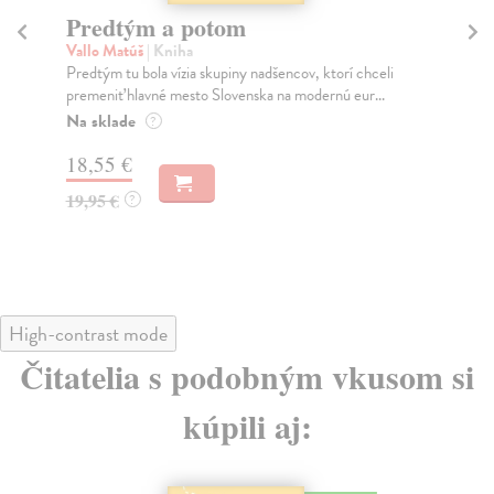
Predtým a potom
Mě
Vallo Matúš
| Kniha
Mu
Predtým tu bola vízia skupiny nadšencov, ktorí chceli
Ty 
premeniť hlavné mesto Slovenska na modernú eur...
jeh
Na sklade
Na
?
18,55 €
31
19,95 €
32
?
High-contrast mode
Čitatelia s podobným vkusom si
kúpili aj:
na sklade