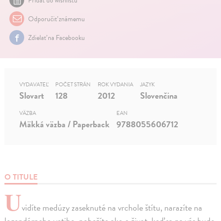
Pridať do wishlistu
Odporučiť známemu
Zdielať na Facebooku
VYDAVATEĽ
POČET STRÁN
ROK VYDANIA
JAZYK
Slovart
128
2012
Slovenčina
VÄZBA
EAN
Mäkká väzba / Paperback
9788055606712
O TITULE
U
vidíte medúzy zaseknuté na vrchole štítu, narazíte na
legendárneho yetiho, pobežíte ako o život, keď sa na vás bude