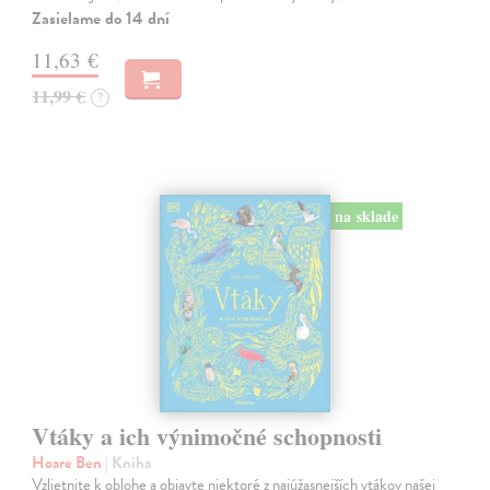
Zasielame do 14 dní
11,63 €
11,99 €
?
na sklade
Vtáky a ich výnimočné schopnosti
Hoare Ben
| Kniha
Vzlietnite k oblohe a objavte niektoré z najúžasnejších vtákov našej