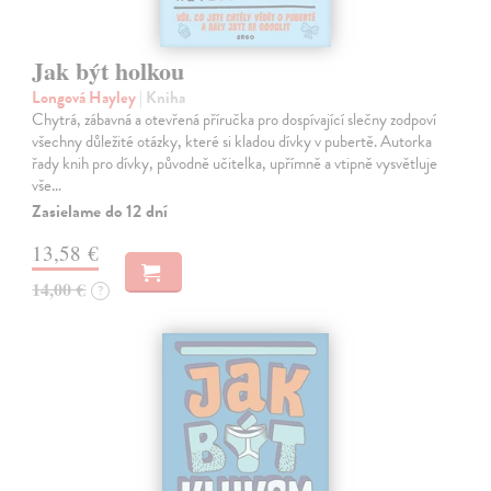
Jak být holkou
Longová Hayley
| Kniha
Chytrá, zábavná a otevřená příručka pro dospívající slečny zodpoví
všechny důležité otázky, které si kladou dívky v pubertě. Autorka
řady knih pro dívky, původně učitelka, upřímně a vtipně vysvětluje
vše…
Zasielame do 12 dní
13,58 €
14,00 €
?