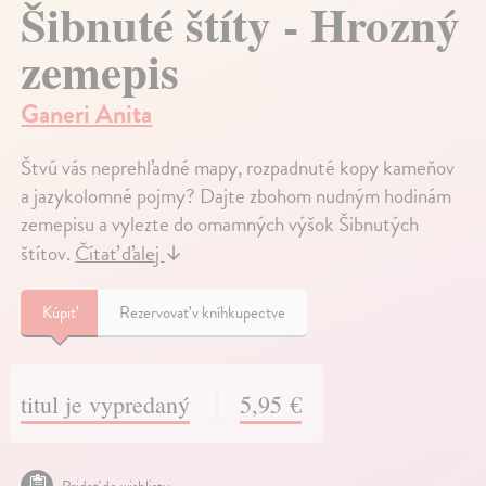
Šibnuté štíty - Hrozný
zemepis
Ganeri Anita
Štvú vás neprehľadné mapy, rozpadnuté kopy kameňov
a jazykolomné pojmy? Dajte zbohom nudným hodinám
zemepisu a vylezte do omamných výšok Šibnutých
štítov.
Čítať ďalej
↓
Kúpiť
Rezervovať v kníhkupectve
titul je vypredaný
5,95 €