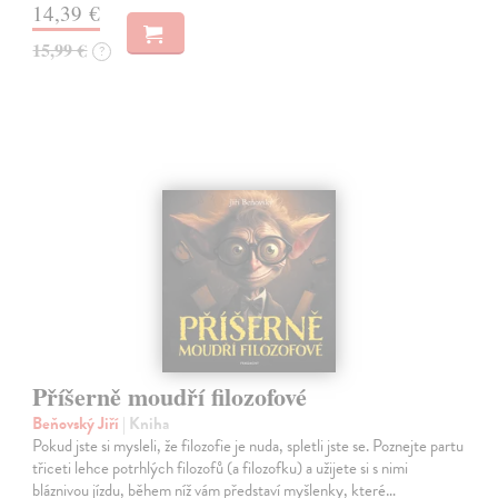
14,39 €
15,99 €
?
Příšerně moudří filozofové
Beňovský Jiří
| Kniha
Pokud jste si mysleli, že filozofie je nuda, spletli jste se. Poznejte partu
třiceti lehce potrhlých filozofů (a filozofku) a užijete si s nimi
bláznivou jízdu, během níž vám představí myšlenky, které…