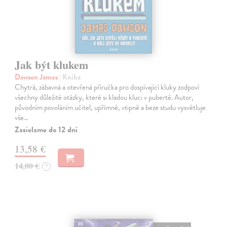
Jak být klukem
Dawson James
| Kniha
Chytrá, zábavná a otevřená příručka pro dospívající kluky zodpoví
všechny důležité otázky, které si kladou kluci v pubertě. Autor,
původním povoláním učitel, upřímně, vtipně a beze studu vysvětluje
vše…
Zasielame do 12 dní
13,58 €
14,00 €
?