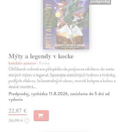
predpredaj
Mýty a legendy v kocke
kolektív autorov
| Kniha
Obľúbená rodinná encyklopédia vás pozýva na návštevu do sveta
starých mýtov a legiend. Spoznajte statočných hrdinov a hrdinky,
podlých vládcov, hrôzostrašných obrov, mocné bohyne a bohov a
desivé monštrá…
Predpredaj, vychádza 11.8.2026, zasielame do 5 dní od
vydania
22,87 €
26,90 €
?