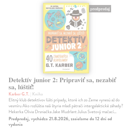
predpredaj
Detektív junior 2: Pripraviť sa, nezabiť
sa, lúštiť!
Karber G.T.
| Kniha
Elitný klub detektívov lúšti prípady, ktoré ich zo Zeme vynesú až do
vesmíru Ako rozlúštia naši štyria mladí pátrači intergalaktické záhady?
Hekerka Olivia Drsniačka Jake Mudrlant Julius Svetový mačací…
Predpredaj, vychádza 21.8.2026, zasielame do 12 dní od
vydania