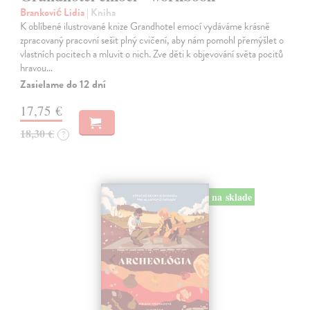
Branković Lidia
| Kniha
K oblíbené ilustrované knize Grandhotel emocí vydáváme krásně
zpracovaný pracovní sešit plný cvičení, aby nám pomohl přemýšlet o
vlastních pocitech a mluvit o nich. Zve děti k objevování světa pocitů
hravou…
Zasielame do 12 dní
17,75 €
18,30 €
?
na sklade