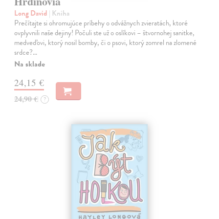
Hrdinovia
Long David
| Kniha
Prečítajte si ohromujúce príbehy o odvážnych zvieratách, ktoré
ovplyvnili naše dejiny! Počuli ste už o oslíkovi – štvornohej sanitke,
medveďovi, ktorý nosil bomby, či o psovi, ktorý zomrel na zlomené
srdce?…
Na sklade
24,15 €
24,90 €
?