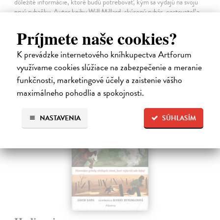
dôležité informácie, ktoré budú potrebovať, kým sa vydajú na svoju
prvú rybačku. Autor knihy Will Millard, skúsený rybár, cestovateľ a
moderátor…
Príjmete naše cookies?
Na sklade
13,90 €
K prevádzke internetového kníhkupectva Artforum
využívame cookies slúžiace na zabezpečenie a meranie
14,95 €
?
funkčnosti, marketingové účely a zaistenie vášho
maximálneho pohodlia a spokojnosti.
NASTAVENIA
SÚHLASÍM
na sklade