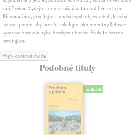
rútiť lavína. Vydajte sa na vzrušujúcu túru od Everestu po
Kilimandžáro, prečítajte si oodvážnych objaviteľoch, ktorí si
spievali piesne, aby prežili, a sledujte, ako mohutný ľadovec
vyrezáva obrovskú ryhu horským úbočím. Bude to hrozne
vzrušujúce.
High-contrast mode
Podobné tituly
na sklade