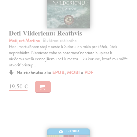
Deti Vilderienu: Reathvis
Matijová Martina
| Elektronická kniha
Hoci martulánom stojí v ceste k Sidoru len málo prekážok, útok
neprichádza. Namiesto toho sa pozornosť nepriateľa upiera k
niečomu oveľa cennejšiemu než k mestu – ku korune, ktorá mu môže
otvoriť prístup…
Na stiahnutie ako
EPUB
,
MOBI
a
PDF
19,50 €
E-KNIHA