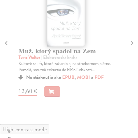
Muž, ktorý spadol na Zem
K
Tevis Walter
| Elektronická kniha
Br
Kultové sci-fi, ktoré zažiarilo aj na striebornom plátne.
Opl
Pomalá, smutná exkurzia do hlbín ľudskosti...
pok
Na stiahnutie ako
EPUB
,
MOBI
a
PDF
12,60 €
15
High-contrast mode