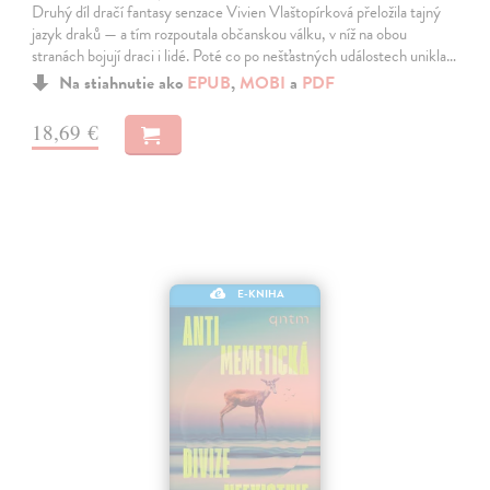
Druhý díl dračí fantasy senzace Vivien Vlaštopírková přeložila tajný
jazyk draků — a tím rozpoutala občanskou válku, v níž na obou
stranách bojují draci i lidé. Poté co po nešťastných událostech unikla…
Na stiahnutie ako
EPUB
,
MOBI
a
PDF
18,69 €
E-KNIHA