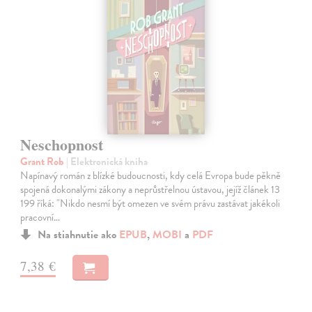
Neschopnost
Grant Rob
| Elektronická kniha
Napínavý román z blízké budoucnosti, kdy celá Evropa bude pěkně
spojená dokonalými zákony a neprůstřelnou ústavou, jejíž článek 13
199 říká: "Nikdo nesmí být omezen ve svém právu zastávat jakékoli
pracovní…
Na stiahnutie ako
EPUB
,
MOBI
a
PDF
7,38 €