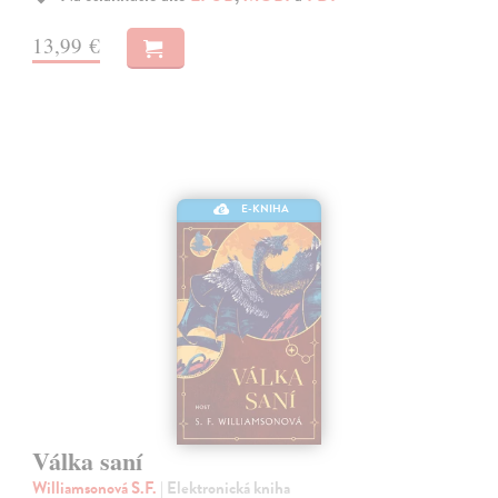
13,99 €
E-KNIHA
Válka saní
Williamsonová S.F.
| Elektronická kniha