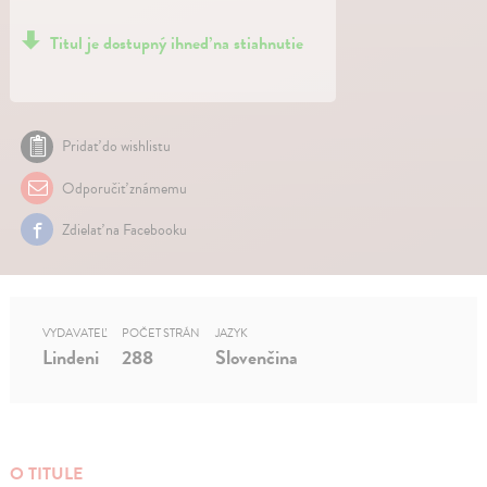
Titul je dostupný ihneď na stiahnutie
Pridať do wishlistu
Odporučiť známemu
Zdielať na Facebooku
VYDAVATEĽ
POČET STRÁN
JAZYK
Lindeni
288
Slovenčina
O TITULE