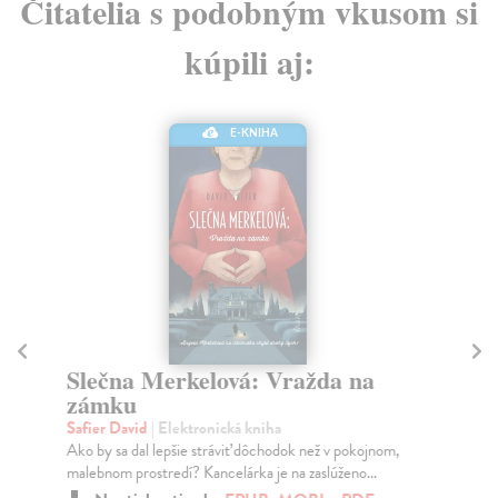
Čitatelia s podobným vkusom si
kúpili aj:
E-KNIHA
Slečna Merkelová: Vražda na
S
zámku
e
Safier David
| Elektronická kniha
Dic
Ako by sa dal lepšie stráviť dôchodok než v pokojnom,
Rom
malebnom prostredí? Kancelárka je na zaslúženo...
Sve
ne..