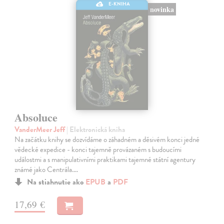
E-KNIHA
novinka
Absoluce
VanderMeer Jeff
| Elektronická kniha
Na začátku knihy se dozvídáme o záhadném a děsivém konci jedné
vědecké expedice - konci tajemně provázaném s budoucími
událostmi a s manipulativními praktikami tajemné státní agentury
známé jako Centrála.…
Na stiahnutie ako
EPUB
a
PDF
17,69 €