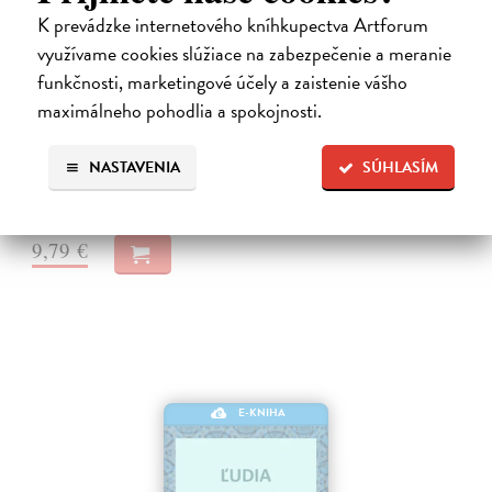
K prevádzke internetového kníhkupectva Artforum
využívame cookies slúžiace na zabezpečenie a meranie
Neuromant
funkčnosti, marketingové účely a zaistenie vášho
maximálneho pohodlia a spokojnosti.
Gibson William
| Elektronická kniha
Základné dielo kyberpunku, klasika sci-fi a jedna z najsilnejších vízií
budúcnosti Matrix je svet vo svete, globálny konsenzus, prelud,
NASTAVENIA
SÚHLASÍM
vyjadrenie každého jedného dátového bajtu v kyberpriestore. Henry…
Na stiahnutie ako
EPUB
,
MOBI
a
PDF
9,79 €
E-KNIHA