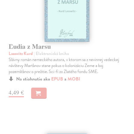
Ľudia z Marsu
Lasswitz Kurd
| Elektronická kniha
Slávny román nemeckého autora, v ktorom sa z nevinnej vedeckej
návštevy Marťanov stane pokus o kolonizáciu Zeme a boj
pozemšťanov o prežitie. Sci-fi zo Zlatého fondu SME.
Na stiahnutie ako
EPUB
a
MOBI
4,49 €