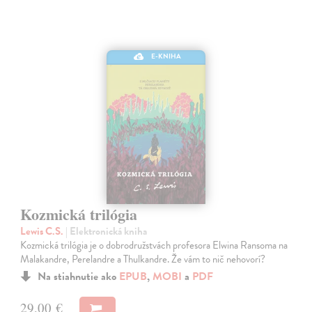
E-KNIHA
Kozmická trilógia
Lewis C.S.
| Elektronická kniha
Kozmická trilógia je o dobrodružstvách profesora Elwina Ransoma na
Malakandre, Perelandre a Thulkandre. Že vám to nič nehovorí?
Na stiahnutie ako
EPUB
,
MOBI
a
PDF
29,00 €