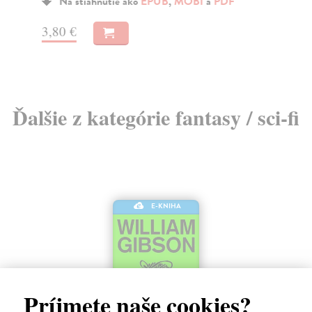
Na stiahnutie ako
EPUB
,
MOBI
a
PDF
3,80 €
11
Ďalšie z kategórie fantasy / sci-fi
E-KNIHA
Príjmete naše cookies?