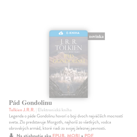
E-KNIHA
novinka
Pád Gondolinu
Tolkien J.R.R.
| Elektronická kniha
Legenda o páde Gondolinu hovorí o boji dvoch najväčších mocností
sveta. Zlo predstavuje Morgoth, najhorší zo všetkých, vodca
obrovských armád, ktoré riadi zo svojej železnej pevnosti.
Na stiahnutie ako
EPUB
,
MOBI
a
PDF