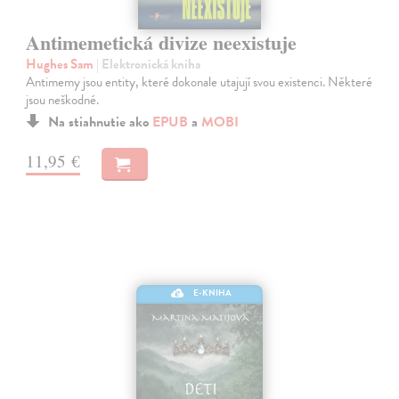
Antimemetická divize neexistuje
Hughes Sam
| Elektronická kniha
Antimemy jsou entity, které dokonale utajují svou existenci. Některé
jsou neškodné.
Na stiahnutie ako
EPUB
a
MOBI
11,95 €
E-KNIHA