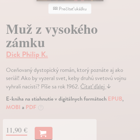
Prečítať ukážku
Muž z vysokého
zámku
Dick Philip K.
Oceňovaný dystopický román, ktorý poznáte aj ako
seriál! Ako by vyzeral svet, keby druhú svetovú vojnu
vyhrali nacisti? Píše sa rok 1962.
Čítať ďalej
↓
E-kniha na stiahnutie v digitálnych formátoch
EPUB
,
MOBI
a
PDF
?
11,90 €