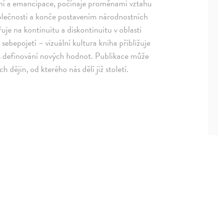
ění a emancipace, počínaje proměnami vztahu
polečnosti a konče postavením národnostních
je na kontinuitu a diskontinuitu v oblasti
sebepojetí – vizuální kultura kniha přibližuje
es definování nových hodnot. Publikace může
dějin, od kterého nás dělí již století.