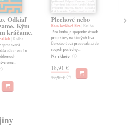
ko. Odkiaľ
Plechové nebo
Po
zame. Kým
Borušovičová Eva
| Kniha
Kun
m kráčame.
Táto kniha je spojením dvoch
Poma
projektov, na ktorých Eva
čty
ntišek
| Kniha
Borušovičová pracovala až do
naps
 spracovaná
svojich posledný...
česk
náša súbor esejí o
Na sklade
Na 
oblémoch
?
tvárania...
18,91 €
14
?
19,90 €
15,
?
jiny