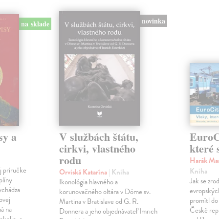
novinka
na sklade
sy a
V službách štátu,
EuroCi
cirkvi, vlastného
které 
rodu
Harák Mar
j príručke
Kniha
Orviská Katarína
| Kniha
plíny
Jak se zrod
Ikonológia hlavného a
vychádza
evropských 
korunovačného oltára v Dóme sv.
ovej
promítl do
Martina v Bratislave od G. R.
ná na
České repu
Donnera a jeho objednávateľ Imrich