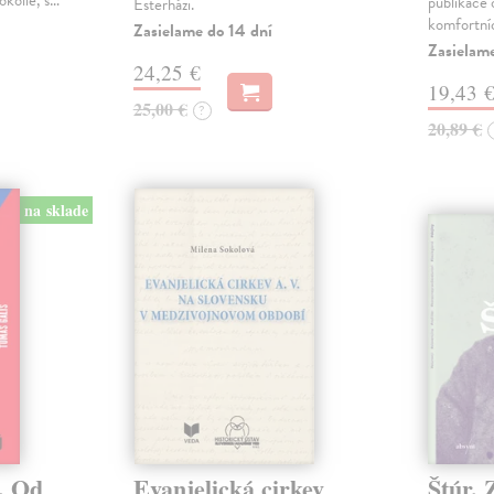
okolie, s…
publikace o
Esterházi.
komfortní
Zasielame do 14 dní
Zasielam
24,25 €
19,43 
25,00 €
?
20,89 €
na sklade
. Od
Evanjelická cirkev
Štúr. 