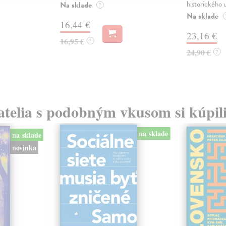
historického u
Na sklade
?
Na sklade
16,44 €
23,16 €
16,95 €
?
24,90 €
?
atelia s podobným vkusom si kúpili
na sklade
na sklade
novinka