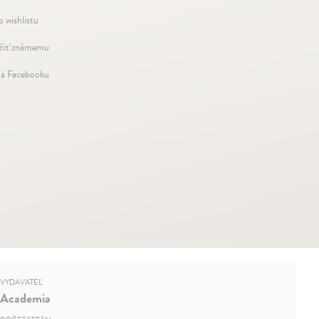
o wishlistu
iť známemu
na Facebooku
VYDAVATEĽ
Academia