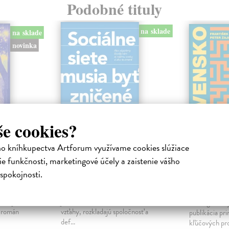
Podobné tituly
na sklade
na sklade
novinka
še cookies?
ho kníhkupectva Artforum využívame cookies slúžiace
ejisté
Sociálne siete musia
Slovens
e funkčnosti, marketingové účely a zaistenie vášho
byť zničené
prichád
spokojnosti.
sme. Ka
iha
Marec Samo
| Kniha
právěl o
Sociálne siete nám ubližujú ako
Mikloško Fra
o nejisté
jednotlivcom a kazia medziľudské
Monograficky
ý román
vzťahy, rozkladajú spoločnosť a
publikácia pri
def...
kľúčových pr