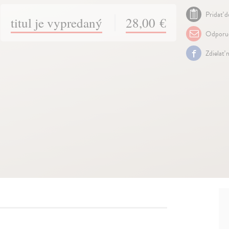
Pridať d
titul je vypredaný
28,00 €
Odporuč
Zdielať 