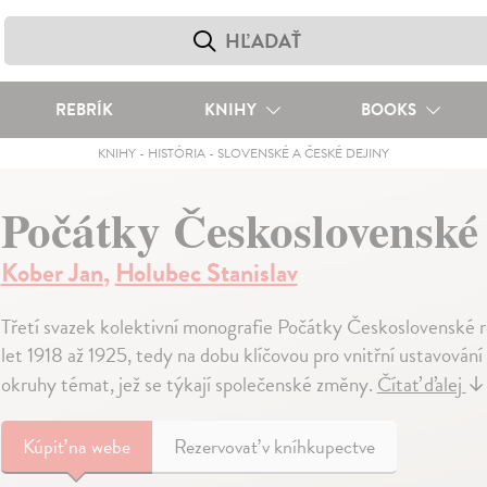
REBRÍK
KNIHY
BOOKS
KNIHY
-
HISTÓRIA
-
SLOVENSKÉ A ČESKÉ DEJINY
Počátky Československé
Kober Jan
,
Holubec Stanislav
Třetí svazek kolektivní monografie Počátky Československé 
let 1918 až 1925, tedy na dobu klíčovou pro vnitřní ustavování a
okruhy témat, jež se týkají společenské změny.
Čítať ďalej
↓
Kúpiť
na webe
Rezervovať v kníhkupectve