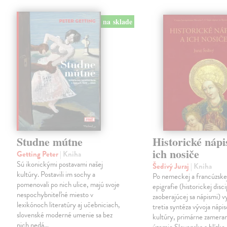
na sklade
Studne mútne
Historické nápi
ich nosiče
Getting Peter
| Kniha
Sú ikonickými postavami našej
Šedivý Juraj
| Kniha
kultúry. Postavili im sochy a
Po nemeckej a francúzske
pomenovali po nich ulice, majú svoje
epigrafie (historickej disci
nespochybniteľné miesto v
zaoberajúcej sa nápismi) 
lexikónoch literatúry aj učebniciach,
tretia syntéza vývoja nápis
slovenské moderné umenie sa bez
kultúry, primárne zamera
nich nedá…