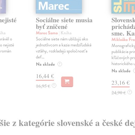
ejisté
Sociálne siete musia
Slovens
byť zničené
prichád
sme. Ka
iha
Marec Samo
| Kniha
právěl o
Sociálne siete nám ubližujú ako
Mikloško Fra
o nejisté
jednotlivcom a kazia medziľudské
Monograficky
ý román
vzťahy, rozkladajú spoločnosť a
publikácia pri
def...
kľúčových pr
historického u
Na sklade
?
Na sklade
16,44 €
23,16 €
16,95 €
?
24,90 €
?
šie z kategórie slovenské a české de