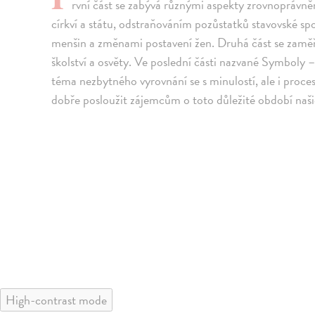
rvní část se zabývá různými aspekty zrovnoprávn
církví a státu, odstraňováním pozůstatků stavovské s
menšin a změnami postavení žen. Druhá část se zaměřu
školství a osvěty. Ve poslední části nazvané Symboly – 
téma nezbytného vyrovnání se s minulostí, ale i proc
dobře posloužit zájemcům o toto důležité období našich 
High-contrast mode