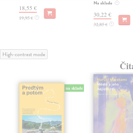
Na sklade
?
18,55 €
30,22 €
19,95 €
?
32,85 €
?
High-contrast mode
Čit
na sklade