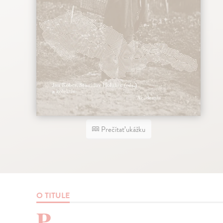
Prečítať ukážku
O TITULE
P