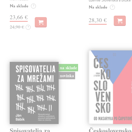
územie Slovenska a blízke 
Na sklade
?
Na sklade
?
23,66 €
28,30 €
24,90 €
?
na sklade
novinka
Spisovatelia za
Československo