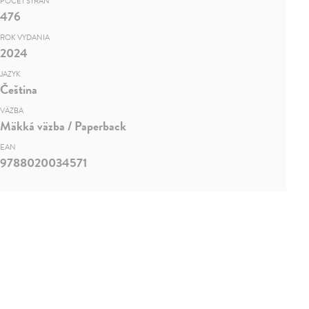
POČET STRÁN
476
ROK VYDANIA
2024
JAZYK
Čeština
VÄZBA
Mäkká väzba / Paperback
EAN
9788020034571