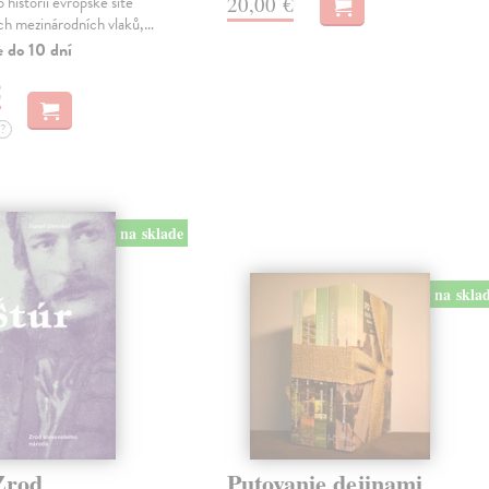
20,00 €
 historii evropské sítě
ch mezinárodních vlaků,…
e do 10 dní
€
?
na sklade
na skla
Zrod
Putovanie dejinami