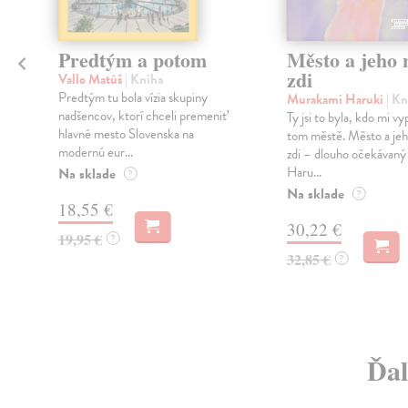
Predtým a potom
Město a jeho n
zdi
Vallo Matúš
| Kniha
Predtým tu bola vízia skupiny
Murakami Haruki
| Kn
nadšencov, ktorí chceli premeniť
Ty jsi to byla, kdo mi vy
hlavné mesto Slovenska na
tom městě. Město a jeh
modernú eur...
zdi – dlouho očekávan
Haru...
Na sklade
?
Na sklade
?
18,55 €
30,22 €
19,95 €
?
32,85 €
?
Ďal