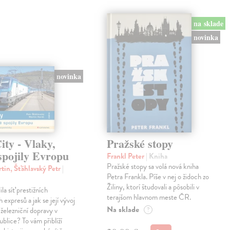
na sklade
novinka
novinka
ty - Vlaky,
Pražské stopy
spojily Evropu
Frankl Peter
| Kniha
Pražské stopy sa volá nová kniha
tin, Šťáhlavský Petr
|
Petra Frankla. Píše v nej o židoch zo
Žiliny, ktorí študovali a pôsobili v
ila síť prestižních
terajšom hlavnom meste ČR.
expresů a jak se její vývoj
Na sklade
 železniční dopravy v
?
blice? To vám přiblíží