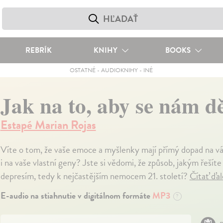
REBRÍK
KNIHY
BOOKS
OSTATNÉ
-
AUDIOKNIHY
-
INÉ
Jak na to, aby se nám d
Estapé Marian Rojas
Víte o tom, že vaše emoce a myšlenky mají přímý dopad na vá
i na vaše vlastní geny? Jste si vědomi, že způsob, jakým řeší
depresím, tedy k nejčastějším nemocem 21. století?
Čítať ďal
E-audio na stiahnutie v digitálnom formáte
MP3
?