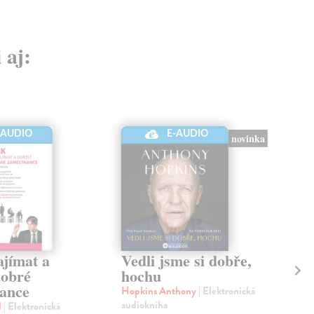
 aj:
-AUDIO
E-AUDIO
novinka
ajímat a
Vedli jsme si dobře,
Vě
dobré
hochu
je
ance
Hopkins Anthony
| Elektronická
Su
audiokniha
aud
l
| Elektronická