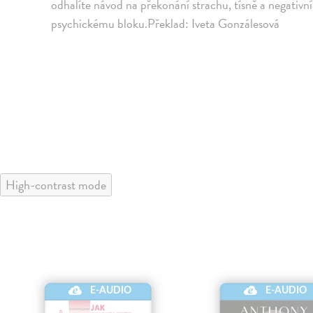
odhalíte návod na překonání strachu, tísně a negativn
psychickému bloku.Překlad: Iveta Gonzálesová
High-contrast mode
E-AUDIO
E-AUDIO