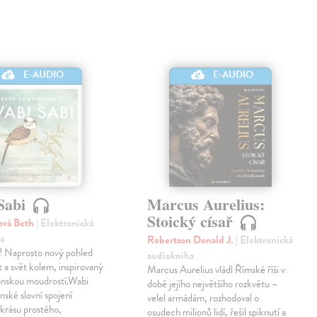
E-AUDIO
E-AUDIO
Sabi
Marcus Aurelius:
Stoický císař
vá Beth
| Elektronická
a
Robertson Donald J.
| Elektronická
ď! Naprosto nový pohled
audiokniha
t a svět kolem, inspirovaný
Marcus Aurelius vládl Římské říši v
ponskou moudrostí.Wabi
době jejího největšího rozkvětu –
onské slovní spojení
velel armádám, rozhodoval o
í krásu prostého,
osudech milionů lidí, řešil spiknutí a