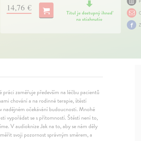
P
14,76 €
Titul je dostupný ihneď
O
na stiahnutie
Z
vé práci zaměřuje především na léčbu pacientů
ami chování a na rodinné terapie, štěstí
i a v nadějném očekávání budoucnosti. Mnohé
i vypořádat se s přítomností. Štěstí není to,
žíme. V audioknize Jak na to, aby se nám děly
zaměřit svoji pozornost správným směrem, a