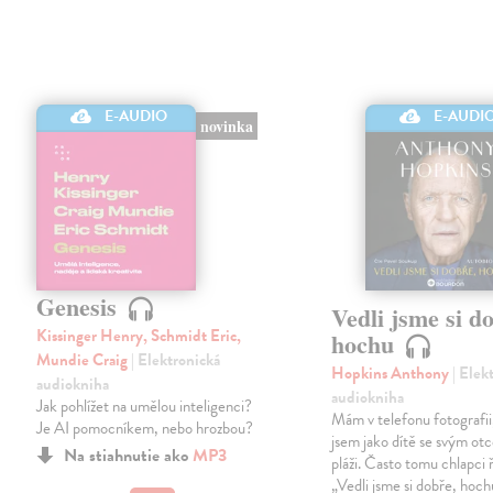
E-AUDIO
E-AUDI
novinka
Genesis
Vedli jsme si d
Kissinger Henry, Schmidt Eric,
hochu
Mundie Craig
| Elektronická
Hopkins Anthony
| Elek
audiokniha
audiokniha
Jak pohlížet na umělou inteligenci?
Mám v telefonu fotografii
Je AI pomocníkem, nebo hrozbou?
jsem jako dítě se svým ot
Na stiahnutie ako
MP3
pláži. Často tomu chlapci 
„Vedli jsme si dobře, hoc