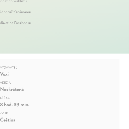
ridať do wishlistu
dporučiť známemu
dielať na Facebooku
VYDAVATEĽ
Voxi
VERZIA
Neskrátená
DĹŽKA
8 hod. 39 min.
ZVUK
Čeština