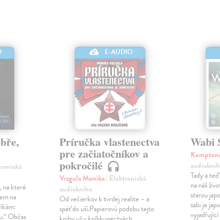
O
E-AUDIO
obře,
Príručka vlastenectva
Wabi 
pre začiatočníkov a
Kemptono
pokročilé
audioknih
tronická
Tady a te
Vrzgula Monika
| Elektronická
na náš živo
, na které
audiokniha
starou ja
cem na
Od večierkov k tvrdej realite – a
sabi je jap
říkám:
späť do uší.Papierovú podobu tejto
vyjadřujíc
hu.“ Občas
knihy už v kníhkupectvách