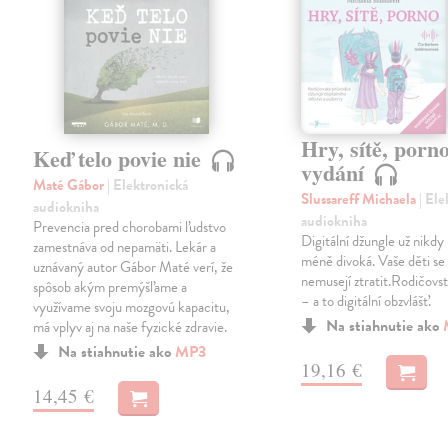
Hry, sítě, porno
Keď telo povie nie
vydání
Maté Gábor
| Elektronická
Slussareff Michaela
| El
audiokniha
audiokniha
Prevencia pred chorobami ľudstvo
Digitální džungle už nikd
zamestnáva od nepamäti. Lekár a
méně divoká. Vaše děti se v
uznávaný autor Gábor Maté verí, že
nemusejí ztratit.Rodičovst
spôsob akým premýšľame a
– a to digitální obzvlášť.
využívame svoju mozgovú kapacitu,
Na stiahnutie ako
má vplyv aj na naše fyzické zdravie.
Na stiahnutie ako
MP3
19,16 €
14,45 €