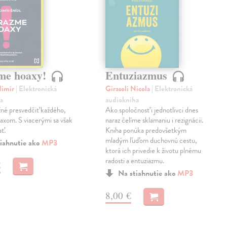
me hoaxy!
Entuziazmus
dimír
| Elektronická
Girasoli Nicola
| Elektronická
a
audiokniha
né presvedčiť každého,
Ako spoločnosť i jednotlivci dnes
oaxom. S viacerými sa však
naraz čelíme sklamaniu i rezignácii.
ať.
Kniha ponúka predovšetkým
mladým ľuďom duchovnú cestu,
iahnutie ako
MP3
ktorá ich privedie k životu plnému
radosti a entuziazmu.
€
Na stiahnutie ako
MP3
8,00 €