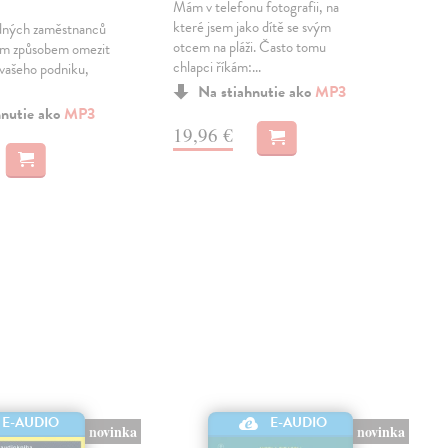
Mám v telefonu fotografii, na
Jak 
které jsem jako dítě se svým
poz
dných zaměstnanců
otcem na pláži. Často tomu
Jiný
ým způsobem omezit
chlapci říkám:...
život
 vašeho podniku,
Na stiahnutie ako
MP3
hnutie ako
MP3
19,96 €
11
E-AUDIO
E-AUDIO
novinka
novinka