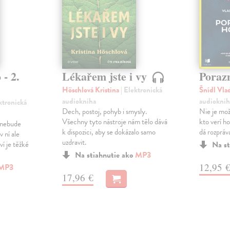
 - 2.
Lékařem jste i vy
Poraz
Höschlová Kristina
| Elektronická
Šnídl Vla
audiokniha
audioknih
ektronická
Dech, postoj, pohyb i smysly.
Nie je mož
Všechny tyto nástroje nám tělo dává
kto verí h
y nebude
k dispozici, aby se dokázalo samo
dá rozpráv
 ní ale
uzdravit.
ví je těžké
Na st
Na stiahnutie ako
MP3
12,95 
MP3
17,96 €