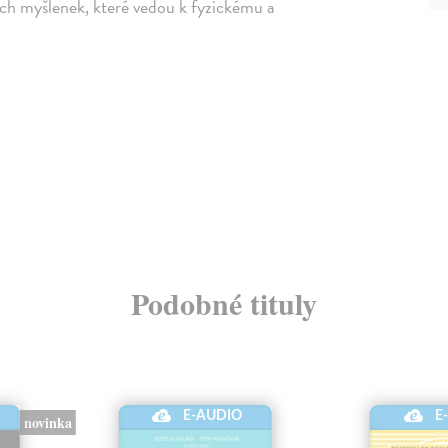
ích myšlenek, které vedou k fyzickému a
Podobné tituly
E-AUDIO
E
novinka