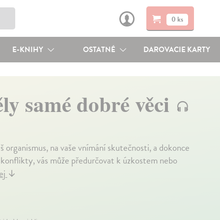
0 ks
E-KNIHY
OSTATNÉ
DAROVACIE KARTY
ěly samé dobré věci
š organismus, na vaše vnímání skutečnosti, a dokonce
te konflikty, vás může předurčovat k úzkostem nebo
ej
↓