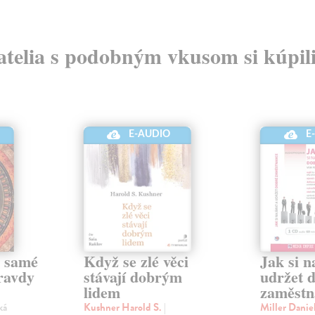
atelia s podobným vkusom si kúpili
E-AUDIO
E
e samé
Když se zlé věci
Jak si n
pravdy
stávají dobrým
udržet 
lidem
zaměstn
ká
Kushner Harold S.
|
Miller Danie