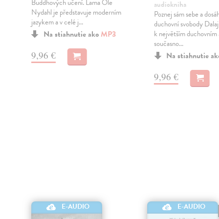
h
Buddhových učení. Lama Ole
audiokniha
Nydahl je představuje moderním
Poznej sám sebe a dosá
jazykem a v celé j...
duchovní svobody Dalaj
Na stiahnutie ako
MP3
k největším duchovním 
současno...
9,96 €
Na stiahnutie a
9,96 €
E-AUDIO
E-AUDIO