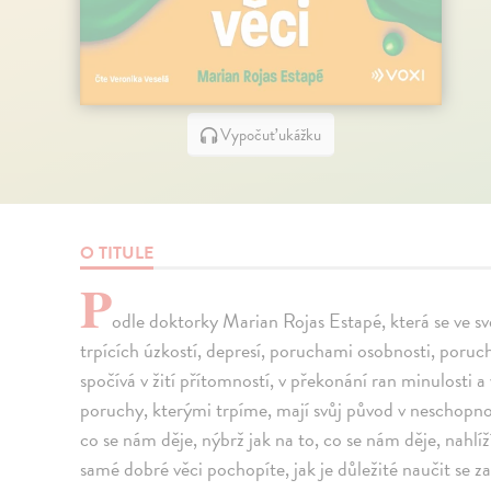
Vypočuť ukážku
O TITULE
P
odle doktorky Marian Rojas Estapé, která se ve s
trpících úzkostí, depresí, poruchami osobnosti, poruch
spočívá v žití přítomností, v překonání ran minulost
poruchy, kterými trpíme, mají svůj původ v neschopnost
co se nám děje, nýbrž jak na to, co se nám děje, nahlí
samé dobré věci pochopíte, jak je důležité naučit se 