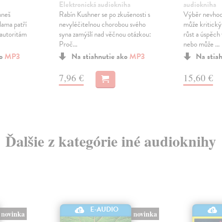
Elektronická audiokniha
audiokniha
hneš
Rabín Kushner se po zkušenosti s
Výběr nevho
lama patří
nevyléčitelnou chorobou svého
může kritick
autoritám
syna zamýšlí nad věčnou otázkou:
růst a úspěch
Proč...
nebo může ...
ko
MP3
Na stiahnutie ako
MP3
Na stia
7,96 €
15,60 €
Ďalšie z kategórie iné audioknihy
E-AUDIO
novinka
novinka