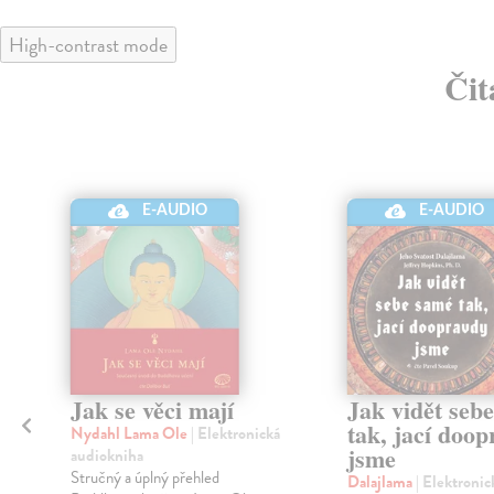
High-contrast mode
Čit
E-AUDIO
E-AUDIO
Jak se věci mají
Jak vidět seb
tak, jací doo
Nydahl Lama Ole
| Elektronická
jsme
audiokniha
Stručný a úplný přehled
Dalajlama
| Elektronic