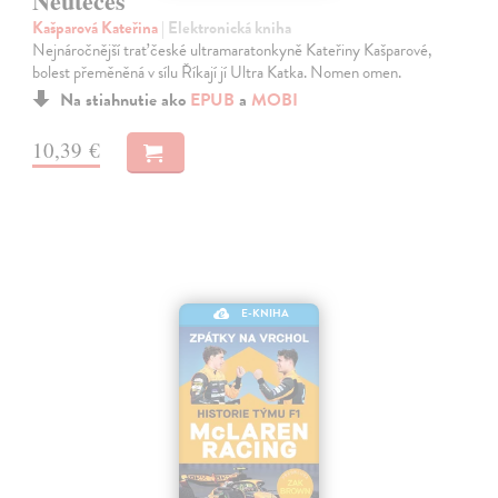
Neutečeš
Kašparová Kateřina
| Elektronická kniha
Nejnáročnější trať české ultramaratonkyně Kateřiny Kašparové,
bolest přeměněná v sílu Říkají jí Ultra Katka. Nomen omen.
Na stiahnutie ako
EPUB
a
MOBI
10,39 €
E-KNIHA