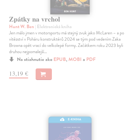
Zpátky na vrchol
Hunt W. Ben
| Elektronická kniha
Jen málo jmen v motorsportu má stejný zvuk jako McLaren – a po
vítězství v Poháru konstruktérů 2024 se tým pod vedením Zaka
Browna opět vrací do velkolepé formy. Začátkem roku 2023 byli
druhou nejpomalejší…
Na stiahnutie ako
EPUB
,
MOBI
a
PDF
13,19 €
E-KNIHA