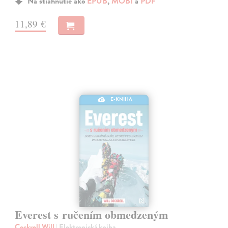
Na stiahnutie ako
EPUB
,
MOBI
a
PDF
11,89 €
E-KNIHA
Everest s ručením obmedzeným
Cockrell Will
| Elektronická kniha