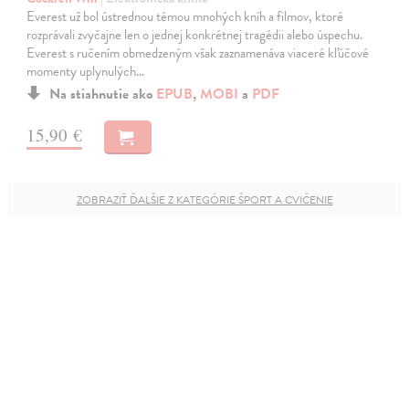
Everest už bol ústrednou témou mnohých kníh a filmov, ktoré
rozprávali zvyčajne len o jednej konkrétnej tragédii alebo úspechu.
Everest s ručením obmedzeným však zaznamenáva viaceré kľúčové
momenty uplynulých…
Na stiahnutie ako
EPUB
,
MOBI
a
PDF
15,90 €
ZOBRAZIŤ ĎALŠIE Z KATEGÓRIE ŠPORT A CVIČENIE