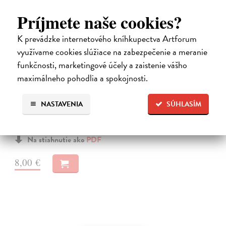
Príjmete naše cookies?
K prevádzke internetového kníhkupectva Artforum
využívame cookies slúžiace na zabezpečenie a meranie
funkčnosti, marketingové účely a zaistenie vášho
maximálneho pohodlia a spokojnosti.
Aristeia promachón
Kouřil Jiří
| Elektronická kniha
NASTAVENIA
SÚHLASÍM
Publikace se zaměřuje na vojenské hodnoty nejlepších řeckých
válečníků, jejich hrdinské skutky na bojišti i na kulturní a filosofické
ideály, které byly s pojmem aristeia spjaty. Aristeia je řecký výraz…
Na stiahnutie ako
PDF
8,00 €