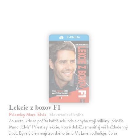
E-KNIHA
Lekcie z boxov F1
Priestley Marc 'Elvis'
| Elektronická kniha
Zo sveta, kde sa počíta každá sekunda a chyba stojí milióny, prináša
Marc „Elvis“ Priestley lekcie, ktoré dokážu zmeniť aj váš každodenný
život. Bývalý člen majstrovského tímu McLaren odhaľuje, čo sa