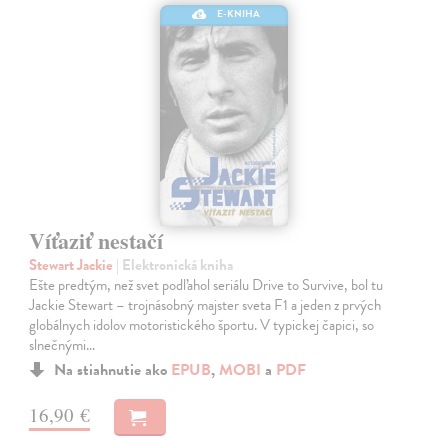
E-KNIHA
Víťaziť nestačí
Stewart Jackie
| Elektronická kniha
Ešte predtým, než svet podľahol seriálu Drive to Survive, bol tu
Jackie Stewart – trojnásobný majster sveta F1 a jeden z prvých
globálnych idolov motoristického športu. V typickej čapici, so
slnečnými…
Na stiahnutie ako
EPUB
,
MOBI
a
PDF
16,90 €