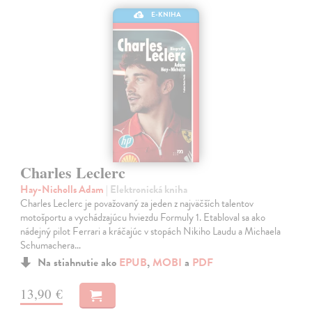
E-KNIHA
Charles Leclerc
Hay-Nicholls Adam
| Elektronická kniha
Charles Leclerc je považovaný za jeden z najväčších talentov
motošportu a vychádzajúcu hviezdu Formuly 1. Etabloval sa ako
nádejný pilot Ferrari a kráčajúc v stopách Nikiho Laudu a Michaela
Schumachera…
Na stiahnutie ako
EPUB
,
MOBI
a
PDF
13,90 €