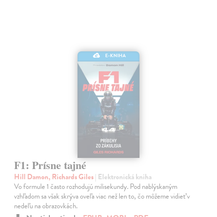
E-KNIHA
F1: Prísne tajné
Hill Damon, Richards Giles
| Elektronická kniha
Vo formule 1 často rozhodujú milisekundy. Pod nablýskaným
vzhľadom sa však skrýva oveľa viac než len to, čo môžeme vidieť v
nedeľu na obrazovkách.