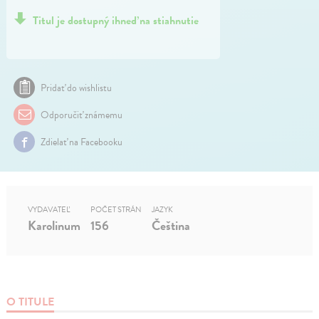
Titul je dostupný ihneď na stiahnutie
Pridať do wishlistu
Odporučiť známemu
Zdielať na Facebooku
VYDAVATEĽ
POČET STRÁN
JAZYK
Karolinum
156
Čeština
O TITULE