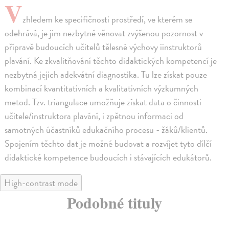
V
zhledem ke specifičnosti prostředí, ve kterém se
odehrává, je jim nezbytné věnovat zvýšenou pozornost v
přípravě budoucích učitelů tělesné výchovy iinstruktorů
plavání. Ke zkvalitňování těchto didaktických kompetencí je
nezbytná jejich adekvátní diagnostika. Tu lze získat pouze
kombinací kvantitativních a kvalitativních výzkumných
metod. Tzv. triangulace umožňuje získat data o činnosti
učitele/instruktora plavání, i zpětnou informaci od
samotných účastníků edukačního procesu - žáků/klientů.
Spojením těchto dat je možné budovat a rozvíjet tyto dílčí
didaktické kompetence budoucích i stávajících edukátorů.
High-contrast mode
Podobné tituly