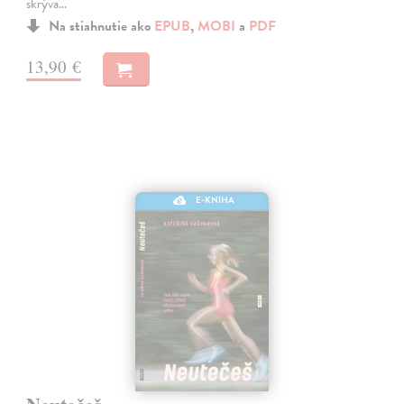
skrýva…
Na stiahnutie ako
EPUB
,
MOBI
a
PDF
13,90 €
E-KNIHA