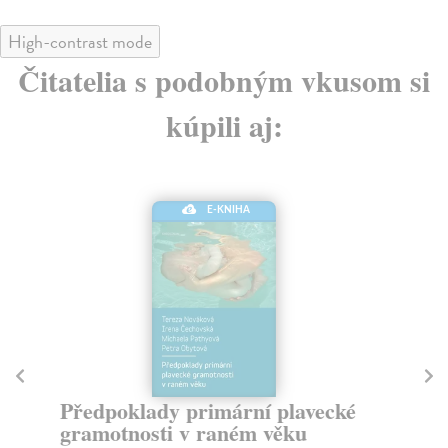
High-contrast mode
Čitatelia s podobným vkusom si
kúpili aj:
E-KNIHA
Nejúžasnější fotbalové příběhy
M
Wernicke Luciano
| Elektronická kniha
Di