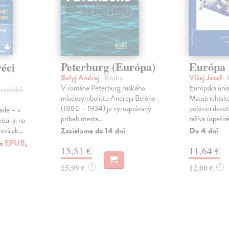
Peterburg (Európa)
Európa 
éci
Belyj Andrej
| Kniha
Vlčej Jozef
|
V románe Peterburg ruského
Európska únia
tronická
mladosymbolistu Andreja Belého
Maastrichtske
(1880 – 1934) je vyrozprávaný
polovici devä
ade – v
príbeh mesta...
zažíva úspešné 
oézii aj na
Zasielame do 14 dní
Do 4 dní
ová ak...
ko
EPUB
,
15,51 €
11,64 €
15,99 €
12,00 €
?
?