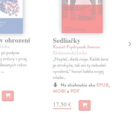
v ohrození
Sedliačky
Od
T
 Kniha
Kuciel-Frydryszak Joanna
|
 po podpise
Elektronická kniha
Hab
j zmluvy v prvej
„Neplač, dieťa moje. Každá žena
kni
ťdesiatych rokov
je otrokyňa, tak ani ty nebudeš
Pono
...
vyvolená,“ hovorí babka svojej
gré
mlade...
ozna
euró
Na stiahnutie ako
EPUB
,
MOBI
a
PDF
17,50 €
11