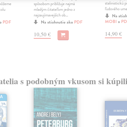
stalinistickú 
 môžeme
spôsobom približuje najmä
ľudového umen
tolu
mladým čitateľom jedno z
najzaujímavejších ob...
Na stia
MOBI
a
PD
ko
PDF
Na stiahnutie ako
PDF
14,90 €
10,50 €
atelia s podobným vkusom si kúpili
HA