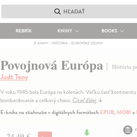
REBRÍK
KNIHY
BOOKS
E-KNIHY
-
HISTÓRIA
-
EURÓPSKE DEJINY
Povojnová Európa
História p
Judt Tony
V roku 1945 bola Európa na kolenách. Veľkú časť kontinentu ť
bombardovanie a celkový chaos.
Čítať ďalej
↓
E-kniha na stiahnutie v digitálnych formátoch
EPUB
,
MOBI
a
P
24,49 €