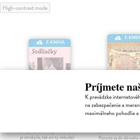
High-contrast mode
E-KNI
E-KNIHA
Príjmete na
K prevádzke internetové
na zabezpečenie a merani
Sedliačky
Od Tróje k
maximálneho pohodlia a 
Termopylám
Kuciel-Frydryszak Joanna
|
Elektronická kniha
Habaj Michal
| Elektr
„Neplač, dieťa moje. Každá žena
kniha
je otrokyňa, tak ani ty nebudeš
Ponorte sa do slávneho