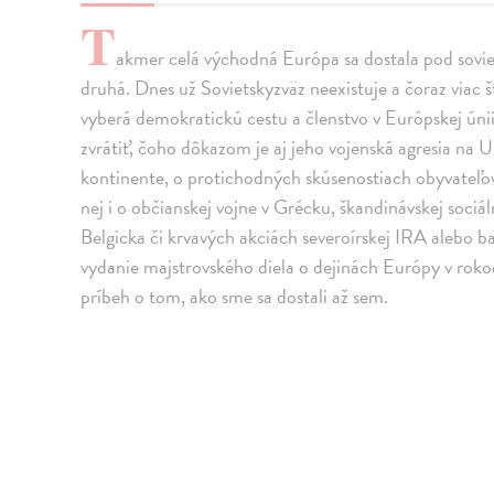
T
akmer celá východná Európa sa dostala pod soviet
druhá. Dnes už Sovietskyzväz neexistuje a čoraz viac š
vyberá demokratickú cestu a členstvo v Európskej únii.
zvrátiť, čoho dôkazom je aj jeho vojenská agresia na U
kontinente, o protichodných skúsenostiach obyvateľo
nej i o občianskej vojne v Grécku, škandinávskej soc
Belgicka či krvavých akciách severoírskej IRA alebo b
vydanie majstrovského diela o dejinách Európy v roko
príbeh o tom, ako sme sa dostali až sem.