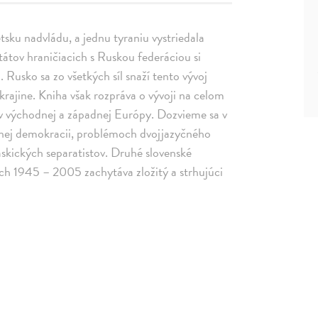
sku nadvládu, a jednu tyraniu vystriedala
tátov hraničiacich s Ruskou federáciou si
 Rusko sa zo všetkých síl snaží tento vývoj
krajine. Kniha však rozpráva o vývoji na celom
v východnej a západnej Európy. Dozvieme sa v
iálnej demokracii, problémoch dvojjazyčného
askických separatistov. Druhé slovenské
ch 1945 – 2005 zachytáva zložitý a strhujúci