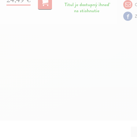
Titul je dostupný ihneď
O
na stiahnutie
Z