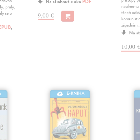
nedávno
Na stiahnutie ako
PDF
násilnému 
ly, praly,
třech odli
aly se o
9,00 €
komunisti
západním
EPUB
,
Na st
10,00 
A
E-KNIHA