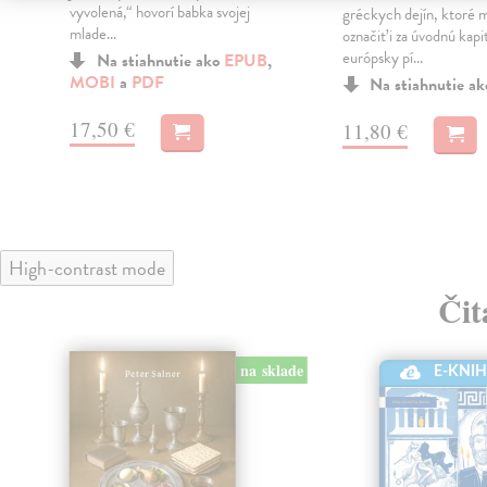
vyvolená,“ hovorí babka svojej
gréckych dejín, ktoré
mlade...
označiť i za úvodnú kapi
európsky pí...
Na stiahnutie ako
EPUB
,
MOBI
a
PDF
Na stiahnutie a
17,50 €
11,80 €
High-contrast mode
Čit
klade
na sklade
E-KNI