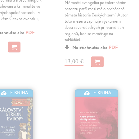
Němečtí evangelíci po tolerančním
chování a kriminalitě ve
patentu patří mezi málo probádaná
šných společnostech - v
témata historie českých zemí. Autor
ckém Československu,
tuto mezeru zaplňuje výzkumem
…
dvou severočeských příhraničních
iahnutie ako
PDF
regionů, kde se zaměřuje na
zakládání…
€
Na stiahnutie ako
PDF
13,00 €
E-KNIHA
E-KNIHA