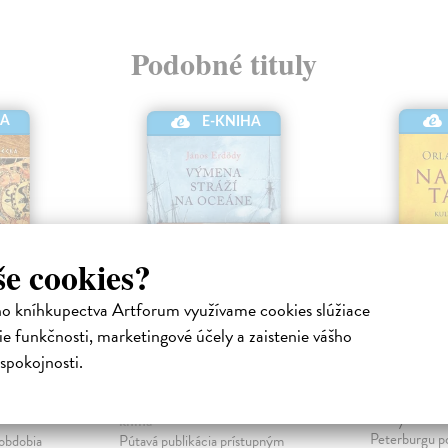
Podobné tituly
HA
E-KNIHA
še cookies?
ho kníhkupectva Artforum využívame cookies slúžiace
e funkčnosti, marketingové účely a zaistenie vášho
Výmena stráží na
Natašin
spokojnosti.
oceáne
Figes Orlan
kniha
onická
Erdödy János
| Elektronická
Od vybudovan
kniha
Peterburgu po
 obdobia
Pútavá publikácia prístupným