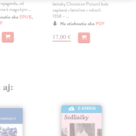
propagandu, od
latinsky Chronicon Pictum) bola
hist
ia k magickým ...
napísaná v latinčine v rokoch
znov
1358 – ...
súst
hnutie ako
EPUB
,
F
Na stiahnutie ako
PDF
MO
17,00 €
8,
 aj:
E-KNIHA