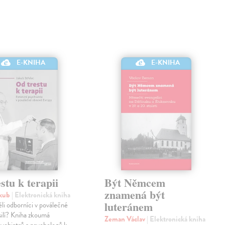
E-KNIHA
E-KNIHA
stu k terapii
Být Němcem
znamená být
akub
| Elektronická kniha
luteránem
li odborníci v poválečné
ilí? Kniha zkoumá
Zeman Václav
| Elektronická kniha
sychiatrů a psychologů k