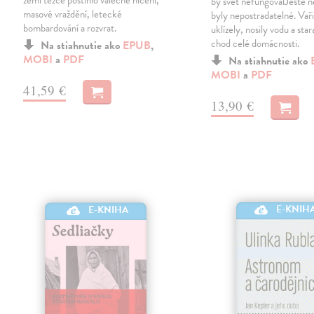
by svět nefungovalJeště 
masové vraždění, letecké
byly nepostradatelné. Vaři
bombardování a rozvrat.
uklízely, nosily vodu a star
chod celé domácnosti.
Na stiahnutie ako
EPUB
,
MOBI
a
PDF
Na stiahnutie ako
MOBI
a
PDF
41,59 €
13,90 €
E-KNIH
E-KNIHA