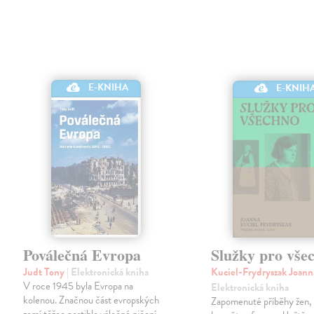
E-KNIHA
E-KNIH
Poválečná Evropa
Služky pro vše
Judt Tony
| Elektronická kniha
Kuciel-Frydryszak Joan
V roce 1945 byla Evropa na
Elektronická kniha
kolenou. Značnou část evropských
Zapomenuté příběhy žen, 
zemí těžce postihlo válečné ničení,