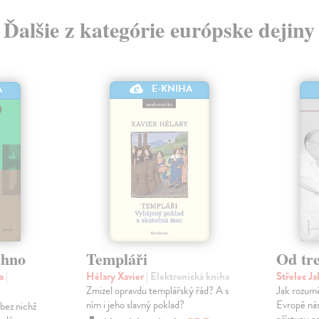
Ďalšie z kategórie európske dejiny
E-KNIHA
A
chno
Templáři
Od tre
na
|
Hélary Xavier
| Elektronická kniha
Střelec J
Zmizel opravdu templářský řád? A s
Jak rozumě
ním i jeho slavný poklad?
Evropě nás
bez nichž
přístupy p