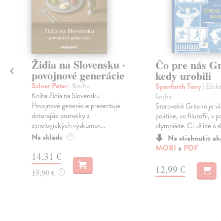
Židia na Slovensku ·
Čo pre nás Gr
povojnové generácie
kedy urobili
.
Salner Peter
| Kniha
Spawforth Tony
| Elek
Kniha Židia na Slovensku
kniha
Povojnové generácie prezentuje
Staroveké Grécko je vš
doterajšie poznatky z
politike, vo filozofii, v p
etnologických výskumov...
olympiáde. Či už ide o sl
Na sklade
Na stiahnutie a
?
MOBI
a
PDF
14,31 €
12,99 €
15,90 €
?