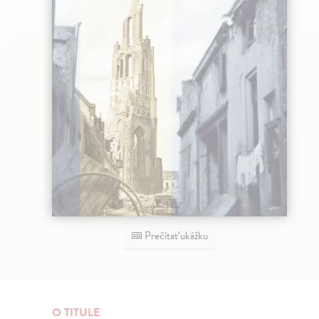
Prečítať ukážku
O TITULE