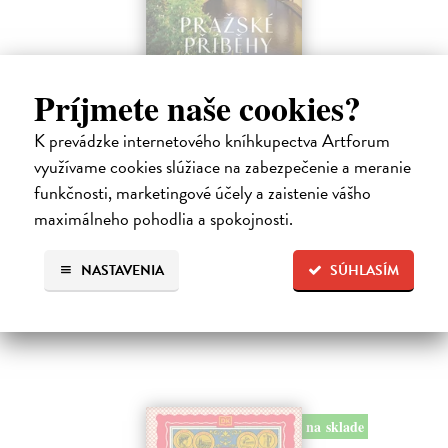
Príjmete naše cookies?
Pražské příběhy
K prevádzke internetového kníhkupectva Artforum
Hášová Klára, Černý David (ed.)
| Kniha
Víte, kde byste na Pražském hradě našli Jezdecké schodiště, které
využívame cookies slúžiace na zabezpečenie a meranie
umožňovalo koním vstup do velkého sálu na rytířské turnaje? Víte,
funkčnosti, marketingové účely a zaistenie vášho
kde žije, naparuje se a roztahuje svá nádherná pera nejkrásnější
maximálneho pohodlia a spokojnosti.
pražský…
Zasielame do 10 dní
NASTAVENIA
SÚHLASÍM
16,19 €
16,69 €
?
na sklade