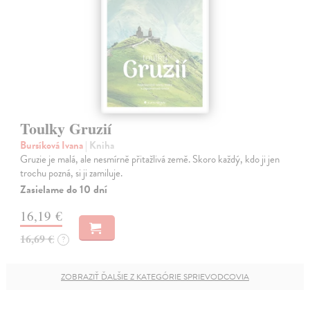
Toulky Gruzií
Bursíková Ivana
| Kniha
Gruzie je malá, ale nesmírně přitažlivá země. Skoro každý, kdo ji jen
trochu pozná, si ji zamiluje.
Zasielame do 10 dní
16,19 €
16,69 €
?
ZOBRAZIŤ ĎALŠIE Z KATEGÓRIE SPRIEVODCOVIA