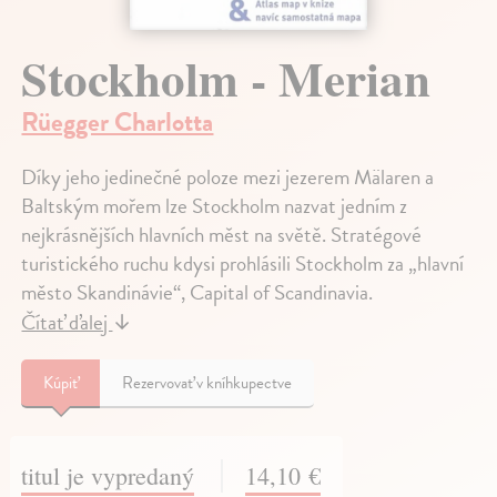
Stockholm - Merian
Rüegger Charlotta
Díky jeho jedinečné poloze mezi jezerem Mälaren a
Baltským mořem lze Stockholm nazvat jedním z
nejkrásnějších hlavních měst na světě. Stratégové
turistického ruchu kdysi prohlásili Stockholm za „hlavní
město Skandinávie“, Capital of Scandinavia.
Čítať ďalej
↓
Kúpiť
Rezervovať v kníhkupectve
titul je vypredaný
14,10 €