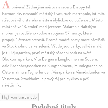
A
právem! Žádné jiné město na severu Evropy tak
harmonicky nesnoubí městský život, ruch metropole, intimitu
středověkého starého města a idylickou odloučenost. Město
založené ve 13. století mezi jezerem Mälaren a Baltským
mořem je rozděleno vodou a spojeno 57 mosty, které
propojují čtrnáct ostrovů. Kromě modré barvy moře převládá
ve Stockholmu barva zelená. Všude jsou parky, velké i malé:
je tu Djurgarden, první městský národní park na světě,
Blecktornsparken, Vita Bergen a Langholmen na Söderu,
dále Kronobergsparken na Kungsholmenu, Humlegarden na
Östermalmu a Tegnerlunden, Vasaparken a Vanadislunden ve
Vasastanu. Stockholm je pravý ráj pro cyklisty a pěší
návštěvníky.
High-contrast mode
Podobné tituly