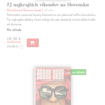
52 najkrajších víkendov na Slovensku
Hricišinová Simona (zost.)
| Kniha
Nemusíte cestovať stovky kilometrov ani plánovať veľkú dovolenku.
Tie najkrajšie zážitky často čakajú len pár desiatok minút alebo hodín
od domova.
Na sklade
19,30 €
19,90 €
?
na sklade