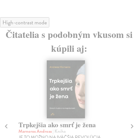
High-contrast mode
Čitatelia s podobným vkusom si
kúpili aj:
Trpkejšia ako smrť je žena
P
Marneros Andreas
| Kniha
Bor
JE TO MOŽNO NAJVÄČŠIA REVOLÚCIA
Tát