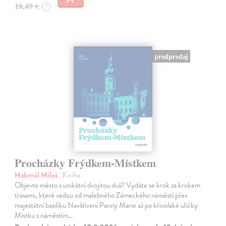
18,49 €
?
predpredaj
Procházky Frýdkem-Místkem
Habrnál Miloš
| Kniha
Objevte město s unikátní dvojitou duší! Vydáte se krok za krokem
trasami, které vedou od malebného Zámeckého náměstí přes
majestátní baziliku Navštívení Panny Marie až po křivolaké uličky
Místku s náměstím…