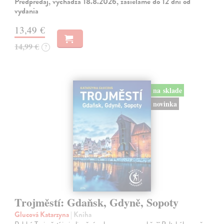
Predpredaj, vychádza 18.8.2026, zasielame do 12 dní od
vydania
13,49 €
14,99 €
?
na sklade
novinka
Trojměstí: Gdaňsk, Gdyně, Sopoty
Glucová Katarzyna
| Kniha