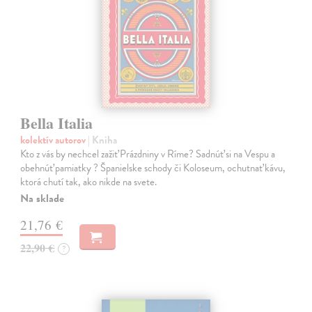
Bella Italia
kolektív autorov
| Kniha
Kto z vás by nechcel zažiť Prázdniny v Ríme? Sadnúť si na Vespu a
obehnúť pamiatky ? Španielske schody či Koloseum, ochutnať kávu,
ktorá chutí tak, ako nikde na svete.
Na sklade
21,76 €
22,90 €
?