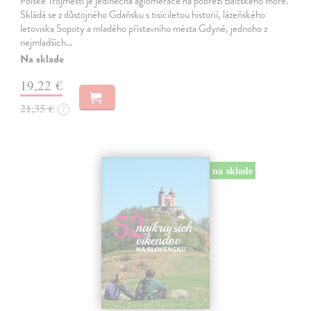
Polské Trojměstí je jedinečná aglomerace na pobřeží Baltského moře.
Skládá se z důstojného Gdaňsku s tisíciletou historií, lázeňského
letoviska Sopoty a mladého přístavního města Gdyně, jednoho z
nejmladších…
Na sklade
19,22 €
21,35 €
?
na sklade