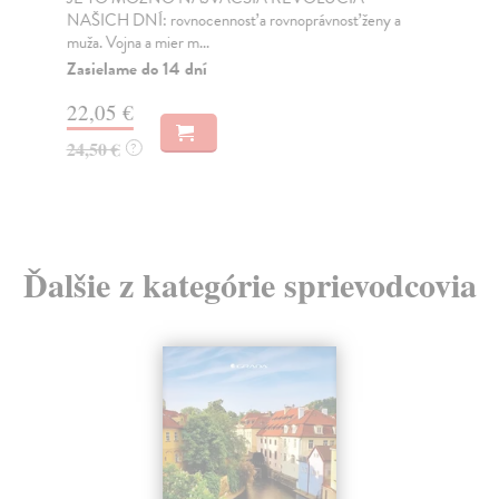
NAŠICH DNÍ: rovnocennosť a rovnoprávnosť ženy a
Bor
muža. Vojna a mier m...
Na
Zasielame do 14 dní
18
22,05 €
19
24,50 €
?
Ďalšie z kategórie sprievodcovia