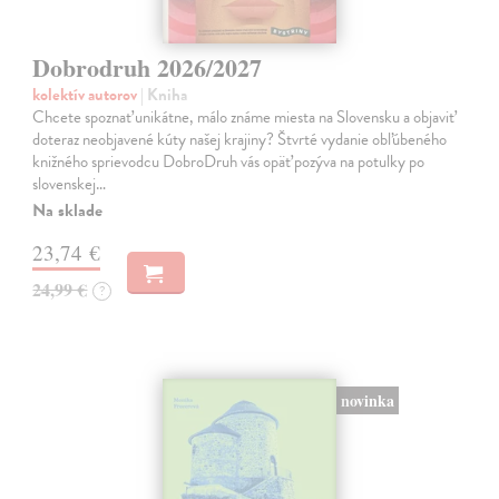
Dobrodruh 2026/2027
kolektív autorov
| Kniha
Chcete spoznať unikátne, málo známe miesta na Slovensku a objaviť
doteraz neobjavené kúty našej krajiny? Štvrté vydanie obľúbeného
knižného sprievodcu DobroDruh vás opäť pozýva na potulky po
slovenskej…
Na sklade
23,74 €
24,99 €
?
novinka