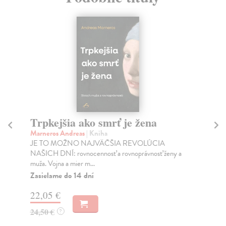
Trpkejšia ako smrť je žena
P
Marneros Andreas
| Kniha
Bor
JE TO MOŽNO NAJVÄČŠIA REVOLÚCIA
Tát
NAŠICH DNÍ: rovnocennosť a rovnoprávnosť ženy a
Bor
muža. Vojna a mier m...
Na
Zasielame do 14 dní
18
22,05 €
19
24,50 €
?