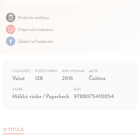
Pridať do wishlistu
Odporučiť známemu
Zdielať na Facebooku
VYDAVATEĽ
POČET STRÁN
ROK VYDANIA
JAZYK
Vašut
128
2016
Čeština
VÄZBA
EAN
Mäkká väzba / Paperback
9788075410054
O TITULE