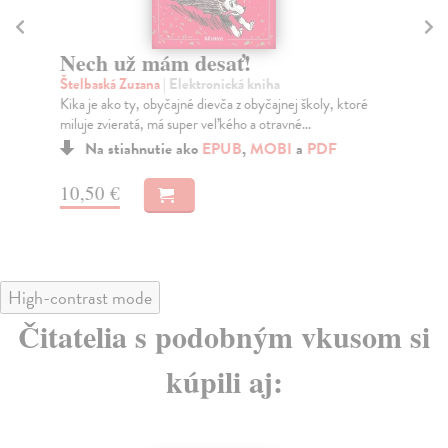
Nech už mám desať!
T
Štelbaská Zuzana
| Elektronická kniha
Wa
Kika je ako ty, obyčajné dievča z obyčajnej školy, ktoré
Len
miluje zvieratá, má super veľkého a otravné...
det
Na stiahnutie ako
EPUB
,
MOBI
a
PDF
10,50 €
13
High-contrast mode
Čitatelia s podobným vkusom si
kúpili aj: