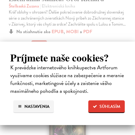
Štelbaská Zuzana
| Elektronická kniha
Kráľ oblohy v ohrození! Ďalšie pokračovanie dobrodružnej slovenskej
série o zachránených zvieratkách Nový príbeh zo Záchrannej stanice
v Zázrivej, ktorý vás chytí za srdce! Zachráňte spolu s Lulou a Tomim…
Na stiahnutie ako
EPUB
,
MOBI
a
PDF
8,10 €
Príjmete naše cookies?
K prevádzke internetového kníhkupectva Artforum
využívame cookies slúžiace na zabezpečenie a meranie
funkčnosti, marketingové účely a zaistenie vášho
maximálneho pohodlia a spokojnosti.
E-KNIHA
NASTAVENIA
SÚHLASÍM