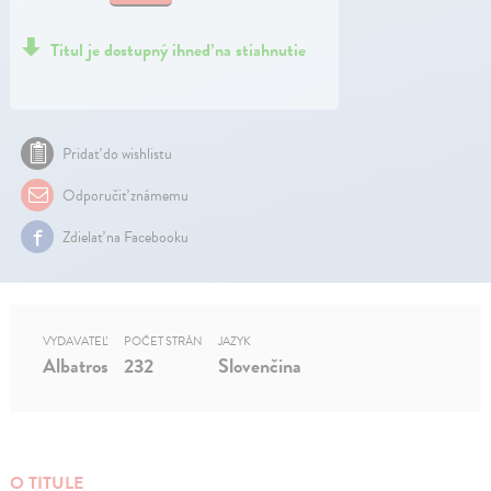
Titul je dostupný ihneď na stiahnutie
Pridať do wishlistu
Odporučiť známemu
Zdielať na Facebooku
VYDAVATEĽ
POČET STRÁN
JAZYK
Albatros
232
Slovenčina
O TITULE