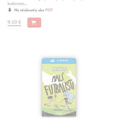
budúcnosti.…
Na stiahnutie ako
PDF
9,10 €
E-KNIHA