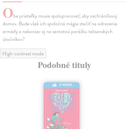
O
be priateľky musia spolupracovať, aby zachránilisvoj
domov. Bude však ich spoločná mágia stačiť na odrazenie
armády a nakoniec aj na samotnú porážku talisanských
útočníkov?
High-contrast mode
Podobné tituly
E-KNIHA