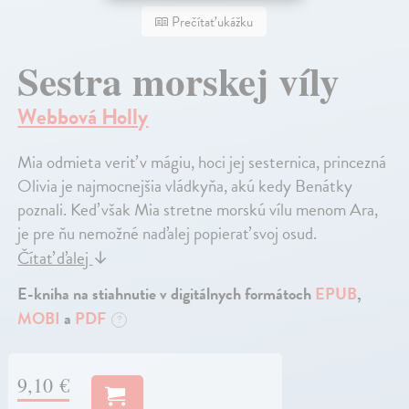
Prečítať ukážku
Sestra morskej víly
Webbová Holly
Mia odmieta veriť v mágiu, hoci jej sesternica, princezná
Olivia je najmocnejšia vládkyňa, akú kedy Benátky
poznali. Keď však Mia stretne morskú vílu menom Ara,
je pre ňu nemožné naďalej popierať svoj osud.
Čítať ďalej
↓
E-kniha na stiahnutie v digitálnych formátoch
EPUB
,
MOBI
a
PDF
?
9,10 €