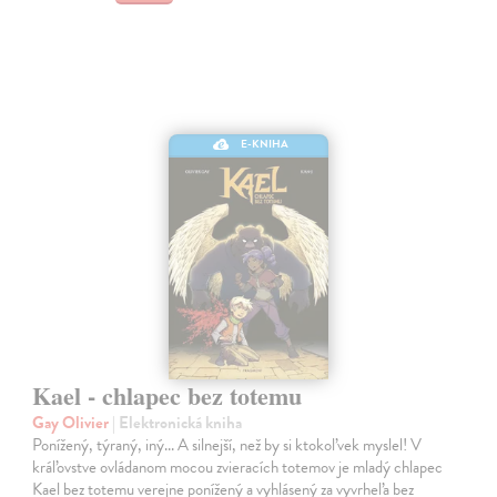
E-KNIHA
Kael - chlapec bez totemu
Gay Olivier
| Elektronická kniha
Ponížený, týraný, iný... A silnejší, než by si ktokoľvek myslel! V
kráľovstve ovládanom mocou zvieracích totemov je mladý chlapec
Kael bez totemu verejne ponížený a vyhlásený za vyvrheľa bez