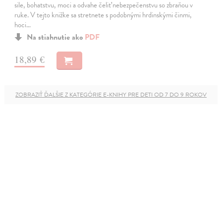
sile, bohatstvu, moci a odvahe čeliť nebezpečenstvu so zbraňou v
ruke. V tejto knižke sa stretnete s podobnými hrdinskými činmi,
hoci…
Na stiahnutie ako
PDF
18,89 €
ZOBRAZIŤ ĎALŠIE Z KATEGÓRIE E-KNIHY PRE DETI OD 7 DO 9 ROKOV