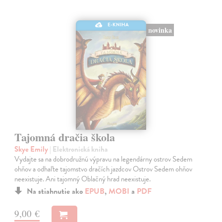
E-KNIHA
novinka
Tajomná dračia škola
Skye Emily
| Elektronická kniha
Vydajte sa na dobrodružnú výpravu na legendárny ostrov Sedem
ohňov a odhaľte tajomstvo dračích jazdcov Ostrov Sedem ohňov
neexistuje. Ani tajomný Oblačný hrad neexistuje.
Na stiahnutie ako
EPUB
,
MOBI
a
PDF
9,00 €