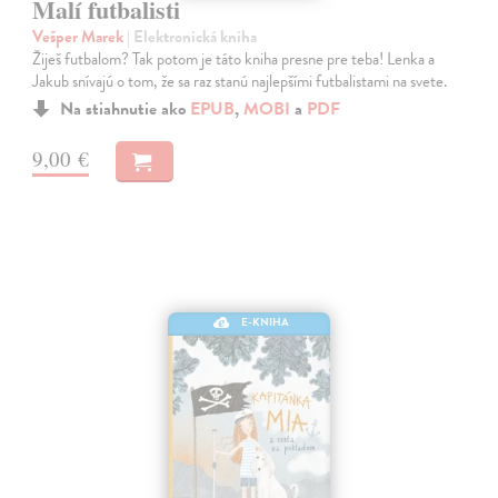
Malí futbalisti
Vešper Marek
| Elektronická kniha
Žiješ futbalom? Tak potom je táto kniha presne pre teba! Lenka a
Jakub snívajú o tom, že sa raz stanú najlepšími futbalistami na svete.
Na stiahnutie ako
EPUB
,
MOBI
a
PDF
9,00 €
E-KNIHA