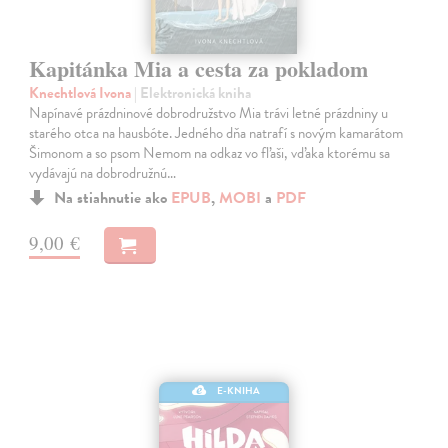
Kapitánka Mia a cesta za pokladom
Knechtlová Ivona
| Elektronická kniha
Napínavé prázdninové dobrodružstvo Mia trávi letné prázdniny u
starého otca na hausbóte. Jedného dňa natrafí s novým kamarátom
Šimonom a so psom Nemom na odkaz vo fľaši, vďaka ktorému sa
vydávajú na dobrodružnú…
Na stiahnutie ako
EPUB
,
MOBI
a
PDF
9,00 €
E-KNIHA