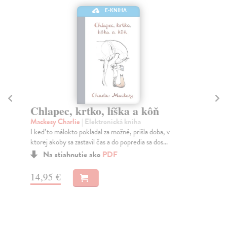
E-KNIHA
Chlapec, krtko, líška a kôň
St
Mackesy Charlie
| Elektronická kniha
Ma
I keď to málokto pokladal za možné, prišla doba, v
Živ
ktorej akoby sa zastavil čas a do popredia sa dos...
nud
Na stiahnutie ako
PDF
14,95 €
6,