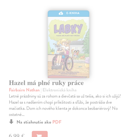
E-KNIHA
Hazel má plné ruky práce
Fairbairn Nathan
| Elektronická kniha
Letné prázdniny sú za rohom a dievčatá sa už tešia, ako si ich užijú!
Hazel sa s nadšením chopí príležitosti a sľúbi, že postrážia dve
mačiatka. Dom ich nového klienta je dokonca bezbariérový! No
ostatné…
Na stiahnutie ako
PDF
6,99 €