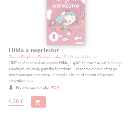
Hilda a nepriestor
Davies Stephen, Pearson Luke
| Elektronická kniha
Obľúbená modrovlasá hrdinka Hilda je späť! Tentoraz sa púšťa do boja
s nočnými morami, pomáha škriatkom – bezdomovcom a pátra po
záhadnom čiernom psovi... A navyše ešte musí stihnúť slávnostné
odovzdávanie…
Na stiahnutie ako
PDF
6,29 €