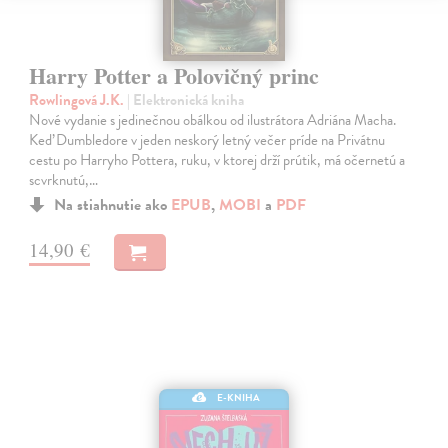
Harry Potter a Polovičný princ
Rowlingová J.K.
| Elektronická kniha
Nové vydanie s jedinečnou obálkou od ilustrátora Adriána Macha.
Keď Dumbledore v jeden neskorý letný večer príde na Privátnu
cestu po Harryho Pottera, ruku, v ktorej drží prútik, má očernetú a
scvrknutú,…
Na stiahnutie ako
EPUB
,
MOBI
a
PDF
14,90 €
E-KNIHA