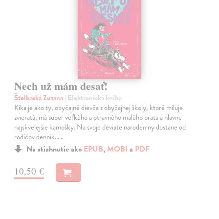
Nech už mám desať!
Štelbaská Zuzana
| Elektronická kniha
Kika je ako ty, obyčajné dievča z obyčajnej školy, ktoré miluje
zvieratá, má super veľkého a otravného malého brata a hlavne
najskvelejšie kamošky. Na svoje deviate narodeniny dostane od
rodičov denník...…
Na stiahnutie ako
EPUB
,
MOBI
a
PDF
10,50 €