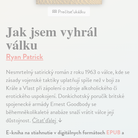
Prečítať ukážku
Jak jsem vyhrál
válku
Ryan Patrick
Nesmrtelný satirický román z roku 1963 o válce, kde se
zásady vojenské taktiky uplatňují spíše než v boji za
Krále a Vlast při zápolení o zdroje alkoholického či
erotického uspokojení. Donkichotský poručík britské
spojenecké armády Ernest Goodbody se
běhemněkolikaleté anabáze snaží vrátit válce její
důstojnost.
Čítať ďalej
↓
E-kniha na stiahnutie v digitálnych formátoch
EPUB
a