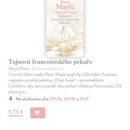
Tajnosti francouzského pekaře
Mayle Peter
| Elektronická kniha
V tomto útlém svazku Peter Mayle spojil síly s Gérardem Auzetem,
majitelem proslulé pekárny „Chez Auzet“ v provensálském
Cavaillonu, aby nám prozradil vše o pečení chleba po francouzsku. Od
přípravy a…
Na stiahnutie ako
EPUB
,
MOBI
a
PDF
5,73 €