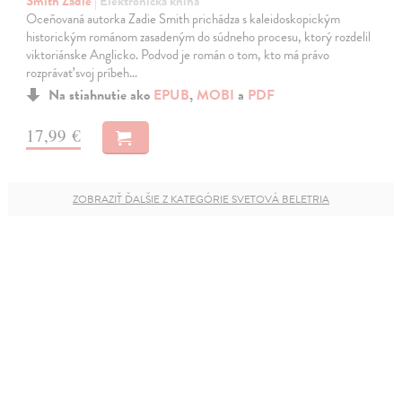
Smith Zadie
| Elektronická kniha
Oceňovaná autorka Zadie Smith prichádza s kaleidoskopickým
historickým románom zasadeným do súdneho procesu, ktorý rozdelil
viktoriánske Anglicko. Podvod je román o tom, kto má právo
rozprávať svoj príbeh…
Na stiahnutie ako
EPUB
,
MOBI
a
PDF
17,99 €
ZOBRAZIŤ ĎALŠIE Z KATEGÓRIE SVETOVÁ BELETRIA