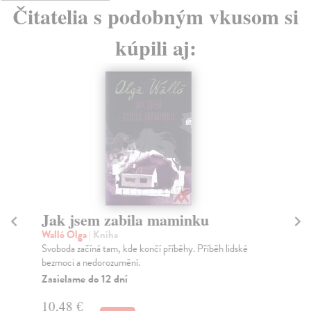
Čitatelia s podobným vkusom si
kúpili aj:
Jak jsem zabila maminku
Walló Olga
| Kniha
J
Svoboda začíná tam, kde končí příběhy. Příběh lidské
Ejt
bezmoci a nedorozumění.
Arg
Zasielame do 12 dní
10,48 €