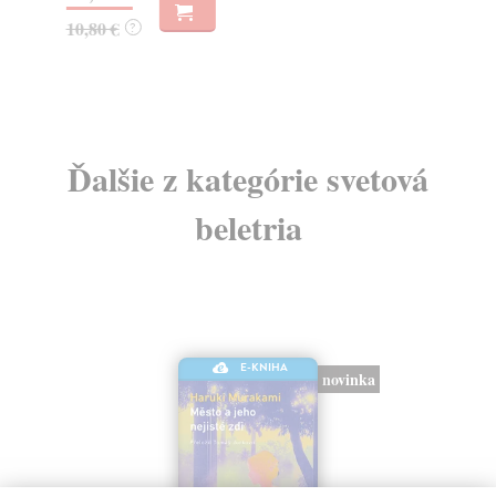
19
10,80 €
?
Ďalšie z kategórie svetová
beletria
E-KNIHA
novinka