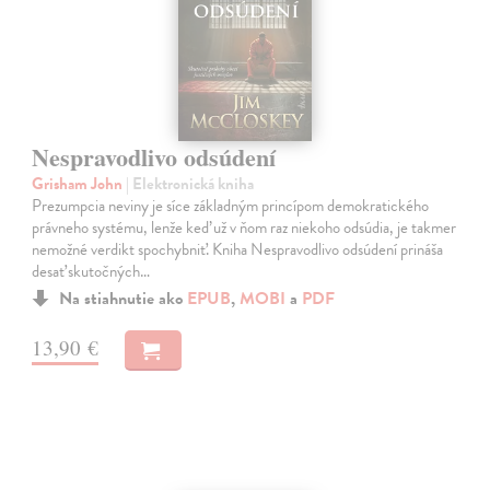
Nespravodlivo odsúdení
Grisham John
| Elektronická kniha
Prezumpcia neviny je síce základným princípom demokratického
právneho systému, lenže keď už v ňom raz niekoho odsúdia, je takmer
nemožné verdikt spochybniť. Kniha Nespravodlivo odsúdení prináša
desať skutočných…
Na stiahnutie ako
EPUB
,
MOBI
a
PDF
13,90 €