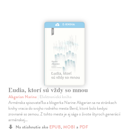
E-KNIHA
Ľudia, ktorí sú vždy so mnou
Abgarian Narine
| Elektronická kniha
Arménska spisovateľka a blogerka Narine Abgarian sa na stránkach
knihy vracia do svojho rodného mesta Berd, ktoré bolo kedysi
zrovnané so zemou. Z tohto mesta je aj sága o živote štyroch generácií
arménskej…
Na stiahnutie ako
EPUB
,
MOBI
a
PDF