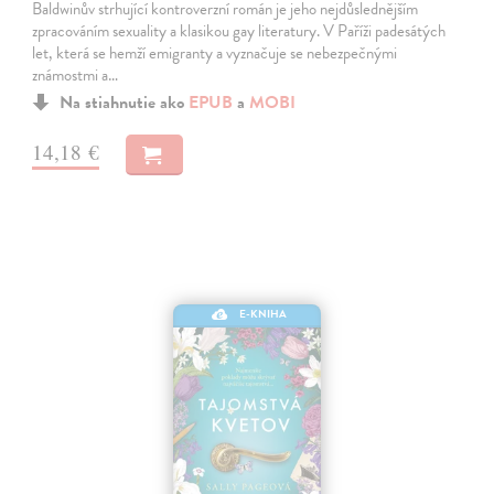
Baldwinův strhující kontroverzní román je jeho nejdůslednějším
zpracováním sexuality a klasikou gay literatury. V Paříži padesátých
let, která se hemží emigranty a vyznačuje se nebezpečnými
známostmi a…
Na stiahnutie ako
EPUB
a
MOBI
14,18 €
E-KNIHA