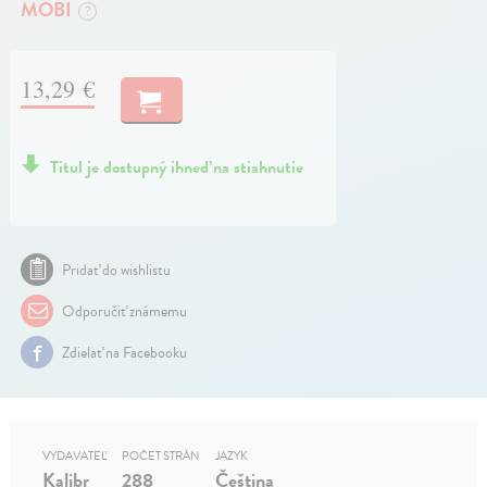
MOBI
?
13,29 €
Titul je dostupný ihneď na stiahnutie
Pridať do wishlistu
Odporučiť známemu
Zdielať na Facebooku
VYDAVATEĽ
POČET STRÁN
JAZYK
Kalibr
288
Čeština