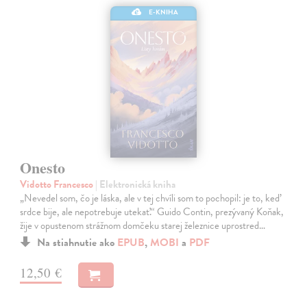
E-KNIHA
Onesto
Vidotto Francesco
| Elektronická kniha
„Nevedel som, čo je láska, ale v tej chvíli som to pochopil: je to, keď
srdce bije, ale nepotrebuje utekať.“ Guido Contin, prezývaný Koňak,
žije v opustenom strážnom domčeku starej železnice uprostred…
Na stiahnutie ako
EPUB
,
MOBI
a
PDF
12,50 €