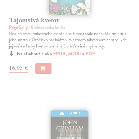
Tajomstvá kvetov
Page Sally
| Elektronická kniha
Rok po smrti milovaného manžela sa Emma stále nedokáže zmieriť s
jeho smrťou. Útočisko nachádza v miestnom záhradnom centre, kde
jej vôňa a farby kvetov pomáhajú prísť na iné myšlienky.
Na stiahnutie ako
EPUB
,
MOBI
a
PDF
16,95 €
E-KNIHA