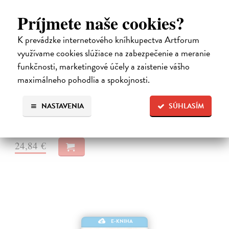
Príjmete naše cookies?
K prevádzke internetového kníhkupectva Artforum
využívame cookies slúžiace na zabezpečenie a meranie
Město a jeho nejisté zdi
funkčnosti, marketingové účely a zaistenie vášho
Murakami Haruki
| Elektronická kniha
maximálneho pohodlia a spokojnosti.
Město a jeho nejisté zdi – dlouho očekávaný román Harukiho
Murakamiho volně navazuje na autorovu starší novelu z roku 1980 a
tematicky se prolíná s jeho kultovním dílem Konec světa & Hard-
NASTAVENIA
SÚHLASÍM
boiled Wonderland.…
Na stiahnutie ako
EPUB
a
MOBI
24,84 €
E-KNIHA