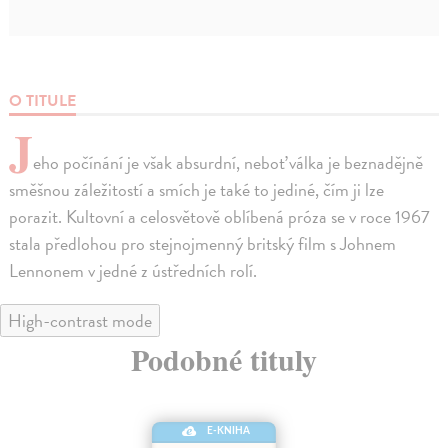
O TITULE
J
eho počínání je však absurdní, neboť válka je beznadějně
směšnou záležitostí a smích je také to jediné, čím ji lze
porazit. Kultovní a celosvětově oblíbená próza se v roce 1967
stala předlohou pro stejnojmenný britský film s Johnem
Lennonem v jedné z ústředních rolí.
High-contrast mode
Podobné tituly
E-KNIHA