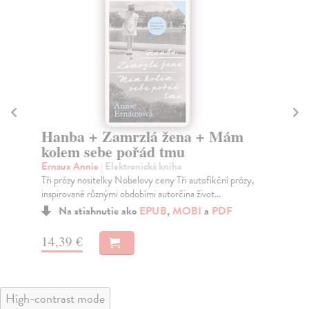
Hanba + Zamrzlá žena + Mám
B
kolem sebe pořád tmu
Szp
Rom
Ernaux Annie
| Elektronická kniha
můž
Tři prózy nositelky Nobelovy ceny Tři autofikční prózy,
inspirované různými obdobími autorčina život...
Na stiahnutie ako
EPUB
,
MOBI
a
PDF
17
14,39 €
High-contrast mode