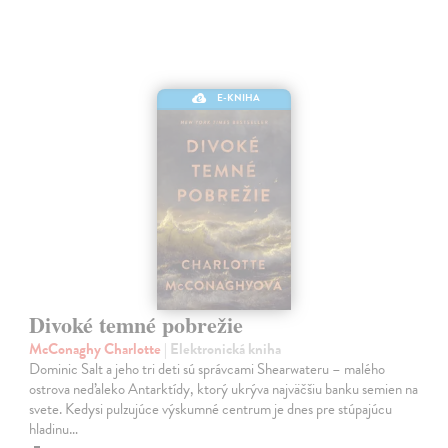
E-KNIHA
Divoké temné pobrežie
McConaghy Charlotte
| Elektronická kniha
Dominic Salt a jeho tri deti sú správcami Shearwateru – malého
ostrova neďaleko Antarktídy, ktorý ukrýva najväčšiu banku semien na
svete. Kedysi pulzujúce výskumné centrum je dnes pre stúpajúcu
hladinu…