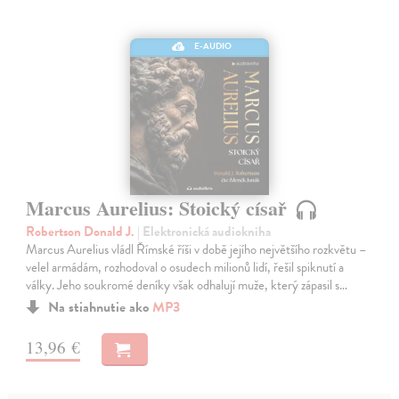
E-AUDIO
Marcus Aurelius: Stoický císař
Robertson Donald J.
| Elektronická audiokniha
Marcus Aurelius vládl Římské říši v době jejího největšího rozkvětu –
velel armádám, rozhodoval o osudech milionů lidí, řešil spiknutí a
války. Jeho soukromé deníky však odhalují muže, který zápasil s…
Na stiahnutie ako
MP3
13,96 €