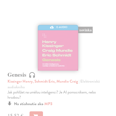
E-AUDIO
novinka
Genesis
Kissinger Henry, Schmidt Eric, Mundie Craig
| Elektronická
audiokniha
Jak pohlížet na umělou inteligenci? Je AI pomocníkem, nebo
hrozbou?
Na stiahnutie ako
MP3
15,52 €