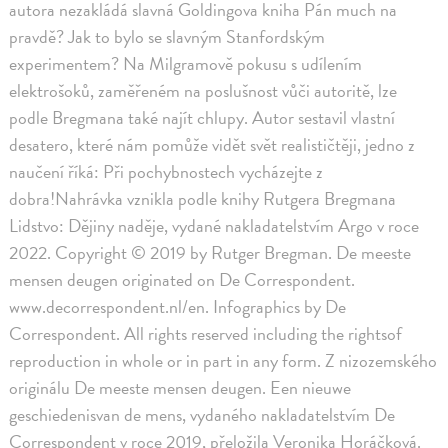
autora nezakládá slavná Goldingova kniha Pán much na
pravdě? Jak to bylo se slavným Stanfordským
experimentem? Na Milgramově pokusu s udílením
elektrošoků, zaměřeném na poslušnost vůči autoritě, lze
podle Bregmana také najít chlupy. Autor sestavil vlastní
desatero, které nám pomůže vidět svět realističtěji, jedno z
naučení říká: Při pochybnostech vycházejte z
dobra!Nahrávka vznikla podle knihy Rutgera Bregmana
Lidstvo: Dějiny naděje, vydané nakladatelstvím Argo v roce
2022. Copyright © 2019 by Rutger Bregman. De meeste
mensen deugen originated on De Correspondent.
www.decorrespondent.nl/en. Infographics by De
Correspondent. All rights reserved including the rightsof
reproduction in whole or in part in any form. Z nizozemského
originálu De meeste mensen deugen. Een nieuwe
geschiedenisvan de mens, vydaného nakladatelstvím De
Correspondent v roce 2019, přeložila Veronika Horáčková.