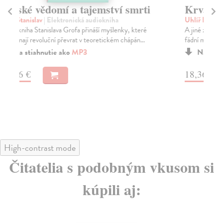
Krvavý úterek
P
Uhlíř Dušan
| Elektronická audiokniha
Ho
A jiné zapomenuté příběhy z českých dějin.I zdánlivě
V a
fádní místa, která bez povšimnutí míjíme, byla ...
čes
Na stiahnutie ako
MP3
18,36 €
17
High-contrast mode
Čitatelia s podobným vkusom si
kúpili aj: