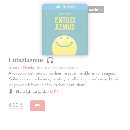
E-AUDIO
novinka
Entuziazmus
Girasoli Nicola
| Elektronická audiokniha
Ako spoločnosť i jednotlivci dnes naraz čelíme sklamaniu i rezignácii.
Kniha ponúka predovšetkým mladým ľuďom duchovnú cestu, ktorá
ich privedie k životu plnému radosti a entuziazmu.
Na stiahnutie ako
MP3
8,00 €