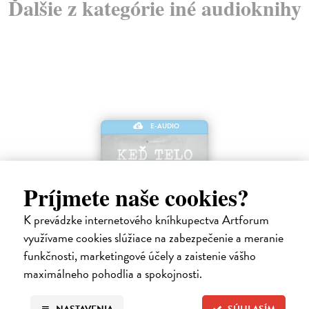
Ďalšie z kategórie iné audioknihy
E-AUDIO
Príjmete naše cookies?
K prevádzke internetového kníhkupectva Artforum
využívame cookies slúžiace na zabezpečenie a meranie
Keď telo povie nie
funkčnosti, marketingové účely a zaistenie vášho
Maté Gábor
| Elektronická audiokniha
maximálneho pohodlia a spokojnosti.
Prevencia pred chorobami ľudstvo zamestnáva od nepamäti. Lekár a
uznávaný autor Gábor Maté verí, že spôsob akým premýšľame a