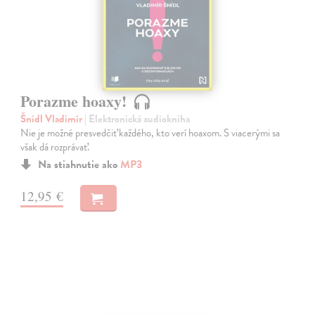
Porazme hoaxy!
Šnídl Vladimír
| Elektronická audiokniha
Nie je možné presvedčiť každého, kto verí hoaxom. S viacerými sa
však dá rozprávať.
Na stiahnutie ako
MP3
12,95 €