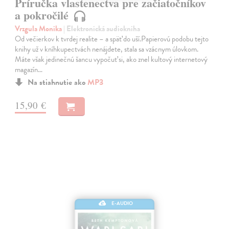
Príručka vlastenectva pre začiatočníkov
a pokročilé
Vrzgula Monika
| Elektronická audiokniha
Od večierkov k tvrdej realite – a späť do uší.Papierovú podobu tejto
knihy už v kníhkupectvách nenájdete, stala sa vzácnym úlovkom.
Máte však jedinečnú šancu vypočuť si, ako znel kultový internetový
magazín…
Na stiahnutie ako
MP3
15,90 €
E-AUDIO