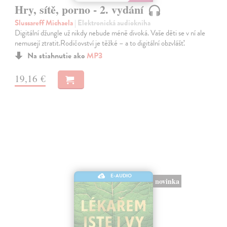
Hry, sítě, porno - 2. vydání
Slussareff Michaela
| Elektronická audiokniha
Digitální džungle už nikdy nebude méně divoká. Vaše děti se v ní ale
nemusejí ztratit.Rodičovství je těžké – a to digitální obzvlášť.
Na stiahnutie ako
MP3
19,16 €
E-AUDIO
novinka