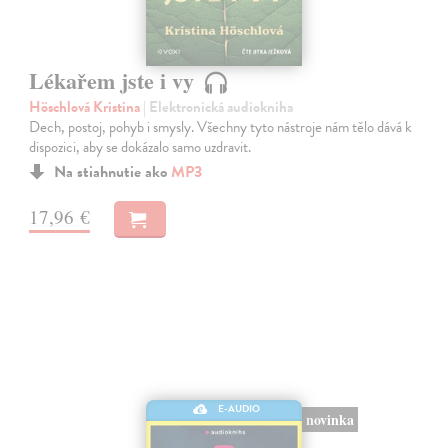
Lékařem jste i vy
Höschlová Kristina
| Elektronická audiokniha
Dech, postoj, pohyb i smysly. Všechny tyto nástroje nám tělo dává k
dispozici, aby se dokázalo samo uzdravit.
Na stiahnutie ako
MP3
17,96 €
E-AUDIO
novinka