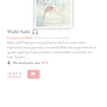
Wabi Sabi
Kemptonová Beth
| Elektronická audiokniha
Tady a teď! Naprosto nový pohled na náš život a svět kolem,
inspirovaný starou japonskou moudrostí.Wabi sabi je japonské slovní
spojení vyjadřující krásu prostého, nedokonalého a měnícího se v
čase. Spojení…
Na stiahnutie ako
MP3
15,92 €