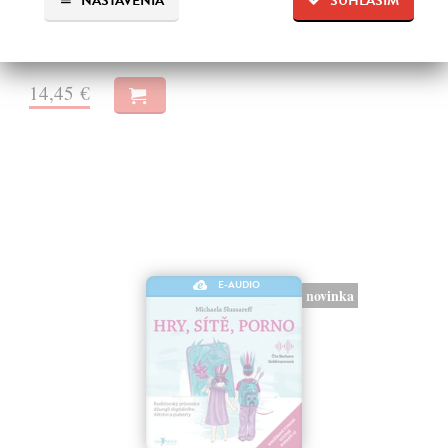
NASTAVENIA
SÚHLASÍM
využívame svoju mozgovú kapacitu, má vplyv aj na naše fyzické
zdravie.
Na stiahnutie ako
MP3
14,45 €
E-AUDIO
novinka