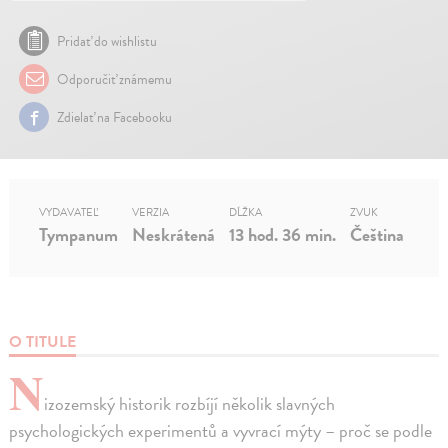
Pridať do wishlistu
Odporučiť známemu
Zdielať na Facebooku
VYDAVATEĽ
VERZIA
DĹŽKA
ZVUK
Tympanum
Neskrátená
13 hod. 36 min.
Čeština
O TITULE
N
izozemský historik rozbíjí několik slavných
psychologických experimentů a vyvrací mýty – proč se podle