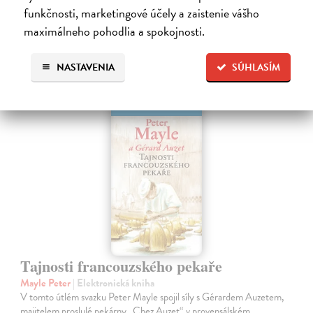
24,84 €
funkčnosti, marketingové účely a zaistenie vášho
maximálneho pohodlia a spokojnosti.
NASTAVENIA
SÚHLASÍM
E-KNIHA
Tajnosti francouzského pekaře
Mayle Peter
| Elektronická kniha
V tomto útlém svazku Peter Mayle spojil síly s Gérardem Auzetem,
majitelem proslulé pekárny „Chez Auzet“ v provensálském