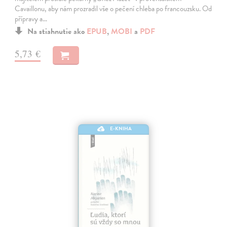
Cavaillonu, aby nám prozradil vše o pečení chleba po francouzsku. Od
přípravy a…
Na stiahnutie ako
EPUB
,
MOBI
a
PDF
5,73 €
E-KNIHA