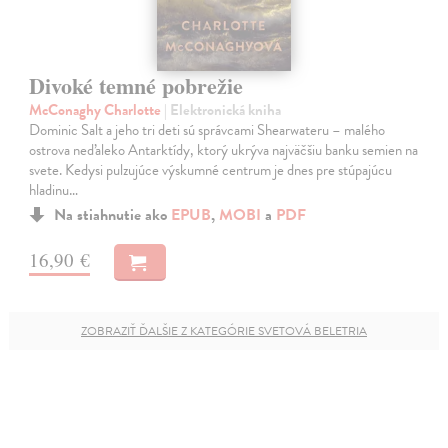
Divoké temné pobrežie
McConaghy Charlotte
| Elektronická kniha
Dominic Salt a jeho tri deti sú správcami Shearwateru – malého
ostrova neďaleko Antarktídy, ktorý ukrýva najväčšiu banku semien na
svete. Kedysi pulzujúce výskumné centrum je dnes pre stúpajúcu
hladinu…
Na stiahnutie ako
EPUB
,
MOBI
a
PDF
16,90 €
ZOBRAZIŤ ĎALŠIE Z KATEGÓRIE SVETOVÁ BELETRIA