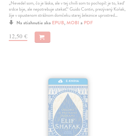
„Nevedel som, čo je láska, ale v tej chvíli som to pochopil: je to, keď
srdce bije, ale nepotrebuje utekať.“ Guido Contin, prezývaný Koňak,
žije v opustenom strážnom domčeku starej železnice uprostred…
Na stiahnutie ako
EPUB
,
MOBI
a
PDF
12,50 €
E-KNIHA