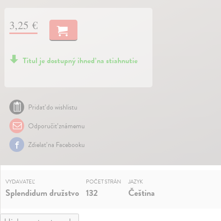
3,25 €
Titul je dostupný ihneď na stiahnutie
Pridať do wishlistu
Odporučiť známemu
Zdielať na Facebooku
VYDAVATEĽ
POČET STRÁN
JAZYK
Splendidum družstvo
132
Čeština