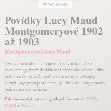
Prečítať ukážku
Povídky Lucy Maud
Montgomeryové 1902
až 1903
Montgomeryová Lucy Maud
Vydáváme druhou sadu povídek slavné kanadské
spisovatelky, která dosáhla mezinárodního věhlasu, díky
knihám o Anně ze Zeleného štítu a románu Modrý
zámek. Styl psaní je stále stejný - bravurní, plný emocí s
jedinečnou atmosférou.
E-kniha na stiahnutie v digitálnych formátoch
EPUB
,
MOBI
a
PDF
?