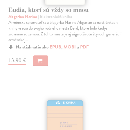
Ľudia, ktorí sú vždy so mnou
Abgarian Narine
| Elektronická kniha
Arménska spisovateľka a blogerka Narine Abgarian sa na stránkach
knihy vracia do svojho rodného mesta Berd, ktoré bolo kedysi
zrovnané so zemou. Z tohto mesta je aj sága o živote štyroch generácií
arménskej…
Na stiahnutie ako
EPUB
,
MOBI
a
PDF
13,90 €
E-KNIHA