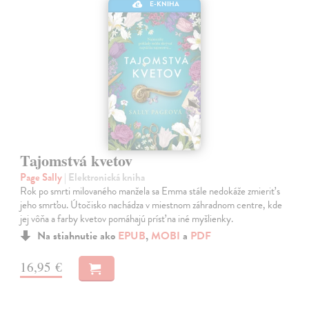
E-KNIHA
Tajomstvá kvetov
Page Sally
| Elektronická kniha
Rok po smrti milovaného manžela sa Emma stále nedokáže zmieriť s
jeho smrťou. Útočisko nachádza v miestnom záhradnom centre, kde
jej vôňa a farby kvetov pomáhajú prísť na iné myšlienky.
Na stiahnutie ako
EPUB
,
MOBI
a
PDF
16,95 €