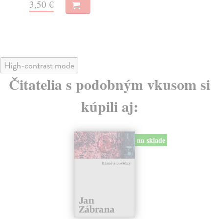
3,50 €
6,
High-contrast mode
Čitatelia s podobným vkusom si
kúpili aj:
na sklade