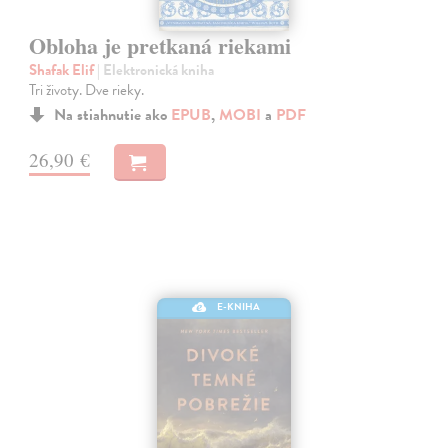
Obloha je pretkaná riekami
Shafak Elif
| Elektronická kniha
Tri životy. Dve rieky.
Na stiahnutie ako
EPUB
,
MOBI
a
PDF
26,90 €
E-KNIHA