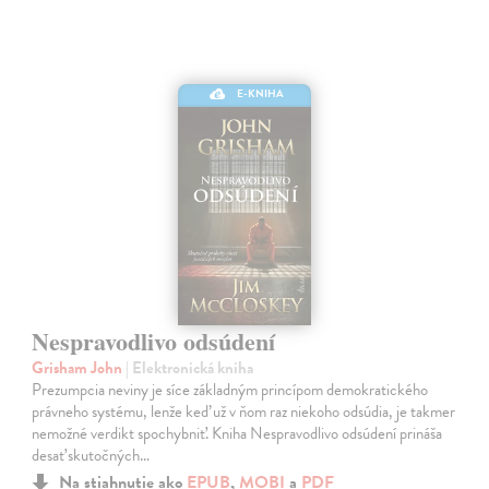
E-KNIHA
Nespravodlivo odsúdení
Grisham John
| Elektronická kniha
Prezumpcia neviny je síce základným princípom demokratického
právneho systému, lenže keď už v ňom raz niekoho odsúdia, je takmer
nemožné verdikt spochybniť. Kniha Nespravodlivo odsúdení prináša
desať skutočných…
Na stiahnutie ako
EPUB
,
MOBI
a
PDF