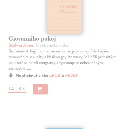
Giovanniho pokoj
Baldwin James
| Elektronická kniha
Baldwinův strhující kontroverzní román je jeho nejdůslednějším
zpracováním sexuality a klasikou gay literatury. V Paříži padesátých
let, která se hemží emigranty a vyznačuje se nebezpečnými
známostmi a…
Na stiahnutie ako
EPUB
a
MOBI
14,18 €