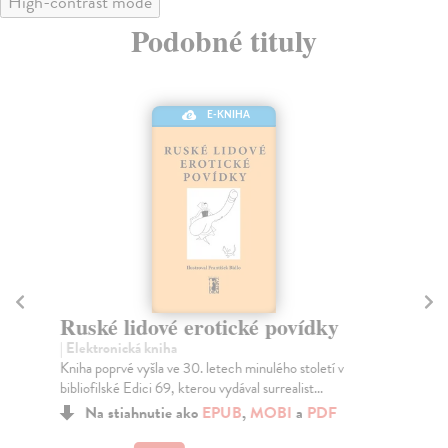
High-contrast mode
Podobné tituly
E-KNIHA
Ruské lidové erotické povídky
O
| Elektronická kniha
Bu
Kniha poprvé vyšla ve 30. letech minulého století v
Pro
bibliofilské Edici 69, kterou vydával surrealist...
nez
Na stiahnutie ako
EPUB
,
MOBI
a
PDF