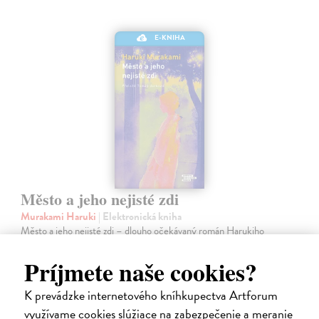
E-KNIHA
Město a jeho nejisté zdi
Murakami Haruki
| Elektronická kniha
Město a jeho nejisté zdi – dlouho očekávaný román Harukiho
Murakamiho volně navazuje na autorovu starší novelu z roku 1980 a
tematicky se prolíná s jeho kultovním dílem Konec světa & Hard-
Príjmete naše cookies?
boiled Wonderland.…
Na stiahnutie ako
EPUB
a
MOBI
K prevádzke internetového kníhkupectva Artforum
využívame cookies slúžiace na zabezpečenie a meranie