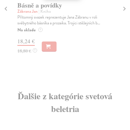
Básně a povídky
Žá
Zábrana Jan
| Kniha
Ne
Přítomný svazek reprezentuje Jana Zábranu v roli
Nev
svébytného básníka a prozaika. Trojici stěžejních b...
A k
Na sklade
Za
?
18,24 €
14
18,80 €
14
?
Ďalšie z kategórie svetová
beletria