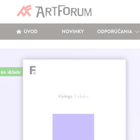
ÚVOD
NOVINKY
ODPORÚČANIA
na sklade