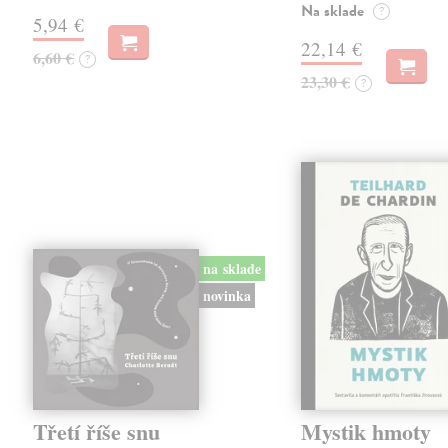
Na sklade
?
5,94 €
22,14 €
6,60 €
?
23,30 €
?
na sklade
novinka
Třetí říše snu
Mystik hmoty