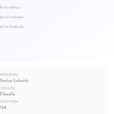
dať do wishlistu
oručiť známemu
elať na Facebooku
PREKLADATEĽ
Sochor Lubomír
VYDAVATEĽ
Filosofia
POČET STRÁN
134