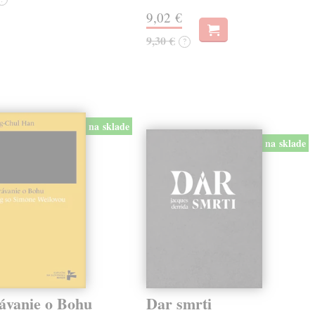
9,02 €
9,30 €
?
na sklade
na sklade
ávanie o Bohu
Dar smrti