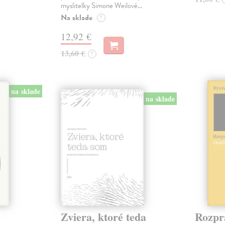
myslitelky Simone Weilové…
Na sklade
?
12,92 €
13,60 €
?
na sklade
na sklade
Zviera, ktoré teda
Rozpr