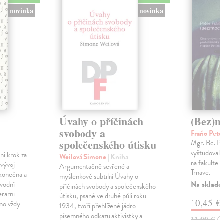
novinka
novinka
Úvahy o příčinách
(Bez)
svobody a
Fraňo Pet
společenského útisku
Mgr. Bc. 
vyštudoval 
ini krok za
Weilová Simone
| Kniha
na fakulte 
 vývoj
Argumentačně sevřené a
Trnave.
konečna a
myšlenkově subtilní Úvahy o
Na sklad
ůvodní
příčinách svobody a společenského
erární
útisku, psané ve druhé půli roku
10,45 
no vždy
1934, tvoří přehlížené jádro
písemného odkazu aktivistky a
11,00 €