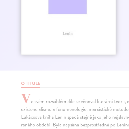
O TITULE
V
e svém rozsáhlém díle se věnoval literární teorii, 
existencialismu a fenomenologie, marxistické metodolo
Lukácsova kniha Lenin spadá stejně jako jeho nejslavně
raného období. Byla napsána bezprostředně po Lenino