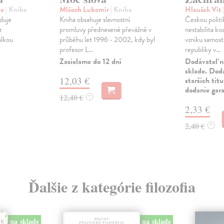
ne
| Kniha
Mlčoch Lubomír
| Kniha
Hloušek Vít
eduje
Kniha obsahuje slavnostní
Českou politi
z
promluvy přednesené převážně v
nestabilita ko
álkou
průběhu let 1996 - 2002, kdy byl
vzniku samos
profesor L...
republiky v...
Zasielame do 12 dní
Dodávateľ n
sklade. Doda
12,03 €
starších tit
dodanie gar
12,40 €
?
2,33 €
2,40 €
?
Ďalšie z kategórie filozofia
na sklade
na sklade