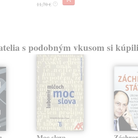
11,70 €
?
atelia s podobným vkusom si kúpili
u
Moc slova
Záchran