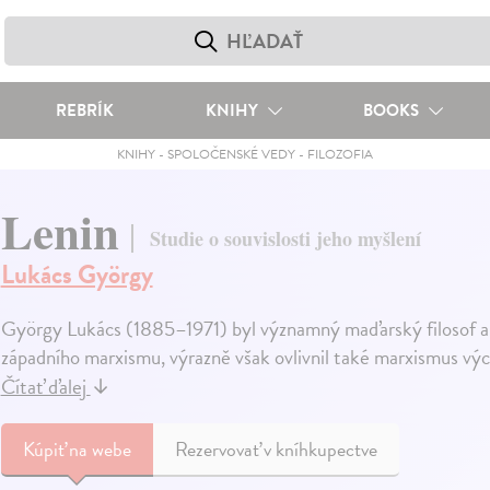
REBRÍK
KNIHY
BOOKS
KNIHY
-
SPOLOČENSKÉ VEDY
-
FILOZOFIA
Lenin
Studie o souvislosti jeho myšlení
Lukács György
György Lukács (1885–1971) byl významný maďarský filosof a e
západního marxismu, výrazně však ovlivnil také marxismus vý
Čítať ďalej
↓
Kúpiť
na webe
Rezervovať v kníhkupectve