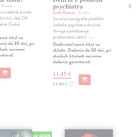
psychiatra
gl
| Kniha
ku tradičně provází
Jirák Roman
| Kniha
Civ
aličních vlád. Od
Stručná monografie předního
Kni
tatné České
českého psychiatra zkoumá,
přín
shrnuje a představuje
pro
problematiku delirií - ...
prot
emá titul na
nie do 30 dní, pri
Dodávateľ nemá titul na
Zas
uloch nevieme
sklade. Dodanie do 30 dní, pri
antovať.
starších tituloch nevieme
15
dodanie garantovať.
16,
11,45 €
11,80 €
?
na sklade