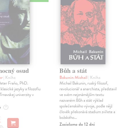
mocný osud
Bůh a stát
er
| Kniha
Bakunin Michail
| Kniha
Peter Fraňo, PhD.
Michail Bakunin, ruský filozof,
klasické jazyky a filozofiu
revolucionář a anarchista, představil
Trnavskej univerzity v
ve svém nejznámějším textu
nazvaném Bůh a stát výklad
společenského vývoje, podle nějž
e
?
člověk překonává stadium zvířete a
€
božského…
Zasielame do 12 dní
?