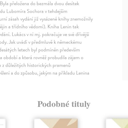
 Byla přeložena do bezmála dvou desítek
kladu Lubomíra Sochora v tehdejším
urní zásah vydání již vysázené knihy znemožnily
ějin a třídního vědomí). Kniha Lenin tak
ání. Lukács v ní mj. pokračuje ve své dřívější
etody. Jak uvádí v předmluvě k německému
edesátých letech byl podmíněn především
ova období a která rovněž probudila zájem o
m z důležitých historických pramenů
lení a do způsobu, jakým na příkladu Lenina
Podobné tituly