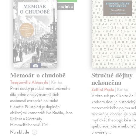
novinka
Memoár o chudobě
Stručné dějiny
nekonečna
Tocqueville Alexis de
| Kniha
První český překlad méně známého
Zellini Paolo
| Kniha
díla jedné z nejvýznamnějších
V této své první knize Zell
osobností evropské politické
krokem sleduje historický
filosofie 19. století je doplněn
matematického pojmu ne
obšírnými komentáři Ivo Budila, Jana
zároveň jej obohacuje o p
Kellera a Gertrudy
mytické, theologické a lit
Himmelfalberové. Od…
spekulace, které nekoneč
Na sklade
provázely.…
?