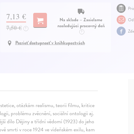
Pri
7,13 €
Na sklade – Zasielame
Odp
nasledujúci pracovný deň
7,50 €
?
Zdi
?
Pozrieť dostupnosť v kníhkupectvách
estetice, otázkám realismu, teorii filmu, kritice
gii, problému zvěcnění, sociální ontologii aj.
jší dílo Dějiny a třídní vědomí (1923) do jeho
vě smrti v roce 1924 ve vídeňském exilu, kam