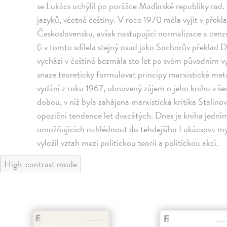
se Lukács uchýlil po porážce Maďarské republiky rad.
jazyků, včetně češtiny. V roce 1970 měla vyjít v pře
Československu, avšak nastupující normalizace a cenz
(i v tomto sdílela stejný osud jako Sochorův překlad D
vychází v češtině bezmála sto let po svém původním vyd
snaze teoreticky formulovat principy marxistické m
vydání z roku 1967, obnovený zájem o jeho knihu v š
dobou, v níž byla zahájena marxistická kritika Stalin
opoziční tendence let dvacátých. Dnes je kniha jední
umožňujících nahlédnout do tehdejšího Lukácsova myš
vyložil vztah mezi politickou teorií a politickou akcí.
High-contrast mode
klade