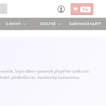
0 ks
E-KNIHY
OSTATNÉ
DAROVACIE KARTY
stetik. Svým dílem významně přispěl ke vzniku tzv.
chodní, především tzv. marxistický humanismus.