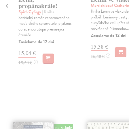
propánakrále!
Merridaleová Catheri
Kniha Lenin ve vlaku sl
Spiró György
| Kniha
průběh Leninovy cesty 
Satirický román renomovaného
curyšského exilu přes v
maďarského spisovatele je jakousi
rozvrácené Německo...
obrácenou utopií přenášející
čtenáře ...
Zasielame do 12 dní
Zasielame do 12 dní
15,58 €
15,04 €
16,40 €
?
15,50 €
?
na sklade