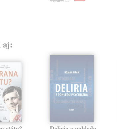
11,80 €
 aj:
a státu?
Deliria z pohledu
Ja