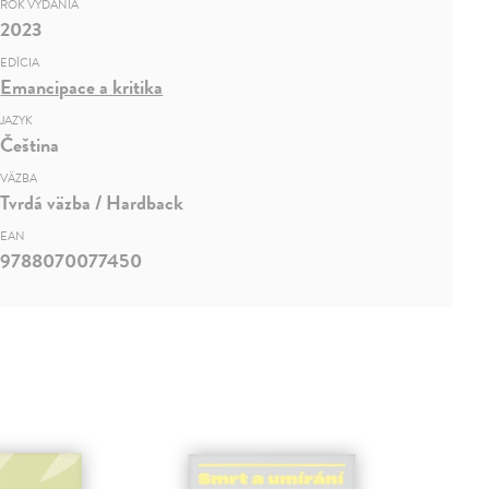
ROK VYDANIA
2023
EDÍCIA
Emancipace a kritika
JAZYK
Čeština
VÄZBA
Tvrdá väzba / Hardback
EAN
9788070077450