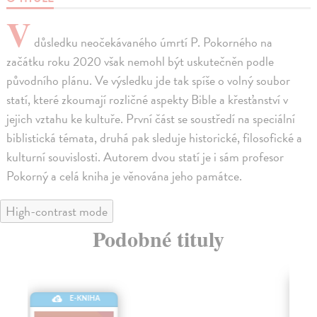
V
důsledku neočekávaného úmrtí P. Pokorného na
začátku roku 2020 však nemohl být uskutečněn podle
původního plánu. Ve výsledku jde tak spíše o volný soubor
statí, které zkoumají rozličné aspekty Bible a křesťanství v
jejich vztahu ke kultuře. První část se soustředí na speciální
biblistická témata, druhá pak sleduje historické, filosofické a
kulturní souvislosti. Autorem dvou statí je i sám profesor
Pokorný a celá kniha je věnována jeho památce.
High-contrast mode
Podobné tituly