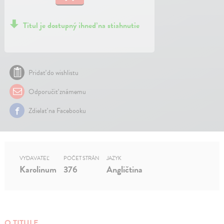
Titul je dostupný ihneď na stiahnutie
Pridať do wishlistu
Odporučiť známemu
Zdielať na Facebooku
VYDAVATEĽ
POČET STRÁN
JAZYK
Karolinum
376
Angličtina
O TITULE