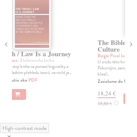
The Bible, Christianity, and
T
Culture
in
Bargár Pavol (ed.)
| Kniha
Hol
U zrodu této knihy stál projekt vedený Petrem
Pub
Pokorným, zaměřený na zkoumání biblických kořenů
wor
křesť...
nav
Zasielame do 12 dní
Za
18,24 €
11
18,80 €
11
?
High-contrast mode