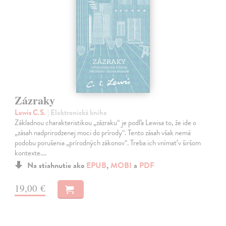
Zázraky
Lewis C.S.
| Elektronická kniha
Základnou charakteristikou „zázraku“ je podľa Lewisa to, že ide o
„zásah nadprirodzenej moci do prírody“. Tento zásah však nemá
podobu porušenia „prírodných zákonov“. Treba ich vnímať v širšom
kontexte.…
Na stiahnutie ako
EPUB
,
MOBI
a
PDF
19,00 €