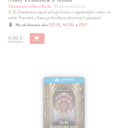
Chesterton Gilbert Keith
| Elektronická kniha
G. K. Chesterton napsal strhující knihu o nejznámějším světci na
světě. František z Assisi je člověkem ohromných paradoxů.
Na stiahnutie ako
EPUB
,
MOBI
a
PDF
6,60 €
E-KNIHA