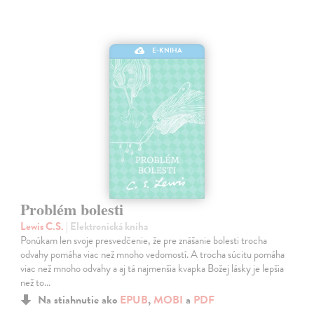
E-KNIHA
Problém bolesti
Lewis C.S.
| Elektronická kniha
Ponúkam len svoje presvedčenie, že pre znášanie bolesti trocha
odvahy pomáha viac než mnoho vedomostí. A trocha súcitu pomáha
viac než mnoho odvahy a aj tá najmenšia kvapka Božej lásky je lepšia
než to…
Na stiahnutie ako
EPUB
,
MOBI
a
PDF