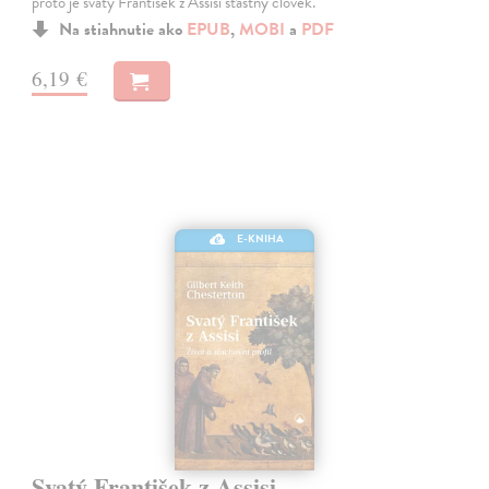
proto je svatý František z Assisi šťastný člověk.
Na stiahnutie ako
EPUB
,
MOBI
a
PDF
6,19 €
E-KNIHA
Svatý František z Assisi