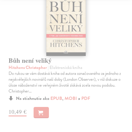
Bůh není veliký
Hitchens Christopher
| Elektronická kniha
Do rukou se vám dostává kniha od autora označovaného za jednoho z
nejskvělejších novinářů naší doby (London Observer), v níž diskuze o
úloze náboženství ve veřejném životě získává zcela novou podobu.
Christopher…
Na stiahnutie ako
EPUB
,
MOBI
a
PDF
10,49 €