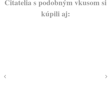
Čitatelia s podobným vkusom si
kúpili aj:
N
C
G
Głu
Kni
věd
Za