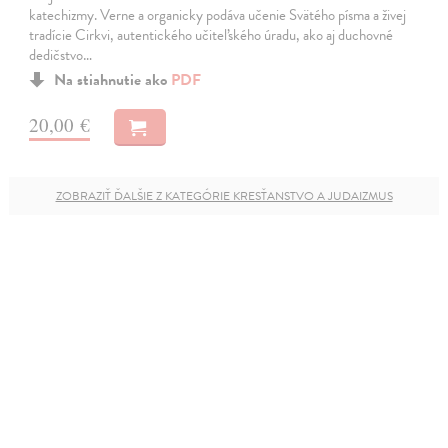
katechizmy. Verne a organicky podáva učenie Svätého písma a živej
tradície Cirkvi, autentického učiteľského úradu, ako aj duchovné
dedičstvo…
Na stiahnutie ako
PDF
20,00 €
ZOBRAZIŤ ĎALŠIE Z KATEGÓRIE KRESŤANSTVO A JUDAIZMUS