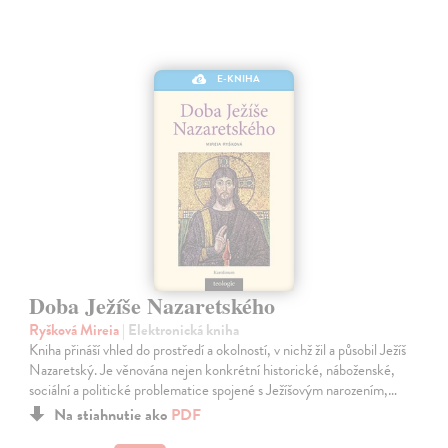
E-KNIHA
Doba Ježíše Nazaretského
Ryšková Mireia
| Elektronická kniha
Kniha přináší vhled do prostředí a okolností, v nichž žil a působil Ježíš
Nazaretský. Je věnována nejen konkrétní historické, náboženské,
sociální a politické problematice spojené s Ježíšovým narozením,…
Na stiahnutie ako
PDF