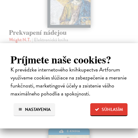
Prekvapení nádejou
Wright N.T.
| Elektronická kniha
Mnohí ľudia takmer zabudli, čo vzkriesenie naozaj znamená a zamenili
túto konečnú a pevnú nádej za vágne a hmlisté predstavy o
Príjmete naše cookies?
„posmrtnom“ živote. Ty?m sa však z nášho života stráca nielen
konečná nádej…
K prevádzke internetového kníhkupectva Artforum
Na stiahnutie ako
EPUB
,
MOBI
a
PDF
využívame cookies slúžiace na zabezpečenie a meranie
funkčnosti, marketingové účely a zaistenie vášho
10,90 €
maximálneho pohodlia a spokojnosti.
NASTAVENIA
SÚHLASÍM
E-KNIHA