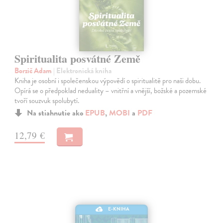
Spiritualita posvátné Země
Borzič Adam
| Elektronická kniha
Kniha je osobní i společenskou výpovědí o spiritualitě pro naši dobu.
Opírá se o předpoklad neduality – vnitřní a vnější, božské a pozemské
tvoří souzvuk spolubytí.
Na stiahnutie ako
EPUB
,
MOBI
a
PDF
12,79 €
E-KNIHA