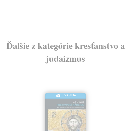
35
37
Ďalšie z kategórie kresťanstvo a
judaizmus
E-KNIHA