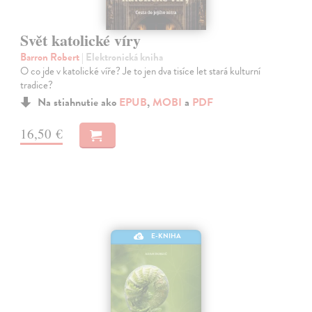
Svět katolické víry
Barron Robert
| Elektronická kniha
O co jde v katolické víře? Je to jen dva tisíce let stará kulturní
tradice?
Na stiahnutie ako
EPUB
,
MOBI
a
PDF
16,50 €
E-KNIHA