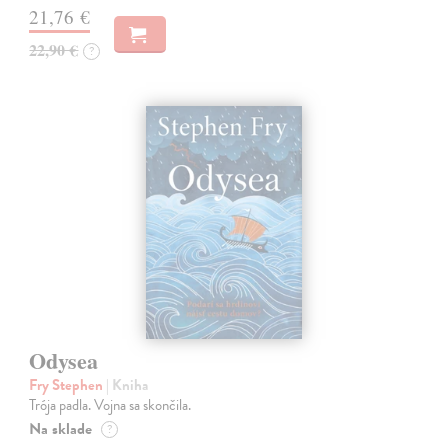
21,76 €
22,90 €
?
Odysea
Fry Stephen
| Kniha
Trója padla. Vojna sa skončila.
Na sklade
?