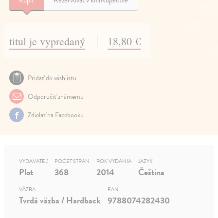
Kúpiť
Rezervovať v kníhkupectve
titul je vypredaný
18,80 €
Pridať do wishlistu
Odporučiť známemu
Zdielať na Facebooku
VYDAVATEĽ
POČET STRÁN
ROK VYDANIA
JAZYK
Plot
368
2014
Čeština
VÄZBA
EAN
Tvrdá väzba / Hardback
9788074282430