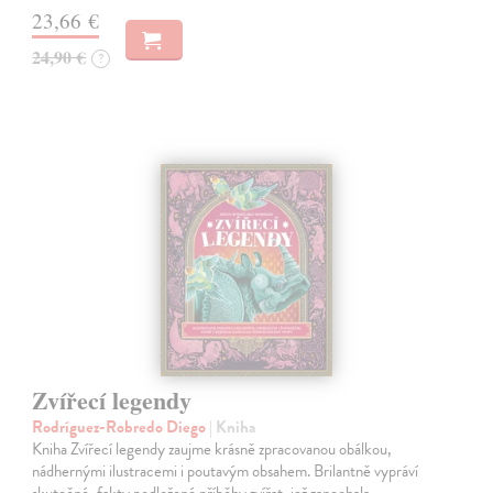
23,66 €
24,90 €
?
Zvířecí legendy
Rodríguez-Robredo Diego
| Kniha
Kniha Zvířecí legendy zaujme krásně zpracovanou obálkou,
nádhernými ilustracemi i poutavým obsahem. Brilantně vypráví
skutečné, fakty podložené příběhy zvířat, jež zanechala