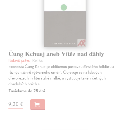
Čung Kchuej aneb Vítěz nad ďábly
ľudová próza
| Kniha
Exorcista Čung Kchuej je oblíbenou postavou čínského folklóru a
různých žánrů výtvarného umění. Objevuje se na lidových
dřevořezech i v literátské malbě, a vystupuje také v četných
divadelních hrách a…
Zasielame do 25 dní
9,20 €