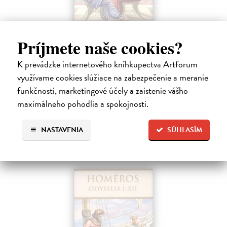
Príjmete naše cookies?
Odysseia XIII-XXIV
K prevádzke internetového kníhkupectva Artforum
Homéros
| Kniha
Slepý Melésigenés s ťažkosťami hľadal prostriedky na živobytie, no na
využívame cookies slúžiace na zabezpečenie a meranie
druhej strane si získaval čoraz viac obdivu a sympatií u ľudí, ktorí sa ho
funkčnosti, marketingové účely a zaistenie vášho
snažili povzbudzovať a podporovať. V Kýme na maloázijskom…
maximálneho pohodlia a spokojnosti.
Do 5 dní
17,95 €
NASTAVENIA
SÚHLASÍM
18,51 €
?