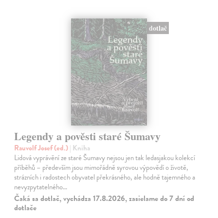
dotlač
Legendy a pověsti staré Šumavy
Rauvolf Josef (ed.)
| Kniha
Lidová vyprávění ze staré Šumavy nejsou jen tak ledasjakou kolekcí
příběhů – především jsou mimořádně syrovou výpovědí o životě,
strázních i radostech obyvatel překrásného, ale hodně tajemného a
nevyzpytatelného…
Čaká sa dotlač, vychádza 17.8.2026, zasielame do 7 dní od
dotlače