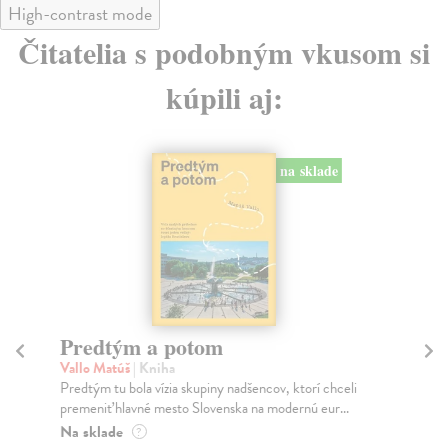
High-contrast mode
Čitatelia s podobným vkusom si
kúpili aj:
na sklade
Predtým a potom
Mě
Vallo Matúš
| Kniha
Mu
Predtým tu bola vízia skupiny nadšencov, ktorí chceli
Ty 
premeniť hlavné mesto Slovenska na modernú eur...
jeh
Na sklade
Na
?