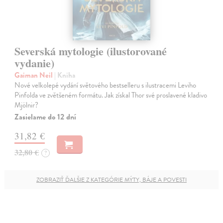
Severská mytologie (ilustorované
vydanie)
Gaiman Neil
| Kniha
Nové velkolepé vydání světového bestselleru s ilustracemi Leviho
Pinfolda ve zvětšeném formátu. Jak získal Thor své proslavené kladivo
Mjölnir?
Zasielame do 12 dní
31,82 €
32,80 €
?
ZOBRAZIŤ ĎALŠIE Z KATEGÓRIE MÝTY, BÁJE A POVESTI