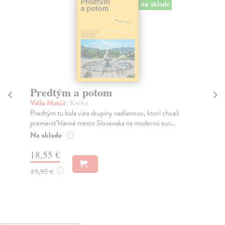
na sklade
Predtým a potom
Mě
Vallo Matúš
| Kniha
Mu
Predtým tu bola vízia skupiny nadšencov, ktorí chceli
Ty 
premeniť hlavné mesto Slovenska na modernú eur...
jeh
Na sklade
Na
?
18,55 €
30
19,95 €
32
?