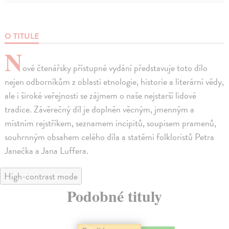
O TITULE
N
ové čtenářsky přístupné vydání představuje toto dílo
nejen odborníkům z oblasti etnologie, historie a literární vědy,
ale i široké veřejnosti se zájmem o naše nejstarší lidové
tradice. Závěrečný díl je doplněn věcným, jmenným a
místním rejstříkem, seznamem incipitů, soupisem pramenů,
souhrnným obsahem celého díla a statěmi folkloristů Petra
Janečka a Jana Luffera.
High-contrast mode
Podobné tituly