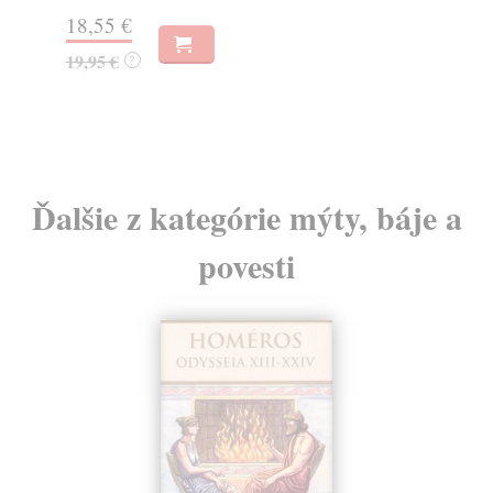
18,55 €
30
19,95 €
32
?
Ďalšie z kategórie mýty, báje a
povesti