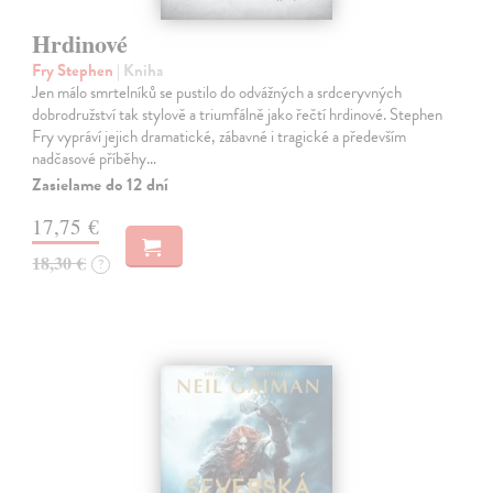
Hrdinové
Fry Stephen
| Kniha
Jen málo smrtelníků se pustilo do odvážných a srdceryvných
dobrodružství tak stylově a triumfálně jako řečtí hrdinové. Stephen
Fry vypráví jejich dramatické, zábavné i tragické a především
nadčasové příběhy…
Zasielame do 12 dní
17,75 €
18,30 €
?