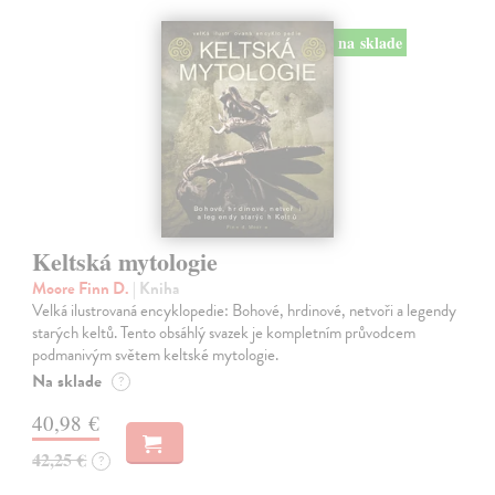
na sklade
Keltská mytologie
Moore Finn D.
| Kniha
Velká ilustrovaná encyklopedie: Bohové, hrdinové, netvoři a legendy
starých keltů. Tento obsáhlý svazek je kompletním průvodcem
podmanivým světem keltské mytologie.
Na sklade
?
40,98 €
42,25 €
?