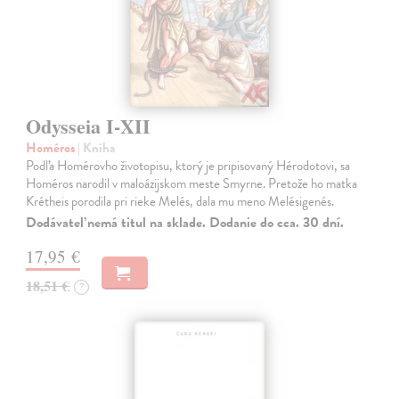
Odysseia I-XII
Homéros
| Kniha
Podľa Homérovho životopisu, ktorý je pripisovaný Hérodotovi, sa
Homéros narodil v maloázijskom meste Smyrne. Pretože ho matka
Krétheis porodila pri rieke Melés, dala mu meno Melésigenés.
Dodávateľ nemá titul na sklade. Dodanie do cca. 30 dní.
17,95 €
18,51 €
?