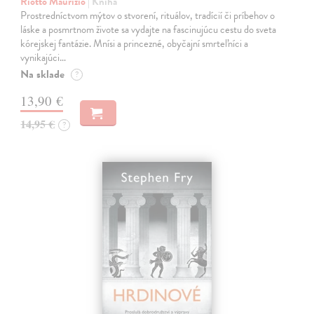
Riotto Maurizio
| Kniha
Prostredníctvom mýtov o stvorení, rituálov, tradícií či príbehov o
láske a posmrtnom živote sa vydajte na fascinujúcu cestu do sveta
kórejskej fantázie. Mnísi a princezné, obyčajní smrteľníci a
vynikajúci…
Na sklade
?
13,90 €
14,95 €
?